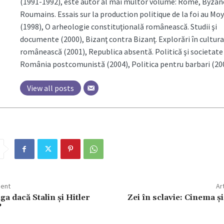
(1991-1992), este autor al mai multor volume: Rome, Byzanc
Roumains. Essais sur la production politique de la foi au Mo
(1998), O arheologie constituţională românească. Studii şi
documente (2000), Bizanţ contra Bizanţ. Explorări în cultura
românească (2001), Republica absentă. Politică şi societate
România postcomunistă (2004), Politica pentru barbari (200
View all posts
dent
Ar
ga dacă Stalin și Hitler
Zei în sclavie: Cinema şi
?