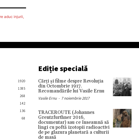
e aduc injurii,
Ediție specială
Cărţi şi filme despre Revoluţia
1920
din Octombrie 1917.
1385
Recomandările lui Vasile Ernu
268
Vasile Ernu
-
7 noiembrie 2017
142
136
TRACEROUTE (Johannes
Grentzfurthner 2016,
68
documentar) sau ce înseamnă să
lingi cu poftă izotopii radioactivi
de pe glazura planetară a culturii
de masă