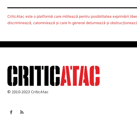
CriticAtac este o platformă care militează pentru posibilitatea exprimării libere
discriminează, calomniează şi care în general deturnează şi obstrucţionează d
© 2010-2023 CriticAtac