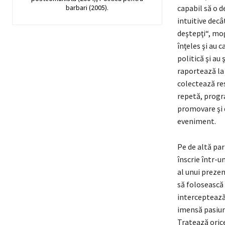
barbari (2005).
capabil să o d
intuitive decât
deştepţi“, mogu
înţeles şi au 
politică şi au 
raportează la
colectează res
repetă, progra
promovare şi d
eveniment.
Pe de altă part
înscrie într-u
al unui prezen
să folosească 
interceptează 
imensă pasiun
Tratează orice