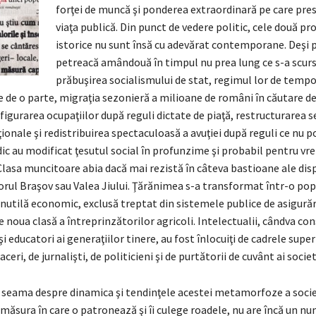
forţei de muncă şi ponderea extraordinară pe care pres
viaţa publică. Din punct de vedere politic, cele două pr
istorice nu sunt însă cu adevărat contemporane. Deşi p
petreacă amândouă în timpul nu prea lung ce s-a scurs
prăbuşirea socialismului de stat, regimul lor de tempo
Pe de o parte, migraţia sezonieră a milioane de români în căutare de
igurarea ocupaţiilor după reguli dictate de piaţă, restructurarea 
onale şi redistribuirea spectaculoasă a avuţiei după reguli ce nu po
dic au modificat ţesutul social în profunzime şi probabil pentru v
lasa muncitoare abia dacă mai rezistă în câteva bastioane ale disp
rul Braşov sau Valea Jiului. Ţărănimea s-a transformat într-o popu
nutilă economic, exclusă treptat din sistemele publice de asigurări
noua clasă a întreprinzătorilor agricoli. Intelectualii, cândva con
şi educatori ai generaţiilor tinere, au fost înlocuiţi de cadrele supe
ceri, de jurnalişti, de politicieni şi de purtătorii de cuvânt ai societă
ă seama despre dinamica şi tendinţele acestei metamorfoze a socie
măsura în care o patronează şi îi culege roadele, nu are încă un num