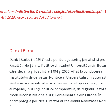
oul volum:
Indistinctia. O cronică a sfârşitului politicii româneşti – 
 Art, 2010
.
Apare cu acordul editurii Art.
Daniel Barbu
Daniel Barbu (n. 1957) este politolog, eseist, jurnalist şi pro
Facultăţii de Ştiinţe Politice din cadrul Universităţii din Bucur
cărei decan a şi fost între 1994 şi 2000. Aflat la conducerea
Institutului de Cercetări Politice al Universităţii din Bucureş
Barbu este specializat în istoria comparativă a civlizaţiilor
europene, în ştiinţe politice comparative, de regimurile tota
modele constituţionale şi guvernamentale din Europa, în
antropologie politică. Director al cotidianul Realitatea R