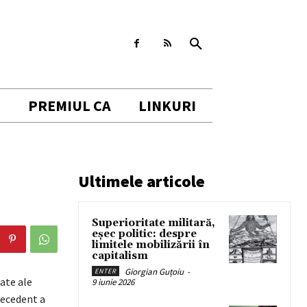
I
PREMIUL CA
LINKURI
Ultimele articole
Superioritate militară,
eșec politic: despre
limitele mobilizării în
capitalism
Giorgian Guțoiu
-
ENTER
ate ale
9 iunie 2026
ecedent a