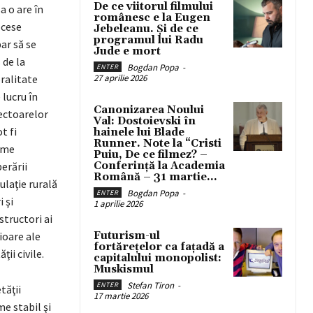
De ce viitorul filmului
a o are în
românesc e la Eugen
ocese
Jebeleanu. Și de ce
programul lui Radu
ar să se
Jude e mort
 de la
Bogdan Popa
-
ENTER
ralitate
27 aprilie 2026
 lucru în
Canonizarea Noului
sectoarelor
Val: Dostoievski în
t fi
hainele lui Blade
Runner. Note la “Cristi
reme
Puiu, De ce filmez? –
erării
Conferință la Academia
Română – 31 martie...
laţie rurală
Bogdan Popa
-
ENTER
 şi
1 aprilie 2026
structori ai
rioare ale
Futurism-ul
fortărețelor ca fațadă a
ţii civile.
capitalului monopolist:
Muskismul
Stefan Tiron
-
ENTER
tăţii
17 martie 2026
e stabil şi