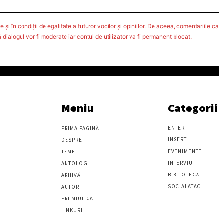
 şi în condiţii de egalitate a tuturor vocilor şi opiniilor. De aceea, comentariile car
ialogul vor fi moderate iar contul de utilizator va fi permanent blocat.
Meniu
Categorii
ENTER
PRIMA PAGINĂ
INSERT
DESPRE
EVENIMENTE
TEME
INTERVIU
ANTOLOGII
BIBLIOTECA
ARHIVĂ
SOCIALATAC
AUTORI
PREMIUL CA
LINKURI