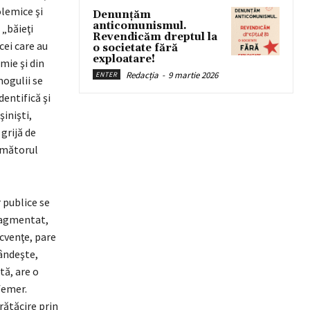
olemice şi
Denunțăm
anticomunismul.
 „băieţi
Revendicăm dreptul la
cei care au
o societate fără
exploatare!
mie şi din
Redacția
-
9 martie 2026
ENTER
mogulii se
entifică şi
şinişti,
grijă de
următorul
r publice se
fragmentat,
ecvenţe, pare
pândeşte,
tă, are o
femer.
rătăcire prin