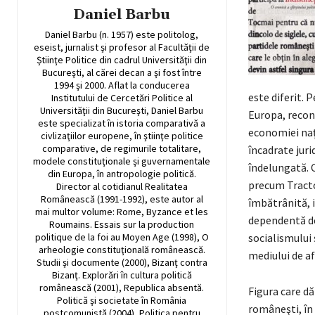
Daniel Barbu
Daniel Barbu (n. 1957) este politolog,
eseist, jurnalist şi profesor al Facultăţii de
Ştiinţe Politice din cadrul Universităţii din
Bucureşti, al cărei decan a şi fost între
1994 şi 2000. Aflat la conducerea
este diferit. 
Institutului de Cercetări Politice al
Universităţii din Bucureşti, Daniel Barbu
Europa, reconf
este specializat în istoria comparativă a
economiei naţi
civlizaţiilor europene, în ştiinţe politice
comparative, de regimurile totalitare,
încadrate juri
modele constituţionale şi guvernamentale
îndelungată. C
din Europa, în antropologie politică.
precum Tracto
Director al cotidianul Realitatea
Românească (1991-1992), este autor al
îmbătrânită, i
mai multor volume: Rome, Byzance et les
dependentă de 
Roumains. Essais sur la production
politique de la foi au Moyen Age (1998), O
socialismului 
arheologie constituţională românească.
mediului de afa
Studii şi documente (2000), Bizanţ contra
Bizanţ. Explorări în cultura politică
românească (2001), Republica absentă.
Figura care d
Politică şi societate în România
româneşti, în 
postcomunistă (2004), Politica pentru