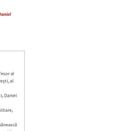
Daniel
fesor al
eşti, al
ti, Daniel
litare,
omânească