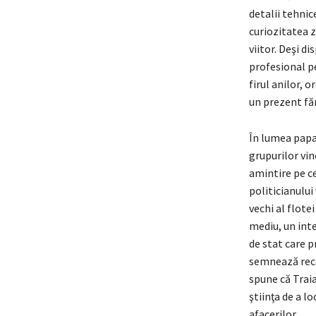
detalii tehnic
curiozitatea z
viitor. Deşi d
profesional pe
firul anilor,
un prezent făr
În lumea papar
grupurilor vin
amintire pe ce
politicianului
vechi al flot
mediu, un inte
de stat care p
semnează reco
spune că Trai
ştiinţa de a l
afacerilor.