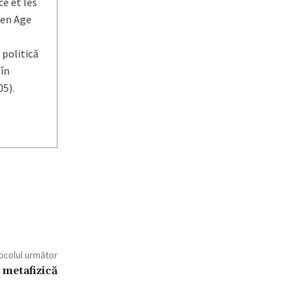
e et les
yen Age
 politică
 în
5).
ticolul următor
 metafizică