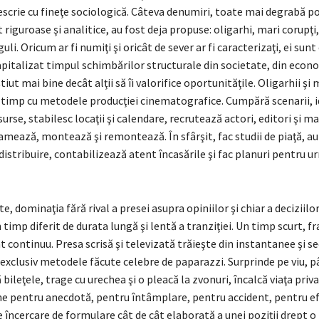
escrie cu fineţe sociologică. Câteva denumiri, toate mai degrabă p
 riguroase şi analitice, au fost deja propuse: oligarhi, mari corupţi,
li. Oricum ar fi numiţi şi oricât de sever ar fi caracterizaţi, ei sunt 
capitalizat timpul schimbărilor structurale din societate, din econo
ştiut mai bine decât alţii să îi valorifice oportunităţile. Oligarhii şi 
 timp cu metodele producţiei cinematografice. Cumpără scenarii, id
urse, stabilesc locaţii şi calendare, recrutează actori, editori şi ma
mează, montează şi remontează. În sfârşit, fac studii de piaţă, au 
istribuire, contabilizează atent încasările şi fac planuri pentru 
e, dominaţia fără rival a presei asupra opiniilor şi chiar a deciziilo
n timp diferit de durata lungă şi lentă a tranziţiei. Un timp scurt, 
t continuu. Presa scrisă şi televizată trăieşte din instantanee şi s
exclusiv metodele făcute celebre de paparazzi. Surprinde pe viu, 
bileţele, trage cu urechea şi o pleacă la zvonuri, încalcă viaţa priva
e pentru anecdotă, pentru întâmplare, pentru accident, pentru e
 încercare de formulare cât de cât elaborată a unei poziţii drept o 