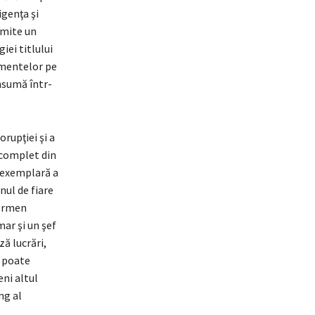
igenţa şi
omite un
iei titlului
imentelor pe
nsumă într-
rupţiei şi a
 complet din
e exemplară a
nul de fiare
termen
mar şi un şef
ză lucrări,
e poate
ni altul
ng al