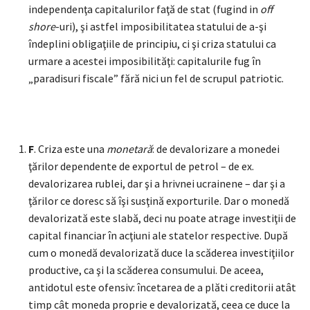
independenţa capitalurilor faţă de stat (fugind in
off
shore
-uri), şi astfel imposibilitatea statului de a-şi
îndeplini obligaţiile de principiu, ci şi criza statului ca
urmare a acestei imposibilităţi: capitalurile fug în
„paradisuri fiscale” fără nici un fel de scrupul patriotic.
F
. Criza este una
monetară
: de devalorizare a monedei
ţărilor dependente de exportul de petrol – de ex.
devalorizarea rublei, dar şi a hrivnei ucrainene – dar şi a
ţărilor ce doresc să îşi susţină exporturile. Dar o monedă
devalorizată este slabă, deci nu poate atrage investiţii de
capital financiar în acţiuni ale statelor respective. După
cum o monedă devalorizată duce la scăderea investiţiilor
productive, ca şi la scăderea consumului. De aceea,
antidotul este ofensiv: încetarea de a plăti creditorii atât
timp cât moneda proprie e devalorizată, ceea ce duce la