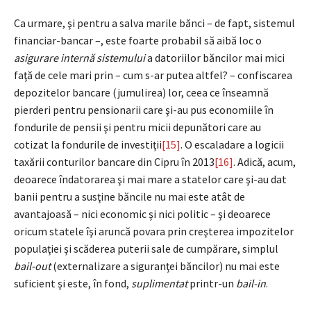
Ca urmare, şi pentru a salva marile bănci – de fapt, sistemul
financiar-bancar –, este foarte probabil să aibă loc o
asigurare internă sistemului
a datoriilor băncilor mai mici
faţă de cele mari prin – cum s-ar putea altfel? – confiscarea
depozitelor bancare (jumulirea) lor, ceea ce înseamnă
pierderi pentru pensionarii care şi-au pus economiile în
fondurile de pensii şi pentru micii depunători care au
cotizat la fondurile de investiţii
[15]
. O escaladare a logicii
taxării conturilor bancare din Cipru în 2013
[16]
. Adică, acum,
deoarece îndatorarea şi mai mare a statelor care şi-au dat
banii pentru a susţine băncile nu mai este atât de
avantajoasă – nici economic şi nici politic – şi deoarece
oricum statele îşi aruncă povara prin creşterea impozitelor
populaţiei şi scăderea puterii sale de cumpărare, simplul
bail-out
(externalizare a siguranţei băncilor) nu mai este
suficient şi este, în fond,
suplimentat
printr-un
bail-in
.