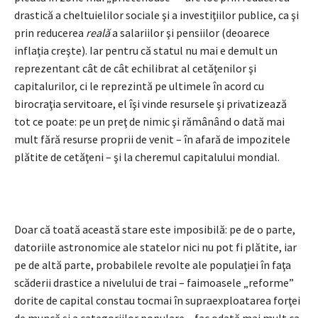
drastică a cheltuielilor sociale şi a investiţiilor publice, ca şi
prin reducerea
reală
a salariilor şi pensiilor (deoarece
inflaţia creşte). Iar pentru că statul nu mai e demult un
reprezentant cât de cât echilibrat al cetăţenilor şi
capitalurilor, ci le reprezintă pe ultimele în acord cu
birocraţia servitoare, el îşi vinde resursele şi privatizează
tot ce poate: pe un preţ de nimic şi rămânând o dată mai
mult fără resurse proprii de venit – în afară de impozitele
plătite de cetăţeni – şi la cheremul capitalului mondial.
Doar că toată această stare este imposibilă: pe de o parte,
datoriile astronomice ale statelor nici nu pot fi plătite, iar
pe de altă parte, probabilele revolte ale populaţiei în faţa
scăderii drastice a nivelului de trai – faimoasele „reforme”
dorite de capital constau tocmai în supraexploatarea forţei