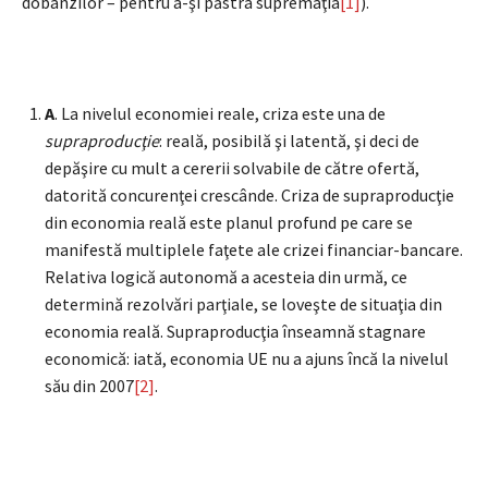
dobânzilor – pentru a-şi păstra supremaţia
[1]
).
A
. La nivelul economiei reale, criza este una de
supraproducţie
: reală, posibilă şi latentă, şi deci de
depăşire cu mult a cererii solvabile de către ofertă,
datorită concurenţei crescânde. Criza de supraproducţie
din economia reală este planul profund pe care se
manifestă multiplele faţete ale crizei financiar-bancare.
Relativa logică autonomă a acesteia din urmă, ce
determină rezolvări parţiale, se loveşte de situaţia din
economia reală. Supraproducţia înseamnă stagnare
economică: iată, economia UE nu a ajuns încă la nivelul
său din 2007
[2]
.