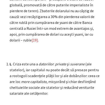
globală, promovată de către puterile imperialiste în
pierdere de teren). Zbaterile dolarului nu au câştig de
cauză: vezi recâştigarea a 30% din pierderea valorii de
către rublă prin cumpărarea de yuani de către Banca
centrală a Rusiei într-un mod extrem de avantajos şi,
apoi, prin cumpărarea de dolari cu aceşti yuani, iar cu
dolarii – ruble
[19]
.
L
. Criza este una a
datoriilor
:
private
şi
suverane
(ale
statelor), iar capitalul nu poate decât să preseze pentru
a rostogoli scadenţele plăţii lor şi ale dobânzilor: ceea ce
are loc
more capitalisto
, micşorând şi chiar desfiinţând
cheltuielile sociale ale statelor şi reducând veniturile
salariale ale cetăţenilor.