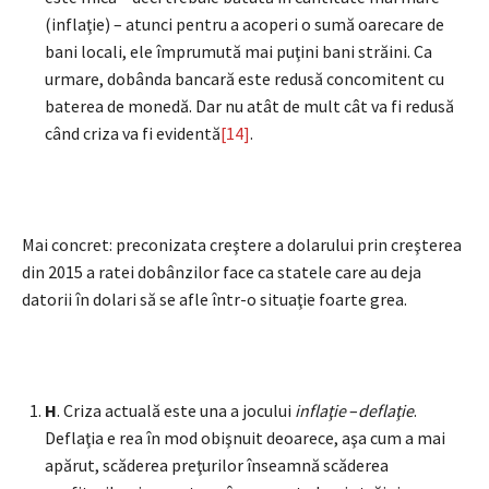
(inflaţie) – atunci pentru a acoperi o sumă oarecare de
bani locali, ele împrumută mai puţini bani străini. Ca
urmare, dobânda bancară este redusă concomitent cu
baterea de monedă. Dar nu atât de mult cât va fi redusă
când criza va fi evidentă
[14]
.
Mai concret: preconizata creştere a dolarului prin creşterea
din 2015 a ratei dobânzilor face ca statele care au deja
datorii în dolari să se afle într-o situaţie foarte grea.
H
. Criza actuală este una a jocului
inflaţie
–
deflaţie
.
Deflaţia e rea în mod obişnuit deoarece, aşa cum a mai
apărut, scăderea preţurilor înseamnă scăderea