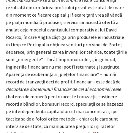
financiar-bancare se află în economia reală
: concurenţa
rezultată din urmărirea profitului privat este atât de mare –
din moment ce fiecare capital şi fiecare ţară vrea să vândă
pe piaţa mondială produse şi servicii iar această ofertă a
anulat deja modelul avantajului comparativ al lui David
Ricardo, în care Anglia câştiga prin produsele ei industriale
în timp ce Portugalia obţinea venituri prin vinul de Porto;
deoarece, prin generalizarea invenţiilor tehnice, toate ţările
sunt „emergente” – încât împrumuturile şi, în general,
ingineriile financiare nu mai pot fi returnate şi susţinute.
Aparenţa de exuberanţă a „pieţelor financiare” – număr
record de tranzacţii deci de profit financiar – este dată de
decuplarea domeniului financiar de cel al economiei reale
(baterea de monedă pentru aceste tranzacţii, susţinere
record a băncilor, bonusuri record, speculaţii ce se bazează
pe interdependenţa capitalului cel mai concentrat şi pe
tactica sa de a folosi orice metode – chiar cele care sunt
interzise de state, ca manipularea preţurilor şi ratelor