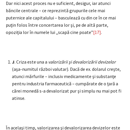
Dar nici acest proces nu e suficient, desigur, iar atunci
băncile centrale – ce reprezintă grupurile cele mai
puternice ale capitalului – basculează cu din ce în ce mai
puţin folos între concertarea lor şi, pe de altă parte,
opoziţia lor în numele lui „scapă cine poate”
[17]
.
J
. Criza este una a
valorizării şi devalorizării devizelor
(aşa-numitul război valutar). Dacă de ex. dolarul creşte,
atunci mărfurile – inclusiv medicamente şi substanţe
pentru industria farmaceutică – cumpărate de o ţară a
cărei monedă s-a devalorizat pur şi simplu nu mai pot fi
atinse.
În acelaşi timp, valorizarea şi devalorizarea devizelor este