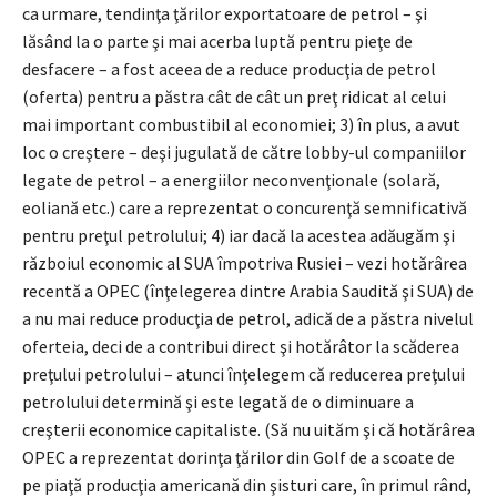
ca urmare, tendinţa ţărilor exportatoare de petrol – şi
lăsând la o parte şi mai acerba luptă pentru pieţe de
desfacere – a fost aceea de a reduce producţia de petrol
(oferta) pentru a păstra cât de cât un preţ ridicat al celui
mai important combustibil al economiei; 3) în plus, a avut
loc o creştere – deşi jugulată de către lobby-ul companiilor
legate de petrol – a energiilor neconvenţionale (solară,
eoliană etc.) care a reprezentat o concurenţă semnificativă
pentru preţul petrolului; 4) iar dacă la acestea adăugăm şi
războiul economic al SUA împotriva Rusiei – vezi hotărârea
recentă a OPEC (înţelegerea dintre Arabia Saudită şi SUA) de
a nu mai reduce producţia de petrol, adică de a păstra nivelul
oferteia, deci de a contribui direct şi hotărâtor la scăderea
preţului petrolului – atunci înţelegem că reducerea preţului
petrolului determină şi este legată de o diminuare a
creşterii economice capitaliste. (Să nu uităm şi că hotărârea
OPEC a reprezentat dorinţa ţărilor din Golf de a scoate de
pe piaţă producţia americană din şisturi care, în primul rând,