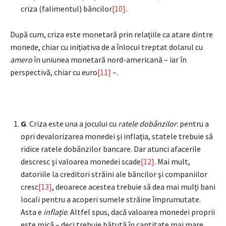
criza (falimentul) băncilor
[10]
.
După cum, criza este monetară prin relaţiile ca atare dintre
monede, chiar cu iniţiativa de a înlocui treptat dolarul cu
amero
în uniunea monetară nord-americană – iar în
perspectivă, chiar cu euro
[11]
–.
G
. Criza este una a jocului cu
ratele dobânzilor
: pentru a
opri devalorizarea monedei şi inflaţia, statele trebuie să
ridice ratele dobânzilor bancare. Dar atunci afacerile
descresc şi valoarea monedei scade
[12]
. Mai mult,
datoriile la creditori străini ale băncilor şi companiilor
cresc
[13]
, deoarece acestea trebuie să dea mai mulţi bani
locali pentru a acoperi sumele străine împrumutate.
Asta e
inflaţie
. Altfel spus, dacă valoarea monedei proprii
este mică – deci trebuie bătută în cantitate mai mare