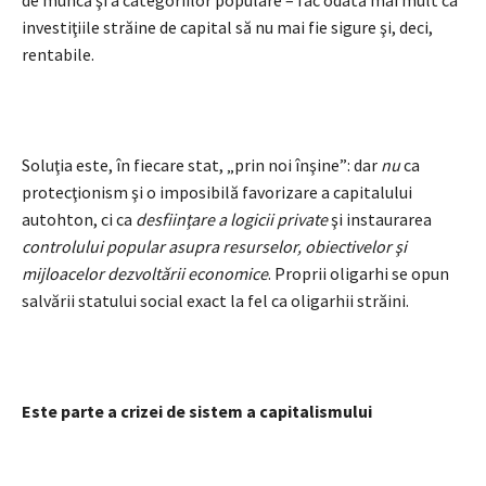
de muncă şi a categoriilor populare – fac odată mai mult ca
investiţiile străine de capital să nu mai fie sigure şi, deci,
rentabile.
Soluţia este, în fiecare stat, „prin noi înşine”: dar
nu
ca
protecţionism şi o imposibilă favorizare a capitalului
autohton, ci ca
desfiinţare a logicii private
şi instaurarea
controlului popular asupra resurselor, obiectivelor şi
mijloacelor dezvoltării economice
. Proprii oligarhi se opun
salvării statului social exact la fel ca oligarhii străini.
Este parte a crizei de sistem a capitalismului