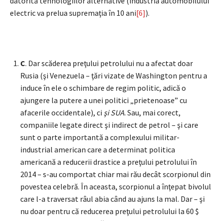
datorită tehnologiilor alternative (industria automobilului
electric va prelua supremaţia în 10 ani
[6]
).
C
. Dar scăderea preţului petrolului nu a afectat doar
Rusia (şi Venezuela – ţări vizate de Washington pentru a
induce în ele o schimbare de regim politic, adică o
ajungere la putere a unei politici „prietenoase” cu
afacerile occidentale), ci
şi SUA
. Sau, mai corect,
companiile legate direct şi indirect de petrol – şi care
sunt o parte importantă a complexului militar-
industrial american care a determinat politica
americană a reducerii drastice a preţului petrolului în
2014 – s-au comportat chiar mai rău decât scorpionul din
povestea celebră. În aceasta, scorpionul a înţepat bivolul
care l-a traversat râul abia când au ajuns la mal. Dar – şi
nu doar pentru că reducerea preţului petrolului la 60 $