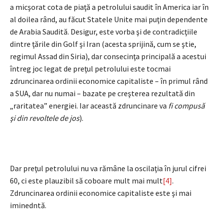
a micşorat cota de piaţă a petrolului saudit în America iar în
al doilea rând, au făcut Statele Unite mai puţin dependente
de Arabia Saudită. Desigur, este vorba şi de contradicţiile
dintre ţările din Golf şi Iran (acesta sprijină, cum se ştie,
regimul Assad din Siria), dar consecinţa principală a acestui
întreg joc legat de preţul petrolului este tocmai
zdruncinarea ordinii economice capitaliste – în primul rând
a SUA, dar nu numai – bazate pe creşterea rezultată din
„raritatea” energiei. Iar această zdruncinare va
fi compusă
şi din revoltele de jos
).
Dar preţul petrolului nu va rămâne la oscilaţia în jurul cifrei
60, ci este plauzibil să coboare mult mai mult
[4]
.
Zdruncinarea ordinii economice capitaliste este şi mai
iminedntă.