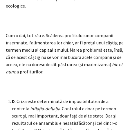
ecologice.
Cum o dai, tot rău e. Scăderea profitului unor companii
însemnate, falimentarea lor chiar, ar fi preţul unui câştig pe
termen mediu al capitalismului. Marea problemă este, însă,
că de acest câştig nu se vor mai bucura acele companii şi de
aceea, ele nu doresc decât păstrarea (şi maximizarea)
hic et
nunc
a profiturilor.
D
. Criza este determinată de imposibilitatea de a
controla
inflaţia-deflaţia
. Controlul e doar pe termen
scurt şi, mai important, doar faţă de alte state. Dar şi
rezultatul de ansamblu e nesatisfăcător şi cel dintr-o