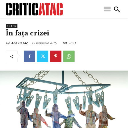
ENTER
În fața crizei
12 ianuarie 2015
1023
De
Ana Bazac