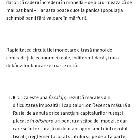
datorită căderii încrederii în monedă – de aici urmează că se
mai bat bani – : iar asta poate duce la panică (populaţia
schimbă banii fără valoare în mărfuri).
Rapiditatea circulatiei monetare e trasă înapoi de
contradicţiile economiei reale, indiferent dacă şi rata
dobânzilor bancare e foarte mică.
E
. Criza este una
fiscală
, şi rezultă mai ales din
dificultatea impozitării capitalurilor. Recenta măsură a
Rusiei de a anula orice sancţiuni capitalurilor ruseşti
plecate în
offshore
-uri pentru a scăpa de impozite dar
care se întorc arată nu doar antagonismul dintre rolul
fiscal şi reglementator al statului şi, pe de altă parte,