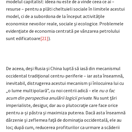
modelul capitalist: ideea nu este de a vinde ceea ce ai –
resurse – pentru a plăti cheltuieli sociale în limitele acestui
model, ci de a subordona de la început activităţile
economice nevoilor reale, sociale şi ecologice. Problemele
evidenţiate de economia centrată pe vânzarea petrolului
sunt edificatoare
[21]
).
De aceea, deşi Rusia şi China luptă să iasă din mecanismul
occidental tradiţional centru-periferie – iar asta înseamnă,
inevitabil, distrugerea acestui mecanism şi înlocuirea lui cu
„o lume multipolară”, cu noi centrii adică – ele
nu o fac
acum din perspectiva anulării logicii private
. Nu sunt ţări
imperialiste, desigur, dar au o plutocraţie care face orice
pentru a-şi păstra şi maximiza puterea. Dacă asta înseamnă
dârzenie şi zeflemea faţă de dominaţia occidentală, ele au
loc; după cum, reducerea profiturilor ca urmare a scăderii