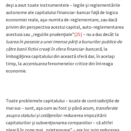
deşi a avut toate instrumentele – legile şi reglementările
autonome ale capitalului financiar-bancar faţă de logica
economiei reale, aşa-numita de-reglementare, sau dacă
privim din perspectiva acestui capital, auto-reglementarea
acestuia sau „regulile prudenţiale”
[25]
– nu a dus decât la
luarea în posesie a unei imense părţi a bunurilor publice de
către banii fictivi creaţi în sfera financiar-bancară
, la
îmbogăţirea capitalului din această sferă dar, în acelaşi
timp, la
accentuarea
fenomenelor critice din întreaga
economie.
Toate problemele capitalului – iscate de contradicţiile de
mai sus – sunt, aşa cum au fost şi până acum,
transferate
asupra statului şi cetăţenilor
: reducerea impozitării
capitalurilor şi subvenţionarea companiilor – că altfel
pleacă în zone mai „prietenoase” – are loc prin reducerea