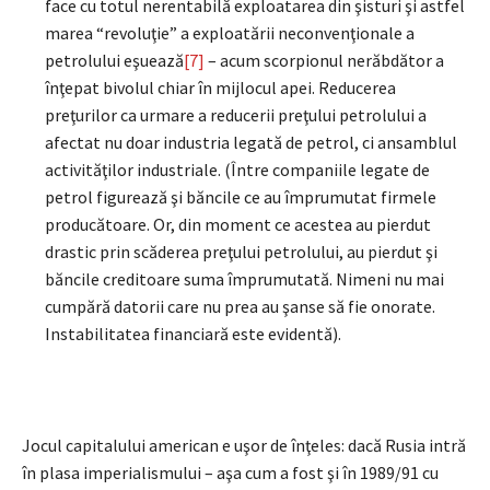
face cu totul nerentabilă exploatarea din şisturi şi astfel
marea “revoluţie” a exploatării neconvenţionale a
petrolului eşuează
[7]
– acum scorpionul nerăbdător a
înţepat bivolul chiar în mijlocul apei. Reducerea
preţurilor ca urmare a reducerii preţului petrolului a
afectat nu doar industria legată de petrol, ci ansamblul
activităţilor industriale. (Între companiile legate de
petrol figurează şi băncile ce au împrumutat firmele
producătoare. Or, din moment ce acestea au pierdut
drastic prin scăderea preţului petrolului, au pierdut şi
băncile creditoare suma împrumutată. Nimeni nu mai
cumpără datorii care nu prea au şanse să fie onorate.
Instabilitatea financiară este evidentă).
Jocul capitalului american e uşor de înţeles: dacă Rusia intră
în plasa imperialismului – aşa cum a fost şi în 1989/91 cu