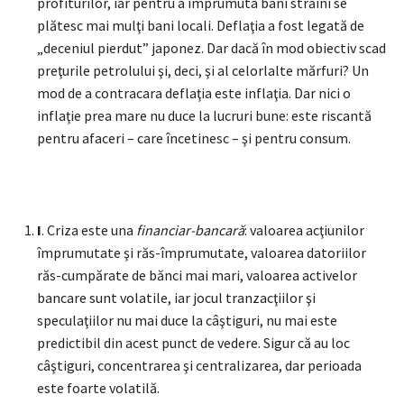
profiturilor, iar pentru a împrumuta bani străini se
plătesc mai mulţi bani locali. Deflaţia a fost legată de
„deceniul pierdut” japonez. Dar dacă în mod obiectiv scad
preţurile petrolului şi, deci, şi al celorlalte mărfuri? Un
mod de a contracara deflaţia este inflaţia. Dar nici o
inflaţie prea mare nu duce la lucruri bune: este riscantă
pentru afaceri – care încetinesc – şi pentru consum.
I
. Criza este una
financiar-bancară
: valoarea acţiunilor
împrumutate şi răs-împrumutate, valoarea datoriilor
răs-cumpărate de bănci mai mari, valoarea activelor
bancare sunt volatile, iar jocul tranzacţiilor şi
speculaţiilor nu mai duce la câştiguri, nu mai este
predictibil din acest punct de vedere. Sigur că au loc
câştiguri, concentrarea şi centralizarea, dar perioada
este foarte volatilă.