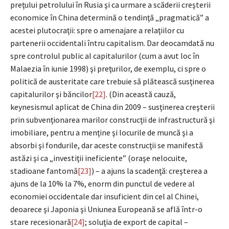
preţului petrolului în Rusia şi ca urmare a scăderii creşterii
economice în China determină o tendinţă „pragmatică” a
acestei plutocraţii: spre o amenajare a relaţiilor cu
partenerii occidentali întru capitalism. Dar deocamdată nu
spre controlul public al capitalurilor (cum a avut loc în
Malaezia în iunie 1998) şi preţurilor, de exemplu, ci spre o
politică de austeritate care trebuie să plătească susţinerea
capitalurilor şi băncilor
[22]
. (Din această cauză,
keynesismul aplicat de China din 2009 – susţinerea creşterii
prin subvenţionarea marilor construcţii de infrastructură şi
imobiliare, pentru a menţine şi locurile de muncă şi a
absorbi şi fondurile, dar aceste construcţii se manifestă
astăzi şi ca „investiţii ineficiente” (oraşe nelocuite,
stadioane fantomă
[23]
) – a ajuns la scadenţă: creşterea a
ajuns de la 10% la 7%, enorm din punctul de vedere al
economiei occidentale dar insuficient din cel al Chinei,
deoarece şi Japonia şi Uniunea Europeană se află într-o
stare recesionară
[24]
; soluţia de export de capital –