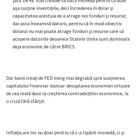
ţară. De ex. SUA trebuie să bată monedă pentru că doar
aşa susţine investiţiile, deci încrederea în dolar şi
capacitatea acestuia de a atrage noi fonduri şi resurse;
dar asta înseamnă datorii, pentru că în mod obiectiv
dolarul nu mai poate atrage fonduri şi resurse care să
acopere datoriile deoarece Statele Unite sunt dominate
deja economic de către BRICS.
Dar banii creaţi de FED merg mai degrabă spre susţinerea
capitalului financiar-bancar: decuplarea economiei virtuale
de cea reală duce la creşterea contradicţiilor economice, la
o criză fără sfârşit.
Inflaţia are loc nu doar pentru că s-a tipărit monedă, ci şi