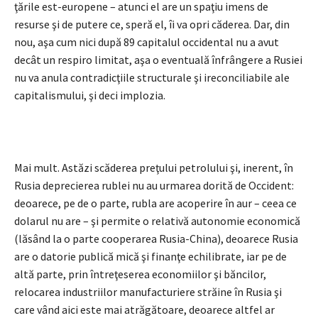
ţările est-europene – atunci el are un spaţiu imens de
resurse şi de putere ce, speră el, îi va opri căderea. Dar, din
nou, aşa cum nici după 89 capitalul occidental nu a avut
decât un respiro limitat, aşa o eventuală înfrângere a Rusiei
nu va anula contradicţiile structurale şi ireconciliabile ale
capitalismului, şi deci implozia.
Mai mult. Astăzi scăderea preţului petrolului şi, inerent, în
Rusia deprecierea rublei nu au urmarea dorită de Occident:
deoarece, pe de o parte, rubla are acoperire în aur – ceea ce
dolarul nu are – şi permite o relativă autonomie economică
(lăsând la o parte cooperarea Rusia-China), deoarece Rusia
are o datorie publică mică şi finanţe echilibrate, iar pe de
altă parte, prin întreţeserea economiilor şi băncilor,
relocarea industriilor manufacturiere străine în Rusia şi
care vând aici este mai atrăgătoare, deoarece altfel ar