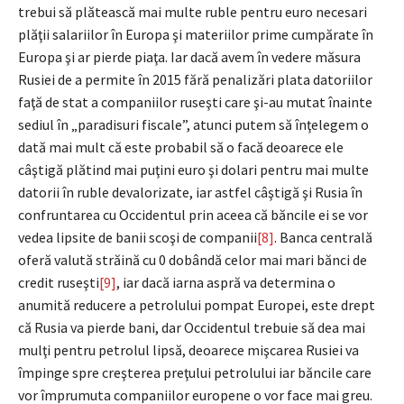
trebui să plătească mai multe ruble pentru euro necesari
plăţii salariilor în Europa şi materiilor prime cumpărate în
Europa şi ar pierde piaţa. Iar dacă avem în vedere măsura
Rusiei de a permite în 2015 fără penalizări plata datoriilor
faţă de stat a companiilor ruseşti care şi-au mutat înainte
sediul în „paradisuri fiscale”, atunci putem să înţelegem o
dată mai mult că este probabil să o facă deoarece ele
câştigă plătind mai puţini euro şi dolari pentru mai multe
datorii în ruble devalorizate, iar astfel câştigă şi Rusia în
confruntarea cu Occidentul prin aceea că băncile ei se vor
vedea lipsite de banii scoşi de companii
[8]
. Banca centrală
oferă valută străină cu 0 dobândă celor mai mari bănci de
credit ruseşti
[9]
, iar dacă iarna aspră va determina o
anumită reducere a petrolului pompat Europei, este drept
că Rusia va pierde bani, dar Occidentul trebuie să dea mai
mulţi pentru petrolul lipsă, deoarece mişcarea Rusiei va
împinge spre creşterea preţului petrolului iar băncile care
vor împrumuta companiilor europene o vor face mai greu.