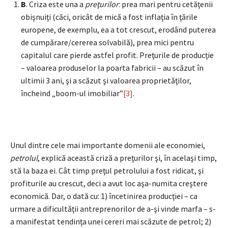
B
. Criza este una a
preţurilor
: prea mari pentru cetăţenii
obişnuiţi (căci, oricât de mică a fost inflaţia în ţările
europene, de exemplu, ea a tot crescut, erodând puterea
de cumpărare/cererea solvabilă), prea mici pentru
capitalul care pierde astfel profit. Preţurile de producţie
– valoarea produselor la poarta fabricii – au scăzut în
ultimii 3 ani, şi a scăzut şi valoarea proprietăţilor,
încheind „boom-ul imobiliar”
[3]
.
Unul dintre cele mai importante domenii ale economiei,
petrolul
, explică această criză a preţurilor şi, în acelaşi timp,
stă la baza ei. Cât timp preţul petrolului a fost ridicat, şi
profiturile au crescut, deci a avut loc aşa-numita creştere
economică. Dar, o dată cu: 1) încetinirea producţiei – ca
urmare a dificultăţii antreprenorilor de a-şi vinde marfa – s-
a manifestat tendinţa unei cereri mai scăzute de petrol; 2)