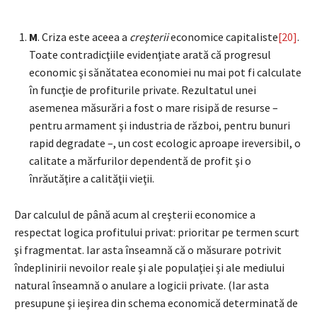
M
. Criza este aceea a
creşterii
economice capitaliste
[20]
.
Toate contradicţiile evidenţiate arată că progresul
economic şi sănătatea economiei nu mai pot fi calculate
în funcţie de profiturile private. Rezultatul unei
asemenea măsurări a fost o mare risipă de resurse –
pentru armament şi industria de război, pentru bunuri
rapid degradate –, un cost ecologic aproape ireversibil, o
calitate a mărfurilor dependentă de profit şi o
înrăutăţire a calităţii vieţii.
Dar calculul de până acum al creşterii economice a
respectat logica profitului privat: prioritar pe termen scurt
şi fragmentat. Iar asta înseamnă că o măsurare potrivit
îndeplinirii nevoilor reale şi ale populaţiei şi ale mediului
natural înseamnă o anulare a logicii private. (Iar asta
presupune şi ieşirea din schema economică determinată de