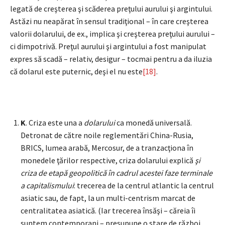
legată de creşterea şi scăderea preţului aurului şi argintului.
Astăzi nu neapărat în sensul tradiţional – în care creşterea
valorii dolarului, de ex., implica şi creşterea preţului aurului –
ci dimpotrivă. Preţul aurului şi argintului a fost manipulat
expres să scadă – relativ, desigur – tocmai pentru a da iluzia
că dolarul este puternic, deşi el nu este
[18]
.
K
. Criza este una a
dolarului
ca monedă universală.
Detronat de către noile reglementări China-Rusia,
BRICS, lumea arabă, Mercosur, de a tranzacţiona în
monedele ţărilor respective, criza dolarului explică
şi
criza de etapă geopolitică în cadrul acestei faze terminale
a capitalismului
: trecerea de la centrul atlantic la centrul
asiatic sau, de fapt, la un multi-centrism marcat de
centralitatea asiatică. (Iar trecerea însăşi – căreia îi
suntem contemporani – presupune o stare de război