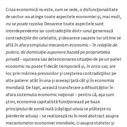
Criza economică nu este, cum se vede, o disfuncţionalitate
de sector: ea atinge toate aspectele economiei şi, mai mult,
nu se poate rezolva
. Deoarece toate aspectele sunt
interdependente iar contradicţiile dintr-unul generează
contradicţiile din celelalte, şi deoarece cauzele lor ultime se
află
în afara
simplului mecanism economic – în
relaţiile de
putere
,
de dominaţie-supunere bazată pe proprietatea
privată
– uşurarea sau detensionarea situaţiei de pe un palier
economic nu poate fi decât temporară şi,
în orice caz
, are
loc prin mărirea presiunilor şi creşterea contradicţiilor pe
alte paliere: atât în una şi aceeaşi ţară cât şi în economia
mondială. De fapt, această transferare a dificultăţilor în
afara sistemului economic naţional – pentru că, aşa cum
ştim, economia capitalistă funcţionează pe baza
principiului de sumă nulă (câştigul unuia se plăteşte cu
pierderile altuia) – se realizează nu în mod abstract asupra
mecanismelor economiei mondiale, ci asupra statelor şi