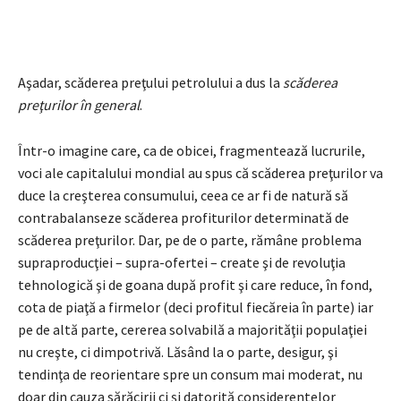
Aşadar, scăderea preţului petrolului a dus la
scăderea
preţurilor în general
.
Într-o imagine care, ca de obicei, fragmentează lucrurile,
voci ale capitalului mondial au spus că scăderea preţurilor va
duce la creşterea consumului, ceea ce ar fi de natură să
contrabalanseze scăderea profiturilor determinată de
scăderea preţurilor. Dar, pe de o parte, rămâne problema
supraproducţiei – supra-ofertei – create şi de revoluţia
tehnologică şi de goana după profit şi care reduce, în fond,
cota de piaţă a firmelor (deci profitul fiecăreia în parte) iar
pe de altă parte, cererea solvabilă a majorităţii populaţiei
nu creşte, ci dimpotrivă. Lăsând la o parte, desigur, şi
tendinţa de reorientare spre un consum mai moderat, nu
doar din cauza sărăcirii ci şi datorită considerentelor