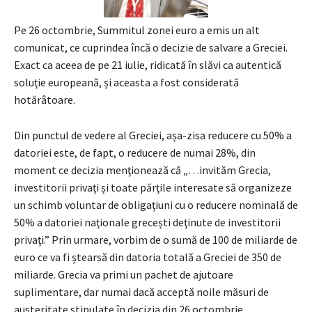
Pe 26 octombrie, Summitul zonei euro a emis un alt
comunicat, ce cuprindea încă o decizie de salvare a Greciei.
Exact ca aceea de pe 21 iulie, ridicată în slăvi ca autentică
soluţie europeană, și aceasta a fost considerată
hotărâtoare.
Din punctul de vedere al Greciei, așa-zisa reducere cu 50% a
datoriei este, de fapt, o reducere de numai 28%, din
moment ce decizia menţionează că „…invităm Grecia,
investitorii privaţi și toate părţile interesate să organizeze
un schimb voluntar de obligaţiuni cu o reducere nominală de
50% a datoriei naţionale grecești deţinute de investitorii
privaţi.” Prin urmare, vorbim de o sumă de 100 de miliarde de
euro ce va fi ștearsă din datoria totală a Greciei de 350 de
miliarde. Grecia va primi un pachet de ajutoare
suplimentare, dar numai dacă acceptă noile măsuri de
austeritate stipulate în decizia din 26 octombrie.