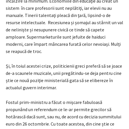
încălzire la minimum. Economiile din educaţie au creat un
sistem în care profesorii sunt neplătiţi, iar elevii nu au
manuale. Tinerii talentaţi pleacă din ţară, lipsind-o de
resurse intelectuale. Recesiunea și șomajul au stârnit un val
de neliniște și nesupunere civică ce tinde să capete
amploare. Supermarketurile sunt jefuite de haiduci
moderni, care împart mâncarea furată celor nevoiași. Mulţi
se reapucă de troc.
Și, în toiul acestei crize, politicienii greci preferă să se joace
de-a scaunele muzicale, unii pregătindu-se deja pentru cine
știe ce nouă poziţie ministerială gata să se elibereze în
actualul guvern interimar.
Fostul prim-ministru a făcut o mișcare fabuloasă
propunând un referendum ce le-ar permite grecilor să
hotărască dacă sunt, sau nu, de acord cu decizia summitului
euro din 26 octombrie. Cu toate acestea, din cine știe ce