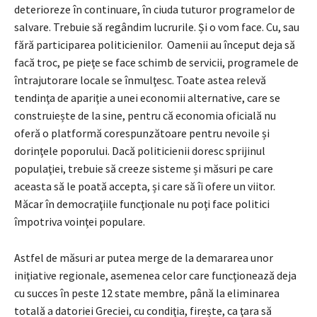
deterioreze în continuare, în ciuda tuturor programelor de
salvare. Trebuie să regândim lucrurile. Și o vom face. Cu, sau
fără participarea politicienilor. Oamenii au început deja să
facă troc, pe pieţe se face schimb de servicii, programele de
întrajutorare locale se înmulţesc. Toate astea relevă
tendinţa de apariţie a unei economii alternative, care se
construiește de la sine, pentru că economia oficială nu
oferă o platformă corespunzătoare pentru nevoile și
dorinţele poporului. Dacă politicienii doresc sprijinul
populaţiei, trebuie să creeze sisteme și măsuri pe care
aceasta să le poată accepta, și care să îi ofere un viitor.
Măcar în democraţiile funcţionale nu poţi face politici
împotriva voinţei populare.
Astfel de măsuri ar putea merge de la demararea unor
iniţiative regionale, asemenea celor care funcţionează deja
cu succes în peste 12 state membre, până la eliminarea
totală a datoriei Greciei, cu condiţia, firește, ca ţara să