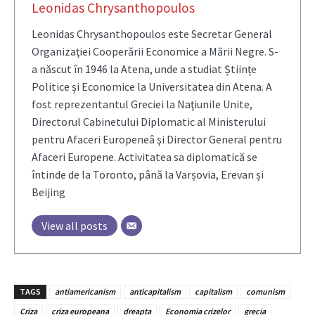
Leonidas Chrysanthopoulos
Leonidas Chrysanthopoulos este Secretar General
Organizaţiei Cooperării Economice a Mării Negre. S-
a născut în 1946 la Atena, unde a studiat Științe
Politice și Economice la Universitatea din Atena. A
fost reprezentantul Greciei la Naţiunile Unite,
Directorul Cabinetului Diplomatic al Ministerului
pentru Afaceri Europeneâ şi Director General pentru
Afaceri Europene. Activitatea sa diplomatică se
întinde de la Toronto, până la Varșovia, Erevan și
Beijing
View all posts
TAGS
antiamericanism
anticapitalism
capitalism
comunism
Criza
criza europeana
dreapta
Economia crizelor
grecia