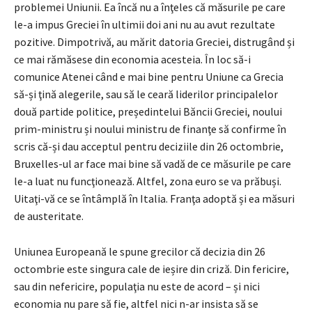
problemei Uniunii. Ea încă nu a înţeles că măsurile pe care
le-a impus Greciei în ultimii doi ani nu au avut rezultate
pozitive. Dimpotrivă, au mărit datoria Greciei, distrugând și
ce mai rămăsese din economia acesteia. În loc să-i
comunice Atenei când e mai bine pentru Uniune ca Grecia
să-și ţină alegerile, sau să le ceară liderilor principalelor
două partide politice, președintelui Băncii Greciei, noului
prim-ministru și noului ministru de finanţe să confirme în
scris că-și dau acceptul pentru deciziile din 26 octombrie,
Bruxelles-ul ar face mai bine să vadă de ce măsurile pe care
le-a luat nu funcţionează. Altfel, zona euro se va prăbuși.
Uitaţi-vă ce se întâmplă în Italia. Franţa adoptă și ea măsuri
de austeritate.
Uniunea Europeană le spune grecilor că decizia din 26
octombrie este singura cale de ieșire din criză. Din fericire,
sau din nefericire, populaţia nu este de acord – și nici
economia nu pare să fie, altfel nici n-ar insista să se