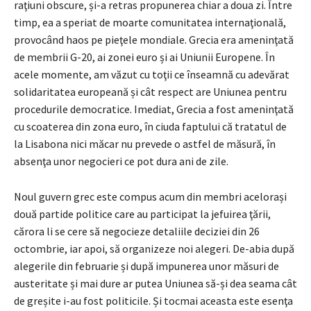
raţiuni obscure, și-a retras propunerea chiar a doua zi. Între
timp, ea a speriat de moarte comunitatea internaţională,
provocând haos pe pieţele mondiale. Grecia era ameninţată
de membrii G-20, ai zonei euro și ai Uniunii Europene. În
acele momente, am văzut cu toţii ce înseamnă cu adevărat
solidaritatea europeană și cât respect are Uniunea pentru
procedurile democratice. Imediat, Grecia a fost ameninţată
cu scoaterea din zona euro, în ciuda faptului că tratatul de
la Lisabona nici măcar nu prevede o astfel de măsură, în
absenţa unor negocieri ce pot dura ani de zile.
Noul guvern grec este compus acum din membri acelorași
două partide politice care au participat la jefuirea ţării,
cărora li se cere să negocieze detaliile deciziei din 26
octombrie, iar apoi, să organizeze noi alegeri. De-abia după
alegerile din februarie și după impunerea unor măsuri de
austeritate și mai dure ar putea Uniunea să-și dea seama cât
de greșite i-au fost politicile. Și tocmai aceasta este esenţa