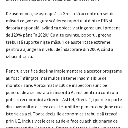
De asemenea, se așteaptă ca Grecia să accepte un set de
măsuri ce „vor asigura scăderea raportului dintre PIB și
datoria naţională, având ca obiectiv atingerea unui procent
de 120% până în 2020.” Cu alte cuvinte, poporul grec va
trebui să suporte niște măsuri de austeritate extreme
pentru a ajunge la nivelul de îndatorare din 2009, când a
izbucnit criza.
Pentru a verifica deplina implementare a acestor programe
au fost înfiinţate mai multe sisteme inadmisibile de
monitorizare. Aproximativ 130 de inspectori sunt pe
punctul de a se instala în însorita Atenă pentru a controla
politica economică a Greciei. Astfel, Grecia își pierde o parte
din suveranitate, ceea ce este umilitor pentru o naţiune cu o
istorie ca a ei. Toate deciziile economice trebuie să treacă
prin UE, inclusiv cele care au de-a face cu achiziţionarea de
armament din Germania, Franţa și Statele Unite, un sector