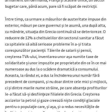
bugetar care, până acum, pare să fi scăpat de restricţii.
Între timp, ca urmare a măsurilor de austeritate impuse din
exterior, măsuri pe care guvernul și le asumă, una după alta,
cu mândrie, situaţia din Grecia continuă să se deterioreze. O
reducere de 12% a cheltuielilor din sectorul sanitar a făcut
ca spitalele să aibă serioase probleme în a-și trata
corespunzător pacienţii. Tăierile de salarii și pensii,
creșterea TVA-ului, inventarea unor așa numite taxe de
solidaritate și unor impozite pe proprietate din ce în ce mai
numeroase au dus la o scădere dramatică a consumului.
Aceasta, la rândul ei, a dus la închiderea unui număr fără
precedent de companii, și nu doar dintre cele mici și mijlocii,
ci și dintre marile nume străine, pe care absenţa profiturilor
le-a făcut să-și desfiinţeze filialele din Grecia. Creșterea
accizelor la petrol și gaze creează niște condiţii glaciale
pentru o populaţie care, și așa, și-a redus necesităţile de