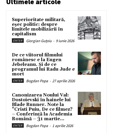
Ultimele articole
Superioritate militară,
eșec politic: despre
limitele mobilizării în
capitalism
Giorgian Guțoiu
-
9 iunie 2026
ENTER
De ce viitorul filmului
românesc e la Eugen
Jebeleanu. Și de ce
programul lui Radu Jude e
mort
Bogdan Popa
-
27 aprilie 2026
ENTER
Canonizarea Noului Val:
Dostoievski în hainele lui
Blade Runner. Note la
“Cristi Puiu, De ce filmez?
– Conferință la Academia
Română – 31 martie...
Bogdan Popa
-
1 aprilie 2026
ENTER