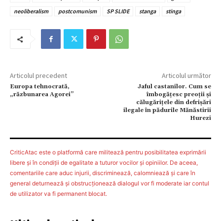
neoliberalism
postcomunism
SP SLIDE
stanga
stinga
Articolul precedent
Articolul următor
Europa tehnocrată,
Jaful castanilor. Cum se
„răzbunarea Agorei”
îmbogăţesc preoţii şi
călugăriţele din defrişări
ilegale în pădurile Mănăstirii
Hurezi
CriticAtac este o platformă care militează pentru posibilitatea exprimării
libere şi în condiţii de egalitate a tuturor vocilor şi opiniilor. De aceea,
comentariile care aduc injurii, discriminează, calomniează şi care în
general deturnează şi obstrucţionează dialogul vor fi moderate iar contul
de utilizator va fi permanent blocat.