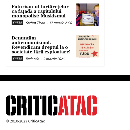
Futurism-ul fortărețelor
ca fațadă a capitalului
monopolist: Muskismul
Stefan Tiron
-
17 martie 2026
ENTER
Denunțăm
anticomunismul.
Revendicăm dreptul la o
societate fără exploatare!
Redacția
-
9 martie 2026
ENTER
© 2010-2023 CriticAtac