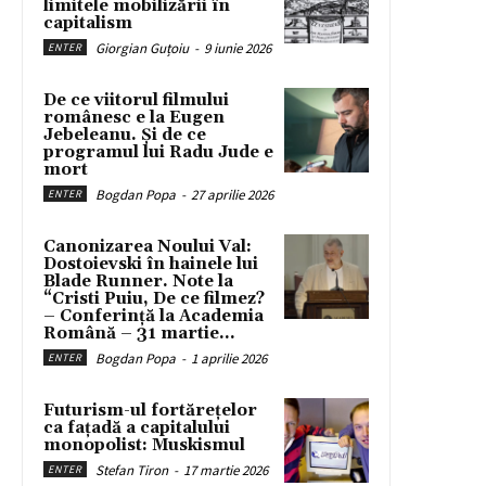
limitele mobilizării în
capitalism
Giorgian Guțoiu
-
9 iunie 2026
ENTER
De ce viitorul filmului
românesc e la Eugen
Jebeleanu. Și de ce
programul lui Radu Jude e
mort
Bogdan Popa
-
27 aprilie 2026
ENTER
Canonizarea Noului Val:
Dostoievski în hainele lui
Blade Runner. Note la
“Cristi Puiu, De ce filmez?
– Conferință la Academia
Română – 31 martie...
Bogdan Popa
-
1 aprilie 2026
ENTER
Futurism-ul fortărețelor
ca fațadă a capitalului
monopolist: Muskismul
Stefan Tiron
-
17 martie 2026
ENTER