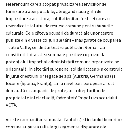
referendum care a stopat privatizarea serviciilor de
furnizare a apei potabile, abrogând noua grilă de
impozitare a acestora, tot italienii au fost cei care au
revendicat statutul de resurse comune pentru bunurile
culturale. Cele câteva ocupări de durată ale unor teatre
publice din diverse colţuri ale ţării – inaugurate de ocuparea
Teatro Valle, cel dintâi teatru public din Roma – au
constituit tot atâtea semnale pozitive cu privire la
potenţialul impact al administrării comune organizate pe
orizontală. În alte ţări europene, solidaritatea s-a construit
în jurul chestiunilor legate de apă (Austria, Germania) şi
locuire (Spania, Franţa), iar la nivel pan-european a fost
demarată o campanie de protejare a drepturilor de
proprietate intelectuală, îndreptată împotriva acordului
ACTA.
Aceste campanii au semnalat faptul că stindardul bunurilor
comune ar putea ralia largi segmente disparate ale