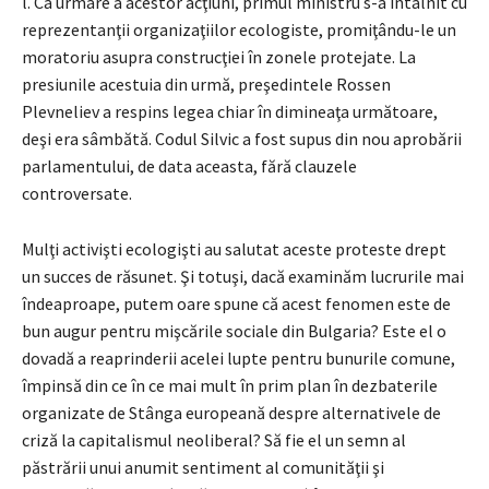
l. Ca urmare a acestor acţiuni, primul ministru s-a întâlnit cu
reprezentanţii organizaţiilor ecologiste, promiţându-le un
moratoriu asupra construcţiei în zonele protejate. La
presiunile acestuia din urmă, preşedintele Rossen
Plevneliev a respins legea chiar în dimineaţa următoare,
deşi era sâmbătă. Codul Silvic a fost supus din nou aprobării
parlamentului, de data aceasta, fără clauzele
controversate.
Mulţi activişti ecologişti au salutat aceste proteste drept
un succes de răsunet. Şi totuşi, dacă examinăm lucrurile mai
îndeaproape, putem oare spune că acest fenomen este de
bun augur pentru mişcările sociale din Bulgaria? Este el o
dovadă a reaprinderii acelei lupte pentru bunurile comune,
împinsă din ce în ce mai mult în prim plan în dezbaterile
organizate de Stânga europeană despre alternativele de
criză la capitalismul neoliberal? Să fie el un semn al
păstrării unui anumit sentiment al comunităţii şi