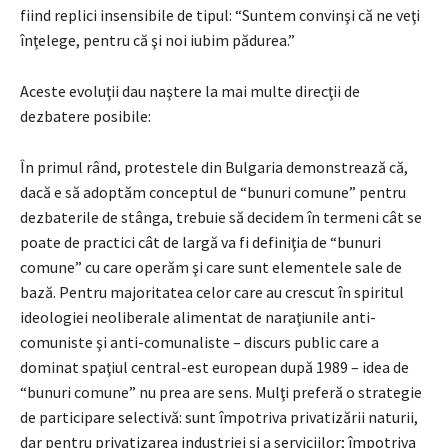
fiind replici insensibile de tipul: “Suntem convinşi că ne veţi
înţelege, pentru că şi noi iubim pădurea.”
Aceste evoluţii dau naştere la mai multe direcţii de
dezbatere posibile:
În primul rând, protestele din Bulgaria demonstrează că,
dacă e să adoptăm conceptul de “bunuri comune” pentru
dezbaterile de stânga, trebuie să decidem în termeni cât se
poate de practici cât de largă va fi definiţia de “bunuri
comune” cu care operăm şi care sunt elementele sale de
bază. Pentru majoritatea celor care au crescut în spiritul
ideologiei neoliberale alimentat de naraţiunile anti-
comuniste şi anti-comunaliste – discurs public care a
dominat spaţiul central-est european după 1989 – idea de
“bunuri comune” nu prea are sens. Mulţi preferă o strategie
de participare selectivă: sunt împotriva privatizării naturii,
dar pentru privatizarea industriei şi a serviciilor; împotriva