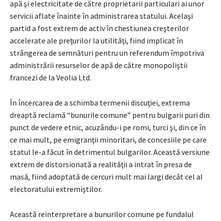
apă şi electricitate de către proprietarii particulari ai unor
servicii aflate înainte în administrarea statului. Acelaşi
partid a fost extrem de activ în chestiunea creşterilor
accelerate ale preţurilor la utilităţi, fiind implicat în
strângerea de semnături pentru un referendum împotriva
administrării resurselor de apă de către monopoliştii
francezi de la Veolia Ltd.
În încercarea de a schimba termenii discuţiei, extrema
dreaptă reclamă “bunurile comune” pentru bulgarii puri din
punct de vedere etnic, acuzându-i pe romi, turci şi, din ce în
ce mai mult, pe emigranţii minoritari, de concesiile pe care
statul le-a făcut în detrimentul bulgarilor. Această versiune
extrem de distorsionată a realităţii a intrat în presa de
masă, fiind adoptată de cercuri mult mai largi decât cel al
electoratului extremiştilor.
Această reinterpretare a bunurilor comune pe fundalul