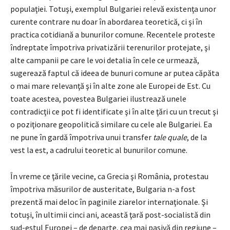
populaţiei. Totuşi, exemplul Bulgariei relevă existenţa unor
curente contrare nu doar în abordarea teoretică, ci şi în
practica cotidiană a bunurilor comune. Recentele proteste
îndreptate împotriva privatizării terenurilor protejate, şi
alte campanii pe care le voi detalia în cele ce urmează,
sugerează faptul că ideea de bunuri comune ar putea căpăta
o mai mare relevanţă şi în alte zone ale Europei de Est. Cu
toate acestea, povestea Bulgariei ilustrează unele
contradicţii ce pot fi identificate şi în alte ţări cu un trecut şi
o poziţionare geopolitică similare cu cele ale Bulgariei. Ea
ne pune în gardă împotriva unui transfer
tale quale
, de la
vest la est, a cadrului teoretic al bunurilor comune.
În vreme ce ţările vecine, ca Grecia şi România, protestau
împotriva măsurilor de austeritate, Bulgaria n-a fost
prezentă mai deloc în paginile ziarelor internaţionale. Şi
totuşi, în ultimii cinci ani, această ţară post-socialistă din
sud-estul Europei – de departe, cea mai pasivă din regiune –