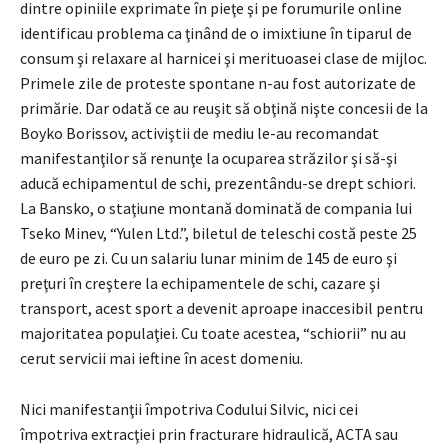
dintre opiniile exprimate în pieţe şi pe forumurile online
identificau problema ca ţinând de o imixtiune în tiparul de
consum şi relaxare al harnicei şi merituoasei clase de mijloc.
Primele zile de proteste spontane n-au fost autorizate de
primărie. Dar odată ce au reuşit să obţină nişte concesii de la
Boyko Borissov, activiştii de mediu le-au recomandat
manifestanţilor să renunţe la ocuparea străzilor şi să-şi
aducă echipamentul de schi, prezentându-se drept schiori.
La Bansko, o staţiune montană dominată de compania lui
Tseko Minev, “Yulen Ltd.”, biletul de teleschi costă peste 25
de euro pe zi. Cu un salariu lunar minim de 145 de euro şi
preţuri în creştere la echipamentele de schi, cazare şi
transport, acest sport a devenit aproape inaccesibil pentru
majoritatea populaţiei. Cu toate acestea, “schiorii” nu au
cerut servicii mai ieftine în acest domeniu.
Nici manifestanţii împotriva Codului Silvic, nici cei
împotriva extracţiei prin fracturare hidraulică, ACTA sau