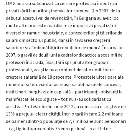
OMG nu s-au solidarizat cu cei care protestau împotriva
privatizării bunurilor şi serviciilor comune. Din 2007, de la
debutul acestui val de revendicări, în Bulgaria au avut loc
multe alte proteste mai discrete împotriva privatizării
diverselor ramuri industriale, a concedierilor şi tăierilor de
salarii din sectorul public, dar şi în favoarea creşterii
salariilor şi a îmbunătăţirii condiţiilor de muncă. În iarna lui
2007, o grevă de două luni a cadrelor didactice a scos mii de
profesori în stradă, însă, fără sprijinul altor grupuri
profesionale, aceştia nu au obţinut decât o umilitoare
creştere salarială de 18 procente. Protestele ulterioare ale
minerilor şi feroviarilor au reuşit să obţină unele concesii,
însă tinerii burghezi din capitală – participanţii obişnuiţi la
manifestaţiile ecologiste – tot nu s-au solidarizat cu
acestea. Protestele din iunie 2012 au coincis cu o creştere de
13% a preţului electricităţii. Într-o ţară în care 2,2 milioane
de oameni dintr-o populaţie de 7,7 milioane sunt pensionari
– câştigând aproximativ 75 euro pe lună – o astfel de