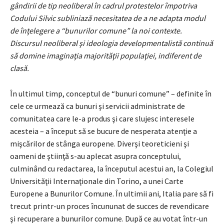
gândirii de tip neoliberal în cadrul protestelor împotriva
Codului Silvic subliniază necesitatea de a ne adapta modul
de înţelegere a “bunurilor comune” la noi contexte.
Discursul neoliberal şi ideologia developmentalistă continuă
să domine imaginaţia majorităţii populaţiei, indiferent de
clasă.
În ultimul timp, conceptul de “bunuri comune” – definite în
cele ce urmează ca bunuri şi servicii administrate de
comunitatea care le-a produs şi care slujesc interesele
acesteia – a început să se bucure de nesperata atenţie a
mişcărilor de stânga europene. Diverşi teoreticieni şi
oameni de ştiinţă s-au aplecat asupra conceptului,
culminând cu redactarea, la începutul acestui an, la Colegiul
Universităţii Internaţionale din Torino, a unei Carte
Europene a Bunurilor Comune. În ultimii ani, Italia pare să fi
trecut printr-un proces încununat de succes de revendicare
şi recuperare a bunurilor comune. După ce au votat într-un