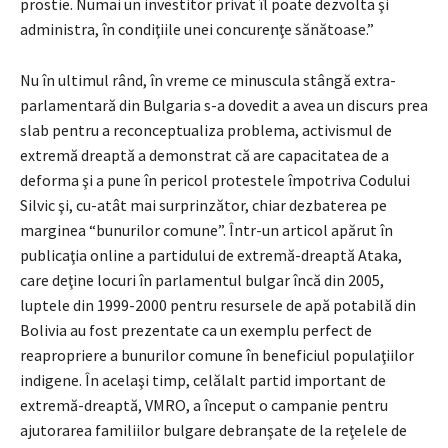
prostie. Numai un investitor privat îl poate dezvolta şi
administra, în condiţiile unei concurenţe sănătoase.”
Nu în ultimul rând, în vreme ce minuscula stângă extra-
parlamentară din Bulgaria s-a dovedit a avea un discurs prea
slab pentru a reconceptualiza problema, activismul de
extremă dreaptă a demonstrat că are capacitatea de a
deforma şi a pune în pericol protestele împotriva Codului
Silvic şi, cu-atât mai surprinzător, chiar dezbaterea pe
marginea “bunurilor comune”. Într-un articol apărut în
publicaţia online a partidului de extremă-dreaptă Ataka,
care deţine locuri în parlamentul bulgar încă din 2005,
luptele din 1999-2000 pentru resursele de apă potabilă din
Bolivia au fost prezentate ca un exemplu perfect de
reapropriere a bunurilor comune în beneficiul populaţiilor
indigene. În acelaşi timp, celălalt partid important de
extremă-dreaptă, VMRO, a început o campanie pentru
ajutorarea familiilor bulgare debranşate de la reţelele de