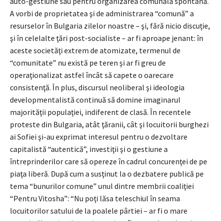
auto-gestiune sau pentru organizarea comunală spontană.
A vorbi de proprietatea şi de administrarea “comună” a
resurselor în Bulgaria zilelor noastre – şi, fără nicio discuţie,
şi în celelalte ţări post-socialiste – ar fi aproape jenant: în
aceste societăţi extrem de atomizate, termenul de
“comunitate” nu există pe teren şi ar fi greu de
operaţionalizat astfel încât să capete o oarecare
consistenţă. În plus, discursul neoliberal şi ideologia
developmentalistă continuă să domine imaginarul
majorităţii populaţiei, indiferent de clasă. În recentele
proteste din Bulgaria, atât ţăranii, cât şi locuitorii burghezi
ai Sofiei şi-au exprimat interesul pentru o dezvoltare
capitalistă “autentică”, investiţii şi o gestiune a
întreprinderilor care să opereze în cadrul concurenţei de pe
piaţa liberă. După cum a susţinut la o dezbatere publică pe
tema “bunurilor comune” unul dintre membrii coaliţiei
“Pentru Vitosha”: “Nu poţi lăsa teleschiul în seama
locuitorilor satului de la poalele pârtiei – ar fi o mare