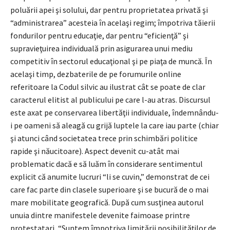
poluării apei şi solului, dar pentru proprietatea privată şi
“administrarea” acesteia în acelaşi regim; împotriva tăierii
fondurilor pentru educaţie, dar pentru “eficienţă” şi
supravieţuirea individuală prin asigurarea unui mediu
competitiv în sectorul educaţional şi pe piaţa de muncă. În
acelaşi timp, dezbaterile de pe forumurile online
referitoare la Codul silvic au ilustrat cât se poate de clar
caracterul elitist al publicului pe care l-au atras. Discursul
este axat pe conservarea libertăţii individuale, îndemnându-
i pe oameni să aleagă cu grijă luptele la care iau parte (chiar
şi atunci când societatea trece prin schimbări politice
rapide şi năucitoare). Aspect devenit cu-atât mai
problematic dacă e să luăm în considerare sentimentul
explicit că anumite lucruri “li se cuvin,” demonstrat de cei
care fac parte din clasele superioare şi se bucură de o mai
mare mobilitate geografică. După cum susţinea autorul
unuia dintre manifestele devenite faimoase printre
protestatari, “Suntem împotriva limitării posibilităţilor de