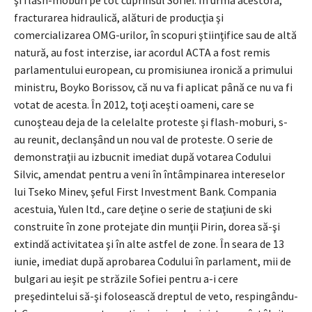
fracturarea hidraulică, alături de producţia şi
comercializarea OMG-urilor, în scopuri ştiinţifice sau de altă
natură, au fost interzise, iar acordul ACTA a fost remis
parlamentului european, cu promisiunea ironică a primului
ministru, Boyko Borissov, că nu va fi aplicat până ce nu va fi
votat de acesta. În 2012, toţi aceşti oameni, care se
cunoşteau deja de la celelalte proteste şi flash-moburi, s-
au reunit, declanşând un nou val de proteste. O serie de
demonstraţii au izbucnit imediat după votarea Codului
Silvic, amendat pentru a veni în întâmpinarea intereselor
lui Tseko Minev, şeful First Investment Bank. Compania
acestuia, Yulen ltd., care deţine o serie de staţiuni de ski
construite în zone protejate din munţii Pirin, dorea să-şi
extindă activitatea şi în alte astfel de zone. În seara de 13
iunie, imediat după aprobarea Codului în parlament, mii de
bulgari au ieşit pe străzile Sofiei pentru a-i cere
preşedintelui să-şi folosească dreptul de veto, respingându-