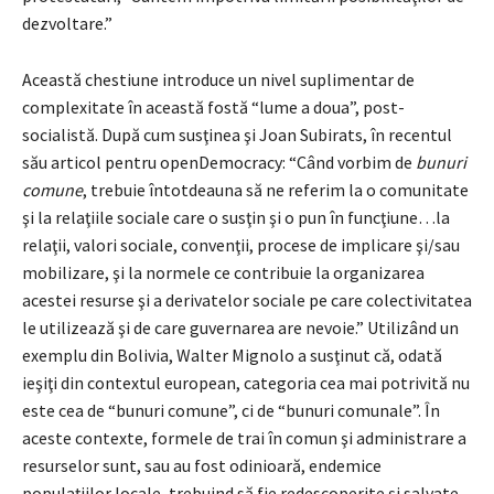
dezvoltare.”
Această chestiune introduce un nivel suplimentar de
complexitate în această fostă “lume a doua”, post-
socialistă. După cum susţinea şi Joan Subirats, în recentul
său articol pentru openDemocracy: “Când vorbim de
bunuri
comune
, trebuie întotdeauna să ne referim la o comunitate
şi la relaţiile sociale care o susţin şi o pun în funcţiune…la
relaţii, valori sociale, convenţii, procese de implicare şi/sau
mobilizare, şi la normele ce contribuie la organizarea
acestei resurse şi a derivatelor sociale pe care colectivitatea
le utilizează şi de care guvernarea are nevoie.” Utilizând un
exemplu din Bolivia, Walter Mignolo a susţinut că, odată
ieşiţi din contextul european, categoria cea mai potrivită nu
este cea de “bunuri comune”, ci de “bunuri comunale”. În
aceste contexte, formele de trai în comun şi administrare a
resurselor sunt, sau au fost odinioară, endemice
populaţiilor locale, trebuind să fie redescoperite şi salvate