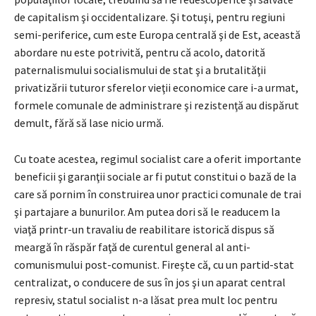
de capitalism şi occidentalizare. Şi totuşi, pentru regiuni
semi-periferice, cum este Europa centrală şi de Est, această
abordare nu este potrivită, pentru că acolo, datorită
paternalismului socialismului de stat şi a brutalităţii
privatizării tuturor sferelor vieţii economice care i-a urmat,
formele comunale de administrare şi rezistenţă au dispărut
demult, fără să lase nicio urmă.
Cu toate acestea, regimul socialist care a oferit importante
beneficii şi garanţii sociale ar fi putut constitui o bază de la
care să pornim în construirea unor practici comunale de trai
şi partajare a bunurilor. Am putea dori să le readucem la
viaţă printr-un travaliu de reabilitare istorică dispus să
meargă în răspăr faţă de curentul general al anti-
comunismului post-comunist. Fireşte că, cu un partid-stat
centralizat, o conducere de sus în jos şi un aparat central
represiv, statul socialist n-a lăsat prea mult loc pentru