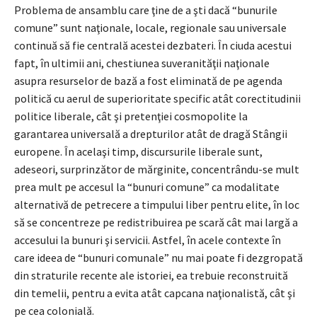
Problema de ansamblu care ţine de a şti dacă “bunurile
comune” sunt naţionale, locale, regionale sau universale
continuă să fie centrală acestei dezbateri. În ciuda acestui
fapt, în ultimii ani, chestiunea suveranităţii naţionale
asupra resurselor de bază a fost eliminată de pe agenda
politică cu aerul de superioritate specific atât corectitudinii
politice liberale, cât şi pretenţiei cosmopolite la
garantarea universală a drepturilor atât de dragă Stângii
europene. În acelaşi timp, discursurile liberale sunt,
adeseori, surprinzător de mărginite, concentrându-se mult
prea mult pe accesul la “bunuri comune” ca modalitate
alternativă de petrecere a timpului liber pentru elite, în loc
să se concentreze pe redistribuirea pe scară cât mai largă a
accesului la bunuri şi servicii. Astfel, în acele contexte în
care ideea de “bunuri comunale” nu mai poate fi dezgropată
din straturile recente ale istoriei, ea trebuie reconstruită
din temelii, pentru a evita atât capcana naţionalistă, cât şi
pe cea colonială.