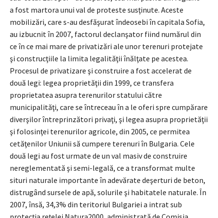
a fost martora unui val de proteste susţinute. Aceste
mobilizări, care s-au desfăşurat îndeosebi în capitala Sofia,
au izbucnit în 2007, factorul declanşator fiind numărul din
ce în ce mai mare de privatizări ale unor terenuri protejate
şi construcţiile la limita legalităţii înălţate pe acestea.
Procesul de privatizare şi construire a fost accelerat de
două legi: legea proprietăţii din 1999, ce transfera
proprietatea asupra terenurilor statului către
municipalităţi, care se întreceau în a le oferi spre cumpărare
diverşilor întreprinzători privaţi, şi legea asupra proprietăţii
şi folosinţei terenurilor agricole, din 2005, ce permitea
cetăţenilor Uniunii să cumpere terenuri în Bulgaria. Cele
două legi au fost urmate de un val masiv de construire
nereglementată şi semi-legală, ce a transformat multe
situri naturale importante în adevărate deşerturi de beton,
distrugând sursele de apă, solurile şi habitatele naturale. În
2007, însă, 34,3% din teritoriul Bulgariei a intrat sub
protecţia reţelei Natura2000, administrată de Comisia