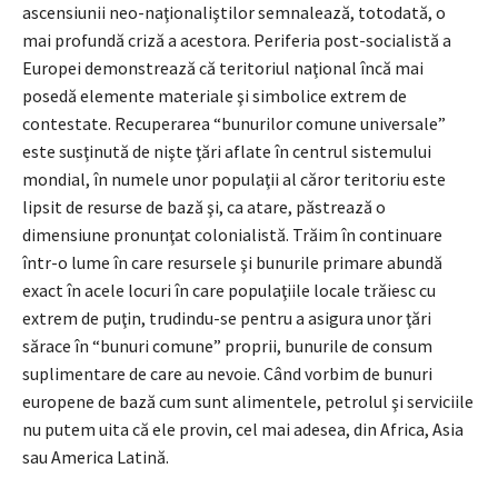
ascensiunii neo-naţionaliştilor semnalează, totodată, o
mai profundă criză a acestora. Periferia post-socialistă a
Europei demonstrează că teritoriul naţional încă mai
posedă elemente materiale şi simbolice extrem de
contestate. Recuperarea “bunurilor comune universale”
este susţinută de nişte ţări aflate în centrul sistemului
mondial, în numele unor populaţii al căror teritoriu este
lipsit de resurse de bază şi, ca atare, păstrează o
dimensiune pronunţat colonialistă. Trăim în continuare
într-o lume în care resursele şi bunurile primare abundă
exact în acele locuri în care populaţiile locale trăiesc cu
extrem de puţin, trudindu-se pentru a asigura unor ţări
sărace în “bunuri comune” proprii, bunurile de consum
suplimentare de care au nevoie. Când vorbim de bunuri
europene de bază cum sunt alimentele, petrolul şi serviciile
nu putem uita că ele provin, cel mai adesea, din Africa, Asia
sau America Latină.