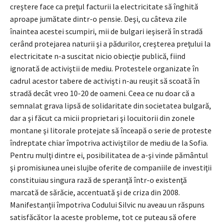
creştere face ca preţul facturii la electricitate să înghită
aproape jumătate dintr-o pensie. Deşi, cu câteva zile
înaintea acestei scumpiri, mii de bulgari ieşiseră în stradă
cerând protejarea naturii şi a pădurilor, creşterea preţului la
electricitate n-a suscitat nicio obiecţie publică, fiind
ignorată de activiştii de mediu. Protestele organizate în
cadrul acestor tabere de activişti n-au reuşit să scoată în
stradă decât vreo 10-20 de oameni. Ceea ce nu doar că a
semnalat grava lipsă de solidaritate din societatea bulgară,
dar a şi făcut ca micii proprietari şi locuitorii din zonele
montane şi litorale protejate să înceapă o serie de proteste
îndreptate chiar împotriva activiştilor de mediu de la Sofia.
Pentru mulţi dintre ei, posibilitatea de a-şi vinde pământul
şi promisiunea unei slujbe oferite de companiile de investiţii
constituiau singura rază de speranţă într-o existenţă
marcată de sărăcie, accentuată şi de criza din 2008.
Manifestanţii împotriva Codului Silvic nu aveau un răspuns
satisfăcător la aceste probleme, tot ce puteau să ofere