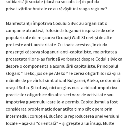
solidarităţii sociale (dacă nu socialiste) în pofida
privatizărilor brutale ce au răvăşit întreaga regiune?
Manifestanţii împotriva Codului Silvic au organizat o
campanie atractivă, folosind sloganuri inspirate de cele
popularizate de mişcarea Ocupaţi Wall Street şi de alte
proteste anti-austeritate. Cu toate acestea, în ciuda
prezenţei câtorva sloganuri anti-capitaliste, majoritatea
protestatarilor s-au ferit să vorbească despre Codul silvic ca
despre o componentă a acumulării capitaliste. Principalul
slogan: “Tseko, jos de pe Aleko!” le cerea oligarhilor să-şi ia
mâinile de pe vârful simbolic al Bulgariei, Aleko, ce domină
oraşul Sofia. Şi totuşi, nici un glas nu s-a ridicat împotriva
practicilor oligarhice din alte sectoare de activitate sau
împotriva guvernului care le-a permis. Capitalismul a fost
considerat problematic doar atâta timp cât opera prin
intermediul corupţiei, ducând la reproducerea unei versiuni
locale – aşa-zis “orientală” – şi greşite a lui însuşi. Multe