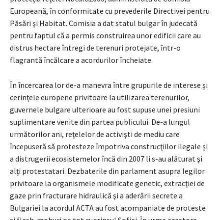
Europeană, în conformitate cu prevederile Directivei pentru
Păsări şi Habitat. Comisia a dat statul bulgar în judecată
pentru faptul că a permis construirea unor edificii care au
distrus hectare întregi de terenuri protejate, într-o
flagrantă încălcare a acordurilor încheiate.
În încercarea lor de-a manevra între grupurile de interese şi
cerinţele europene privitoare la utilizarea terenurilor,
guvernele bulgare ulterioare au fost supuse unei presiuni
suplimentare venite din partea publicului. De-a lungul
următorilor ani, reţelelor de activişti de mediu care
începuseră să protesteze împotriva construcţiilor ilegale şi
a distrugerii ecosistemelor încă din 2007 li s-au alăturat şi
alţi protestatari. Dezbaterile din parlament asupra legilor
privitoare la organismele modificate genetic, extracţiei de
gaze prin fracturare hidraulică şi a aderării secrete a
Bulgariei la acordul ACTA au fost acompaniate de proteste
şi flash-moburi pe tot cuprinsul Sofiei. În urma acestora,