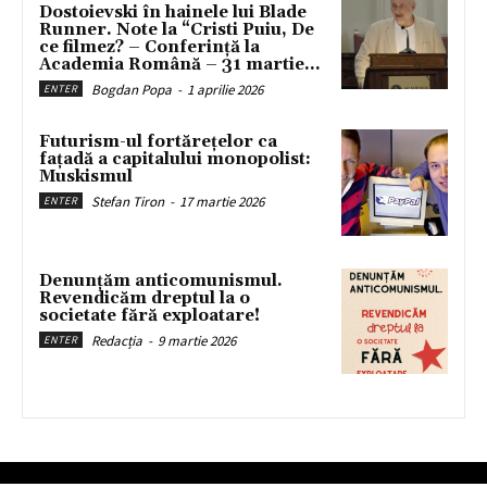
Dostoievski în hainele lui Blade
Runner. Note la “Cristi Puiu, De
ce filmez? – Conferință la
Academia Română – 31 martie...
Bogdan Popa
-
1 aprilie 2026
ENTER
Futurism-ul fortărețelor ca
fațadă a capitalului monopolist:
Muskismul
Stefan Tiron
-
17 martie 2026
ENTER
Denunțăm anticomunismul.
Revendicăm dreptul la o
societate fără exploatare!
Redacția
-
9 martie 2026
ENTER