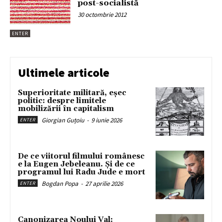
post-socialistă
30 octombrie 2012
ENTER
Ultimele articole
Superioritate militară, eșec
politic: despre limitele
mobilizării în capitalism
Giorgian Guțoiu
-
9 iunie 2026
ENTER
De ce viitorul filmului românesc
e la Eugen Jebeleanu. Și de ce
programul lui Radu Jude e mort
Bogdan Popa
-
27 aprilie 2026
ENTER
Canonizarea Noului Val: