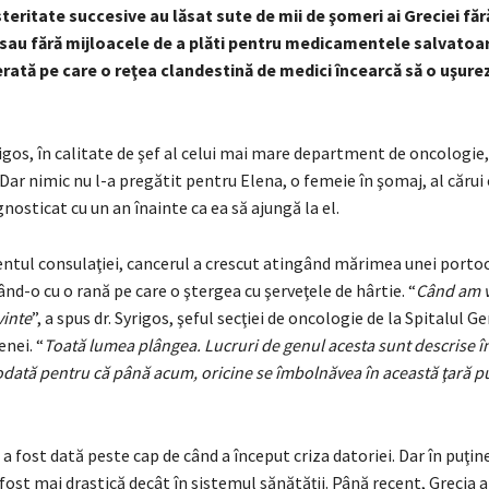
teritate succesive au lăsat sute de mii de şomeri ai Greciei făr
sau fără mijloacele de a plăti pentru medicamentele salvatoar
erată pe care o reţea clandestină de medici încearcă să o uşure
igos, în calitate de şef al celui mai mare department de oncologie,
 Dar nimic nu l-a pregătit pentru Elena, o femeie în şomaj, al cărui 
gnosticat cu un an înainte ca ea să ajungă la el.
tul consulaţiei, cancerul a crescut atingând mărimea unei portocal
sând-o cu o rană pe care o ştergea cu şerveţele de hârtie. “
Când am v
vinte
”, a spus dr. Syrigos, şeful secţiei de oncologie de la Spitalul G
enei. “
Toată lumea plângea. Lucruri de genul acesta sunt descrise în 
iodată pentru că până acum, oricine se îmbolnăvea în această ţară p
a a fost dată peste cap de când a început criza datoriei. Dar în puţi
ost mai drastică decât în sistemul sănătăţii. Până recent, Grecia a