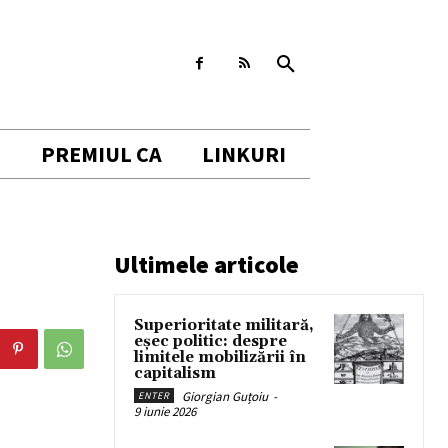
I
PREMIUL CA
LINKURI
Ultimele articole
Superioritate militară,
eșec politic: despre
limitele mobilizării în
capitalism
Giorgian Guțoiu
-
ENTER
9 iunie 2026