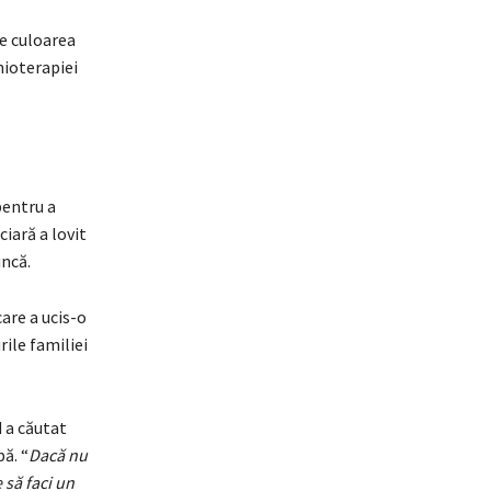
de culoarea
mioterapiei
pentru a
ciară a lovit
uncă.
care a ucis-o
rile familiei
 a căutat
ă. “
Dacă nu
 să faci un