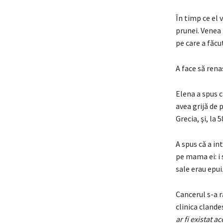
În timp ce el 
prunei. Venea
pe care a făcu
A face să ren
Elena a spus c
avea grijă de p
Grecia, şi, la
A spus că a int
pe mama ei: i 
sale erau epui
Cancerul s-a r
clinica clande
ar fi existat a