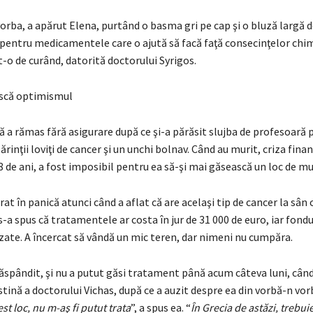
vorba, a apărut Elena, purtând o basma gri pe cap şi o bluză largă 
 pentru medicamentele care o ajută să facă faţă consecinţelor chi
t-o de curând, datorită doctorului Syrigos.
ască optimismul
ă a rămas fără asigurare după ce şi-a părăsit slujba de profesoară 
ărinţii loviţi de cancer şi un unchi bolnav. Când au murit, criza finan
 58 de ani, a fost imposibil pentru ea să-şi mai găsească un loc de m
rat în panică atunci când a aflat că are acelaşi tip de cancer la sân 
s-a spus că tratamentele ar costa în jur de 31 000 de euro, iar fondu
zate. A încercat să vândă un mic teren, dar nimeni nu cumpăra.
ăspândit, şi nu a putut găsi tratament până acum câteva luni, când
stină a doctorului Vichas, după ce a auzit despre ea din vorbă-n vorb
cest loc, nu m-aş fi putut trata
”, a spus ea. “
În Grecia de astăzi, trebuie