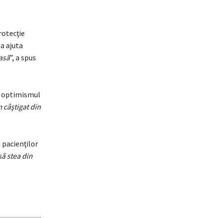
rotecţie
a ajuta
pasă
”, a spus
ci optimismul
 câştigat din
i pacienţilor
ă stea din