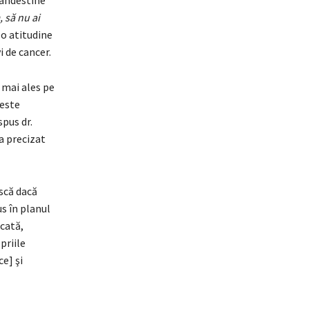
landestine
 să nu ai
 o atitudine
i de cancer.
 mai ales pe
 este
 spus dr.
 a precizat
ască dacă
s în planul
ecată,
priile
e] şi