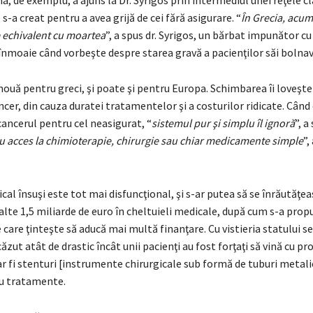
a, de exemplu, a ajuns la Dr. Syrigos prin intermediul unei reţele c
 s-a creat pentru a avea grijă de cei fără asigurare. “
În Grecia, acum,
e echivalent cu moartea
”, a spus dr. Syrigos, un bărbat impunător cu
 înmoaie când vorbeşte despre starea gravă a pacienţilor săi bolnav
nouă pentru greci, şi poate şi pentru Europa. Schimbarea îi loveşte
ncer, din cauza duratei tratamentelor şi a costurilor ridicate. Când
ancerul pentru cel neasigurat, “
sistemul pur şi simplu îl ignoră
”, a
u acces la chimioterapie, chirurgie sau chiar medicamente simple
”,
al însuşi este tot mai disfuncţional, şi s-ar putea să se înrăutăţe
alte 1,5 miliarde de euro în cheltuieli medicale, după cum s-a propu
 care ţinteşte să aducă mai multă finanţare. Cu vistieria statului s
ăzut atât de drastic încât unii pacienţi au fost forţaţi să vină cu pro
r fi stenturi [instrumente chirurgicale sub formă de tuburi metalic
ru tratamente.