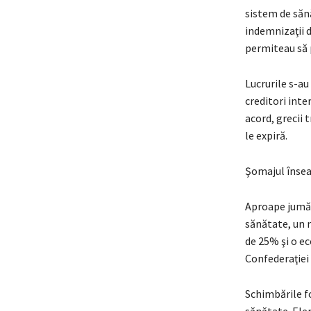
sistem de sănă
indemnizaţii d
permiteau să 
Lucrurile s-au
creditori inte
acord, grecii 
le expiră.
Şomajul înse
Aproape jumăt
sănătate, un n
de 25% şi o ec
Confederaţiei 
Schimbările fo