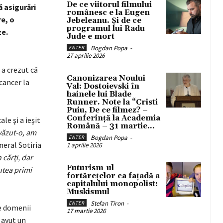
De ce viitorul filmului
ă asigurări
românesc e la Eugen
e, o
Jebeleanu. Și de ce
programul lui Radu
ze.
Jude e mort
Bogdan Popa
-
ENTER
27 aprilie 2026
 a crezut că
Canonizarea Noului
cancer la
Val: Dostoievski în
hainele lui Blade
Runner. Note la “Cristi
Puiu, De ce filmez? –
Conferință la Academia
e şi a ieşit
Română – 31 martie...
ăzut-o, am
Bogdan Popa
-
ENTER
eneral Sotiria
1 aprilie 2026
cărţi, dar
Futurism-ul
utea primi
fortărețelor ca fațadă a
capitalului monopolist:
Muskismul
Stefan Tiron
-
ENTER
ne domenii
17 martie 2026
 avut un