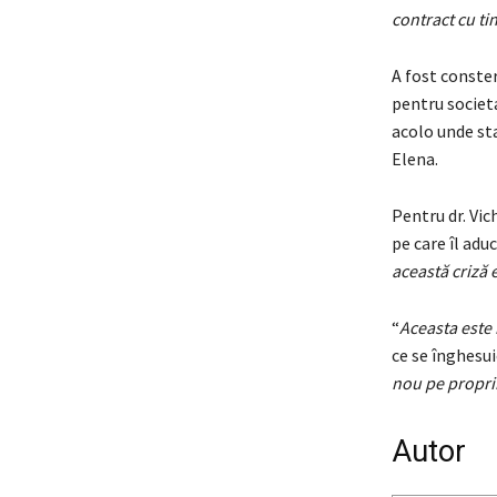
contract cu tin
A fost conster
pentru societa
acolo unde sta
Elena.
Pentru dr. Vic
pe care îl adu
această criză 
“
Aceasta este 
ce se înghesuie 
nou pe proprii
Autor