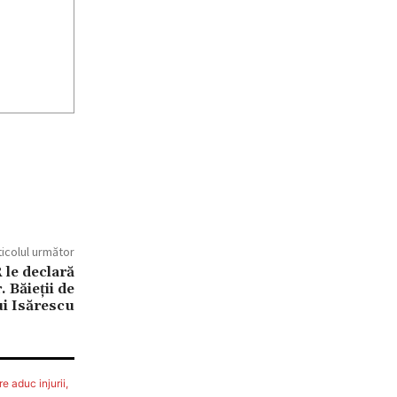
ticolul următor
 le declară
. Băieţii de
ui Isărescu
e aduc injurii,