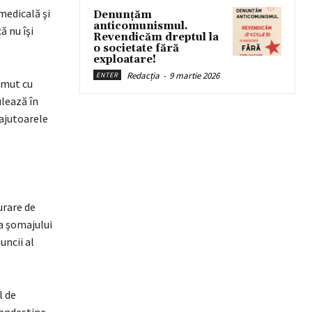
medicală şi
Denunțăm
anticomunismul.
ă nu îşi
Revendicăm dreptul la
o societate fără
exploatare!
Redacția
-
9 martie 2026
ENTER
umut cu
ulează în
 ajutoarele
urare de
 a şomajului
uncii al
l de