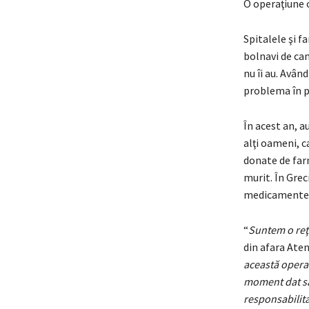
O operaţiune c
Spitalele şi 
bolnavi de can
nu îi au. Avân
problema în p
În acest an, a
alţi oameni, 
donate de farm
murit. În Grec
medicamentele 
“
Suntem o reţ
din afara Aten
această operaţ
moment dat să
responsabilit