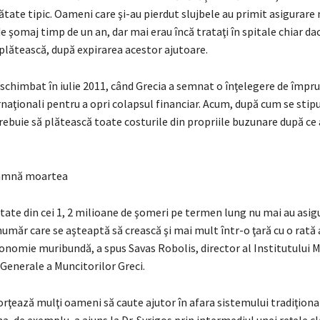
tate tipic. Oameni care şi-au pierdut slujbele au primit asigurare 
e şomaj timp de un an, dar mai erau încă trataţi în spitale chiar dac
plătească, după expirarea acestor ajutoare.
 schimbat în iulie 2011, când Grecia a semnat o înţelegere de împr
rnaţionali pentru a opri colapsul financiar. Acum, după cum se stip
trebuie să plătească toate costurile din propriile buzunare după ce
amnă moartea
ate din cei 1, 2 milioane de şomeri pe termen lung nu mai au asig
umăr care se aşteaptă să crească şi mai mult într-o ţară cu o rată
onomie muribundă, a spus Savas Robolis, director al Institutului M
Generale a Muncitorilor Greci.
rţează mulţi oameni să caute ajutor în afara sistemului tradiţiona