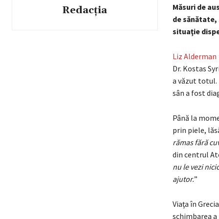
Măsuri de aus
Redacția
de sănătate, 
situaţie disp
Liz Alderman
Dr. Kostas Syr
a văzut totul.
sân a fost dia
Până la momen
prin piele, lă
rămas fără cu
din centrul At
nu le vezi nic
ajutor.
”
Viaţa în Greci
schimbarea a f