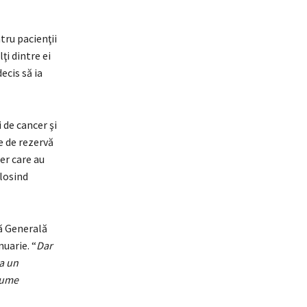
tru pacienţii
ţi dintre ei
ecis să ia
 de cancer şi
e de rezervă
er care au
olosind
nă Generală
uarie. “
Dar
a un
sume