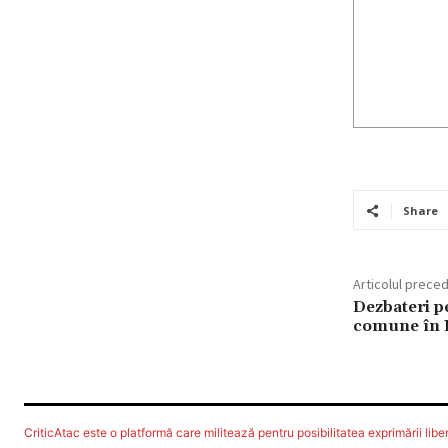
Share
Articolul prece
Dezbateri p
comune în B
CriticAtac este o platformă care militează pentru posibilitatea exprimării libere