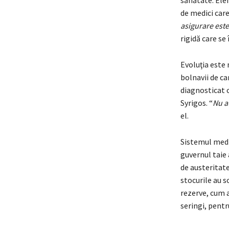
sănătate. Elen
de medici care
asigurare est
rigidă care se
Evoluţia este 
bolnavii de ca
diagnosticat c
Syrigos. “
Nu a
el.
Sistemul medic
guvernul taie 
de austeritate
stocurile au sc
rezerve, cum a
seringi, pent