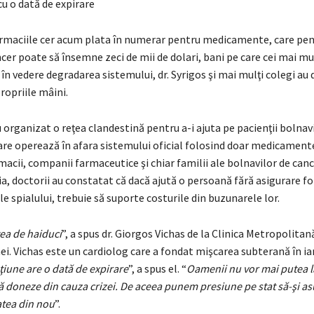
u o dată de expirare
farmaciile cer acum plata în numerar pentru medicamente, care pen
cer poate să însemne zeci de mii de dolari, bani pe care cei mai mul
d în vedere degradarea sistemului, dr. Syrigos şi mai mulţi colegi au d
ropriile mâini.
u organizat o reţea clandestină pentru a-i ajuta pe pacienţii bolnavi
care operează în afara sistemului oficial folosind doar medicament
acii, companii farmaceutice şi chiar familii ale bolnavilor de canc
ia, doctorii au constatat că dacă ajută o persoană fără asigurare f
spialului, trebuie să suporte costurile din buzunarele lor.
ea de haiduci
”, a spus dr. Giorgos Vichas de la Clinica Metropolita
ei. Vichas este un cardiolog care a fondat mişcarea subterană în ian
iune are o dată de expirare
”, a spus el. “
Oamenii nu vor mai putea l
 doneze din cauza crizei. De aceea punem presiune pe stat să-şi a
atea din nou
”.