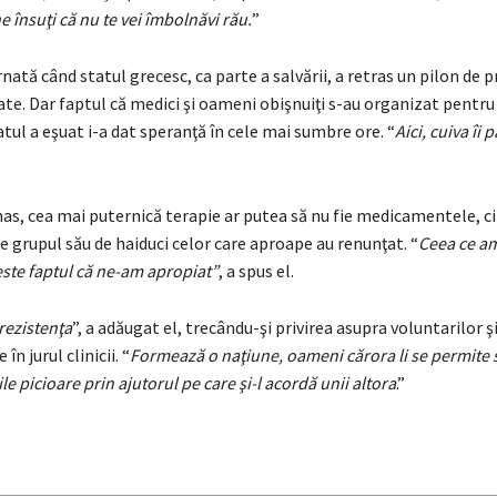
e însuţi că nu te vei îmbolnăvi rău.
”
nată când statul grecesc, ca parte a salvării, a retras un pilon de p
te. Dar faptul că medici şi oameni obişnuiţi s-au organizat pentru 
tul a eşuat i-a dat speranţă în cele mai sumbre ore. “
Aici, cuiva îi 
has, cea mai puternică terapie ar putea să nu fie medicamentele, 
ce grupul său de haiduci celor care aproape au renunţat. “
Ceea ce am
este faptul că ne-am apropiat”
, a spus el.
rezistenţa
”, a adăugat el, trecându-şi privirea asupra voluntarilor ş
în jurul clinicii. “
Formează o naţiune, oameni cărora li se permite s
le picioare prin ajutorul pe care şi-l acordă unii altora
.”