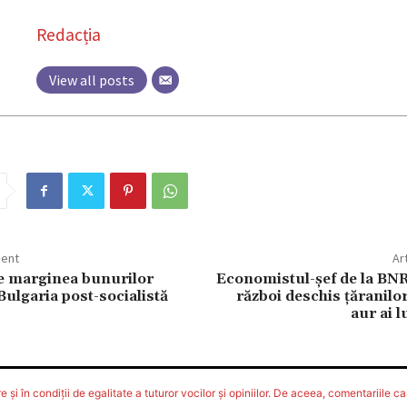
Redacția
View all posts
dent
Ar
e marginea bunurilor
Economistul-şef de la BNR
ulgaria post-socialistă
război deschis ţăranilor
aur ai l
 şi în condiţii de egalitate a tuturor vocilor şi opiniilor. De aceea, comentariile car