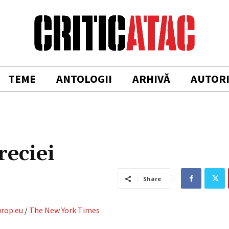
TEME
ANTOLOGII
ARHIVĂ
AUTOR
reciei
Share
urop.eu
/
The New York Times