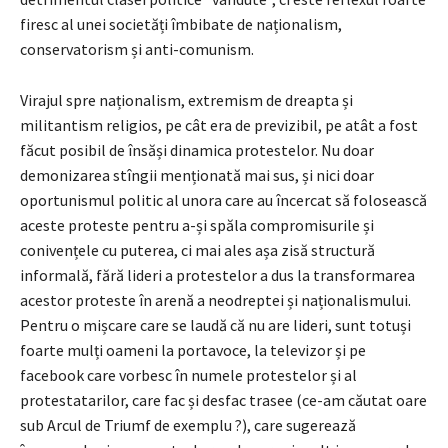
firesc al unei societăți îmbibate de naționalism,
conservatorism și anti-comunism.
Virajul spre naționalism, extremism de dreapta și
militantism religios, pe cât era de previzibil, pe atât a fost
făcut posibil de însăși dinamica protestelor. Nu doar
demonizarea stîngii menționată mai sus, și nici doar
oportunismul politic al unora care au încercat să folosească
aceste proteste pentru a-și spăla compromisurile și
conivențele cu puterea, ci mai ales așa zisă structură
informală, fără lideri a protestelor a dus la transformarea
acestor proteste în arenă a neodreptei și naționalismului.
Pentru o mișcare care se laudă că nu are lideri, sunt totuși
foarte mulți oameni la portavoce, la televizor și pe
facebook care vorbesc în numele protestelor și al
protestatarilor, care fac și desfac trasee (ce-am căutat oare
sub Arcul de Triumf de exemplu ?), care sugerează