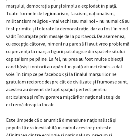
marșului, democrația pur și simplu a explodat în piață.
Toate formele de legionarism, fascism, naționalism,
militantism religios –mai vechi sau mai noi – nu numai că au
fost primite și tolerate la demonstrație, dar au fost în mod
vădit încurajate prin mesaje de la portavoci. De asemenea,
cu excepția câtorva, nimeni nu pare să fi avut vreo problemă
cu prezența la marș a figurii patologice din spatele sitului
capitalism pe pâine. La fel, nu prea au fost multe obiecții
când băsiști notorii au apărut în piață atunci când s-a dat
voie. În timp ce pe facebook și la finalul marșurilor ne
gratulam reciproc despre cât de civilizate și frumoase sunt,
acestea au devenit de fapt spațiul perfect pentru
articularea și reînvigorarea mișcărilor naționaliste și de
extremă dreapta locale.
Este limpede că o anumită dimensiune naționalistă și
populistă era inevitabilă în cadrul acestor proteste.
Afinitatea dintre ecologie și naționalism, precum și