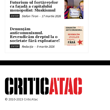
Futurism-ul fortărețelor
ca fațadă a capitalului
monopolist: Muskismul
Stefan Tiron
-
17 martie 2026
ENTER
Denunțăm
anticomunismul.
Revendicăm dreptul la o
societate fără exploatare!
Redacția
-
9 martie 2026
ENTER
© 2010-2023 CriticAtac