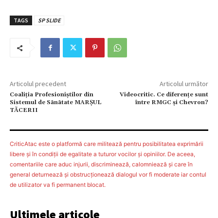
TAGS
SP SLIDE
Articolul precedent
Articolul următor
Coaliția Profesioniștilor din
Videocritic. Ce diferenţe sunt
Sistemul de Sãnãtate MARȘUL
între RMGC şi Chevron?
TÃCERII
CriticAtac este o platformă care militează pentru posibilitatea exprimării
libere şi în condiţii de egalitate a tuturor vocilor şi opiniilor. De aceea,
comentariile care aduc injurii, discriminează, calomniează şi care în
general deturnează şi obstrucţionează dialogul vor fi moderate iar contul
de utilizator va fi permanent blocat.
Ultimele articole