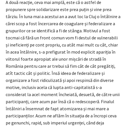
A două reacție, ceva mai amplă, este că o astfel de
propunere spre solidarizare este prea puțin și vine prea
târziu. În luna mai a acestui an a avut loc la Cluj o întâlnire a
cărei scop a fost încercarea de coagulare și federalizare a
grupurilor ce se identifică a fi de stânga. Motivul a fost
tocmai că fără un front comun vom fi destul de vulnerabili
și ineficienți pe cont propriu, cu atât mai mult cu cât, chiar
în acea întâlnire, s-a prefigurat în mod explicit apariția în
viitorul foarte apropiat ale unor mișcări de stradă în
România pentru care ar trebui să fim cât de cât pregătiți,
atît tactic cât și politic. Însă ideea de federalizare și
organizare a fost ridiculizată și apoi respinsă din diverse
motive, inclusiv acela că lupta anti-capitalistă s-a
considerat la acel moment încheiată, desuetă, de către unii
participanți, care acum par însă că o redescoperă. Finalul
întâlniri a însemnat de fapt atomizarea și mai mare a
participanților. Acum ne aflăm în situația de a încropi ceva
pe genunchi, rapid, sub imperiul urgenței, când deja