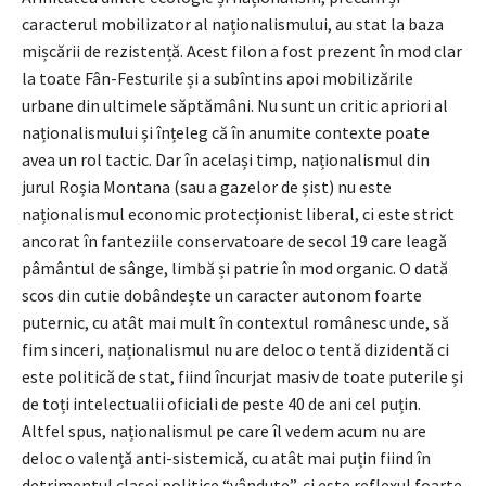
caracterul mobilizator al naționalismului, au stat la baza
mișcării de rezistență. Acest filon a fost prezent în mod clar
la toate Fân-Festurile și a subîntins apoi mobilizările
urbane din ultimele săptămâni. Nu sunt un critic apriori al
naționalismului și înțeleg că în anumite contexte poate
avea un rol tactic. Dar în același timp, naționalismul din
jurul Roșia Montana (sau a gazelor de șist) nu este
naționalismul economic protecționist liberal, ci este strict
ancorat în fanteziile conservatoare de secol 19 care leagă
pâmântul de sânge, limbă și patrie în mod organic. O dată
scos din cutie dobândește un caracter autonom foarte
puternic, cu atât mai mult în contextul românesc unde, să
fim sinceri, naționalismul nu are deloc o tentă dizidentă ci
este politică de stat, fiind încurjat masiv de toate puterile și
de toți intelectualii oficiali de peste 40 de ani cel puțin.
Altfel spus, naționalismul pe care îl vedem acum nu are
deloc o valență anti-sistemică, cu atât mai puțin fiind în
detrimentul clasei politice “vândute”, ci este reflexul foarte