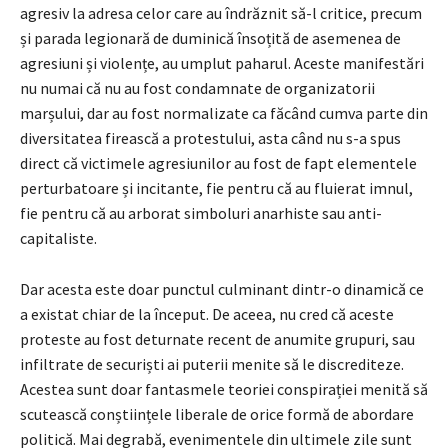
agresiv la adresa celor care au îndrăznit să-l critice, precum
și parada legionară de duminică însoțită de asemenea de
agresiuni și violențe, au umplut paharul. Aceste manifestări
nu numai că nu au fost condamnate de organizatorii
marșului, dar au fost normalizate ca făcând cumva parte din
diversitatea firească a protestului, asta când nu s-a spus
direct că victimele agresiunilor au fost de fapt elementele
perturbatoare și incitante, fie pentru că au fluierat imnul,
fie pentru că au arborat simboluri anarhiste sau anti-
capitaliste.
Dar acesta este doar punctul culminant dintr-o dinamică ce
a existat chiar de la început. De aceea, nu cred că aceste
proteste au fost deturnate recent de anumite grupuri, sau
infiltrate de securiști ai puterii menite să le discrediteze.
Acestea sunt doar fantasmele teoriei conspirației menită să
scutească conștiințele liberale de orice formă de abordare
politică. Mai degrabă, evenimentele din ultimele zile sunt