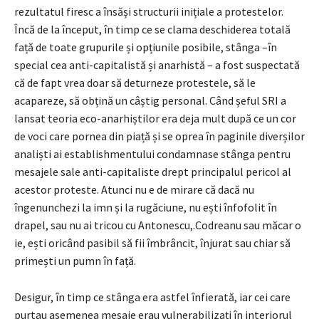
rezultatul firesc a însăși structurii inițiale a protestelor.
Încă de la început, în timp ce se clama deschiderea totală
față de toate grupurile și opțiunile posibile, stânga –în
special cea anti-capitalistă și anarhistă – a fost suspectată
că de fapt vrea doar să deturneze protestele, să le
acapareze, să obțină un câștig personal. Când șeful SRI a
lansat teoria eco-anarhiștilor era deja mult după ce un cor
de voci care pornea din piață și se oprea în paginile diverșilor
analiști ai establishmentului condamnase stânga pentru
mesajele sale anti-capitaliste drept principalul pericol al
acestor proteste. Atunci nu e de mirare că dacă nu
îngenunchezi la imn și la rugăciune, nu ești înfofolit în
drapel, sau nu ai tricou cu Antonescu,.Codreanu sau măcar o
ie, ești oricând pasibil să fii îmbrâncit, înjurat sau chiar să
primești un pumn în față.
Desigur, în timp ce stânga era astfel înfierată, iar cei care
purtau asemenea mesaje erau vulnerabilizați în interiorul