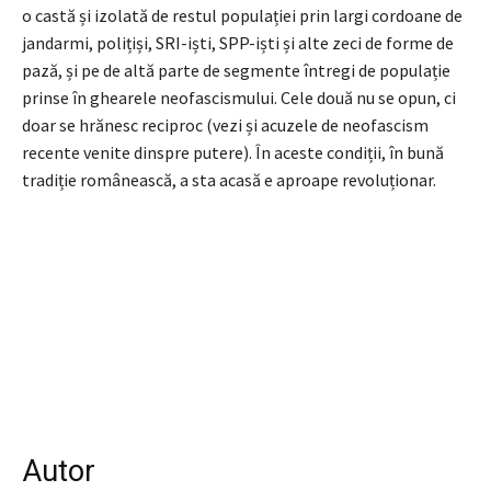
o castă și izolată de restul populației prin largi cordoane de
jandarmi, polițiși, SRI-iști, SPP-iști și alte zeci de forme de
pază, și pe de altă parte de segmente întregi de populație
prinse în ghearele neofascismului. Cele două nu se opun, ci
doar se hrănesc reciproc (vezi și acuzele de neofascism
recente venite dinspre putere). În aceste condiții, în bună
tradiție românească, a sta acasă e aproape revoluționar.
Autor