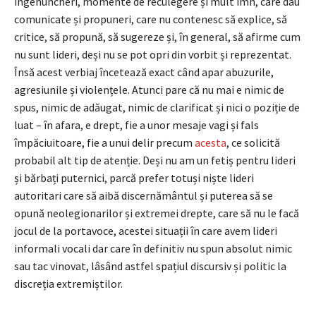
îngenuncheri, momente de reculegere și mult imn, care dau
comunicate și propuneri, care nu contenesc să explice, să
critice, să propună, să sugereze și, în general, să afirme cum
nu sunt lideri, deși nu se pot opri din vorbit și reprezentat.
Însă acest verbiaj încetează exact când apar abuzurile,
agresiunile și violențele. Atunci pare că nu mai e nimic de
spus, nimic de adăugat, nimic de clarificat și nici o poziție de
luat – în afara, e drept, fie a unor mesaje vagi și fals
împăciuitoare, fie a unui delir precum
acesta
, ce solicită
probabil alt tip de atenție. Deși nu am un fetiș pentru lideri
și bărbați puternici, parcă prefer totuși niște lideri
autoritari care să aibă discernământul și puterea să se
opună neolegionarilor și extremei drepte, care să nu le facă
jocul de la portavoce, acestei situații în care avem lideri
informali vocali dar care în definitiv nu spun absolut nimic
sau tac vinovat, lâsând astfel spațiul discursiv și politic la
discreția extremiștilor.