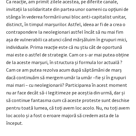
Ca reacție, am primit zilele acestea, pe diferite canale,
invitații la solidaritate din partea unor oameni cu opțiuni de
stânga în vederea formării unui bloc anti-capitalist unitar,
distinct, în timpul marșurilor. Astfel, ideea ar fi de a crea o
contrapondere la neolegionari astfel încât să nu mai fim
așa de vulnerabili ca atunci când mărșăluim în grupuri mici,
individuale. Prima reacție este că nu știu cât de oportună
mai este o astfel de strategie. Cam ce s-ar mai putea obține
de la aceste marșuri, în structura și formula lor actuală ?
Cam ce am putea rezolva acum după săptămâni de marș
dacă continuăm să mergem umăr la umăr –fie și în grupuri
mai mari – cu neolegionarii? Participarea în acest moment
nu ar face decât să-i legitimeze pe aceștia din urmă, dar și
să continue fantasma cum că aceste proteste sunt deschise
pentru toată lumea, că toți avem loc acolo. Nu, nu toți avem
loc acolo și a fost o eroare majoră să credem asta de la
început.