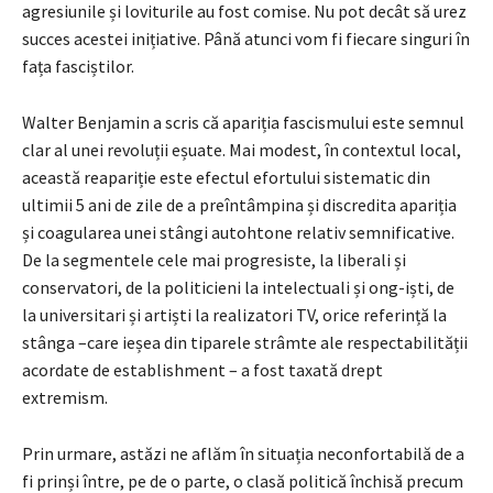
agresiunile și loviturile au fost comise. Nu pot decât să urez
succes acestei inițiative. Până atunci vom fi fiecare singuri în
fața fasciștilor.
Walter Benjamin a scris că apariția fascismului este semnul
clar al unei revoluții eșuate. Mai modest, în contextul local,
această reapariție este efectul efortului sistematic din
ultimii 5 ani de zile de a preîntâmpina și discredita apariția
și coagularea unei stângi autohtone relativ semnificative.
De la segmentele cele mai progresiste, la liberali și
conservatori, de la politicieni la intelectuali și ong-iști, de
la universitari și artiști la realizatori TV, orice referință la
stânga –care ieșea din tiparele strâmte ale respectabilității
acordate de establishment – a fost taxată drept
extremism.
Prin urmare, astăzi ne aflăm în situația neconfortabilă de a
fi prinși între, pe de o parte, o clasă politică închisă precum