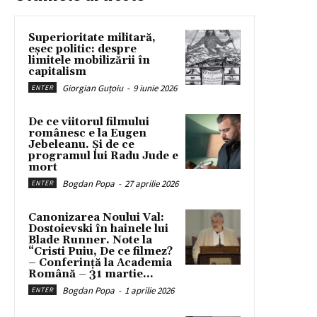
Superioritate militară,
eșec politic: despre
limitele mobilizării în
capitalism
Giorgian Guțoiu
-
9 iunie 2026
ENTER
De ce viitorul filmului
românesc e la Eugen
Jebeleanu. Și de ce
programul lui Radu Jude e
mort
Bogdan Popa
-
27 aprilie 2026
ENTER
Canonizarea Noului Val:
Dostoievski în hainele lui
Blade Runner. Note la
“Cristi Puiu, De ce filmez?
– Conferință la Academia
Română – 31 martie...
Bogdan Popa
-
1 aprilie 2026
ENTER