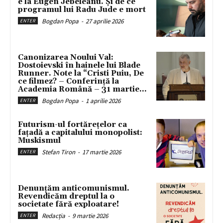
e la Eugen Jebeleanu. Și de ce
programul lui Radu Jude e mort
Bogdan Popa
-
27 aprilie 2026
ENTER
Canonizarea Noului Val:
Dostoievski în hainele lui Blade
Runner. Note la “Cristi Puiu, De
ce filmez? – Conferință la
Academia Română – 31 martie...
Bogdan Popa
-
1 aprilie 2026
ENTER
Futurism-ul fortărețelor ca
fațadă a capitalului monopolist:
Muskismul
Stefan Tiron
-
17 martie 2026
ENTER
Denunțăm anticomunismul.
Revendicăm dreptul la o
societate fără exploatare!
Redacția
-
9 martie 2026
ENTER