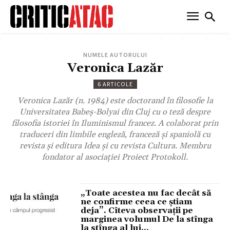
NUMELE AUTORULUI
Veronica Lazăr
6 ARTICOLE
Veronica Lazăr (n. 1984) este doctorand în filosofie la
Universitatea Babeş-Bolyai din Cluj cu o teză despre
filosofia istoriei în Iluminismul francez. A colaborat prin
traduceri din limbile engleză, franceză şi spaniolă cu
revista şi editura Idea şi cu revista Cultura. Membru
fondator al asociaţiei Proiect Protokoll.
„Toate acestea nu fac decât să
ne confirme ceea ce știam
deja”. Cîteva observații pe
marginea volumul De la stînga
la stînga al lui...