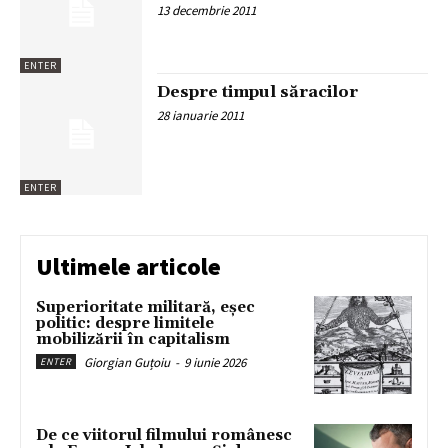
13 decembrie 2011
ENTER
Despre timpul săracilor
28 ianuarie 2011
ENTER
Ultimele articole
Superioritate militară, eșec
politic: despre limitele
mobilizării în capitalism
Giorgian Guțoiu
-
9 iunie 2026
ENTER
De ce viitorul filmului românesc