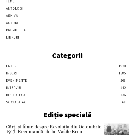
TEME
ANTOLOGII
ARHIVĂ
AUTORI
PREMIUL CA
LINKURI
Categorii
ENTER
1920
INSERT
1385
EVENIMENTE
268
INTERVIU
142
BIBLIOTECA
136
SOCIALATAC
68
Ediție specială
Cărţi şi filme despre Revoluţia din Octombrie
1917. Recomandările lui Vasile Ernu