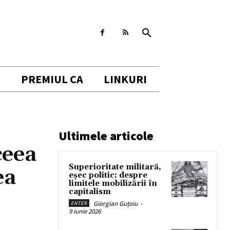
I
PREMIUL CA
LINKURI
Ultimele articole
ceea
Superioritate militară,
ea
eșec politic: despre
limitele mobilizării în
capitalism
Giorgian Guțoiu
-
ENTER
9 iunie 2026