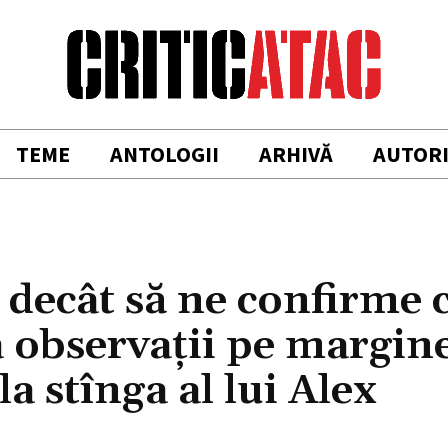
TEME
ANTOLOGII
ARHIVĂ
AUTOR
 decât să ne confirme 
a observații pe margin
a stînga al lui Alex