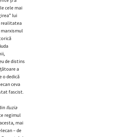
ente și a
le cele mai
irea” lui
 realitatea
), marxismul
torică
iuda
ii,
eu de distins
țătoare a
e o dedică
lecan ceva
tat fascist.
din
Iluzia
ice regimul
 acesta, mai
telecan – de