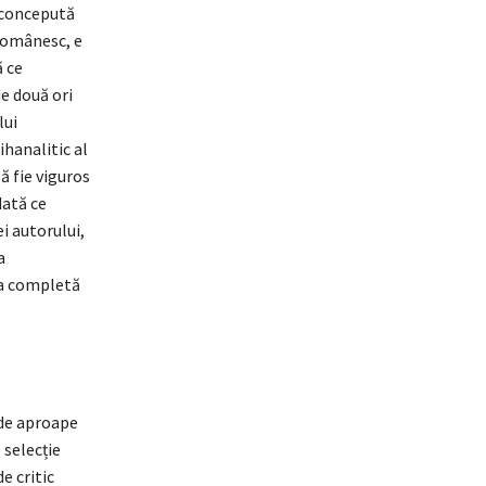
, concepută
românesc, e
ă ce
e două ori
lui
ihanalitic al
ă fie viguros
dată ce
ei autorului,
a
rea completă
 de aproape
 selecție
e critic