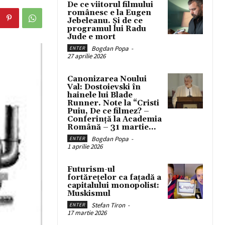
De ce viitorul filmului
românesc e la Eugen
Jebeleanu. Și de ce
programul lui Radu
Jude e mort
Bogdan Popa
-
ENTER
27 aprilie 2026
Canonizarea Noului
Val: Dostoievski în
hainele lui Blade
Runner. Note la “Cristi
Puiu, De ce filmez? –
Conferință la Academia
Română – 31 martie...
Bogdan Popa
-
ENTER
1 aprilie 2026
Futurism-ul
fortărețelor ca fațadă a
capitalului monopolist:
Muskismul
Stefan Tiron
-
ENTER
17 martie 2026