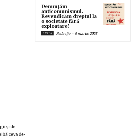
Denunțăm
anticomunismul.
Revendicăm dreptul la
o societate fără
exploatare!
Redacția
-
9 martie 2026
ENTER
ii și de
aibă ceva de-