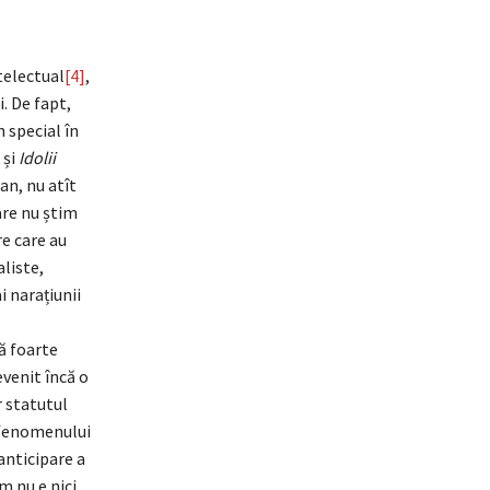
telectual
[4]
,
. De fapt,
 special în
 și
Idolii
n, nu atît
are nu știm
re care au
aliste,
i narațiunii
ă foarte
evenit încă o
r statutul
 fenomenului
anticipare a
m nu e nici