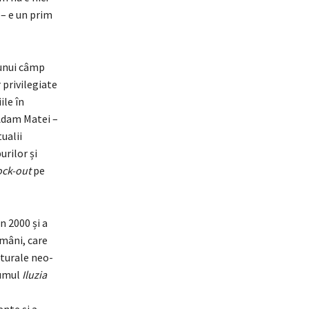
 – e un prim
 unui câmp
r privilegiate
ile în
 Adam Matei –
ualii
urilor și
ck-out
pe
n 2000 și a
omâni, care
lturale neo-
lumul
Iluzia