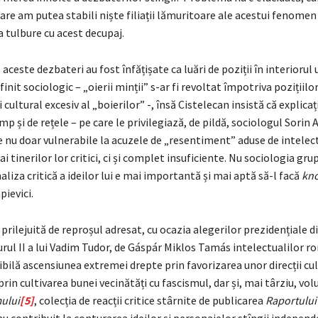
re am putea stabili niște filiații lămuritoare ale acestui fenomen
 tulbure cu acest decupaj.
 aceste dezbateri au fost înfățișate ca luări de poziții în interiorul
init sociologic – „oierii minții” s-ar fi revoltat împotriva pozițiilo
i cultural excesiv al „boierilor” -, însă Cistelecan insistă că explicați
p și de rețele – pe care le privilegiază, de pildă, sociologul Sorin
e nu doar vulnerabile la acuzele de „resentiment” aduse de intelect
i tinerilor lor critici, ci și complet insuficiente. Nu sociologia grup
naliza critică a ideilor lui e mai importantă și mai aptă să-l facă
kno
pievici.
prilejuită de reproșul adresat, cu ocazia alegerilor prezidențiale di
urul II a lui Vadim Tudor, de Gáspár Miklos Tamás intelectualilor r
sibilă ascensiunea extremei drepte prin favorizarea unor direcții cu
 prin cultivarea bunei vecinătăți cu fascismul, dar și, mai târziu, vo
ului
[5]
, colecția de reacții critice stârnite de publicarea
Raportului