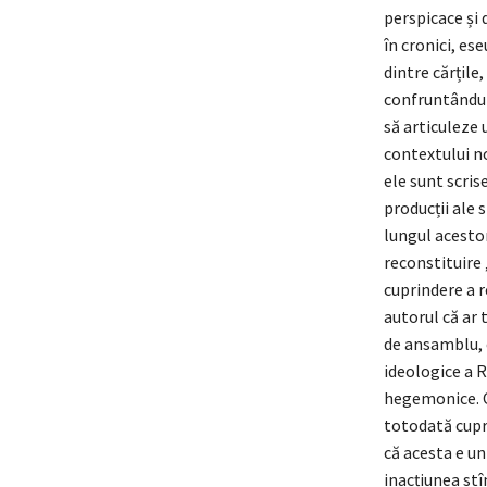
perspicace și 
în cronici, ese
dintre cărțile
confruntându-l
să articuleze 
contextului no
ele sunt scrise
producții ale s
lungul acestor
reconstituire 
cuprindere a r
autorul că ar 
de ansamblu, e
ideologice a 
hegemonice. O
totodată cupr
că acesta e un
inacțiunea stî