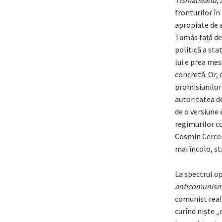
Tismăneanu
,
fronturilor în
apropiate de a
Tamás față de 
politică a sta
lui e prea mes
concretă. Or,
promisiunilor 
autoritatea de 
de o versiune
regimurilor co
Cosmin Cercel
mai încolo, st
La spectrul o
anticomunism
comunist real 
curînd niște „d