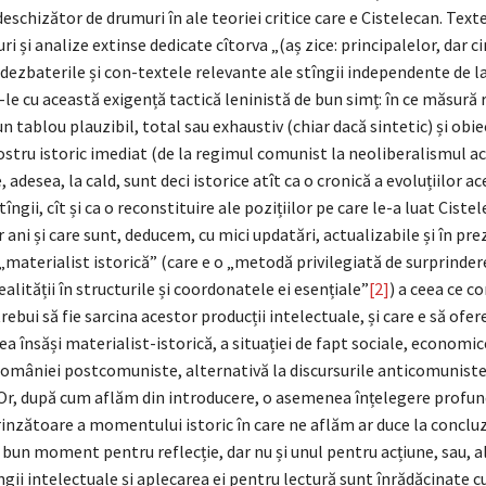
deschizător de drumuri în ale teoriei critice care e Cistelecan. Tex
uri și analize extinse dedicate cîtorva „(aș zice: principalelor, dar ci
, dezbaterile și con-textele relevante ale stîngii independente de la
e cu această exigență tactică leninistă de bun simț: în ce măsură 
un tablou plauzibil, total sau exhaustiv (chiar dacă sintetic) și obie
stru istoric imediat (de la regimul comunist la neoliberalismul ac
, adesea, la cald, sunt deci istorice atît ca o cronică a evoluțiilor a
tîngii, cît și ca o reconstituire ale pozițiilor pe care le-a luat Ciste
 ani și care sunt, deducem, cu mici updatări, actualizabile și în pre
„materialist istorică” (care e o „metodă privilegiată de surprindere
ealității în structurile și coordonatele ei esențiale”
[2]
) a ceea ce c
trebui să fie sarcina acestor producții intelectuale, și care e să ofer
a însăși materialist-istorică, a situației de fapt sociale, economice
României postcomuniste, alternativă la discursurile anticomunist
r, după cum aflăm din introducere, o asemenea înțelegere profun
inzătoare a momentului istoric în care ne aflăm ar duce la concluz
 bun moment pentru reflecție, dar nu și unul pentru acțiune, sau, al
ngii intelectuale și aplecarea ei pentru lectură sunt înrădăcinate c