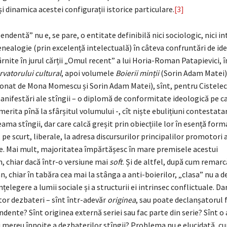
 și dinamica acestei configurații istorice particulare.
[3]
ndentă” nu e, se pare, o entitate definibilă nici sociologic, nici in
enealogie (prin excelență intelectuală) în câteva confruntări de idei
rnite în jurul cărții „Omul recent” a lui Horia-Roman Patapievici, în
vatorului cultural
, apoi volumele
Boierii minții
(Sorin Adam Matei)
nat de Mona Momescu și Sorin Adam Matei), sînt, pentru Cisteleca
anifestări ale stîngii – o diplomă de conformitate ideologică pe c
 merita pînă la sfârșitul volumului -, cît niște ebulițiuni contestata
eama stîngii, dar care calcă greșit prin obiecțiile lor în esență form
pe scurt, liberale, la adresa discursurilor principalilor promotori a
. Mai mult, majoritatea împărtășesc în mare premisele acestui
 chiar dacă într-o versiune mai
soft
. Și de altfel, după cum remarc
n, chiar în tabăra cea mai la stânga a anti-boierilor, „clasa” nu a d
nțelegere a lumii sociale și a structurii ei intrinsec conflictuale. Da
tor dezbateri – sînt într-adevăr
originea
, sau poate declanșatorul
ndente? Sînt originea externă seriei sau fac parte din serie? Sînt o 
 mereu înnoite a dezbaterilor stîngii? Problema nu e elucidată, cu