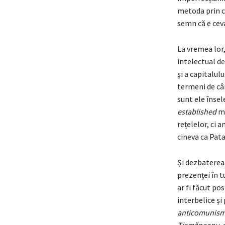
metoda prin ca
semn că e ceva
La vremea lor,
intelectual def
și a capitalulu
termeni de câm
sunt ele însel
established
ma
rețelelor, ci a
cineva ca Pata
Și dezbaterea 
prezenței în t
ar fi făcut po
interbelice și
anticomunism