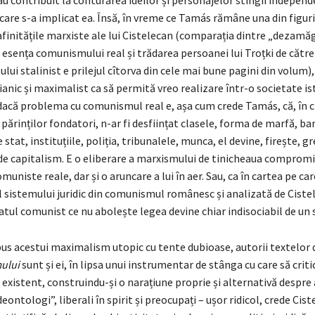
 au contribuit la conturarea ideilor și personajelor stîngii independ
 care s-a implicat ea. Însă, în vreme ce Tamás rămâne una din figuri
finitățile marxiste ale lui Cistelecan (comparația dintre „dezamăg
esența comunismului real și trădarea persoanei lui Troțki de către
tului stalinist e prilejul cîtorva din cele mai bune pagini din volum
ianic și maximalist ca să permită vreo realizare într-o societate is
 dacă problema cu comunismul real e, așa cum crede Tamás, că, în c
părinților fondatori, n-ar fi desființat clasele, forma de marfă, ban
stat, instituțiile, poliția, tribunalele, munca, el devine, firește, gr
 de capitalism. E o eliberare a marxismului de tinicheaua compromi
muniste reale, dar și o aruncare a lui în aer. Sau, ca în cartea pe car
 sistemului juridic din comunismul românesc și analizată de Ciste
atul comunist ce nu abolește legea devine chiar indisociabil de un s
pus acestui maximalism utopic cu tente dubioase, autorii textelor 
ului
sunt și ei, în lipsa unui instrumentar de stânga cu care să crit
existent, construindu-și o narațiune proprie și alternativă despre
eontologi”, liberali în spirit și preocupați – ușor ridicol, crede Cis