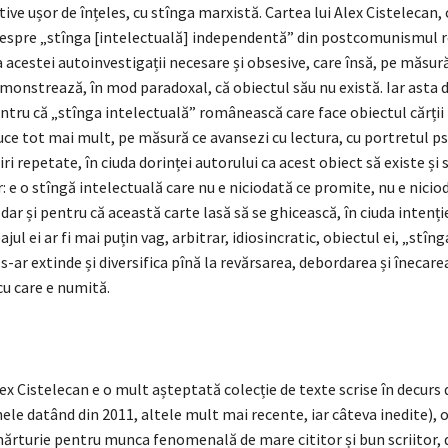
tive ușor de înțeles, cu stînga marxistă. Cartea lui Alex Cistelecan
despre „stînga [intelectuală] independentă” din postcomunismul 
 acestei autoinvestigații necesare și obsesive, care însă, pe măsur
onstrează, în mod paradoxal, că obiectul său nu există. Iar asta d
ntru că „stînga intelectuală” românească care face obiectul cărții 
ce tot mai mult, pe măsură ce avansezi cu lectura, cu portretul ps
i repetate, în ciuda dorinței autorului ca acest obiect să existe și s
r: e o stîngă intelectuală care nu e niciodată ce promite, nu e nicio
 dar și pentru că această carte lasă să se ghicească, în ciuda intenți
jul ei ar fi mai puțin vag, arbitrar, idiosincratic, obiectul ei, „stîng
 s-ar extinde și diversifica pînă la revărsarea, debordarea și îneca
cu care e numită.
ex Cistelecan e o mult așteptată colecție de texte scrise în decurs
ele datând din 2011, altele mult mai recente, iar câteva inedite), o
ărturie pentru munca fenomenală de mare cititor și bun scriitor, d