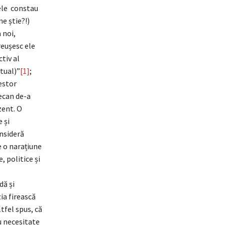
tele constau
ne știe?!)
 noi,
reușesc ele
ctiv al
tual)”
[1]
;
cestor
lecan de-a
zent. O
 și
onsideră
e o narațiune
, politice și
e
dă și
ia firească
tfel spus, că
u necesitate