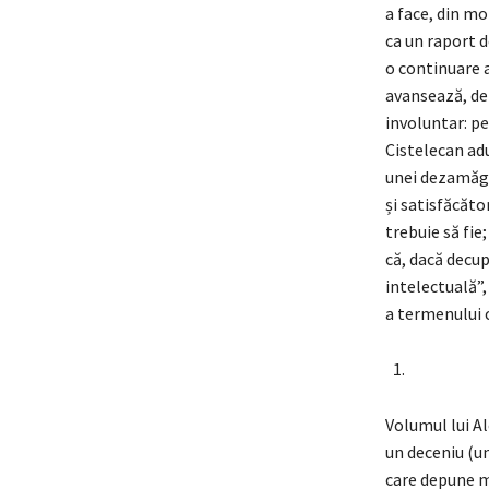
a face, din mo
ca un raport 
o continuare a
avansează, dem
involuntar: pe
Cistelecan adu
unei dezamăgir
și satisfăcăto
trebuie să fie;
că, dacă decupa
intelectuală”,
a termenului 
Volumul lui Al
un deceniu (un
care depune m