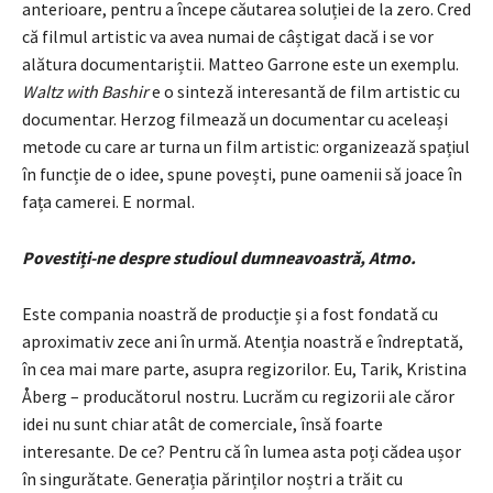
anterioare, pentru a începe căutarea soluției de la zero. Cred
că filmul artistic va avea numai de câștigat dacă i se vor
alătura documentariștii. Matteo Garrone este un exemplu.
Waltz with Bashir
e o sinteză interesantă de film artistic cu
documentar. Herzog filmează un documentar cu aceleași
metode cu care ar turna un film artistic: organizează spațiul
în funcție de o idee, spune povești, pune oamenii să joace în
fața camerei. E normal.
Povestiți-ne despre studioul dumneavoastră, Atmo.
Este compania noastră de producție și a fost fondată cu
aproximativ zece ani în urmă. Atenția noastră e îndreptată,
în cea mai mare parte, asupra regizorilor. Eu, Tarik, Kristina
Åberg – producătorul nostru. Lucrăm cu regizorii ale căror
idei nu sunt chiar atât de comerciale, însă foarte
interesante. De ce? Pentru că în lumea asta poți cădea ușor
în singurătate. Generația părinților noștri a trăit cu