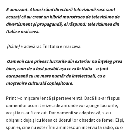
E amuzant. Atunci când directorii televiziunii ruse sunt
acuzați că au creat un hibrid monstruos de televiziune de
divertisment și propagandă, ei răspund: televiziunea din
Italia e mai ceva.
(Râde)
E adevărat. În Italia e mai ceva.
Oamenii care privesc lucrurile din exterior nu înțeleg prea
bine, cum de a fost posibil așa ceva în Italia – o țară
europeană cu un mare număr de intelectuali, cu o
moștenire culturală copleșitoare.
Printr-o mișcare lentă și perseverentă. Dacă li s-ar fi spus
oamenilor acum treizeci de ani unde vor ajunge lucrurile,
aceștia n-ar fi crezut. Dar oamenii se adaptează, s-au
obișnuit deja și cu ideea că liderul lor obsedat de femei. Ei și,
spun ei, cine nu este? Îmi amintesc un interviu la radio, cu o