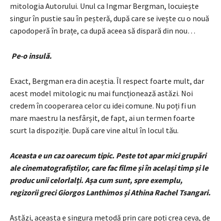
mitologia Autorului. Unul ca Ingmar Bergman, locuiește
singur în pustie sau în peșteră, după care se ivește cu o nouă
capodoperă în brațe, ca după aceea să dispară din nou…
Pe-o insulă.
Exact, Bergman era din aceștia. Îl respect foarte mult, dar
acest model mitologic nu mai funcționează astăzi. Noi
credem în cooperarea celor cu idei comune. Nu poți fi un
mare maestru la nesfârșit, de fapt, ai un termen foarte
scurt la dispoziție. După care vine altul în locul tău.
Aceasta e un caz oarecum tipic. Peste tot apar mici grupări
ale cinematografiștilor, care fac filme și în același timp și le
produc unii celorlalţi. Așa cum sunt, spre exemplu,
regizorii greci Giorgos Lanthimos și Athina Rachel Tsangari.
Astăzi, aceasta e singura metodă prin care poți crea ceva, de