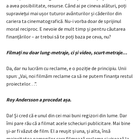
a avea posibilitate, resurse. Când ai pe cineva alături, poți
supraviețui mai ușor tuturor avânturilor și căderilor din
cariera ta cinematografică. Nu-i vorba doar de sprijinul
moral reciproc. E nevoie de mult timp și pentru căutarea
finanțărilor – ar trebui să te poți baza pe ceva, nu?
Filmați nu doar lung-metraje, ci și video, scurt-metraje…
Da, dar nu lucrăm cu reclame, e o poziție de principiu. Unii
spun: „Vai, noi filmăm reclame ca să ne putem finanța restul
proiectelor…”.
Roy Andersson a procedat așa.
Da! Și cred că e unul din cei mai buni regizori din lume. Dar
îmi pare rău că a filmat acele scheciuri publicitare. Mai bine
și-ar fi văzut de film. El a reușit și una, și alta, însă
majoritatea oamenilor care filmează reclame și visează la