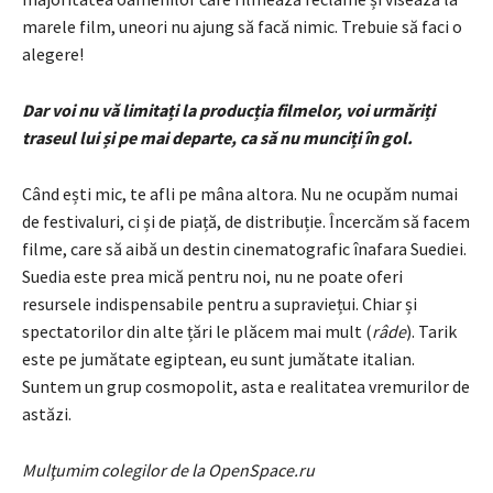
marele film, uneori nu ajung să facă nimic. Trebuie să faci o
alegere!
Dar voi nu vă limitați la producția filmelor, voi urmăriți
traseul lui și pe mai departe, ca să nu munciți în gol.
Când ești mic, te afli pe mâna altora. Nu ne ocupăm numai
de festivaluri, ci și de piață, de distribuție. Încercăm să facem
filme, care să aibă un destin cinematografic înafara Suediei.
Suedia este prea mică pentru noi, nu ne poate oferi
resursele indispensabile pentru a supraviețui. Chiar și
spectatorilor din alte țări le plăcem mai mult (
râde
). Tarik
este pe jumătate egiptean, eu sunt jumătate italian.
Suntem un grup cosmopolit, asta e realitatea vremurilor de
astăzi.
Mulţumim colegilor de la OpenSpace.ru