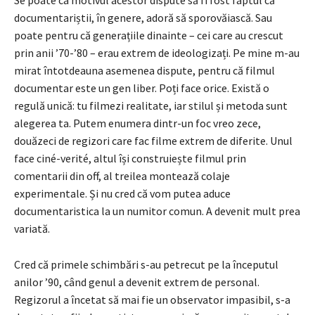
documentariștii, în genere, adoră să sporovăiască. Sau
poate pentru că generațiile dinainte – cei care au crescut
prin anii ’70-’80 – erau extrem de ideologizați. Pe mine m-au
mirat întotdeauna asemenea dispute, pentru că filmul
documentar este un gen liber. Poți face orice. Există o
regulă unică: tu filmezi realitate, iar stilul și metoda sunt
alegerea ta. Putem enumera dintr-un foc vreo zece,
douăzeci de regizori care fac filme extrem de diferite. Unul
face ciné-verité, altul își construiește filmul prin
comentarii din off, al treilea montează colaje
experimentale. Și nu cred că vom putea aduce
documentaristica la un numitor comun. A devenit mult prea
variată.
Cred că primele schimbări s-au petrecut pe la începutul
anilor ’90, când genul a devenit extrem de personal.
Regizorul a încetat să mai fie un observator impasibil, s-a