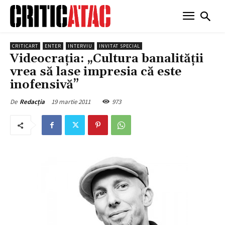
CRITICART
ENTER
INTERVIU
INVITAT SPECIAL
Videocraţia: „Cultura banalității
vrea să lase impresia că este
inofensivă”
19 martie 2011
973
De
Redacția