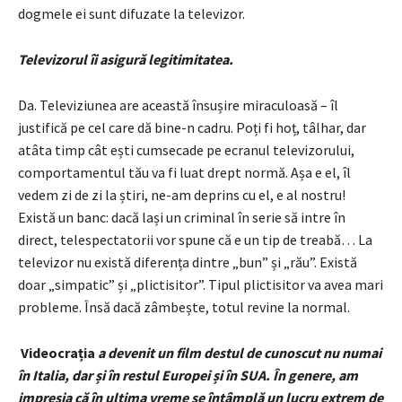
dogmele ei sunt difuzate la televizor.
Televizorul îi asigură legitimitatea.
Da. Televiziunea are această însușire miraculoasă – îl
justifică pe cel care dă bine-n cadru. Poți fi hoț, tâlhar, dar
atâta timp cât ești cumsecade pe ecranul televizorului,
comportamentul tău va fi luat drept normă. Așa e el, îl
vedem zi de zi la știri, ne-am deprins cu el, e al nostru!
Există un banc: dacă lași un criminal în serie să intre în
direct, telespectatorii vor spune că e un tip de treabă… La
televizor nu există diferența dintre „bun” și „rău”. Există
doar „simpatic” și „plictisitor”. Tipul plictisitor va avea mari
probleme. Însă dacă zâmbește, totul revine la normal.
Videocrația
a devenit un film destul de cunoscut nu numai
în Italia, dar și în restul Europei și în SUA. În genere, am
impresia că în ultima vreme se întâmplă un lucru extrem de