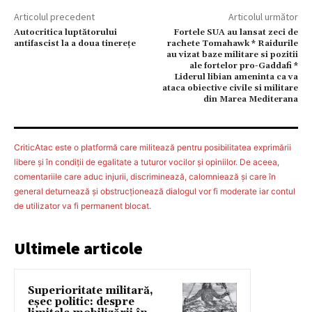
Articolul precedent
Articolul următor
Autocritica luptătorului
Fortele SUA au lansat zeci de
antifascist la a doua tinereţe
rachete Tomahawk * Raidurile
au vizat baze militare si pozitii
ale fortelor pro-Gaddafi *
Liderul libian ameninta ca va
ataca obiective civile si militare
din Marea Mediterana
CriticAtac este o platformă care militează pentru posibilitatea exprimării
libere şi în condiţii de egalitate a tuturor vocilor şi opiniilor. De aceea,
comentariile care aduc injurii, discriminează, calomniează şi care în
general deturnează şi obstrucţionează dialogul vor fi moderate iar contul
de utilizator va fi permanent blocat.
Ultimele articole
Superioritate militară,
eșec politic: despre