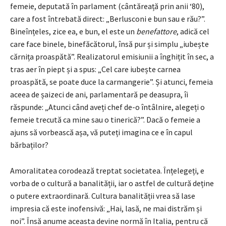
femeie, deputată în parlament (cântăreață prin anii ‘80),
care a fost întrebată direct: „Berlusconi e bun sau e rău?”.
Bineînțeles, zice ea, e bun, el este un
benefattore
, adică cel
care face binele, binefăcătorul, însă pur și simplu „iubește
cărnița proaspătă”. Realizatorul emisiunii a înghițit în sec, a
tras aer în piept și a spus: „Cel care iubește carnea
proaspătă, se poate duce la carmangerie”. Și atunci, femeia
aceea de șaizeci de ani, parlamentară pe deasupra, îi
răspunde: „Atunci când aveți chef de-o întâlnire, alegeți o
femeie trecută ca mine sau o tinerică?”. Dacă o femeie a
ajuns să vorbească așa, vă puteți imagina ce e în capul
bărbaților?
Amoralitatea corodează treptat societatea. Înțelegeți, e
vorba de o cultură a banalității, iar o astfel de cultură deține
o putere extraordinară. Cultura banalității vrea să lase
impresia că este inofensivă: „Hai, lasă, ne mai distrăm și
noi”. Însă anume aceasta devine normă în Italia, pentru că