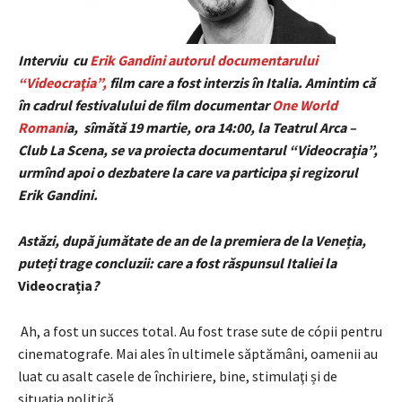
Interviu cu
Erik Gandini autorul documentarului
“Videocraţia”,
film care a fost interzis în Italia. Amintim că
în cadrul festivalului de film documentar
One World
Romani
a, sîmătă 19 martie, ora 14:00, la Teatrul Arca –
Club La Scena, se va proiecta documentarul “Videocraţia”,
urmînd apoi o dezbatere la care va participa şi regizorul
Erik Gandini.
Astăzi, după jumătate de an de la premiera de la Veneția,
puteți trage concluzii: care a fost răspunsul Italiei la
Videocrația
?
Ah, a fost un succes total. Au fost trase sute de cópii pentru
cinematografe. Mai ales în ultimele săptămâni, oamenii au
luat cu asalt casele de închiriere, bine, stimulaţi și de
situația politică.