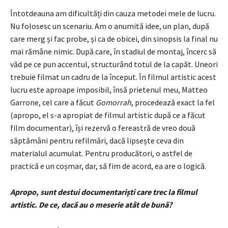
Întotdeauna am dificultăți din cauza metodei mele de lucru.
Nu folosesc un scenariu. Am o anumită idee, un plan, după
care merg și fac probe, și ca de obicei, din sinopsis la final nu
mai rămâne nimic. După care, în stadiul de montaj, încerc să
văd pe ce pun accentul, structurând totul de la capăt. Uneori
trebuie filmat un cadru de la început. În filmul artistic acest
lucru este aproape imposibil, însă prietenul meu, Matteo
Garrone, cel care a făcut
Gomorrah
, procedează exact la fel
(apropo, el s-a apropiat de filmul artistic după ce a făcut
film documentar), își rezervă o fereastră de vreo două
săptămâni pentru refilmări, dacă lipsește ceva din
materialul acumulat. Pentru producători, o astfel de
practică e un coșmar, dar, să fim de acord, ea are o logică.
Apropo, sunt destui documentariști care trec la filmul
artistic. De ce, dacă au o meserie atât de bună?