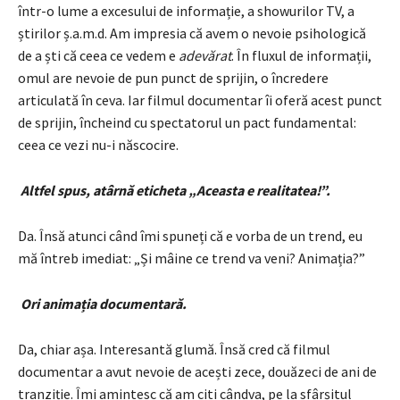
într-o lume a excesului de informație, a showurilor TV, a
știrilor ș.a.m.d. Am impresia că avem o nevoie psihologică
de a ști că ceea ce vedem e
adevărat
. În fluxul de informații,
omul are nevoie de pun punct de sprijin, o încredere
articulată în ceva. Iar filmul documentar îi oferă acest punct
de sprijin, încheind cu spectatorul un pact fundamental:
ceea ce vezi nu-i născocire.
Altfel spus, atârnă eticheta „Aceasta e realitatea!”.
Da. Însă atunci când îmi spuneți că e vorba de un trend, eu
mă întreb imediat: „Și mâine ce trend va veni? Animația?”
Ori animația documentară.
Da, chiar așa. Interesantă glumă. Însă cred că filmul
documentar a avut nevoie de acești zece, douăzeci de ani de
tranziție. Îmi amintesc că am citi cândva, pe la sfârșitul