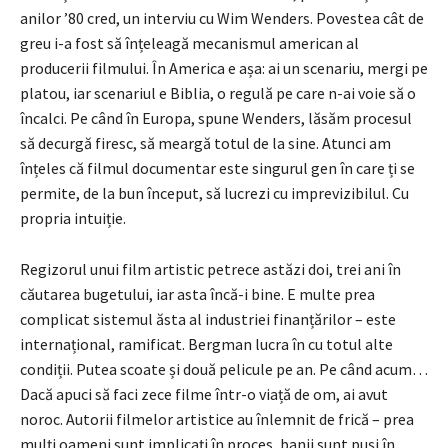
anilor ’80 cred, un interviu cu Wim Wenders. Povestea cât de
greu i-a fost să înțeleagă mecanismul american al
producerii filmului. În America e așa: ai un scenariu, mergi pe
platou, iar scenariul e Biblia, o regulă pe care n-ai voie să o
încalci. Pe când în Europa, spune Wenders, lăsăm procesul
să decurgă firesc, să meargă totul de la sine. Atunci am
înțeles că filmul documentar este singurul gen în care ți se
permite, de la bun început, să lucrezi cu imprevizibilul. Cu
propria intuiție.
Regizorul unui film artistic petrece astăzi doi, trei ani în
căutarea bugetului, iar asta încă-i bine. E multe prea
complicat sistemul ăsta al industriei finanțărilor – este
internațional, ramificat. Bergman lucra în cu totul alte
condiții. Putea scoate și două pelicule pe an. Pe când acum…
Dacă apuci să faci zece filme într-o viață de om, ai avut
noroc. Autorii filmelor artistice au înlemnit de frică – prea
mulți oameni sunt implicați în proces, banii sunt puși în