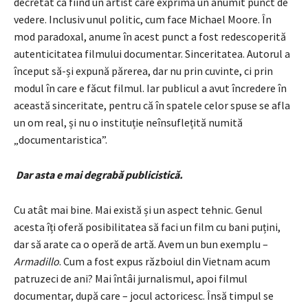
decretat ca fiind un artist care exprimă un anumit punct de
vedere. Inclusiv unul politic, cum face Michael Moore. În
mod paradoxal, anume în acest punct a fost redescoperită
autenticitatea filmului documentar. Sinceritatea. Autorul a
început să-și expună părerea, dar nu prin cuvinte, ci prin
modul în care e făcut filmul. Iar publicul a avut încredere în
această sinceritate, pentru că în spatele celor spuse se afla
un om real, și nu o instituție neînsuflețită numită
„documentaristica”.
Dar asta e mai degrabă publicistică.
Cu atât mai bine. Mai există și un aspect tehnic. Genul
acesta îți oferă posibilitatea să faci un film cu bani puțini,
dar să arate ca o operă de artă. Avem un bun exemplu –
Armadillo
. Cum a fost expus războiul din Vietnam acum
patruzeci de ani? Mai întâi jurnalismul, apoi filmul
documentar, după care – jocul actoricesc. Însă timpul se