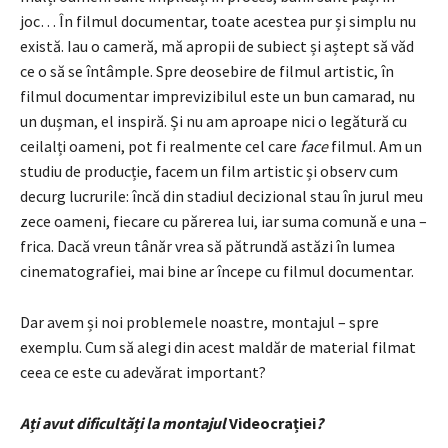
joc… În filmul documentar, toate acestea pur și simplu nu
există. Iau o cameră, mă apropii de subiect și aștept să văd
ce o să se întâmple. Spre deosebire de filmul artistic, în
filmul documentar imprevizibilul este un bun camarad, nu
un dușman, el inspiră. Și nu am aproape nici o legătură cu
ceilalți oameni, pot fi realmente cel care
face
filmul. Am un
studiu de producție, facem un film artistic și observ cum
decurg lucrurile: încă din stadiul decizional stau în jurul meu
zece oameni, fiecare cu părerea lui, iar suma comună e una –
frica. Dacă vreun tânăr vrea să pătrundă astăzi în lumea
cinematografiei, mai bine ar începe cu filmul documentar.
Dar avem și noi problemele noastre, montajul – spre
exemplu. Cum să alegi din acest maldăr de material filmat
ceea ce este cu adevărat important?
Ați avut dificultăți la montajul
Videocrației
?