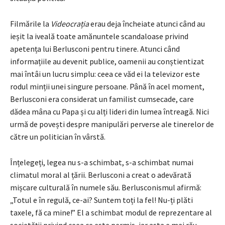
Filmările la
Videocrația
erau deja încheiate atunci când au
ieșit la iveală toate amănuntele scandaloase privind
apetența lui Berlusconi pentru tinere. Atunci când
informațiile au devenit publice, oamenii au conștientizat
mai întâi un lucru simplu: ceea ce văd ei la televizor este
rodul minții unei singure persoane. Până în acel moment,
Berlusconi era considerat un familist cumsecade, care
dădea mâna cu Papa și cu alți lideri din lumea întreagă. Nici
urmă de povești despre manipulări perverse ale tinerelor de
către un politician în vârstă.
Înțelegeți, legea nu s-a schimbat, s-a schimbat numai
climatul moral al țării. Berlusconi a creat o adevărată
mișcare culturală în numele său. Berlusconismul afirmă:
„Totul e în regulă, ce-ai? Suntem toți la fel! Nu-ți plăti
taxele, fă ca mine!” El a schimbat modul de reprezentare al
societății privind ceea ce este permis, iar asta e mai rău