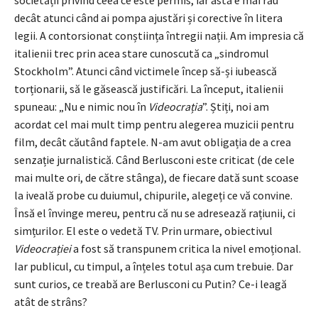
decât atunci când ai pompa ajustări și corective în litera
legii. A contorsionat conștiința întregii nații. Am impresia că
italienii trec prin acea stare cunoscută ca „sindromul
Stockholm”. Atunci când victimele încep să-și iubească
torționarii, să le găsească justificări. La început, italienii
spuneau: „Nu e nimic nou în
Videocrația
”. Știți, noi am
acordat cel mai mult timp pentru alegerea muzicii pentru
film, decât căutând faptele. N-am avut obligația de a crea
senzație jurnalistică. Când Berlusconi este criticat (de cele
mai multe ori, de către stânga), de fiecare dată sunt scoase
la iveală probe cu duiumul, chipurile, alegeți ce vă convine.
Însă el învinge mereu, pentru că nu se adresează rațiunii, ci
simțurilor. El este o vedetă TV. Prin urmare, obiectivul
Videocrației
a fost să transpunem critica la nivel emoțional.
Iar publicul, cu timpul, a înțeles totul așa cum trebuie. Dar
sunt curios, ce treabă are Berlusconi cu Putin? Ce-i leagă
atât de strâns?