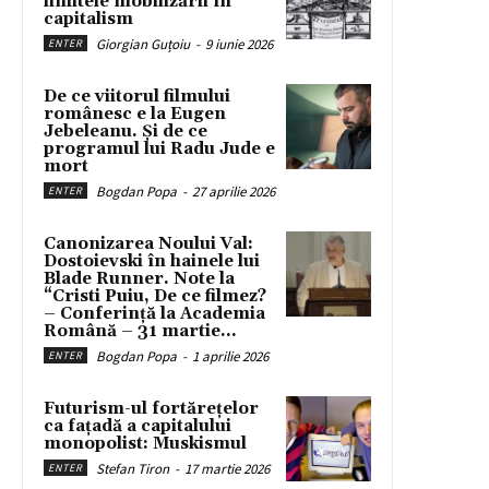
limitele mobilizării în
capitalism
Giorgian Guțoiu
-
9 iunie 2026
ENTER
De ce viitorul filmului
românesc e la Eugen
Jebeleanu. Și de ce
programul lui Radu Jude e
mort
Bogdan Popa
-
27 aprilie 2026
ENTER
Canonizarea Noului Val:
Dostoievski în hainele lui
Blade Runner. Note la
“Cristi Puiu, De ce filmez?
– Conferință la Academia
Română – 31 martie...
Bogdan Popa
-
1 aprilie 2026
ENTER
Futurism-ul fortărețelor
ca fațadă a capitalului
monopolist: Muskismul
Stefan Tiron
-
17 martie 2026
ENTER