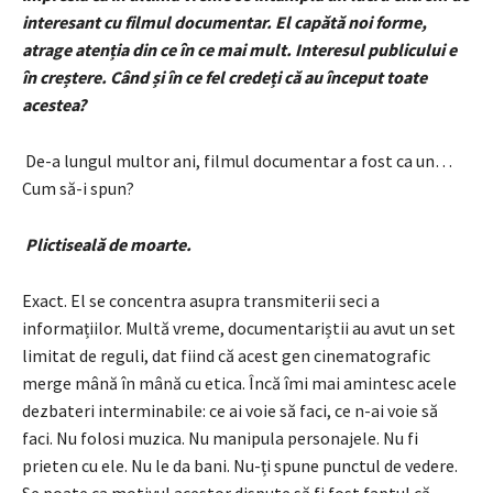
interesant cu filmul documentar. El capătă noi forme,
atrage atenția din ce în ce mai mult. Interesul publicului e
în creștere. Când și în ce fel credeți că au început toate
acestea?
De-a lungul multor ani, filmul documentar a fost ca un…
Cum să-i spun?
Plictiseală de moarte.
Exact. El se concentra asupra transmiterii seci a
informațiilor. Multă vreme, documentariștii au avut un set
limitat de reguli, dat fiind că acest gen cinematografic
merge mână în mână cu etica. Încă îmi mai amintesc acele
dezbateri interminabile: ce ai voie să faci, ce n-ai voie să
faci. Nu folosi muzica. Nu manipula personajele. Nu fi
prieten cu ele. Nu le da bani. Nu-ți spune punctul de vedere.
Se poate ca motivul acestor dispute să fi fost faptul că