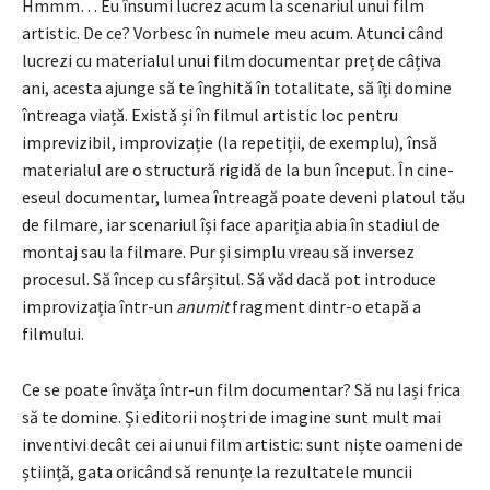
Hmmm… Eu însumi lucrez acum la scenariul unui film
artistic. De ce? Vorbesc în numele meu acum. Atunci când
lucrezi cu materialul unui film documentar preț de câțiva
ani, acesta ajunge să te înghită în totalitate, să îți domine
întreaga viață. Există și în filmul artistic loc pentru
imprevizibil, improvizație (la repetiții, de exemplu), însă
materialul are o structură rigidă de la bun început. În cine-
eseul documentar, lumea întreagă poate deveni platoul tău
de filmare, iar scenariul își face apariția abia în stadiul de
montaj sau la filmare. Pur și simplu vreau să inversez
procesul. Să încep cu sfârșitul. Să văd dacă pot introduce
improvizația într-un
anumit
fragment dintr-o etapă a
filmului.
Ce se poate învăța într-un film documentar? Să nu lași frica
să te domine. Și editorii noștri de imagine sunt mult mai
inventivi decât cei ai unui film artistic: sunt niște oameni de
știință, gata oricând să renunțe la rezultatele muncii