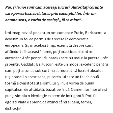
Păi, și la noi sunt cam aceleași lucruri. Autorități corupte
care pervertesc societatea prin exemplul lor. Într-un
anume sens, e vorba de același „fă ca mine”.
Îmi imaginez că pentru un om cum este Putin, Berlusconi a
devenit un fel de permis de trecere la democrația
europeană. Și, în același timp, exemplu despre cum,
aflându-te în această lume, poți practica un control
autoritar. Atât pentru Mubarak (care nu mai e la putere), cât
și pentru Gaddafi, Berlusconi este un model excelent pentru
cum poți ascunde sub cortina democratică lucruri absolut
rușinoase. În acest sens, puterea lui este un fel de nouă
formă a cvasitotalitarismului. Și nu e vorba de bunul
capitalism de altădată, bazat pe frică. Oamenilor li se oferă
pur și simplu o ideologie extrem de intrigantă. Poți fi
egoist! Viața e splendidă atunci când ai bani, femei,
distracții!