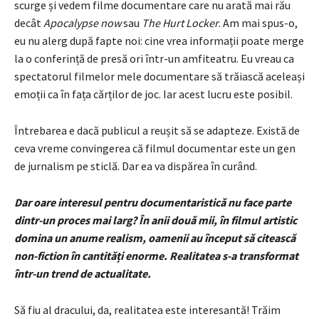
scurge și vedem filme documentare care nu arată mai rău
decât
Apocalypse now
sau
The Hurt Locker
. Am mai spus-o,
eu nu alerg după fapte noi: cine vrea informații poate merge
la o conferință de presă ori într-un amfiteatru. Eu vreau ca
spectatorul filmelor mele documentare să trăiască aceleași
emoții ca în fața cărților de joc. Iar acest lucru este posibil.
Întrebarea e dacă publicul a reușit să se adapteze. Există de
ceva vreme convingerea că filmul documentar este un gen
de jurnalism pe sticlă. Dar ea va dispărea în curând.
Dar oare interesul pentru documentaristică nu face parte
dintr-un proces mai larg? În anii două mii, în filmul artistic
domina un anume realism, oamenii au început să citească
non-fiction în cantități enorme. Realitatea s-a transformat
într-un trend de actualitate.
Să fiu al dracului, da, realitatea este interesantă! Trăim