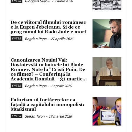
Giorgian Guțoiu
-
9 iunie 2026
ENTER
De ce viitorul filmului românesc
e la Eugen Jebeleanu. Și de ce
programul lui Radu Jude e mort
Bogdan Popa
-
27 aprilie 2026
ENTER
Canonizarea Noului Val:
Dostoievski în hainele lui Blade
Runner. Note la “Cristi Puiu, De
ce filmez? – Conferință la
Academia Română – 31 martie...
Bogdan Popa
-
1 aprilie 2026
ENTER
Futurism-ul fortărețelor ca
fațadă a capitalului monopolist:
Muskismul
Stefan Tiron
-
17 martie 2026
ENTER