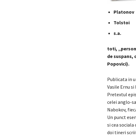
Platonov
Tolstoi
s.a.
toti, „perso
de suspans, d
Popovici).
Publicata in u
Vasile Ernu s
Pretextul epis
celei anglo-s
Nabokov, fiecar
Un punct esent
si cea sociala 
doi tineri scri