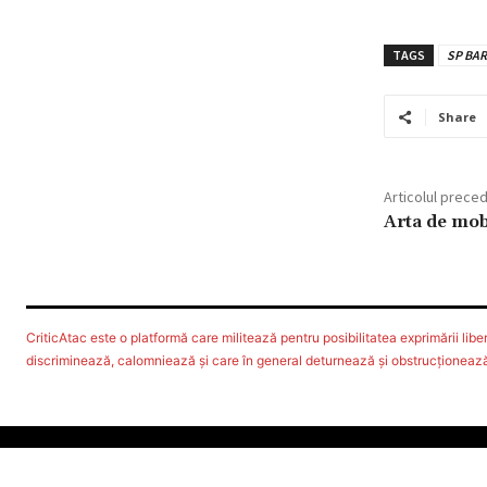
TAGS
SP BA
Share
Articolul prece
Arta de mob
CriticAtac este o platformă care militează pentru posibilitatea exprimării libere
discriminează, calomniează şi care în general deturnează şi obstrucţionează d