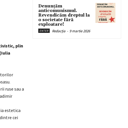
Denunțăm
anticomunismul.
Revendicăm dreptul la
o societate fără
exploatare!
Redacția
-
9 martie 2026
ENTER
vistic, plin
(Iulia
torilor
osasu.
ii ruse sau a
ladimir
ia estetica
 dintre cei