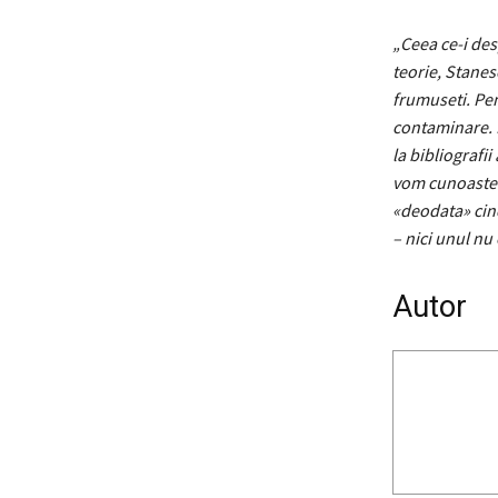
„Ceea ce-i des
teorie, Stanes
frumuseti. Pen
contaminare. F
la bibliografi
vom cunoaste s
«deodata» cind
– nici unul n
Autor