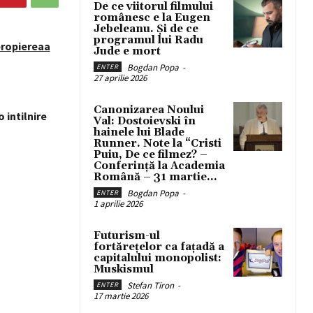
De ce viitorul filmului
românesc e la Eugen
Jebeleanu. Și de ce
programul lui Radu
apropiereaa
Jude e mort
Bogdan Popa
-
ENTER
27 aprilie 2026
Canonizarea Noului
o intilnire
Val: Dostoievski în
hainele lui Blade
Runner. Note la “Cristi
Puiu, De ce filmez? –
Conferință la Academia
Română – 31 martie...
Bogdan Popa
-
ENTER
1 aprilie 2026
Futurism-ul
fortărețelor ca fațadă a
capitalului monopolist:
Muskismul
Stefan Tiron
-
ENTER
17 martie 2026