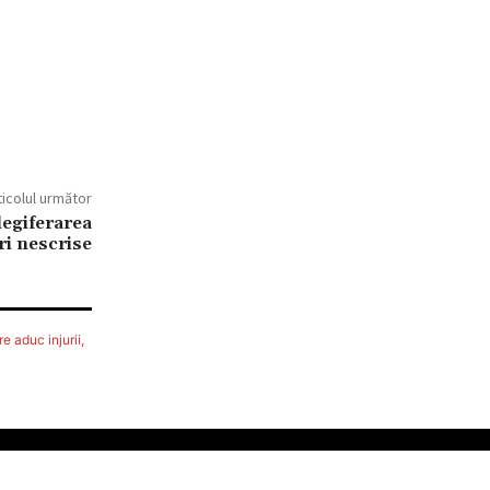
ticolul următor
legiferarea
ri nescrise
e aduc injurii,