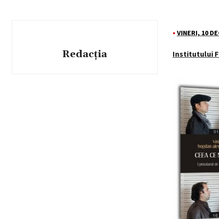
•
VINERI, 10 D
Redacția
Institutului 