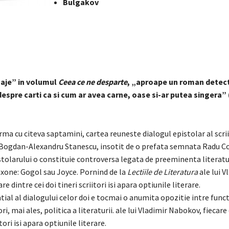
Bulgakov
naje” in volumul
Ceea ce ne desparte
, „aproape un roman detecti
espre carti ca si cum ar avea carne, oase si-ar putea singera” 
rma cu citeva saptamini, cartea reuneste dialogul epistolar al scrii
i Bogdan-Alexandru Stanescu, insotit de o prefata semnata Radu C
tolarului o constituie controversa legata de preeminenta literatur
axone: Gogol sau Joyce. Pornind de la
Lectiile de Literatura
ale lui V
e dintre cei doi tineri scriitori isi apara optiunile literare.
ial al dialogului celor doi e tocmai o anumita opozitie intre funct
ori, mai ales, politica a literaturii. ale lui Vladimir Nabokov, fiecare
itori isi apara optiunile literare.