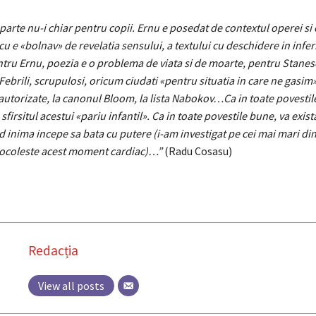
parte nu-i chiar pentru copii. Ernu e posedat de contextul operei si
cu e «bolnav» de revelatia sensului, a textului cu deschidere in infer
tru Ernu, poezia e o problema de viata si de moarte, pentru Stanes
ebrili, scrupulosi, oricum ciudati «pentru situatia in care ne gasim»
i autorizate, la canonul Bloom, la lista Nabokov…Ca in toate povesti
firsitul acestui «pariu infantil». Ca in toate povestile bune, va exist
 inima incepe sa bata cu putere (i-am investigat pe cei mai mari din
u ocoleste acest moment cardiac)…”
(Radu Cosasu)
Redacția
View all posts