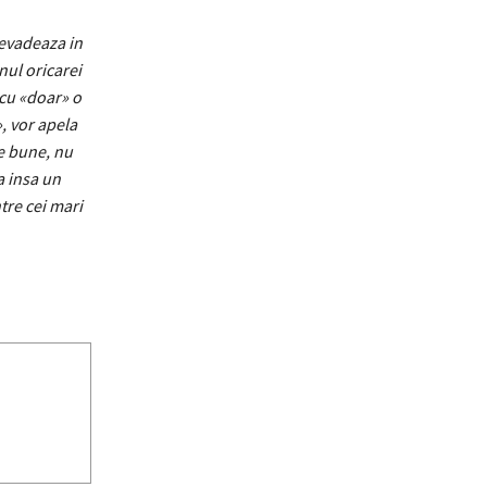
 evadeaza in
nul oricarei
cu «doar» o
, vor apela
le bune, nu
a insa un
tre cei mari