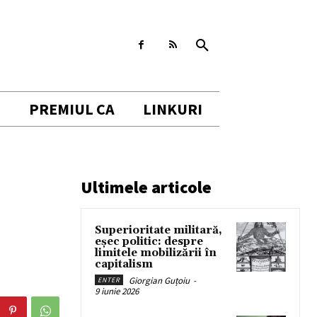
I
PREMIUL CA
LINKURI
Ultimele articole
Superioritate militară,
eșec politic: despre
limitele mobilizării în
capitalism
Giorgian Guțoiu
-
ENTER
9 iunie 2026