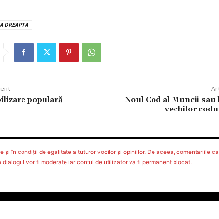
RA DREAPTA
dent
Ar
ilizare populară
Noul Cod al Muncii sau 
vechilor codu
 şi în condiţii de egalitate a tuturor vocilor şi opiniilor. De aceea, comentariile car
ialogul vor fi moderate iar contul de utilizator va fi permanent blocat.