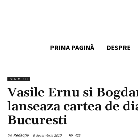
PRIMA PAGINĂ
DESPRE
EVENIMENTE
Vasile Ernu si Bogd
lanseaza cartea de di
Bucuresti
De
Redacția
6 decembrie 2010
425