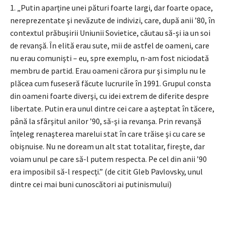
1. „Putin aparţine unei pături foarte largi, dar foarte opace,
nereprezentate şi nevăzute de indivizi, care, după anii ’80, în
contextul prăbuşirii Uniunii Sovietice, căutau să-şi ia un soi
de revanşă. În elită erau sute, mii de astfel de oameni, care
nu erau comunişti – eu, spre exemplu, n-am fost niciodată
membru de partid. Erau oameni cărora pur şi simplu nu le
plăcea cum fuseseră făcute lucrurile în 1991. Grupul consta
din oameni foarte diverşi, cu idei extrem de diferite despre
libertate. Putin era unul dintre cei care a aşteptat în tăcere,
până la sfârşitul anilor ’90, să-şi ia revanşa. Prin revanşă
înţeleg renaşterea marelui stat în care trăise şi cu care se
obişnuise. Nu ne doream un alt stat totalitar, fireşte, dar
voiam unul pe care să-l putem respecta. Pe cel din anii ’90
era imposibil să-l respecţi.” (de citit Gleb Pavlovsky, unul
dintre cei mai buni cunoscători ai putinismului)