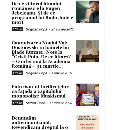
De ce viitorul filmului
românesc e la Eugen
Jebeleanu. Și de ce
programul lui Radu Jude e
mort
Bogdan Popa
-
27 aprilie 2026
ENTER
Canonizarea Noului Val:
Dostoievski în hainele lui
Blade Runner. Note la
“Cristi Puiu, De ce filmez?
– Conferință la Academia
Română – 31 martie...
Bogdan Popa
-
1 aprilie 2026
ENTER
Futurism-ul fortărețelor
ca fațadă a capitalului
monopolist: Muskismul
Stefan Tiron
-
17 martie 2026
ENTER
Denunțăm
anticomunismul.
Revendicăm dreptul la o