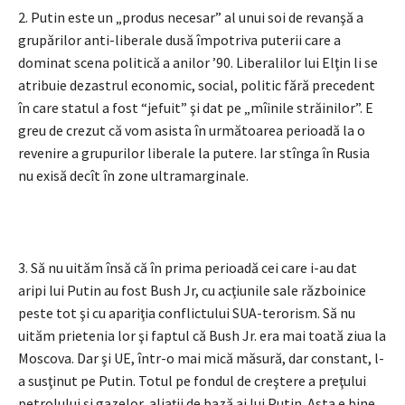
2. Putin este un „produs necesar” al unui soi de revanşă a
grupărilor anti-liberale dusă împotriva puterii care a
dominat scena politică a anilor ’90. Liberalilor lui Elţin li se
atribuie dezastrul economic, social, politic fără precedent
în care statul a fost “jefuit” şi dat pe „mîinile străinilor”. E
greu de crezut că vom asista în următoarea perioadă la o
revenire a grupurilor liberale la putere. Iar stînga în Rusia
nu exisă decît în zone ultramarginale.
3. Să nu uităm însă că în prima perioadă cei care i-au dat
aripi lui Putin au fost Bush Jr, cu acţiunile sale războinice
peste tot şi cu apariţia conflictului SUA-terorism. Să nu
uităm prietenia lor şi faptul că Bush Jr. era mai toată ziua la
Moscova. Dar şi UE, într-o mai mică măsură, dar constant, l-
a susţinut pe Putin. Totul pe fondul de creştere a preţului
petrolului şi gazelor, aliaţii de bază ai lui Putin. Asta e bine