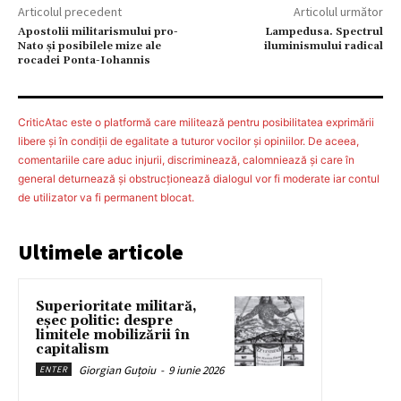
Articolul precedent
Articolul următor
Apostolii militarismului pro-
Lampedusa. Spectrul
Nato și posibilele mize ale
iluminismului radical
rocadei Ponta-Iohannis
CriticAtac este o platformă care militează pentru posibilitatea exprimării
libere şi în condiţii de egalitate a tuturor vocilor şi opiniilor. De aceea,
comentariile care aduc injurii, discriminează, calomniează şi care în
general deturnează şi obstrucţionează dialogul vor fi moderate iar contul
de utilizator va fi permanent blocat.
Ultimele articole
Superioritate militară,
eșec politic: despre
limitele mobilizării în
capitalism
Giorgian Guțoiu
-
9 iunie 2026
ENTER