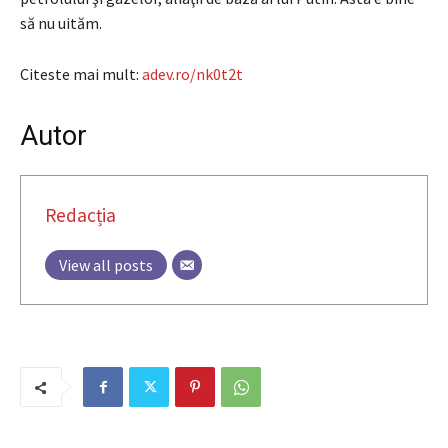
să nu uităm.
Citeste mai mult:
adev.ro/nk0t2t
Autor
Redacția
View all posts