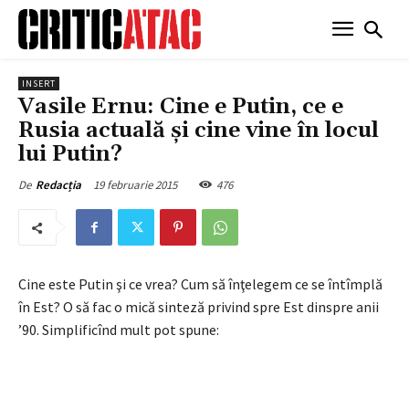
INSERT
Vasile Ernu: Cine e Putin, ce e
Rusia actuală şi cine vine în locul
lui Putin?
19 februarie 2015
476
De
Redacția
Cine este Putin şi ce vrea? Cum să înţelegem ce se întîmplă
în Est? O să fac o mică sinteză privind spre Est dinspre anii
’90. Simplificînd mult pot spune: