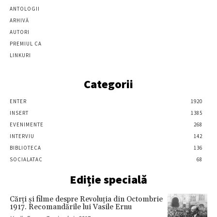
ANTOLOGII
ARHIVĂ
AUTORI
PREMIUL CA
LINKURI
Categorii
ENTER
1920
INSERT
1385
EVENIMENTE
268
INTERVIU
142
BIBLIOTECA
136
SOCIALATAC
68
Ediție specială
Cărţi şi filme despre Revoluţia din Octombrie
1917. Recomandările lui Vasile Ernu