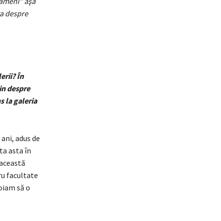
 oameni” aşa
ta despre
erii? În
in despre
s la galeria
ani, adus de
ta asta în
 această
u facultate
voiam să o