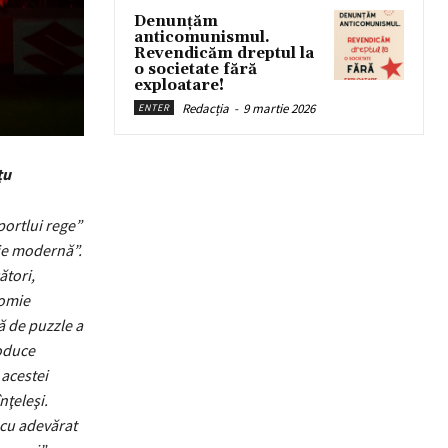
Denunțăm
anticomunismul.
Revendicăm dreptul la
o societate fără
exploatare!
Redacția
-
9 martie 2026
ENTER
ţu
portlui rege”
gie modernă”.
ători,
nomie
ă de puzzle a
roduce
 acestei
înţeleşi.
 cu adevărat