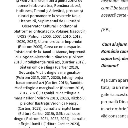
şi Polirom. În ultimii ani a ţinut rubrici de
fascinată. Iat
opinie în Liberatatea, România Liberă,
cum îi boteaz
HotNews, Timpul şi Adevărul, precum şi
această carte 
rubrici permanente la revistele Noua
Literatură, Suplimentul de Cultură şi
Observator Cultural. Fondator al
(V.E.)
platformei: criticatac.ro. Volume: Născut în
URSS (Polirom 2006, 2007, 2010, 2013,
2020, 2024), Ultimii eretici ai Imperiului
Cum ai ajuns s
(Polirom 2009), Ceea ce ne desparte.
România cam t
Epistolarul de la Hanul lui Manuc, împreună
cu Bogdan-Alexandru Stănescu (Polirom
suporteri, des
2010), Intelighenţia rusă azi, (Cartier 2012),
Dinamo?
Sînt un om de stînga (Cartier 2013),
Sectanţii. Mică trilogie a marginalilor
(Polirom 2015, 2017, 2020), Intelighenţia
Așa cum apare 
basarabeană azi (Cartier 2016), Bandiţii.
tata, la un me
Mică trilogie a marginalilor (Polirom 2016,
2017, 2021), Izgoniții. Mică trilogie a
galeria acesto
marginalilor (Polirom 2019, 2022), Războiul
perioadă Dina
pisicilor. Ilustrații: Veronica Neacșu
(Cartier, 2019), Jurnal la sfîrșitul lumii I
în octombrie 2
(Editura Cartier 2019), Sălbaticii copii
văd constant 
dingo ( Polirom 2021, 2022, 2024), Jurnal la
sfîrșitul lumii II (Editura Cartier 2023),