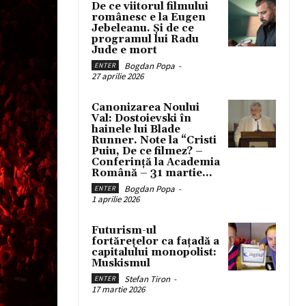
De ce viitorul filmului
românesc e la Eugen
Jebeleanu. Și de ce
programul lui Radu
Jude e mort
Bogdan Popa
-
ENTER
27 aprilie 2026
Canonizarea Noului
Val: Dostoievski în
hainele lui Blade
Runner. Note la “Cristi
Puiu, De ce filmez? –
Conferință la Academia
Română – 31 martie...
Bogdan Popa
-
ENTER
1 aprilie 2026
Futurism-ul
fortărețelor ca fațadă a
capitalului monopolist:
Muskismul
Stefan Tiron
-
ENTER
17 martie 2026