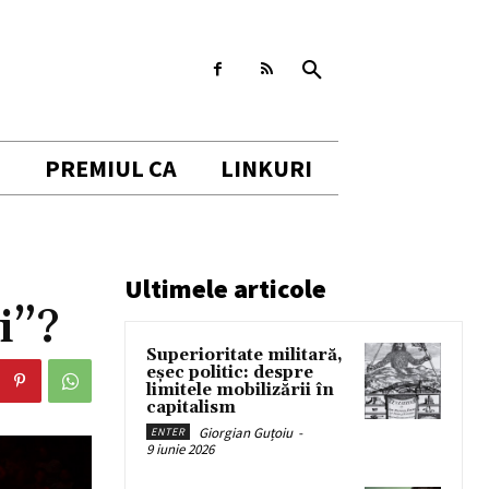
I
PREMIUL CA
LINKURI
Ultimele articole
i”?
Superioritate militară,
eșec politic: despre
limitele mobilizării în
capitalism
Giorgian Guțoiu
-
ENTER
9 iunie 2026