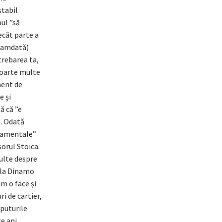
stabil
ul ”să
ecât parte a
ocamdată)
trebarea ta,
foarte multe
ment de
e și
ă că ”e
a. Odată
ndamentale”
sorul Stoica.
multe despre
e la Dinamo
um o face și
i de cartier,
eputurile
ce ani