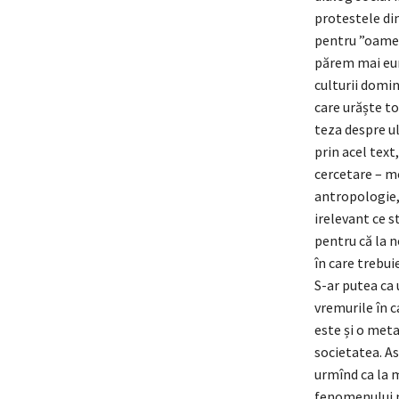
protestele di
pentru ”oameni
părem mai eur
culturii domin
care urăște to
teza despre u
prin acel text
cercetare – mo
antropologie,
irelevant ce s
pentru că la n
în care trebui
S-ar putea ca 
vremurile în c
este și o meta
societatea. As
urmînd ca la m
fenomenului mo