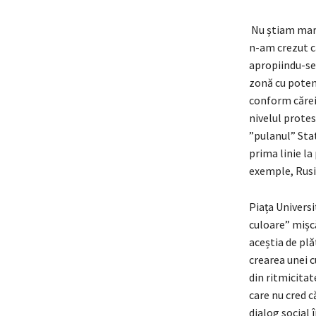
Nu știam mare
n-am crezut că
apropiindu-se 
zonă cu potenț
conform căreia
nivelul protes
”pulanul” Stat
prima linie la 
exemple, Rusia
Piața Universi
culoare” mișcă
aceștia de plă
crearea unei c
din ritmicitat
care nu cred c
dialog social 