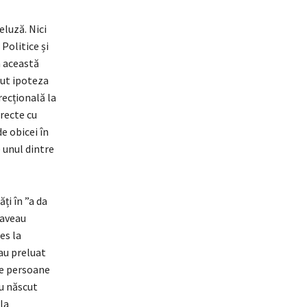
luză. Nici
Politice și
n această
rut ipoteza
recțională la
irecte cu
e obicei în
e unul dintre
ți în ”a da
 aveau
es la
 au preluat
 de persoane
au născut
la