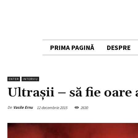
PRIMA PAGINĂ
DESPRE
ENTER
INTERVIU
Ultraşii – să fie oar
De
Vasile Ernu
12 decembrie 2015
2630