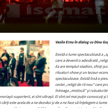
Vasile Ernu în dialog cu Dinu Gu
Există o lume spectaculoasă a „s
care a devenit o adevărată „reli
Ea are templul-stadion, sfinţi-juc
ritualuri-show şi un tezaur-eco
spectaculoase. Există însă o pies
cestei „religii de rit nou” care p
întreaga „mistiscă” şi rutualurile
 enoriaşii-suporterii, ei sînt ultraşii. Ei sînt cel mai puţin cunoscuţi şi 
i cărţi este acela de a ne dezvăui şi de a ne face să înţelegem o lume