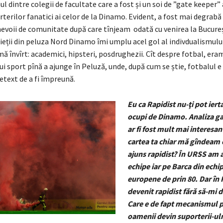
ul dintre colegii de facultate care a fost și un soi de ”gate keeper”
terilor fanatici ai celor de la Dinamo. Evident, a fost mai degrabă 
evoii de comunitate după care tînjeam odată cu venirea la Bucureș
eții din peluza Nord Dinamo îmi umplu acel gol al indivdualismului
mă învîrt: academici, hipsteri, posdrughezii. Cît despre fotbal, era
tui sport pînă a ajunge în Peluză, unde, după cum se știe, fotbalul e
etext de a fi împreună.
Eu ca Rapidist nu-ţi pot iert
ocupi de Dinamo. Analiza ga
ar fi fost mult mai interesan
cartea ta chiar mă gîndeam
ajuns rapidist? În URSS am a
echipe iar pe Barca din echi
europene de prin 80. Dar î
devenit rapidist fără să-mi 
Care e de fapt mecanismul p
oamenii devin suporterii-ulr