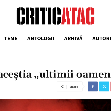
TEME
ANTOLOGII
ARHIVĂ
AUTOR
e aceştia „ultimii oamen
Share