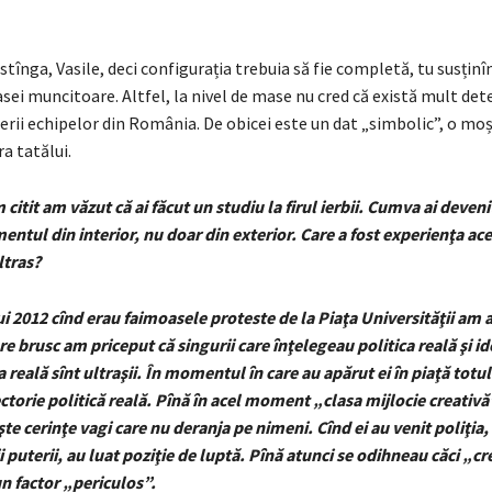
stînga, Vasile, deci configurația trebuia să fie completă, tu susținî
clasei muncitoare. Altfel, la nivel de mase nu cred că există mult de
nerii echipelor din România. De obicei este un dat „simbolic”, o mo
ra tatălui.
 citit am văzut că ai făcut un studiu la firul ierbii. Cumva ai deveni
entul din interior, nu doar din exterior. Care a fost experienţa ac
tras?
 lui 2012 cînd erau faimoasele proteste de la Piaţa Universităţii am 
 brusc am priceput că singurii care înţelegeau politica reală şi id
 reală sînt ultraşii. În momentul în care au apărut ei în piaţă totul
iectorie politică reală. Pînă în acel moment „clasa mijlocie creativ
şte cerinţe vagi care nu deranja pe nimeni. Cînd ei au venit poliţia,
 puterii, au luat poziţie de luptă. Pînă atunci se odihneau căci „cr
n factor „periculos”.