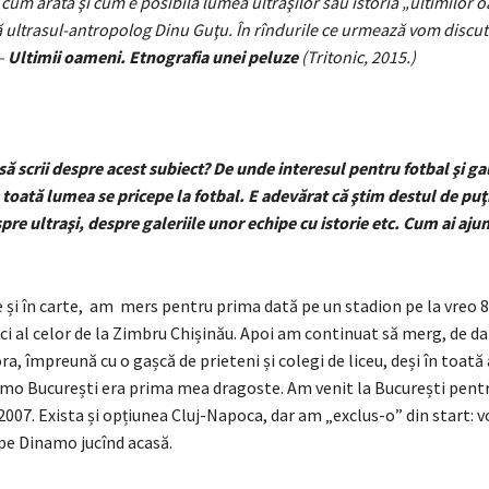
ă cum arată şi cum e posibilă lumea ultraşilor sau istoria „ultimilor
ă ultrasul-antropolog Dinu Guţu. În rîndurile ce urmează vom discu
–
Ultimii oameni. Etnografia unei peluze
(Tritonic, 2015.)
ă scrii despre acest subiect? De unde interesul pentru fotbal şi gal
oată lumea se pricepe la fotbal. E adevărat că ştim destul de puţ
pre ultraşi, despre galeriile unor echipe cu istorie etc. Cum ai ajun
și în carte, am mers pentru prima dată pe un stadion pe la vreo 8 
ci al celor de la Zimbru Chișinău. Apoi am continuat să merg, de da
ra, împreună cu o gașcă de prieteni și colegi de liceu, deși în toată
mo București era prima mea dragoste. Am venit la București pentr
007. Exista și opțiunea Cluj-Napoca, dar am „exclus-o” din start: 
pe Dinamo jucînd acasă.