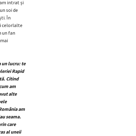
 am intrat și
un soi de
ti. În
 celorlalte
m un fan
 mai
a un lucru: te
leriei Rapid
tă.
Citind
 cum am
vut alte
pele
n România am
dau seama.
rin care
as al uneii