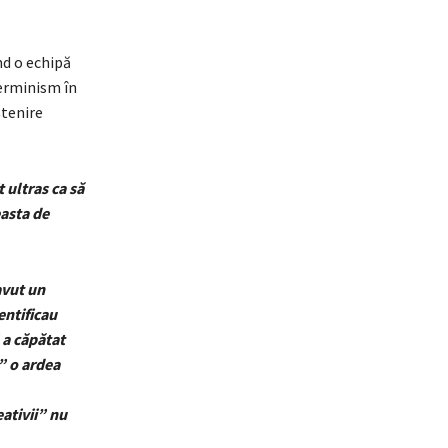
nd o echipă
terminism în
ștenire
t ultras ca să
easta de
avut un
entificau
 a căpătat
ă” o ardea
eativii” nu