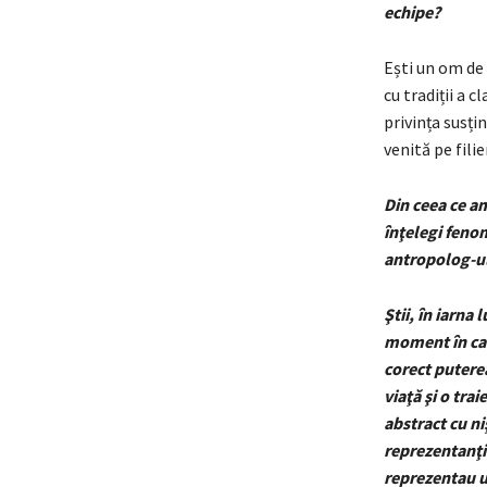
echipe?
Ești un om de 
cu tradiții a 
privința susți
venită pe filie
Din ceea ce am
înţelegi fenom
antropolog-ul
Ştii, în iarna
moment în care
corect puterea
viaţă şi o tra
abstract cu ni
reprezentanţii
reprezentau u