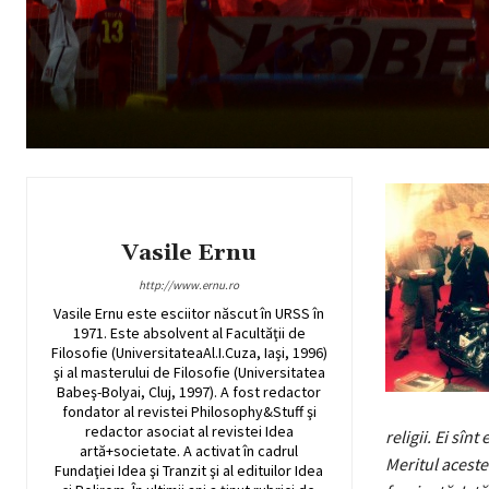
Vasile Ernu
http://www.ernu.ro
Vasile Ernu este esciitor născut în URSS în
1971. Este absolvent al Facultăţii de
Filosofie (UniversitateaAl.I.Cuza, Iaşi, 1996)
şi al masterului de Filosofie (Universitatea
Babeş-Bolyai, Cluj, 1997). A fost redactor
fondator al revistei Philosophy&Stuff şi
redactor asociat al revistei Idea
religii. Ei sînt
artă+societate. A activat în cadrul
Meritul aceste
Fundaţiei Idea şi Tranzit şi al edituilor Idea