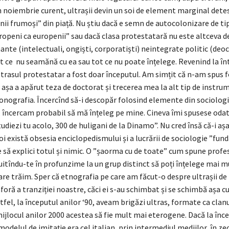
n noiembrie curent, ultrașii devin un soi de element marginal dete
i frumoși” din piață. Nu știu dacă e semn de autocolonizare de tip
openi ca europenii” sau dacă clasa protestatară nu este altceva d
ante (intelectuali, ongiști, corporatiști) neintegrate politic (de
t ce nu seamănă cu ea sau tot ce nu poate înțelege. Revenind la în
ltrasul protestatar a fost doar începutul. Am simțit că n-am spus 
, așa a apărut teza de doctorat și trecerea mea la alt tip de instru
nografia. Încercînd să-i descopăr folosind elemente din sociologi
 încercam probabil să mă înțeleg pe mine. Cineva îmi spusese odat
tudiezi tu acolo, 300 de huligani de la Dinamo”. Nu cred însă că-i aș
oi există obsesia enciclopedismului și a lucrării de sociologie ”fu
e să explici totul și nimic. O ”șaorma cu de toate” cum spune profe
uitîndu-te în profunzime la un grup distinct să poți înțelege mai 
are trăim. Sper că etnografia pe care am făcut-o despre ultrașii d
foră a tranziției noastre, căci ei s-au schimbat și se schimbă așa c
tfel, la începutul anilor ‘90, aveam brigăzi ultras, formate ca clanur
ijlocul anilor 2000 acestea să fie mult mai eterogene. Dacă la înc
delul de imitație era cel italian, prin intermediul mediilor, în ze