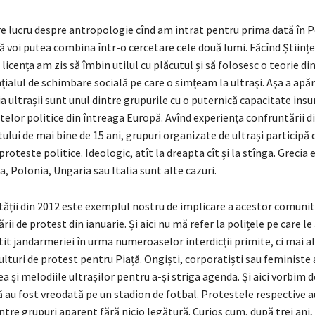
 lucru despre antropologie cînd am intrat pentru prima dată în Pe
 voi putea combina într-o cercetare cele două lumi. Făcînd Științe 
licența am zis să îmbin utilul cu plăcutul și să folosesc o teorie di
ialul de schimbare socială pe care o simțeam la ultrași. Așa a apă
 ultrașii sunt unul dintre grupurile cu o puternică capacitate insu
telor politice din întreaga Europă. Avînd experiența confruntării d
ului de mai bine de 15 ani, grupuri organizate de ultrași participă d
proteste politice. Ideologic, atît la dreapta cît și la stînga. Grecia 
, Polonia, Ungaria sau Italia sunt alte cazuri.
tății din 2012 este exemplul nostru de implicare a acestor comunită
rii de protest din ianuarie. Și aici nu mă refer la polițele pe care le
tit jandarmeriei în urma numeroaselor interdicții primite, ci mai al
ulturi de protest pentru Piață. Ongiști, corporatiști sau feministe
ea și melodiile ultrașilor pentru a-și striga agenda. Și aici vorbim
ă au fost vreodată pe un stadion de fotbal. Protestele respective 
între grupuri aparent fără nicio legătură. Curios cum, după trei ani, 