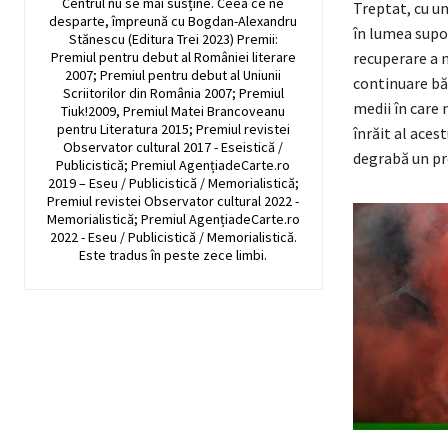
Centrul nu se mai susține. Ceea ce ne
Treptat, cu un
desparte, împreună cu Bogdan-Alexandru
în lumea supor
Stănescu (Editura Trei 2023) Premii:
Premiul pentru debut al României literare
recuperare a n
2007; Premiul pentru debut al Uniunii
continuare băi
Scriitorilor din România 2007; Premiul
medii în care 
Tiuk!2009, Premiul Matei Brancoveanu
pentru Literatura 2015; Premiul revistei
înrăit al aces
Observator cultural 2017 - Eseistică /
degrabă un pr
Publicistică; Premiul AgențiadeCarte.ro
2019 – Eseu / Publicistică / Memorialistică;
Premiul revistei Observator cultural 2022 -
Memorialistică; Premiul AgențiadeCarte.ro
2022 - Eseu / Publicistică / Memorialistică.
Este tradus în peste zece limbi.