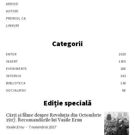
ARHIVĂ
AUTORI
PREMIUL CA
LINKURI
Categorii
ENTER
1920
INSERT
1385
EVENIMENTE
268
INTERVIU
142
BIBLIOTECA
136
SOCIALATAC
68
Ediție specială
Cărţi şi filme despre Revoluţia din Octombrie
1917. Recomandările lui Vasile Ernu
Vasile Ernu
-
7 noiembrie 2017