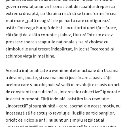
guvern revoluționar va fi constituit din coaliția dreptei cu
extrema dreaptă, iar Ucraina riscă să se transforme în cea
mai mare „pată neagră” de pe harta care configurează
astăzi întreaga Europă de Est. Locuitori ai unei țări sărace,
cătrăniți de-atâta corupție și abuz, flutură într-un extaz
prostesc toate steagurile naționale și se războiesc cu
simbolurile unui trecut îndepărtat, în loc să încerce să-și
schimbe viața în mai bine.
Aceasta iraționalitate a evenimentelor actuale din Ucraina
a devenit, poate, și cea mai bună justificare a pasivității
acelora care s-au obișnuit să vadă în revoluții exclusiv un act
de conștientizare ultimă a „intereselor obiective” ignorate
în acest moment. Fără îndoială, asistăm la o revoluție
„incorectă” și surghiunită – care, tocmai din acest motiv, nu
încetează să fie totuși o revoluție. Iluziile participanților,
oricât de ridicole ar fi, nu sunt un simplu rezultat al