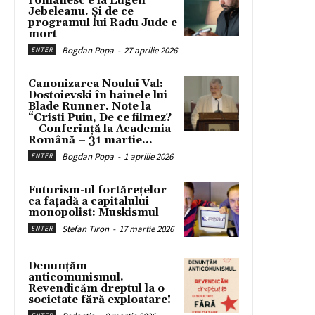
românesc e la Eugen
Jebeleanu. Și de ce
programul lui Radu Jude e
mort
Bogdan Popa
-
27 aprilie 2026
ENTER
Canonizarea Noului Val:
Dostoievski în hainele lui
Blade Runner. Note la
“Cristi Puiu, De ce filmez?
– Conferință la Academia
Română – 31 martie...
Bogdan Popa
-
1 aprilie 2026
ENTER
Futurism-ul fortărețelor
ca fațadă a capitalului
monopolist: Muskismul
Stefan Tiron
-
17 martie 2026
ENTER
Denunțăm
anticomunismul.
Revendicăm dreptul la o
societate fără exploatare!