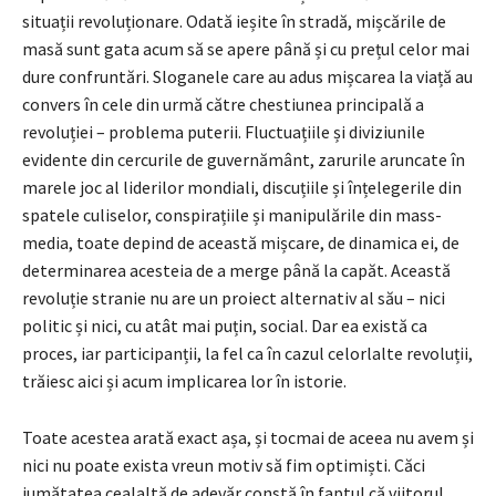
situații revoluționare. Odată ieșite în stradă, mișcările de
masă sunt gata acum să se apere până și cu prețul celor mai
dure confruntări. Sloganele care au adus mișcarea la viață au
convers în cele din urmă către chestiunea principală a
revoluției – problema puterii. Fluctuațiile și diviziunile
evidente din cercurile de guvernământ, zarurile aruncate în
marele joc al liderilor mondiali, discuțiile și înțelegerile din
spatele culiselor, conspirațiile și manipulările din mass-
media, toate depind de această mișcare, de dinamica ei, de
determinarea acesteia de a merge până la capăt. Această
revoluție stranie nu are un proiect alternativ al său – nici
politic și nici, cu atât mai puțin, social. Dar ea există ca
proces, iar participanții, la fel ca în cazul celorlalte revoluții,
trăiesc aici și acum implicarea lor în istorie.
Toate acestea arată exact așa, și tocmai de aceea nu avem și
nici nu poate exista vreun motiv să fim optimiști. Căci
jumătatea cealaltă de adevăr constă în faptul că viitorul