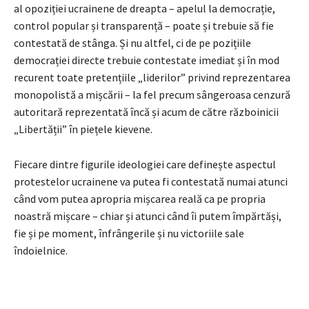
al opoziției ucrainene de dreapta – apelul la democrație,
control popular și transparență – poate și trebuie să fie
contestată de stânga. Și nu altfel, ci de pe pozițiile
democrației directe trebuie contestate imediat și în mod
recurent toate pretențiile „liderilor” privind reprezentarea
monopolistă a mișcării – la fel precum sângeroasa cenzură
autoritară reprezentată încă și acum de către războinicii
„Libertății” în piețele kievene.
Fiecare dintre figurile ideologiei care definește aspectul
protestelor ucrainene va putea fi contestată numai atunci
când vom putea apropria mișcarea reală ca pe propria
noastră mișcare – chiar și atunci când îi putem împărtăși,
fie și pe moment, înfrângerile și nu victoriile sale
îndoielnice.