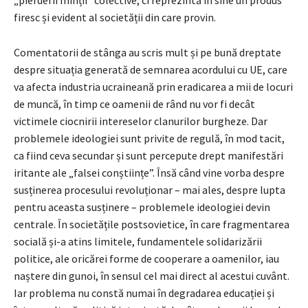
„pierderii minții” colective, ci reprezintă în sine un produs
firesc și evident al societății din care provin.
Comentatorii de stânga au scris mult și pe bună dreptate
despre situația generată de semnarea acordului cu UE, care
va afecta industria ucraineană prin eradicarea a mii de locuri
de muncă, în timp ce oamenii de rând nu vor fi decât
victimele ciocnirii intereselor clanurilor burgheze. Dar
problemele ideologiei sunt privite de regulă, în mod tacit,
ca fiind ceva secundar și sunt percepute drept manifestări
iritante ale „falsei conștiințe”. Însă când vine vorba despre
susținerea procesului revoluționar – mai ales, despre lupta
pentru aceasta susținere – problemele ideologiei devin
centrale. În societățile postsovietice, în care fragmentarea
socială și-a atins limitele, fundamentele solidarizării
politice, ale oricărei forme de cooperare a oamenilor, iau
naștere din gunoi, în sensul cel mai direct al acestui cuvânt.
Iar problema nu constă numai în degradarea educației și