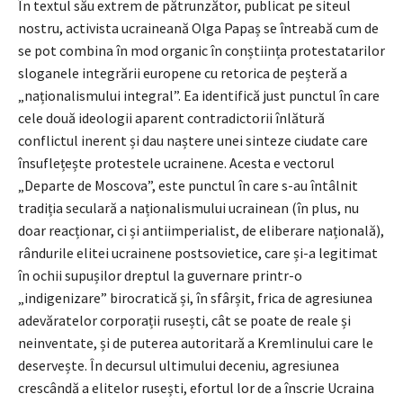
În textul său extrem de pătrunzător, publicat pe siteul
nostru, activista ucraineană Olga Papaș se întreabă cum de
se pot combina în mod organic în conștiința protestatarilor
sloganele integrării europene cu retorica de peșteră a
„naționalismului integral”. Ea identifică just punctul în care
cele două ideologii aparent contradictorii înlătură
conflictul inerent și dau naștere unei sinteze ciudate care
însuflețește protestele ucrainene. Acesta e vectorul
„Departe de Moscova”, este punctul în care s-au întâlnit
tradiția seculară a naționalismului ucrainean (în plus, nu
doar reacționar, ci și antiimperialist, de eliberare națională),
rândurile elitei ucrainene postsovietice, care și-a legitimat
în ochii supușilor dreptul la guvernare printr-o
„indigenizare” birocratică și, în sfârșit, frica de agresiunea
adevăratelor corporații rusești, cât se poate de reale și
neinventate, și de puterea autoritară a Kremlinului care le
deservește. În decursul ultimului deceniu, agresiunea
crescândă a elitelor rusești, efortul lor de a înscrie Ucraina