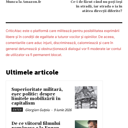
Munca la Amazon.fr
Ce-i de făcut când nu poți ieși
în stradă, iar strada o ia în
atâtea direcții diferite?
CriticAtac este o platformă care militează pentru posibilitatea exprimării
libere şi în condiţii de egalitate a tuturor vocilor şi opiniilor. De aceea,
comentariile care aduc injurii, discriminează, calomniează şi care în
general deturnează şi obstrucţionează dialogul vor fi moderate iar contul
de utilizator va fi permanent blocat.
Ultimele articole
Superioritate militară,
eșec politic: despre
limitele mobilizării în
capitalism
Giorgian Guțoiu
-
9 iunie 2026
ENTER
De ce viitorul filmului