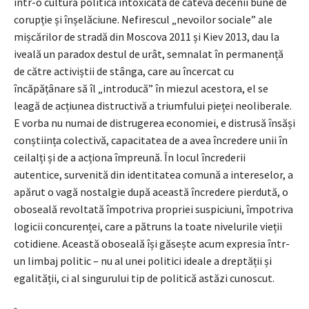
într-o cultură politică intoxicată de câteva decenii bune de
corupție și înșelăciune. Nefirescul „nevoilor sociale” ale
mișcărilor de stradă din Moscova 2011 și Kiev 2013, dau la
iveală un paradox destul de urât, semnalat în permanență
de către activiștii de stânga, care au încercat cu
încăpățânare să îl „introducă” în miezul acestora, el se
leagă de acțiunea distructivă a triumfului pieței neoliberale.
E vorba nu numai de distrugerea economiei, e distrusă însăși
conștiința colectivă, capacitatea de a avea încredere unii în
ceilalți și de a acționa împreună. În locul încrederii
autentice, survenită din identitatea comună a intereselor, a
apărut o vagă nostalgie după această încredere pierdută, o
oboseală revoltată împotriva propriei suspiciuni, împotriva
logicii concurenței, care a pătruns la toate nivelurile vieții
cotidiene. Această oboseală își găsește acum expresia într-
un limbaj politic – nu al unei politici ideale a dreptății și
egalității, ci al singurului tip de politică astăzi cunoscut.