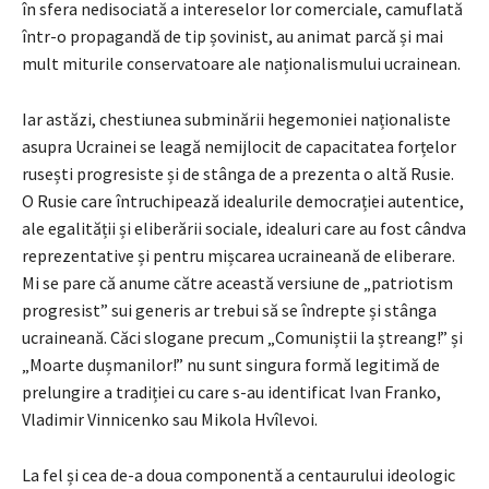
în sfera nedisociată a intereselor lor comerciale, camuflată
într-o propagandă de tip șovinist, au animat parcă și mai
mult miturile conservatoare ale naționalismului ucrainean.
Iar astăzi, chestiunea subminării hegemoniei naționaliste
asupra Ucrainei se leagă nemijlocit de capacitatea forțelor
rusești progresiste și de stânga de a prezenta o altă Rusie.
O Rusie care întruchipează idealurile democrației autentice,
ale egalității și eliberării sociale, idealuri care au fost cândva
reprezentative și pentru mișcarea ucraineană de eliberare.
Mi se pare că anume către această versiune de „patriotism
progresist” sui generis ar trebui să se îndrepte și stânga
ucraineană. Căci slogane precum „Comuniștii la ștreang!” și
„Moarte dușmanilor!” nu sunt singura formă legitimă de
prelungire a tradiției cu care s-au identificat Ivan Franko,
Vladimir Vinnicenko sau Mikola Hvîlevoi.
La fel și cea de-a doua componentă a centaurului ideologic