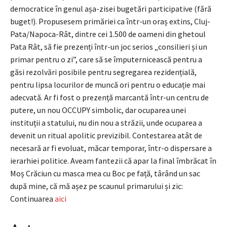
democratice în genul așa-zisei bugetări participative (fără
buget!). Propusesem primăriei ca într-un oraș extins, Cluj-
Pata/Napoca-Rât, dintre cei 1.500 de oameni din ghetoul
Pata Rât, să fie prezenți într-un joc serios „consilieri și un
primar pentru o zi”, care să se împuternicească pentru a
găsi rezolvări posibile pentru segregarea rezidențială,
pentru lipsa locurilor de muncă ori pentru o educație mai
adecvată. Ar fi fost o prezență marcantă într-un centru de
putere, un nou OCCUPY simbolic, dar ocuparea unei
instituții a statului, nu din nou a străzii, unde ocuparea a
devenit un ritual apolitic previzibil. Contestarea atât de
necesară ar fi evoluat, măcar temporar, într-o dispersare a
ierarhiei politice. Aveam fantezii că apar la final îmbrăcat în
Moș Crăciun cu masca mea cu Boc pe față, târând un sac
după mine, că mă așez pe scaunul primarului și zic:
Continuarea
aici