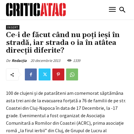
INSERT
Ce-i de făcut când nu poți ieși în
stradă, iar strada o ia în atâtea
direcții diferite?
20 decembrie 2013
1339
De
Redacția
100 de clujeni și de patarâteni am comemorat săptămâna
asta trei ani de la evacuarea forțată a 76 de familii de pe str.
Coastei din Cluj-Napoca în data de 17 Decembrie, la -17
grade. Evenimentul a fost organizat de Asociația
Comunitară a Romilor din Coastei (ACRC), prima asociație
romă „la firul ierbii” din Cluj, de Grupul de Lucru al