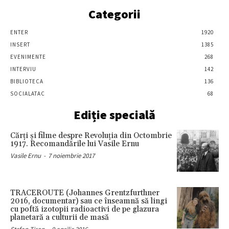
Categorii
ENTER
1920
INSERT
1385
EVENIMENTE
268
INTERVIU
142
BIBLIOTECA
136
SOCIALATAC
68
Ediție specială
Cărţi şi filme despre Revoluţia din Octombrie
1917. Recomandările lui Vasile Ernu
Vasile Ernu
-
7 noiembrie 2017
TRACEROUTE (Johannes Grentzfurthner
2016, documentar) sau ce înseamnă să lingi
cu poftă izotopii radioactivi de pe glazura
planetară a culturii de masă