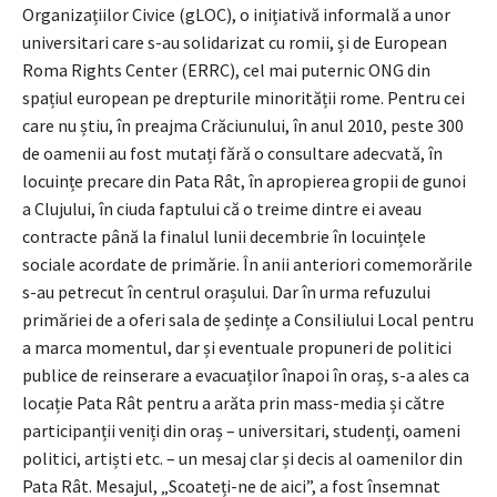
Organizațiilor Civice (gLOC), o inițiativă informală a unor
universitari care s-au solidarizat cu romii, și de European
Roma Rights Center (ERRC), cel mai puternic ONG din
spațiul european pe drepturile minorității rome. Pentru cei
care nu știu, în preajma Crăciunului, în anul 2010, peste 300
de oamenii au fost mutați fără o consultare adecvată, în
locuințe precare din Pata Rât, în apropierea gropii de gunoi
a Clujului, în ciuda faptului că o treime dintre ei aveau
contracte până la finalul lunii decembrie în locuințele
sociale acordate de primărie. În anii anteriori comemorările
s-au petrecut în centrul orașului. Dar în urma refuzului
primăriei de a oferi sala de ședințe a Consiliului Local pentru
a marca momentul, dar și eventuale propuneri de politici
publice de reinserare a evacuaților înapoi în oraș, s-a ales ca
locație Pata Rât pentru a arăta prin mass-media și către
participanții veniți din oraș – universitari, studenți, oameni
politici, artiști etc. – un mesaj clar și decis al oamenilor din
Pata Rât. Mesajul, „Scoateți-ne de aici”, a fost însemnat