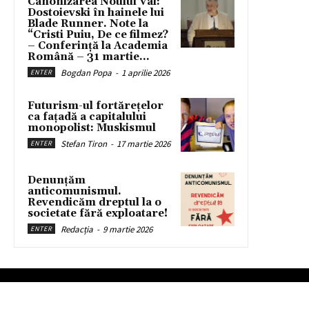
Canonizarea Noului Val:
Dostoievski în hainele lui
Blade Runner. Note la
“Cristi Puiu, De ce filmez?
– Conferință la Academia
Română – 31 martie...
Bogdan Popa
-
1 aprilie 2026
ENTER
Futurism-ul fortărețelor
ca fațadă a capitalului
monopolist: Muskismul
Stefan Tiron
-
17 martie 2026
ENTER
Denunțăm
anticomunismul.
Revendicăm dreptul la o
societate fără exploatare!
Redacția
-
9 martie 2026
ENTER