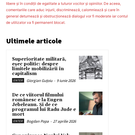
libere şi în condiţii de egalitate a tuturor vocilor şi opiniilor. De aceea,
comentariile care aduc injurii, discriminează, calomniează şi care în
general deturnează şi obstrucţionează dialogul vor fi moderate iar contul
de utilizator va fi permanent blocat.
Ultimele articole
Superioritate militară,
eșec politic: despre
limitele mobilizării în
capitalism
Giorgian Guțoiu
-
9 iunie 2026
ENTER
De ce viitorul filmului
românesc e la Eugen
Jebeleanu. Și de ce
programul lui Radu Jude e
mort
Bogdan Popa
-
27 aprilie 2026
ENTER