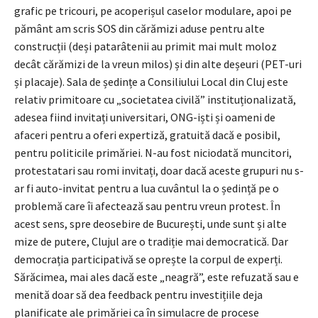
grafic pe tricouri, pe acoperișul caselor modulare, apoi pe
pământ am scris SOS din cărămizi aduse pentru alte
construcții (deși patarâtenii au primit mai mult moloz
decât cărămizi de la vreun milos) și din alte deșeuri (PET-uri
și placaje). Sala de ședințe a Consiliului Local din Cluj este
relativ primitoare cu „societatea civilă” instituționalizată,
adesea fiind invitați universitari, ONG-iști și oameni de
afaceri pentru a oferi expertiză, gratuită dacă e posibil,
pentru politicile primăriei. N-au fost niciodată muncitori,
protestatari sau romi invitați, doar dacă aceste grupuri nu s-
ar fi auto-invitat pentru a lua cuvântul la o ședință pe o
problemă care îi afectează sau pentru vreun protest. În
acest sens, spre deosebire de București, unde sunt și alte
mize de putere, Clujul are o tradiție mai democratică. Dar
democrația participativă se oprește la corpul de experți.
Sărăcimea, mai ales dacă este „neagră”, este refuzată sau e
menită doar să dea feedback pentru investițiile deja
planificate ale primăriei ca în simulacre de procese