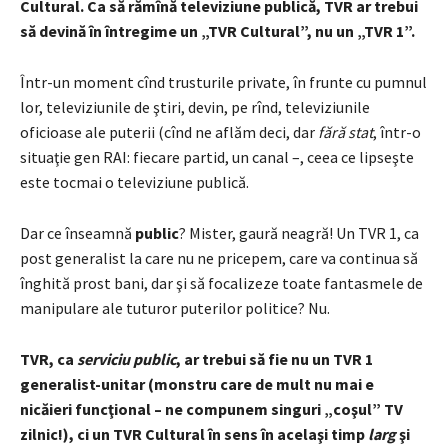
Cultural. Ca să rămînă televiziune publică, TVR ar trebui
să devină în întregime un „TVR Cultural”, nu un „TVR 1”.
Într-un moment cînd trusturile private, în frunte cu pumnul
lor, televiziunile de ştiri, devin, pe rînd, televiziunile
oficioase ale puterii (cînd ne aflăm deci, dar
fără stat
, într-o
situaţie gen RAI: fiecare partid, un canal –, ceea ce lipseşte
este tocmai o televiziune publică.
Dar ce înseamnă
public
? Mister, gaură neagră! Un TVR 1, ca
post generalist la care nu ne pricepem, care va continua să
înghită prost bani, dar şi să focalizeze toate fantasmele de
manipulare ale tuturor puterilor politice? Nu.
TVR, ca
serviciu public
, ar trebui să fie nu un TVR 1
generalist-unitar (monstru care de mult nu mai e
nicăieri funcţional – ne compunem singuri „coşul” TV
zilnic!), ci un TVR Cultural în sens în acelaşi timp
larg
şi