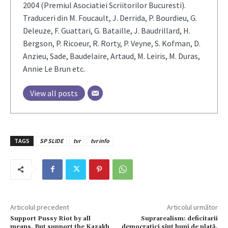
2004 (Premiul Asociatiei Scriitorilor Bucuresti).
Traduceri din M. Foucault, J. Derrida, P. Bourdieu, G.
Deleuze, F. Guattari, G. Bataille, J. Baudrillard, H.
Bergson, P. Ricoeur, R. Rorty, P. Veyne, S. Kofman, D.
Anzieu, Sade, Baudelaire, Artaud, M. Leiris, M. Duras,
Annie Le Brun etc.
View all posts
TAGS
SP SLIDE
tvr
tvr info
Articolul precedent
Articolul următor
Support Pussy Riot by all
Suprarealism: deficitarii
means. But support the Kazakh
democratici sînt buni de plată.