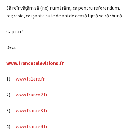
Să reînvăţăm să (ne) numărăm, ca pentru referendum,
regresie, cei şapte sute de ani de acasă lipsă se răzbună.
Capisci?
Deci:
www.francetelevisions.fr
1)
www.la1ere.fr
2)
www.france2.fr
3)
www.france3.fr
4)
www.france4.fr