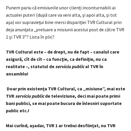
Punem pariu că emisiunile unor clienţi inconturnabili ai
actualei puteri (după care va veni alta, şi apoi alta, şi tot
aşa) vor supravieţui bine mersi dispariţiei TVR Cultural prin
deja anunţata „preluare a misiunii acestui post de către TVR
1 şi TVR 3”? Lista în plic?
TVR Cultural este – de drept, nu de fapt – canalul care
asigură, cît de cît – ca funcţie, ca definiţie, nu ca
realitate –, statutul de
serviciu public
al TVR în
ansamblu!
Doar prin existenţa TVR Cultural, ca „misiune”, mai este
TVR
serviciu public
de televiziune, deci mai poate primi
bani publici, se mai poate bucura de înlesniri suportate
public etc.!
Mai curînd, aşadar, TVR 1 ar trebui desfiinţat, nu TVR