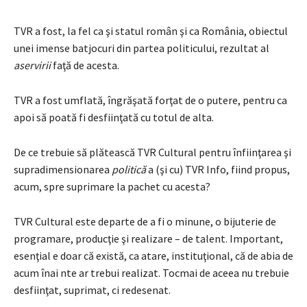
TVR a fost, la fel ca şi statul român şi ca România, obiectul
unei imense batjocuri din partea politicului, rezultat al
aservirii
faţă de acesta.
TVR a fost umflată, îngrăşată forţat de o putere, pentru ca
apoi să poată fi desfiinţată cu totul de alta.
De ce trebuie să plătească TVR Cultural pentru înfiinţarea şi
supradimensionarea
politică
a (şi cu) TVR Info, fiind propus,
acum, spre suprimare la pachet cu acesta?
TVR Cultural este departe de a fi o minune, o bijuterie de
programare, producţie şi realizare – de talent. Important,
esenţial e doar că există, ca atare, instituţional, că de abia de
acum înai nte ar trebui realizat. Tocmai de aceea nu trebuie
desfiinţat, suprimat, ci redesenat.