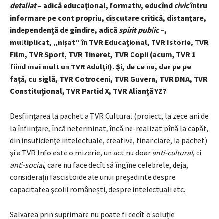
detaliat
– adică educaţional, formativ, educînd
civic
întru
informare pe cont propriu, discutare critică, distanţare,
independenţă de gîndire, adică
spirit public
–,
multiplicat, „nişat” în TVR Educaţional, TVR Istorie, TVR
Film, TVR Sport, TVR Tineret, TVR Copii (acum, TVR 1
fiind mai mult un TVR Adulţi!). Şi, de ce nu, dar pe pe
faţă, cu siglă, TVR Cotroceni, TVR Guvern, TVR DNA, TVR
Constituţional, TVR Partid X, TVR Alianţă YZ?
Desfiinţarea la pachet a TVR Cultural (proiect, la zece ani de
la înfiinţare, încă neterminat, încă ne-realizat pînă la capăt,
din insuficienţe intelectuale, creative, financiare, la pachet)
şi a TVR Info este o mizerie, un act nu doar
anti-cultural
, ci
anti-social
, care nu face decît să îngîne celebrele, deja,
consideraţii fascistoide ale unui preşedinte despre
capacitatea şcolii româneşti, despre intelectuali etc.
Salvarea prin suprimare nu poate fi decît o soluţie