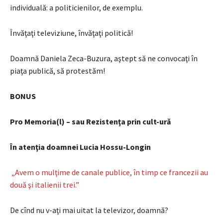
individuală: a politicienilor, de exemplu.
Învăţaţi televiziune, învăţaţi politică!
Doamnă Daniela Zeca-Buzura, aştept să ne convocaţi în
piaţa publică, să protestăm!
BONUS
Pro Memoria(l) – sau Rezistenţa prin cult-ură
În atenţia doamnei Lucia Hossu-Longin
„Avem o mulţime de canale publice, în timp ce francezii au
două şi italienii trei.”
De cînd nu v-aţi mai uitat la televizor, doamnă?