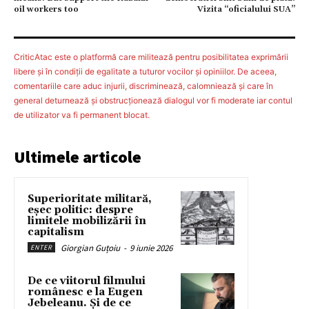
oil workers too
Vizita “oficialului SUA”
CriticAtac este o platformă care militează pentru posibilitatea exprimării
libere şi în condiţii de egalitate a tuturor vocilor şi opiniilor. De aceea,
comentariile care aduc injurii, discriminează, calomniează şi care în
general deturnează şi obstrucţionează dialogul vor fi moderate iar contul
de utilizator va fi permanent blocat.
Ultimele articole
Superioritate militară,
eșec politic: despre
limitele mobilizării în
capitalism
Giorgian Guțoiu
-
9 iunie 2026
ENTER
De ce viitorul filmului
românesc e la Eugen
Jebeleanu. Și de ce