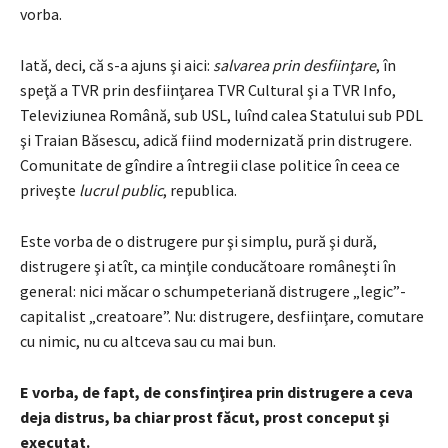
vorba.
Iată, deci, că s-a ajuns şi aici:
salvarea prin desfiinţare
, în
speţă a TVR prin desfiinţarea TVR Cultural şi a TVR Info,
Televiziunea Română, sub USL, luînd calea Statului sub PDL
şi Traian Băsescu, adică fiind modernizată prin distrugere.
Comunitate de gîndire a întregii clase politice în ceea ce
priveşte
lucrul public
, republica.
Este vorba de o distrugere pur şi simplu, pură şi dură,
distrugere şi atît, ca minţile conducătoare româneşti în
general: nici măcar o schumpeteriană distrugere „legic”-
capitalist „creatoare”. Nu: distrugere, desfiinţare, comutare
cu nimic, nu cu altceva sau cu mai bun.
E vorba, de fapt, de consfinţirea prin distrugere a ceva
deja distrus, ba chiar prost făcut, prost conceput şi
executat.