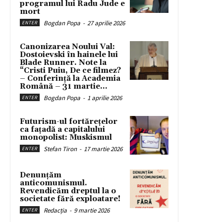
programul lui Radu Jude e
mort
Bogdan Popa
-
27 aprilie 2026
ENTER
Canonizarea Noului Val:
Dostoievski în hainele lui
Blade Runner. Note la
“Cristi Puiu, De ce filmez?
– Conferință la Academia
Română – 31 martie...
Bogdan Popa
-
1 aprilie 2026
ENTER
Futurism-ul fortărețelor
ca fațadă a capitalului
monopolist: Muskismul
Stefan Tiron
-
17 martie 2026
ENTER
Denunțăm
anticomunismul.
Revendicăm dreptul la o
societate fără exploatare!
Redacția
-
9 martie 2026
ENTER