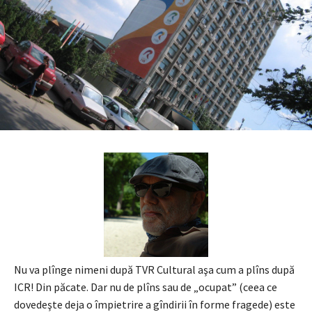
Nu va plînge nimeni după TVR Cultural aşa cum a plîns după
ICR! Din păcate. Dar nu de plîns sau de „ocupat” (ceea ce
dovedeşte deja o împietrire a gîndirii în forme fragede) este