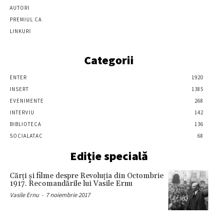
AUTORI
PREMIUL CA
LINKURI
Categorii
ENTER
1920
INSERT
1385
EVENIMENTE
268
INTERVIU
142
BIBLIOTECA
136
SOCIALATAC
68
Ediție specială
Cărţi şi filme despre Revoluţia din Octombrie
1917. Recomandările lui Vasile Ernu
Vasile Ernu
-
7 noiembrie 2017