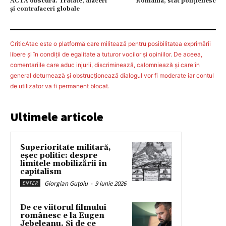
ACTA obscura. Tratate, afaceri
România, stat polițienesc
şi contrafaceri globale
CriticAtac este o platformă care militează pentru posibilitatea exprimării
libere şi în condiţii de egalitate a tuturor vocilor şi opiniilor. De aceea,
comentariile care aduc injurii, discriminează, calomniează şi care în
general deturnează şi obstrucţionează dialogul vor fi moderate iar contul
de utilizator va fi permanent blocat.
Ultimele articole
Superioritate militară,
eșec politic: despre
limitele mobilizării în
capitalism
Giorgian Guțoiu
-
9 iunie 2026
ENTER
De ce viitorul filmului
românesc e la Eugen
Jebeleanu. Și de ce