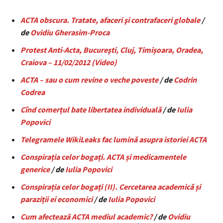
ACTA obscura. Tratate, afaceri şi contrafaceri globale
/
de
Ovidiu Gherasim
-Proca
Protest Anti-Acta, Bucureşti, Cluj, Timișoara, Oradea,
Craiova – 11/02/2012 (Video)
ACTA – sau o cum revine o veche poveste
/ de
Codrin
Codrea
Cînd comerțul bate libertatea individuală
/ de
Iulia
Popovici
Telegramele WikiLeaks fac lumină asupra istoriei ACTA
Conspirația celor bogați. ACTA și medicamentele
generice
/ de
Iulia Popovici
Conspirația celor bogați (II). Cercetarea academică și
paraziții ei economici
/ de
Iulia Popovici
Cum afectează ACTA mediul academic?
/ de
Ovidiu