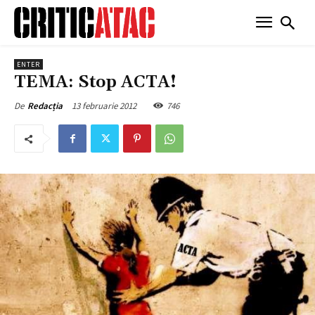
ENTER
TEMA: Stop ACTA!
13 februarie 2012
746
De
Redacția