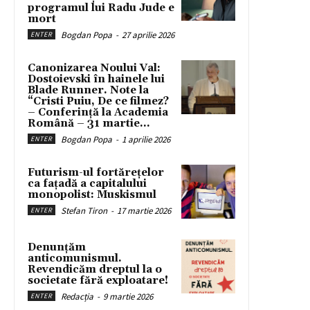
programul lui Radu Jude e
mort
Bogdan Popa
-
27 aprilie 2026
ENTER
Canonizarea Noului Val:
Dostoievski în hainele lui
Blade Runner. Note la
“Cristi Puiu, De ce filmez?
– Conferință la Academia
Română – 31 martie...
Bogdan Popa
-
1 aprilie 2026
ENTER
Futurism-ul fortărețelor
ca fațadă a capitalului
monopolist: Muskismul
Stefan Tiron
-
17 martie 2026
ENTER
Denunțăm
anticomunismul.
Revendicăm dreptul la o
societate fără exploatare!
Redacția
-
9 martie 2026
ENTER