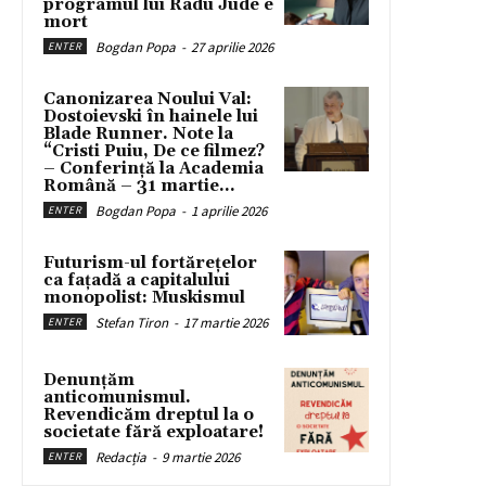
programul lui Radu Jude e
mort
Bogdan Popa
-
27 aprilie 2026
ENTER
Canonizarea Noului Val:
Dostoievski în hainele lui
Blade Runner. Note la
“Cristi Puiu, De ce filmez?
– Conferință la Academia
Română – 31 martie...
Bogdan Popa
-
1 aprilie 2026
ENTER
Futurism-ul fortărețelor
ca fațadă a capitalului
monopolist: Muskismul
Stefan Tiron
-
17 martie 2026
ENTER
Denunțăm
anticomunismul.
Revendicăm dreptul la o
societate fără exploatare!
Redacția
-
9 martie 2026
ENTER