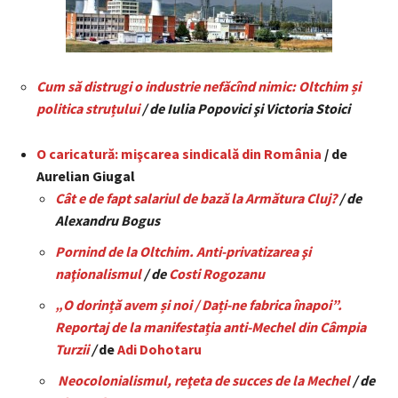
Cum să distrugi o industrie nefăcînd nimic: Oltchim și
politica struțului
/ de Iulia Popovici şi Victoria Stoici
O caricatură: mişcarea sindicală din România
/ de
Aurelian Giugal
Cât e de fapt salariul de bază la Armătura Cluj?
/ de
Alexandru Bogus
Pornind de la Oltchim. Anti-privatizarea şi
naţionalismul
/ de
Costi Rogozanu
„O dorință avem și noi / Dați-ne fabrica înapoi”.
Reportaj de la manifestația anti-Mechel din Câmpia
Turzii
/
de
Adi Dohotaru
Neocolonialismul, reţeta de succes de la Mechel
/ de