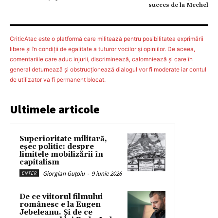
succes de la Mechel
CriticAtac este o platformă care militează pentru posibilitatea exprimării
libere şi în condiţii de egalitate a tuturor vocilor şi opiniilor. De aceea,
comentariile care aduc injurii, discriminează, calomniează şi care în
general deturnează şi obstrucţionează dialogul vor fi moderate iar contul
de utilizator va fi permanent blocat.
Ultimele articole
Superioritate militară,
eșec politic: despre
limitele mobilizării în
capitalism
Giorgian Guțoiu
-
9 iunie 2026
ENTER
De ce viitorul filmului
românesc e la Eugen
Jebeleanu. Și de ce