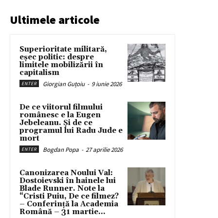
Ultimele articole
Superioritate militară,
eșec politic: despre
limitele mobilizării în
capitalism
Giorgian Guțoiu
-
9 iunie 2026
ENTER
De ce viitorul filmului
românesc e la Eugen
Jebeleanu. Și de ce
programul lui Radu Jude e
mort
Bogdan Popa
-
27 aprilie 2026
ENTER
Canonizarea Noului Val:
Dostoievski în hainele lui
Blade Runner. Note la
“Cristi Puiu, De ce filmez?
– Conferință la Academia
Română – 31 martie...