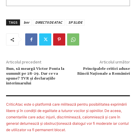
TAGS
bnr
DIRECTII DE ATAC
SP SLIDE
Articolul precedent
Articolul următor
Bun, să meargă Victor Ponta la
Principalele critici aduse
summit pe 28-29. Dar ce va
Băncii Naţionale a României
spune? TVR şi declaraţiile
interimarului
CriticAtac este o platformă care militează pentru posibilitatea exprimării
libere şi în condiţii de egalitate a tuturor vocilor şi opiniilor. De aceea,
comentariile care aduc injurii, discriminează, calomniează şi care în
general deturnează şi obstrucţionează dialogul vor fi moderate iar contul
de utilizator va fi permanent blocat.