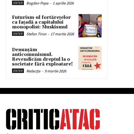
Bogdan Popa
-
1 aprilie 2026
ENTER
Futurism-ul fortărețelor
ca fațadă a capitalului
monopolist: Muskismul
Stefan Tiron
-
17 martie 2026
ENTER
Denunțăm
anticomunismul.
Revendicăm dreptul la o
societate fără exploatare!
Redacția
-
9 martie 2026
ENTER