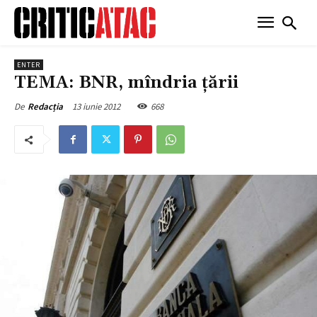
ENTER
TEMA: BNR, mîndria ţării
13 iunie 2012
668
De
Redacția