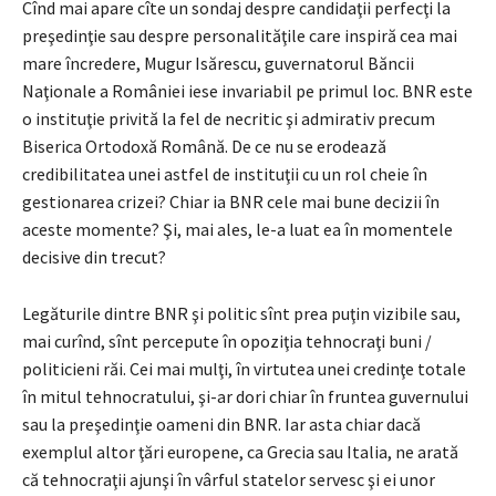
Cînd mai apare cîte un sondaj despre candidaţii perfecţi la
preşedinţie sau despre personalităţile care inspiră cea mai
mare încredere, Mugur Isărescu, guvernatorul Băncii
Naţionale a României iese invariabil pe primul loc. BNR este
o instituţie privită la fel de necritic şi admirativ precum
Biserica Ortodoxă Română. De ce nu se erodează
credibilitatea unei astfel de instituţii cu un rol cheie în
gestionarea crizei? Chiar ia BNR cele mai bune decizii în
aceste momente? Şi, mai ales, le-a luat ea în momentele
decisive din trecut?
Legăturile dintre BNR şi politic sînt prea puţin vizibile sau,
mai curînd, sînt percepute în opoziţia tehnocraţi buni /
politicieni răi. Cei mai mulţi, în virtutea unei credinţe totale
în mitul tehnocratului, şi-ar dori chiar în fruntea guvernului
sau la preşedinţie oameni din BNR. Iar asta chiar dacă
exemplul altor ţări europene, ca Grecia sau Italia, ne arată
că tehnocraţii ajunşi în vârful statelor servesc şi ei unor