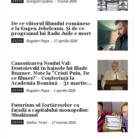
Giorgian Guțoiu
-
9 iunie 2026
ENTER
De ce viitorul filmului românesc
e la Eugen Jebeleanu. Și de ce
programul lui Radu Jude e mort
Bogdan Popa
-
27 aprilie 2026
ENTER
Canonizarea Noului Val:
Dostoievski în hainele lui Blade
Runner. Note la “Cristi Puiu, De
ce filmez? – Conferință la
Academia Română – 31 martie...
Bogdan Popa
-
1 aprilie 2026
ENTER
Futurism-ul fortărețelor ca
fațadă a capitalului monopolist:
Muskismul
Stefan Tiron
-
17 martie 2026
ENTER