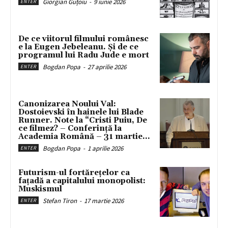
Giorgian Guțoiu
-
9 iunie 2026
ENTER
De ce viitorul filmului românesc
e la Eugen Jebeleanu. Și de ce
programul lui Radu Jude e mort
Bogdan Popa
-
27 aprilie 2026
ENTER
Canonizarea Noului Val:
Dostoievski în hainele lui Blade
Runner. Note la “Cristi Puiu, De
ce filmez? – Conferință la
Academia Română – 31 martie...
Bogdan Popa
-
1 aprilie 2026
ENTER
Futurism-ul fortărețelor ca
fațadă a capitalului monopolist:
Muskismul
Stefan Tiron
-
17 martie 2026
ENTER