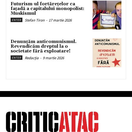
Futurism-ul fortărețelor ca
fațadă a capitalului monopolist:
Muskismul
Stefan Tiron
-
17 martie 2026
ENTER
Denunțăm anticomunismul.
Revendicăm dreptul la o
societate fără exploatare!
Redacția
-
9 martie 2026
ENTER