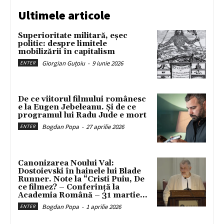
Ultimele articole
Superioritate militară, eșec
politic: despre limitele
mobilizării în capitalism
Giorgian Guțoiu
-
9 iunie 2026
ENTER
De ce viitorul filmului românesc
e la Eugen Jebeleanu. Și de ce
programul lui Radu Jude e mort
Bogdan Popa
-
27 aprilie 2026
ENTER
Canonizarea Noului Val:
Dostoievski în hainele lui Blade
Runner. Note la “Cristi Puiu, De
ce filmez? – Conferință la
Academia Română – 31 martie...
Bogdan Popa
-
1 aprilie 2026
ENTER