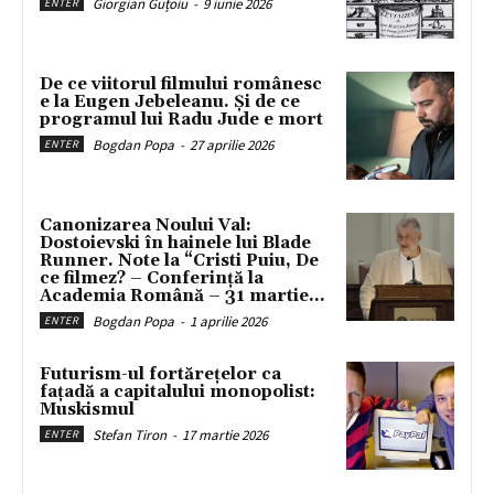
Giorgian Guțoiu
-
9 iunie 2026
ENTER
De ce viitorul filmului românesc
e la Eugen Jebeleanu. Și de ce
programul lui Radu Jude e mort
Bogdan Popa
-
27 aprilie 2026
ENTER
Canonizarea Noului Val:
Dostoievski în hainele lui Blade
Runner. Note la “Cristi Puiu, De
ce filmez? – Conferință la
Academia Română – 31 martie...
Bogdan Popa
-
1 aprilie 2026
ENTER
Futurism-ul fortărețelor ca
fațadă a capitalului monopolist:
Muskismul
Stefan Tiron
-
17 martie 2026
ENTER