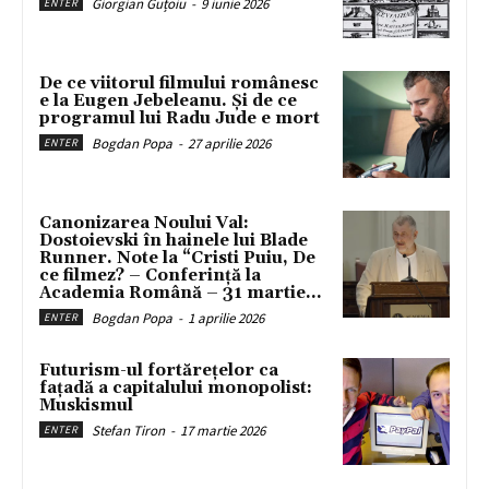
Giorgian Guțoiu
-
9 iunie 2026
ENTER
De ce viitorul filmului românesc
e la Eugen Jebeleanu. Și de ce
programul lui Radu Jude e mort
Bogdan Popa
-
27 aprilie 2026
ENTER
Canonizarea Noului Val:
Dostoievski în hainele lui Blade
Runner. Note la “Cristi Puiu, De
ce filmez? – Conferință la
Academia Română – 31 martie...
Bogdan Popa
-
1 aprilie 2026
ENTER
Futurism-ul fortărețelor ca
fațadă a capitalului monopolist:
Muskismul
Stefan Tiron
-
17 martie 2026
ENTER