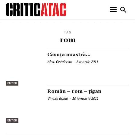
TAG
rom
Căsuța noastră…
Alex. Cistelecan
-
3 martie 2011
ENTER
Român – rom – țigan
Vincze Enikö
-
10 ianuarie 2011
ENTER