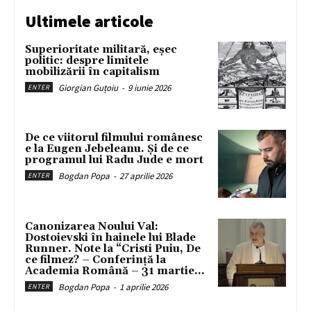
Ultimele articole
Superioritate militară, eșec
politic: despre limitele
mobilizării în capitalism
Giorgian Guțoiu
-
9 iunie 2026
ENTER
De ce viitorul filmului românesc
e la Eugen Jebeleanu. Și de ce
programul lui Radu Jude e mort
Bogdan Popa
-
27 aprilie 2026
ENTER
Canonizarea Noului Val:
Dostoievski în hainele lui Blade
Runner. Note la “Cristi Puiu, De
ce filmez? – Conferință la
Academia Română – 31 martie...
Bogdan Popa
-
1 aprilie 2026
ENTER