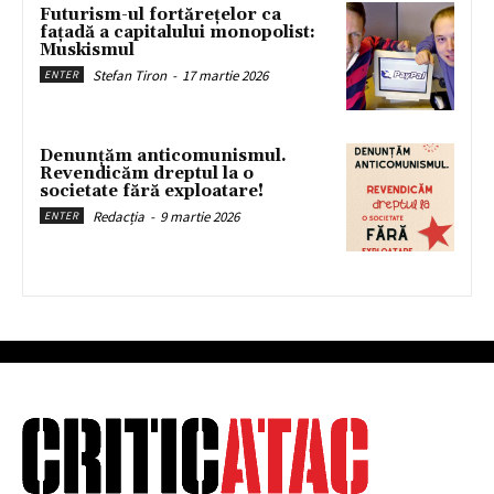
Futurism-ul fortărețelor ca
fațadă a capitalului monopolist:
Muskismul
Stefan Tiron
-
17 martie 2026
ENTER
Denunțăm anticomunismul.
Revendicăm dreptul la o
societate fără exploatare!
Redacția
-
9 martie 2026
ENTER