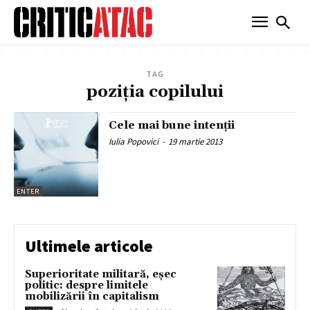
TAG
poziţia copilului
Cele mai bune intenții
Iulia Popovici
-
19 martie 2013
ENTER
Ultimele articole
Superioritate militară, eșec
politic: despre limitele
mobilizării în capitalism