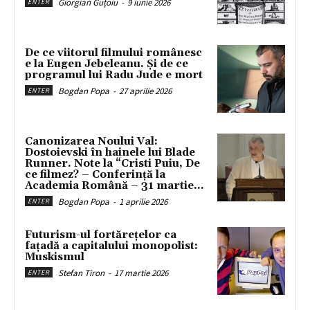
Giorgian Guțoiu
-
9 iunie 2026
ENTER
De ce viitorul filmului românesc
e la Eugen Jebeleanu. Și de ce
programul lui Radu Jude e mort
Bogdan Popa
-
27 aprilie 2026
ENTER
Canonizarea Noului Val:
Dostoievski în hainele lui Blade
Runner. Note la “Cristi Puiu, De
ce filmez? – Conferință la
Academia Română – 31 martie...
Bogdan Popa
-
1 aprilie 2026
ENTER
Futurism-ul fortărețelor ca
fațadă a capitalului monopolist:
Muskismul
Stefan Tiron
-
17 martie 2026
ENTER