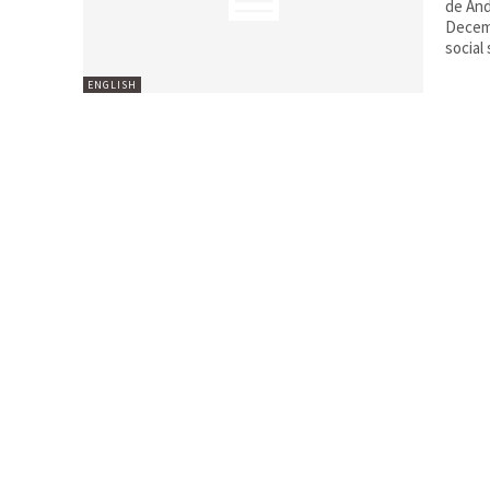
de Andrei State For the fi
Decemb
social 
ENGLISH