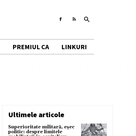
I
PREMIUL CA
LINKURI
Ultimele articole
Superioritate militară, eșec
politic: despre limitele