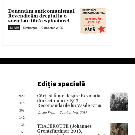
Denunțăm anticomunismul.
Revendicăm dreptul la o
societate fără exploatare!
Redacția
-
9 martie 2026
ENTER
Ediție specială
Cărţi şi filme despre Revoluţia
1920
din Octombrie 1917.
1385
Recomandările lui Vasile Ernu
268
Vasile Ernu
-
7 noiembrie 2017
142
136
TRACEROUTE (Johannes
Grentzfurthner 2016,
68