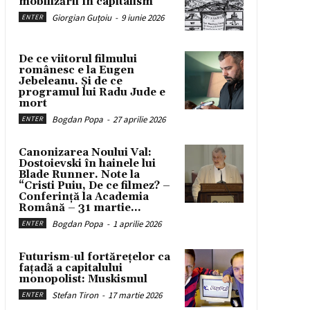
mobilizării în capitalism
Giorgian Guțoiu
-
9 iunie 2026
ENTER
De ce viitorul filmului
românesc e la Eugen
Jebeleanu. Și de ce
programul lui Radu Jude e
mort
Bogdan Popa
-
27 aprilie 2026
ENTER
Canonizarea Noului Val:
Dostoievski în hainele lui
Blade Runner. Note la
“Cristi Puiu, De ce filmez? –
Conferință la Academia
Română – 31 martie...
Bogdan Popa
-
1 aprilie 2026
ENTER
Futurism-ul fortărețelor ca
fațadă a capitalului
monopolist: Muskismul
Stefan Tiron
-
17 martie 2026
ENTER