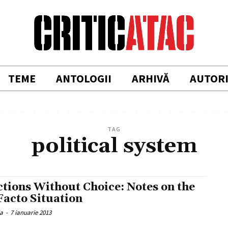
TEME
ANTOLOGII
ARHIVĂ
AUTOR
TAG
political system
ctions Without Choice: Notes on the
Facto Situation
ia
-
7 ianuarie 2013