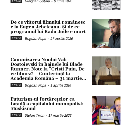
Giorgian Guțoiu
-
9 iunie 2026
ENTER
De ce viitorul filmului românesc
e la Eugen Jebeleanu. Și de ce
programul lui Radu Jude e mort
Bogdan Popa
-
27 aprilie 2026
ENTER
Canonizarea Noului Val:
Dostoievski în hainele lui Blade
Runner. Note la “Cristi Puiu, De
ce filmez? – Conferință la
Academia Română – 31 martie...
Bogdan Popa
-
1 aprilie 2026
ENTER
Futurism-ul fortărețelor ca
fațadă a capitalului monopolist:
Muskismul
Stefan Tiron
-
17 martie 2026
ENTER