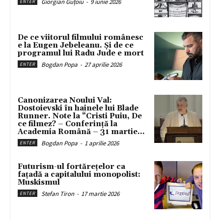
Giorgian Guțoiu
-
9 iunie 2026
ENTER
De ce viitorul filmului românesc
e la Eugen Jebeleanu. Și de ce
programul lui Radu Jude e mort
Bogdan Popa
-
27 aprilie 2026
ENTER
Canonizarea Noului Val:
Dostoievski în hainele lui Blade
Runner. Note la “Cristi Puiu, De
ce filmez? – Conferință la
Academia Română – 31 martie...
Bogdan Popa
-
1 aprilie 2026
ENTER
Futurism-ul fortărețelor ca
fațadă a capitalului monopolist:
Muskismul
Stefan Tiron
-
17 martie 2026
ENTER