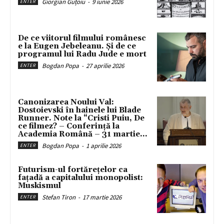
Giorgian Guțoiu
-
9 iunie 2026
ENTER
De ce viitorul filmului românesc
e la Eugen Jebeleanu. Și de ce
programul lui Radu Jude e mort
Bogdan Popa
-
27 aprilie 2026
ENTER
Canonizarea Noului Val:
Dostoievski în hainele lui Blade
Runner. Note la “Cristi Puiu, De
ce filmez? – Conferință la
Academia Română – 31 martie...
Bogdan Popa
-
1 aprilie 2026
ENTER
Futurism-ul fortărețelor ca
fațadă a capitalului monopolist:
Muskismul
Stefan Tiron
-
17 martie 2026
ENTER