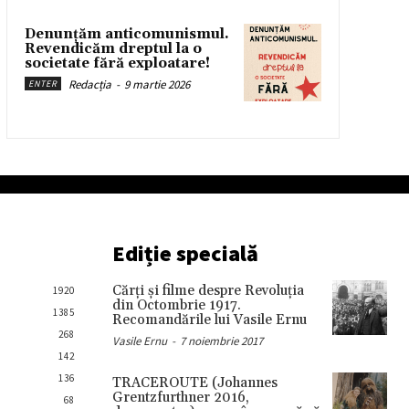
Denunțăm anticomunismul.
Revendicăm dreptul la o
societate fără exploatare!
Redacția
-
9 martie 2026
ENTER
Ediție specială
Cărţi şi filme despre Revoluţia
1920
din Octombrie 1917.
1385
Recomandările lui Vasile Ernu
268
Vasile Ernu
-
7 noiembrie 2017
142
136
TRACEROUTE (Johannes
Grentzfurthner 2016,
68