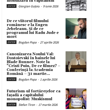
mobilizării în capitalism
Giorgian Guțoiu
-
9 iunie 2026
ENTER
De ce viitorul filmului
românesc e la Eugen
Jebeleanu. Și de ce
programul lui Radu Jude e
mort
Bogdan Popa
-
27 aprilie 2026
ENTER
Canonizarea Noului Val:
Dostoievski în hainele lui
Blade Runner. Note la
“Cristi Puiu, De ce filmez? –
Conferință la Academia
Română – 31 martie...
Bogdan Popa
-
1 aprilie 2026
ENTER
Futurism-ul fortărețelor ca
fațadă a capitalului
monopolist: Muskismul
Stefan Tiron
-
17 martie 2026
ENTER