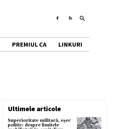
I
PREMIUL CA
LINKURI
Ultimele articole
Superioritate militară, eșec
politic: despre limitele