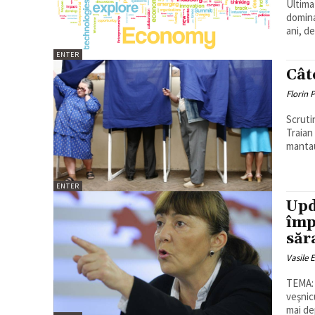
Ultima
domina
ani, de.
ENTER
Cât
Florin 
Scruti
Traian
mantau
ENTER
Upd
împ
săr
Vasile 
TEMA: Alegeril
veşnic
mai dep