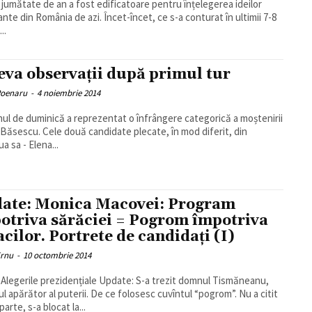
 jumătate de an a fost edificatoare pentru înțelegerea ideilor
nte din România de azi. Încet-încet, ce s-a conturat în ultimii 7-8
..
eva observații după primul tur
Poenaru
-
4 noiembrie 2014
nul de duminică a reprezentat o înfrângere categorică a moștenirii
 Băsescu. Cele două candidate plecate, în mod diferit, din
a sa - Elena...
ate: Monica Macovei: Program
otriva sărăciei = Pogrom împotriva
acilor. Portrete de candidaţi (I)
Ernu
-
10 octombrie 2014
e prezidențiale Update: S-a trezit domnul Tismăneanu,
ul apărător al puterii. De ce folosesc cuvîntul “pogrom”. Nu a citit
arte, s-a blocat la...