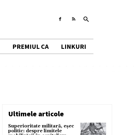
I
PREMIUL CA
LINKURI
Ultimele articole
Superioritate militară, eșec
politic: despre limitele