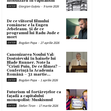
mobilizării în capitalism
Giorgian Guțoiu
-
9 iunie 2026
ENTER
De ce viitorul filmului
românesc e la Eugen
Jebeleanu. Și de ce
programul lui Radu Jude e
mort
Bogdan Popa
-
27 aprilie 2026
ENTER
Canonizarea Noului Val:
Dostoievski în hainele lui
Blade Runner. Note la
“Cristi Puiu, De ce filmez? –
Conferință la Academia
Română – 31 martie...
Bogdan Popa
-
1 aprilie 2026
ENTER
Futurism-ul fortărețelor ca
fațadă a capitalului
monopolist: Muskismul
Stefan Tiron
-
17 martie 2026
ENTER