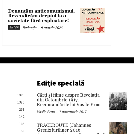
Denunțăm anticomunismul.
Revendicăm dreptul la o
societate fără exploatare!
Redacția
-
9 martie 2026
ENTER
Ediție specială
Cărţi şi filme despre Revoluţia
1920
din Octombrie 1917.
1385
Recomandările lui Vasile Ernu
268
Vasile Ernu
-
7 noiembrie 2017
142
136
TRACEROUTE (Johannes
Grentzfurthner 2016,
68