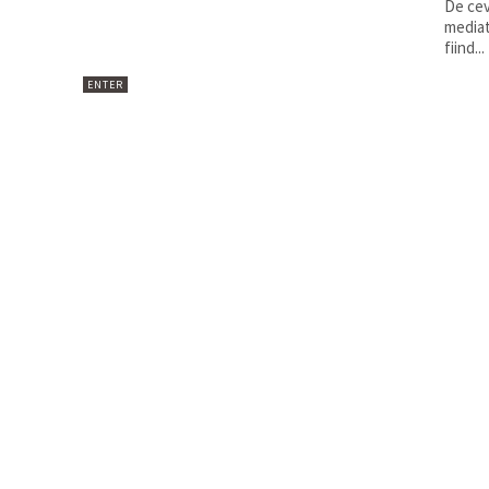
De cev
mediat
fiind...
ENTER