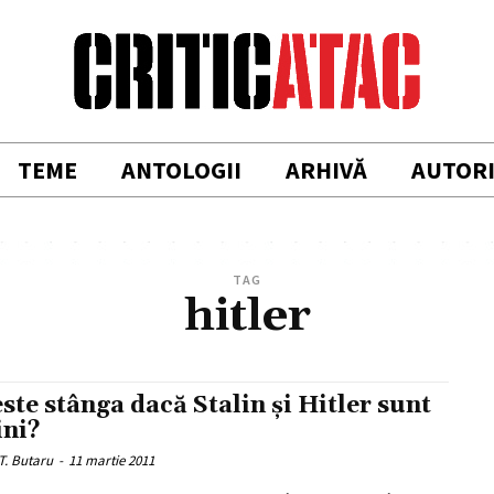
TEME
ANTOLOGII
ARHIVĂ
AUTOR
TAG
hitler
este stânga dacă Stalin și Hitler sunt
ini?
T. Butaru
-
11 martie 2011