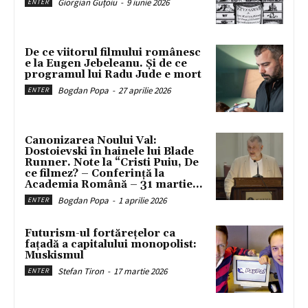
Giorgian Guțoiu
-
9 iunie 2026
ENTER
De ce viitorul filmului românesc
e la Eugen Jebeleanu. Și de ce
programul lui Radu Jude e mort
Bogdan Popa
-
27 aprilie 2026
ENTER
Canonizarea Noului Val:
Dostoievski în hainele lui Blade
Runner. Note la “Cristi Puiu, De
ce filmez? – Conferință la
Academia Română – 31 martie...
Bogdan Popa
-
1 aprilie 2026
ENTER
Futurism-ul fortărețelor ca
fațadă a capitalului monopolist:
Muskismul
Stefan Tiron
-
17 martie 2026
ENTER