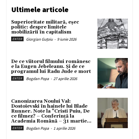
Ultimele articole
Superioritate militară, eșec
politic: despre limitele
mobilizării în capitalism
Giorgian Guțoiu
-
9 iunie 2026
ENTER
De ce viitorul filmului românesc
e la Eugen Jebeleanu. Și de ce
programul lui Radu Jude e mort
Bogdan Popa
-
27 aprilie 2026
ENTER
Canonizarea Noului Val:
Dostoievski în hainele lui Blade
Runner. Note la “Cristi Puiu, De
ce filmez? – Conferință la
Academia Română – 31 martie...
Bogdan Popa
-
1 aprilie 2026
ENTER