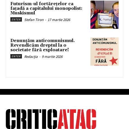
Futurism-ul fortărețelor ca
fațadă a capitalului monopolist:
Muskismul
Stefan Tiron
-
17 martie 2026
ENTER
Denunțăm anticomunismul.
Revendicăm dreptul la o
societate fără exploatare!
Redacția
-
9 martie 2026
ENTER