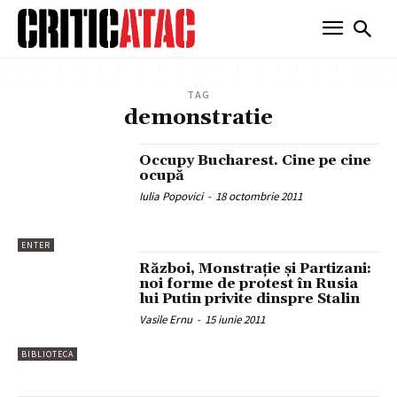
TAG
demonstratie
Occupy Bucharest. Cine pe cine
ocupă
Iulia Popovici
-
18 octombrie 2011
ENTER
Război, Monstraţie şi Partizani:
noi forme de protest în Rusia
lui Putin privite dinspre Stalin
Vasile Ernu
-
15 iunie 2011
BIBLIOTECA