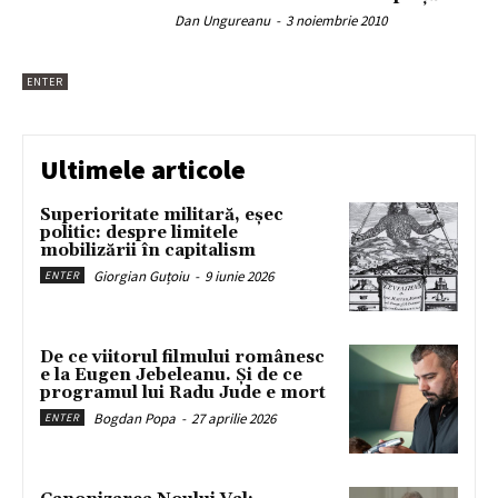
Dan Ungureanu
-
3 noiembrie 2010
ENTER
Ultimele articole
Superioritate militară, eșec
politic: despre limitele
mobilizării în capitalism
Giorgian Guțoiu
-
9 iunie 2026
ENTER
De ce viitorul filmului românesc
e la Eugen Jebeleanu. Și de ce
programul lui Radu Jude e mort
Bogdan Popa
-
27 aprilie 2026
ENTER