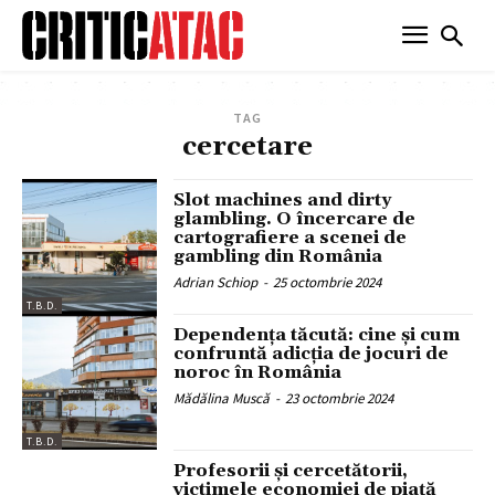
TAG
cercetare
Slot machines and dirty
glambling. O încercare de
cartografiere a scenei de
gambling din România
Adrian Schiop
-
25 octombrie 2024
T.B.D.
Dependența tăcută: cine și cum
confruntă adicția de jocuri de
noroc în România
Mădălina Muscă
-
23 octombrie 2024
T.B.D.
Profesorii și cercetătorii,
victimele economiei de piață