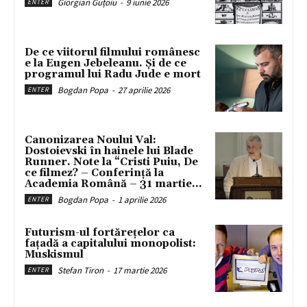
Giorgian Guțoiu
-
9 iunie 2026
ENTER
De ce viitorul filmului românesc
e la Eugen Jebeleanu. Și de ce
programul lui Radu Jude e mort
Bogdan Popa
-
27 aprilie 2026
ENTER
Canonizarea Noului Val:
Dostoievski în hainele lui Blade
Runner. Note la “Cristi Puiu, De
ce filmez? – Conferință la
Academia Română – 31 martie...
Bogdan Popa
-
1 aprilie 2026
ENTER
Futurism-ul fortărețelor ca
fațadă a capitalului monopolist:
Muskismul
Stefan Tiron
-
17 martie 2026
ENTER