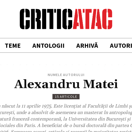
TEME
ANTOLOGII
ARHIVĂ
AUTOR
NUMELE AUTORULUI
Alexandru Matei
15 ARTICOLE
ăscut la 11 aprilie 1975. Este licenţiat al Facultăţii de Limbi ş
cureşti, unde a absolvit de asemenea un masterat în antropolog
ratură franceză contemporană, la Universitatea din Bucureşti şi
ociales din Paris. A beneficiat de o bursă doctorală din partea 