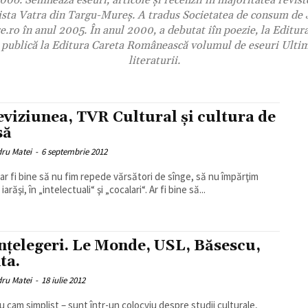
6. Semneaza eseuri, articole şi recenzii în majoritatea revist
vista Vatra din Targu-Mureş. A tradus Societatea de consum de 
.ro în anul 2005. În anul 2000, a debutat iîn poezie, la Editur
 publică la Editura Careta Românească volumul de eseuri Ultime
literaturii.
eviziunea, TVR Cultural şi cultura de
să
dru Matei
-
6 septembrie 2012
ar fi bine să nu fim repede vărsători de sînge, să nu împărţim
iarăşi, în „intelectuali“ şi „cocalari“. Ar fi bine să...
nţelegeri. Le Monde, USL, Băsescu,
ta.
dru Matei
-
18 iulie 2012
iu cam simplist – sunt într-un colocviu despre studii culturale,