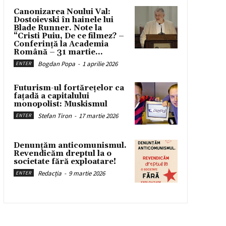
Canonizarea Noului Val:
Dostoievski în hainele lui
Blade Runner. Note la
“Cristi Puiu, De ce filmez? –
Conferință la Academia
Română – 31 martie...
Bogdan Popa
-
1 aprilie 2026
ENTER
Futurism-ul fortărețelor ca
fațadă a capitalului
monopolist: Muskismul
Stefan Tiron
-
17 martie 2026
ENTER
Denunțăm anticomunismul.
Revendicăm dreptul la o
societate fără exploatare!
Redacția
-
9 martie 2026
ENTER