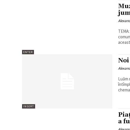
Muz
jum
Alexan
TEMA: De 
comuni
aceast
ENTER
Noi
Alexan
Luăm n
întîmpla
chemat 
INSERT
Pia
a f
Alexan