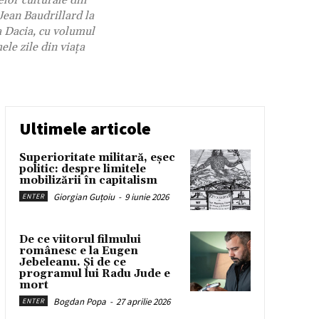
elor culturale din
Jean Baudrillard la
a Dacia, cu volumul
le zile din viaţa
Ultimele articole
Superioritate militară, eșec
politic: despre limitele
mobilizării în capitalism
Giorgian Guțoiu
-
9 iunie 2026
ENTER
De ce viitorul filmului
românesc e la Eugen
Jebeleanu. Și de ce
programul lui Radu Jude e
mort
Bogdan Popa
-
27 aprilie 2026
ENTER