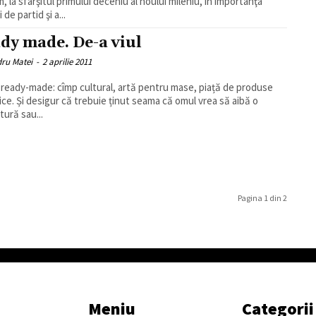
, la sfârşitul primului deceniu al noului mileniu, în importanţa
i de partid şi a...
dy made. De-a viul
dru Matei
-
2 aprilie 2011
 ready-made: cîmp cultural, artă pentru mase, piață de produse
ma că omul vrea să aibă o
tură sau...
Pagina 1 din 2
Meniu
Categorii