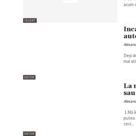
INSERT
Inca
aut
Alexan
Deşi d
mai at
ENTER
La 
sau
Alexan
1.Mă î
putea m
zeci...
ENTER