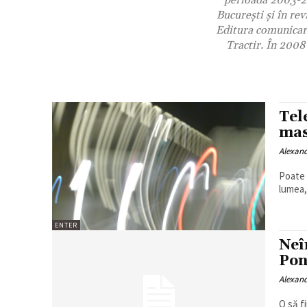
perioada 2003-200
Bucureşti şi în re
Editura comunicare
Tractir. În 2008
Tel
ma
Alexan
Poate 
lumea, 
ENTER
Neî
Pon
Alexan
O să f