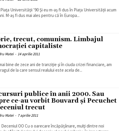
rsităţii ’90 Și eu m-aș fi dus în Piața Universității acum
ani. M-aș fi dus mai ales pentru că în Europa...
orie, trecut, comunism. Limbajul
ocraţiei capitaliste
dru Matei
-
14 aprilie 2011
ai bine de zece ani de tranziţie şi în ciuda crizei financiare, am
ragul de la care sensul realului este acela de...
cursuri publice în anii 2000. Sau
pre ce-au vorbit Bouvard și Pecuchet
deceniul trecut
dru Matei
-
7 aprilie 2011
u o oarecare încăpăţânare, mulţi dintre noi