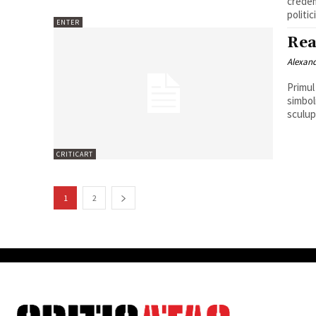
credem
politici
ENTER
Rea
Alexan
Primul
simbolice. Și desigur că trebuie ținut sea
sculup
CRITICART
1
2