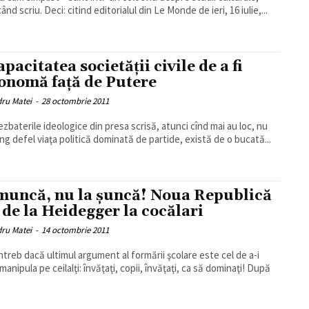
acum când scriu. Deci: citind editorialul din Le Monde de ieri, 16 iulie,...
pacitatea societăţii civile de a fi
onomă faţă de Putere
dru Matei
-
28 octombrie 2011
ezbaterile ideologice din presa scrisă, atunci cînd mai au loc, nu
ing defel viaţa politică dominată de partide, există de o bucată...
muncă, nu la şuncă! Noua Republică
 de la Heidegger la cocălari
dru Matei
-
14 octombrie 2011
ntreb dacă ultimul argument al formării şcolare este cel de a-i
anipula pe ceilalţi: învăţaţi, copii, învăţaţi, ca să dominaţi! După