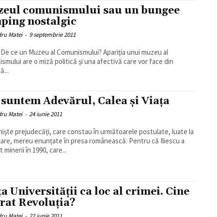
eul comunismului sau un bungee
ping nostalgic
dru Matei
-
9 septembrie 2011
ce un Muzeu al Comunismului? Apariţia unui muzeu al
smului are o miză politică şi una afectivă care vor face din
ă...
 suntem Adevărul, Calea şi Viaţa
dru Matei
-
24 iunie 2011
iște prejudecăți, care constau în următoarele postulate, luate la
re, mereu enunțate în presa românească: Pentru că Iliescu a
minerii în 1990, care...
ţa Universităţii ca loc al crimei. Cine
urat Revoluţia?
dru Matei
-
22 iunie 2011