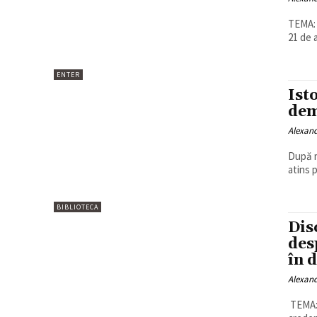
TEMA: Piaţa Unive
21 de 
ENTER
Ist
dem
Alexan
După m
atins p
BIBLIOTECA
Dis
des
în 
Alexan
TEMA: Deceniul OO C