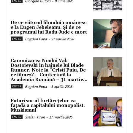
Giorgian Guțoiu
-
9 iunie 2026
ENTER
De ce viitorul filmului românesc
e la Eugen Jebeleanu. Și de ce
programul lui Radu Jude e mort
Bogdan Popa
-
27 aprilie 2026
ENTER
Canonizarea Noului Val:
Dostoievski în hainele lui Blade
Runner. Note la “Cristi Puiu, De
ce filmez? – Conferință la
Academia Română – 31 martie...
Bogdan Popa
-
1 aprilie 2026
ENTER
Futurism-ul fortărețelor ca
fațadă a capitalului monopolist:
Muskismul
Stefan Tiron
-
17 martie 2026
ENTER