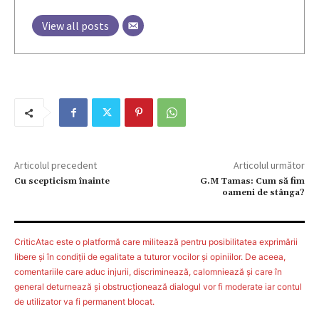
View all posts
Articolul precedent
Articolul următor
Cu scepticism înainte
G.M Tamas: Cum să fim
oameni de stânga?
CriticAtac este o platformă care militează pentru posibilitatea exprimării
libere şi în condiţii de egalitate a tuturor vocilor şi opiniilor. De aceea,
comentariile care aduc injurii, discriminează, calomniează şi care în
general deturnează şi obstrucţionează dialogul vor fi moderate iar contul
de utilizator va fi permanent blocat.