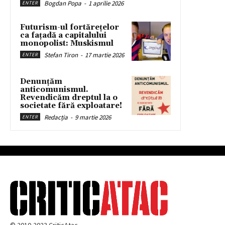
Bogdan Popa
-
1 aprilie 2026
ENTER
Futurism-ul fortărețelor
ca fațadă a capitalului
monopolist: Muskismul
Stefan Tiron
-
17 martie 2026
ENTER
Denunțăm
anticomunismul.
Revendicăm dreptul la o
societate fără exploatare!
Redacția
-
9 martie 2026
ENTER
© 2010-2023 CriticAtac