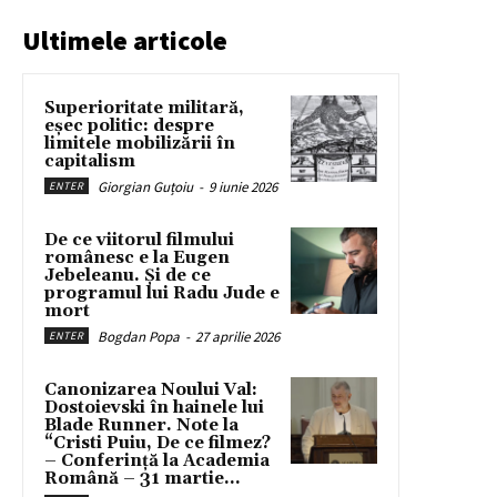
Ultimele articole
Superioritate militară,
eșec politic: despre
limitele mobilizării în
capitalism
Giorgian Guțoiu
-
9 iunie 2026
ENTER
De ce viitorul filmului
românesc e la Eugen
Jebeleanu. Și de ce
programul lui Radu Jude e
mort
Bogdan Popa
-
27 aprilie 2026
ENTER
Canonizarea Noului Val:
Dostoievski în hainele lui
Blade Runner. Note la
“Cristi Puiu, De ce filmez?
– Conferință la Academia
Română – 31 martie...