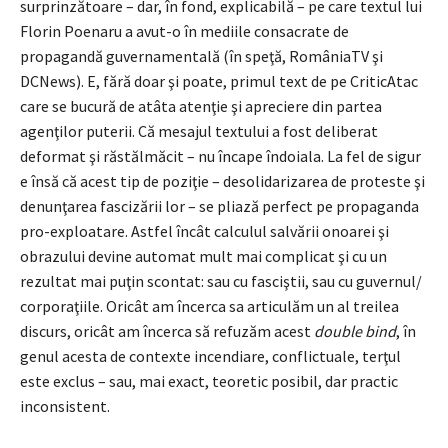
surprinzătoare – dar, în fond, explicabilă – pe care textul lui
Florin Poenaru a avut-o în mediile consacrate de
propagandă guvernamentală (în speţă, RomâniaTV şi
DCNews). E, fără doar şi poate, primul text de pe CriticAtac
care se bucură de atâta atenţie şi apreciere din partea
agenţilor puterii. Că mesajul textului a fost deliberat
deformat şi răstălmăcit – nu încape îndoiala. La fel de sigur
e însă că acest tip de poziţie – desolidarizarea de proteste şi
denunţarea fascizării lor – se pliază perfect pe propaganda
pro-exploatare. Astfel încât calculul salvării onoarei şi
obrazului devine automat mult mai complicat şi cu un
rezultat mai puţin scontat: sau cu fasciştii, sau cu guvernul/
corporaţiile. Oricât am încerca sa articulăm un al treilea
discurs, oricât am încerca să refuzăm acest
double bind
, în
genul acesta de contexte incendiare, conflictuale, terţul
este exclus – sau, mai exact, teoretic posibil, dar practic
inconsistent.