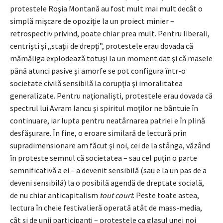
protestele Roşia Montană au fost mult mai mult decât o
simplă mişcare de opoziţie la un proiect minier –
retrospectiv privind, poate chiar prea mult. Pentru liberali,
centrişti şi „staţii de drepţi”, protestele erau dovada că
mămăliga explodează totuşi la un moment dat şi că masele
până atunci pasive şi amorfe se pot configura într-o
societate civilă sensibilă la corupţia şi imoralitatea
generalizate. Pentru naţionalişti, protestele erau dovada că
spectrul lui Avram Iancu şi spiritul moţilor ne bântuie în
continuare, iar lupta pentru neatârnarea patriei e în plină
desfăşurare. În fine, o eroare similară de lectură prin
supradimensionare am făcut şi noi, cei de la stânga, văzând
în proteste semnul că societatea – sau cel puţin o parte
semnificativă a ei – a devenit sensibilă (sau e la un pas de a
deveni sensibilă) la o posibilă agendă de dreptate socială,
de nu chiar anticapitalism
tout court
. Peste toate astea,
lectura în cheie festivalieră operată atât de mass-media,
cât şi de unii participanţi – protestele ca glasul unei noi