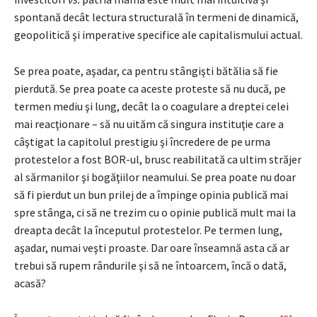
spontană decât lectura structurală în termeni de dinamică,
geopolitică şi imperative specifice ale capitalismului actual.
Se prea poate, aşadar, ca pentru stângişti bătălia să fie
pierdută. Se prea poate ca aceste proteste să nu ducă, pe
termen mediu şi lung, decât la o coagulare a dreptei celei
mai reacţionare – să nu uităm că singura instituţie care a
câştigat la capitolul prestigiu şi încredere de pe urma
protestelor a fost BOR-ul, brusc reabilitată ca ultim străjer
al sărmanilor şi bogăţiilor neamului. Se prea poate nu doar
să fi pierdut un bun prilej de a împinge opinia publică mai
spre stânga, ci să ne trezim cu o opinie publică mult mai la
dreapta decât la începutul protestelor. Pe termen lung,
aşadar, numai veşti proaste. Dar oare înseamnă asta că ar
trebui să rupem rândurile şi să ne întoarcem, încă o dată,
acasă?