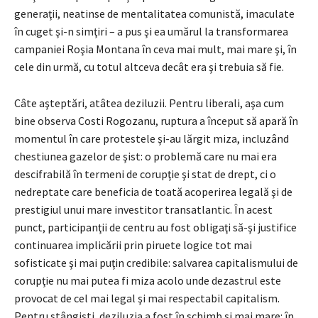
generaţii, neatinse de mentalitatea comunistă, imaculate
în cuget şi-n simţiri – a pus şi ea umărul la transformarea
campaniei Roşia Montana în ceva mai mult, mai mare şi, în
cele din urmă, cu totul altceva decât era şi trebuia să fie.
Câte aşteptări, atâtea deziluzii. Pentru liberali, aşa cum
bine observa Costi Rogozanu, ruptura a început să apară în
momentul în care protestele şi-au lărgit miza, incluzând
chestiunea gazelor de şist: o problemă care nu mai era
descifrabilă în termeni de corupţie şi stat de drept, ci o
nedreptate care beneficia de toată acoperirea legală şi de
prestigiul unui mare investitor transatlantic. În acest
punct, participanţii de centru au fost obligaţi să-şi justifice
continuarea implicării prin piruete logice tot mai
sofisticate şi mai puţin credibile: salvarea capitalismului de
corupţie nu mai putea fi miza acolo unde dezastrul este
provocat de cel mai legal şi mai respectabil capitalism.
Pentru stângişti, deziluzia a fost în schimb şi mai mare: în