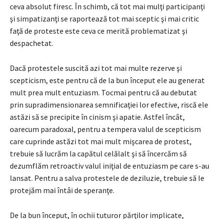
ceva absolut firesc. În schimb, că tot mai mulţi participanţi
şi simpatizanţi se raportează tot mai sceptic şi mai critic
faţă de proteste este ceva ce merită problematizat şi
despachetat.
Dacă protestele suscită azi tot mai multe rezerve şi
scepticism, este pentru că de la bun început ele au generat
mult prea mult entuziasm. Tocmai pentru că au debutat
prin supradimensionarea semnificaţiei lor efective, riscă ele
astăzi să se precipite în cinism şi apatie. Astfel încât,
oarecum paradoxal, pentru a tempera valul de scepticism
care cuprinde astăzi tot mai mult mişcarea de protest,
trebuie să lucrăm la capătul celălalt şi să încercăm să
dezumflăm retroactiv valul iniţial de entuziasm pe care s-au
lansat. Pentru a salva protestele de deziluzie, trebuie să le
protejăm mai întâi de speranţe.
De la bun început, în ochii tuturor părţilor implicate,