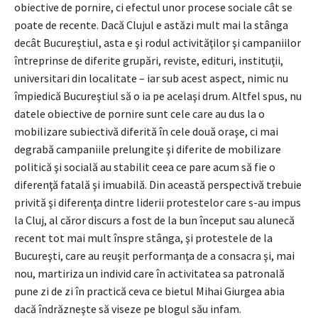
obiective de pornire, ci efectul unor procese sociale cât se
poate de recente. Dacă Clujul e astăzi mult mai la stânga
decât Bucureştiul, asta e şi rodul activităţilor şi campaniilor
întreprinse de diferite grupări, reviste, edituri, instituţii,
universitari din localitate – iar sub acest aspect, nimic nu
împiedică Bucureştiul să o ia pe acelaşi drum. Altfel spus, nu
datele obiective de pornire sunt cele care au dus la o
mobilizare subiectivă diferită în cele două oraşe, ci mai
degrabă campaniile prelungite şi diferite de mobilizare
politică şi socială au stabilit ceea ce pare acum să fie o
diferenţă fatală şi imuabilă. Din această perspectivă trebuie
privită şi diferenţa dintre liderii protestelor care s-au impus
la Cluj, al căror discurs a fost de la bun început sau alunecă
recent tot mai mult înspre stânga, şi protestele de la
Bucureşti, care au reuşit performanţa de a consacra şi, mai
nou, martiriza un individ care în activitatea sa patronală
pune zi de zi în practică ceva ce bietul Mihai Giurgea abia
dacă îndrăzneşte să viseze pe blogul său infam.