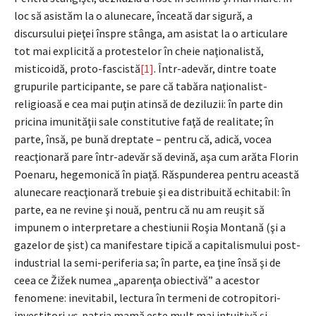
loc să asistăm la o alunecare, înceată dar sigură, a
discursului pieţei înspre stânga, am asistat la o articulare
tot mai explicită a protestelor în cheie naţionalistă,
misticoidă, proto-fascistă
[1]
. Într-adevăr, dintre toate
grupurile participante, se pare că tabăra naţionalist-
religioasă e cea mai puţin atinsă de deziluzii: în parte din
pricina imunităţii sale constitutive faţă de realitate; în
parte, însă, pe bună dreptate – pentru că, adică, vocea
reacţionară pare într-adevăr să devină, aşa cum arăta Florin
Poenaru, hegemonică în piaţă. Răspunderea pentru această
alunecare reacţionară trebuie şi ea distribuită echitabil: în
parte, ea ne revine şi nouă, pentru că nu am reuşit să
impunem o interpretare a chestiunii Roşia Montană (şi a
gazelor de şist) ca manifestare tipică a capitalismului post-
industrial la semi-periferia sa; în parte, ea ţine însă şi de
ceea ce Žižek numea „aparenţa obiectivă” a acestor
fenomene: inevitabil, lectura în termeni de cotropitori-
investitori
vs.
patria mamă este mult mai intuitivă şi