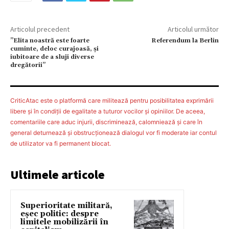
Articolul precedent
Articolul următor
”Elita noastră este foarte
Referendum la Berlin
cuminte, deloc curajoasă, și
iubitoare de a sluji diverse
dregătorii”
CriticAtac este o platformă care militează pentru posibilitatea exprimării
libere şi în condiţii de egalitate a tuturor vocilor şi opiniilor. De aceea,
comentariile care aduc injurii, discriminează, calomniează şi care în
general deturnează şi obstrucţionează dialogul vor fi moderate iar contul
de utilizator va fi permanent blocat.
Ultimele articole
Superioritate militară,
eșec politic: despre
limitele mobilizării în