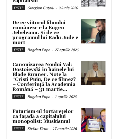
capitalism
Giorgian Guțoiu
-
9 iunie 2026
ENTER
De ce viitorul filmului
românesc e la Eugen
Jebeleanu. Și de ce
programul lui Radu Jude e
mort
Bogdan Popa
-
27 aprilie 2026
ENTER
Canonizarea Noului Val:
Dostoievski în hainele lui
Blade Runner. Note la
“Cristi Puiu, De ce filmez?
– Conferință la Academia
Română – 31 martie...
Bogdan Popa
-
1 aprilie 2026
ENTER
Futurism-ul fortărețelor
ca fațadă a capitalului
monopolist: Muskismul
Stefan Tiron
-
17 martie 2026
ENTER