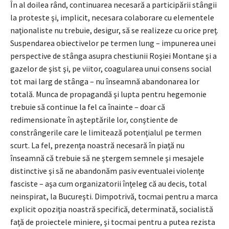
În al doilea rând, continuarea necesară a participării stângii
la proteste şi, implicit, necesara colaborare cu elementele
naţionaliste nu trebuie, desigur, să se realizeze cu orice preţ.
Suspendarea obiectivelor pe termen lung – impunerea unei
perspective de stânga asupra chestiunii Roşiei Montane şi a
gazelor de şist şi, pe viitor, coagularea unui consens social
tot mai larg de stânga – nu înseamnă abandonarea lor
totală. Munca de propagandă şi lupta pentru hegemonie
trebuie să continue la fel ca înainte – doar că
redimensionate în aşteptările lor, conştiente de
constrângerile care le limitează potenţialul pe termen
scurt. La fel, prezenţa noastră necesară în piaţă nu
înseamnă că trebuie să ne ştergem semnele şi mesajele
distinctive şi să ne abandonăm pasiv eventualei violenţe
fasciste – aşa cum organizatorii înţeleg că au decis, total
neinspirat, la Bucureşti. Dimpotrivă, tocmai pentru a marca
explicit opoziţia noastră specifică, determinată, socialistă
faţă de proiectele miniere, şi tocmai pentru a putea rezista