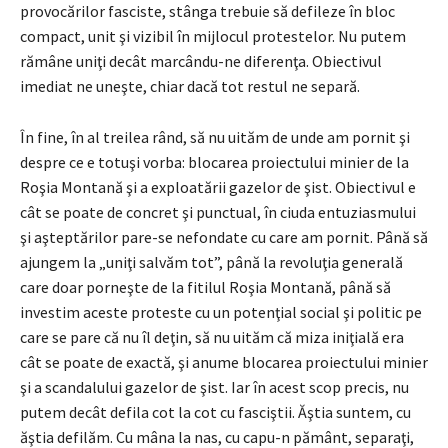
provocărilor fasciste, stânga trebuie să defileze în bloc
compact, unit şi vizibil în mijlocul protestelor. Nu putem
rămâne uniţi decât marcându-ne diferenţa. Obiectivul
imediat ne uneşte, chiar dacă tot restul ne separă.
În fine, în al treilea rând, să nu uităm de unde am pornit şi
despre ce e totuşi vorba: blocarea proiectului minier de la
Roşia Montană şi a exploatării gazelor de şist. Obiectivul e
cât se poate de concret şi punctual, în ciuda entuziasmului
şi aşteptărilor pare-se nefondate cu care am pornit. Până să
ajungem la „uniţi salvăm tot”, până la revoluţia generală
care doar porneşte de la fitilul Roşia Montană, până să
investim aceste proteste cu un potenţial social şi politic pe
care se pare că nu îl deţin, să nu uităm că miza iniţială era
cât se poate de exactă, şi anume blocarea proiectului minier
şi a scandalului gazelor de şist. Iar în acest scop precis, nu
putem decât defila cot la cot cu fasciştii. Ăştia suntem, cu
ăştia defilăm. Cu mâna la nas, cu capu-n pământ, separaţi,