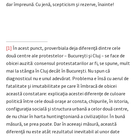
dar împreună. Cu jenă, scepticism şi rezerve, înainte!
[1]
În acest punct, proverbiala deja diferenţă dintre cele
două centre ale protestelor – Bucureşti şi Cluj – se face de
obicei auzită: consensul protestatarilor ar fi, se spune, mult
mai la stânga în Cluj decât în Bucureşti. Nu spun că
diagnosticul nu e unul adevărat. Problema e însă cu aerul de
fatalitate şi imutabilitate pe care îl îmbracă de obicei
această constatare: explicaţia acestei diferenţe de culoare
politică între cele două oraşe ar consta, chipurile, în istoria,
configuraţia socială şi structura urbană a celor două centre,
de nu chiar în harta huntingtoniană a civilizaţiilor. În bună
măsură, se prea poate. Dar în aceeaşi măsură, această
diferenţă nu este atât rezultatul inevitabil al unor date