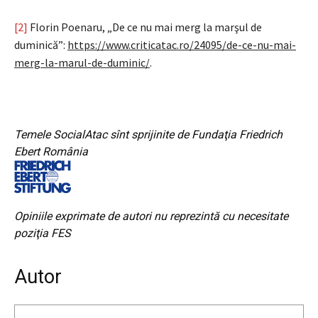
[2]
Florin Poenaru, „De ce nu mai merg la marşul de
duminică”:
https://www.criticatac.ro/24095/de-ce-nu-mai-
merg-la-marul-de-duminic/
.
Temele SocialAtac sînt sprijinite de Fundaţia Friedrich
Ebert România
Opiniile exprimate de autori nu reprezintă cu necesitate
poziţia FES
Autor