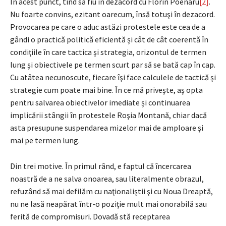
În acest punct, tind să fiu în dezacord cu Florin Poenaru
[2]
.
Nu foarte convins, ezitant oarecum, însă totuşi în dezacord.
Provocarea pe care o aduc astăzi protestele este cea de a
gândi o practică politică eficientă şi cât de cât coerentă în
condiţiile în care tactica şi strategia, orizontul de termen
lung şi obiectivele pe termen scurt par să se bată cap în cap.
Cu atâtea necunoscute, fiecare îşi face calculele de tactică şi
strategie cum poate mai bine. În ce mă priveşte, aş opta
pentru salvarea obiectivelor imediate şi continuarea
implicării stângii în protestele Roşia Montană, chiar dacă
asta presupune suspendarea mizelor mai de amploare şi
mai pe termen lung.
Din trei motive. În primul rând, e faptul că încercarea
noastră de a ne salva onoarea, sau literalmente obrazul,
refuzând să mai defilăm cu naţionaliştii şi cu Noua Dreaptă,
nu ne lasă neapărat într-o poziţie mult mai onorabilă sau
ferită de compromisuri. Dovadă stă receptarea