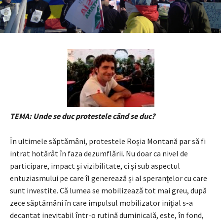
TEMA: Unde se duc protestele când se duc?
În ultimele săptămâni, protestele Roşia Montană par să fi
intrat hotărât în faza dezumflării. Nu doar ca nivel de
participare, impact şi vizibilitate, ci şi sub aspectul
entuziasmului pe care îl generează şi al speranţelor cu care
sunt investite. Că lumea se mobilizează tot mai greu, după
zece săptămâni în care impulsul mobilizator iniţial s-a
decantat inevitabil într-o rutină duminicală, este, în fond,