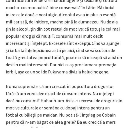
contracultura eliberării halucinogene şi sexuale şi cultura
macho-cosmonautică bine conservată în tărie. Războiul
între cele două e nostalgic. Alcoolul avea în plus o esenţă
militaristă, de iniţiere, macho pînă la dumnezeu. Nu de aia
ţin la alcool, ţin din tot restul de motive: că totuşi e cel mai
popular drog şi că mulţi îl consumă mai mult decît
interesant şi înţelept. Excesele sînt excepţii. Cînd va ajunge
şi iarba la înţelepciunea asta pe aici, cînd se va scutura de
toată greutatea popculturală, poate o să înceapă să aibă un
destin mai interesant. Dar nici n-aş proclama supremaţia
ierbii, aşa ca un soi de Fukuyama divizia halucinogene.
Ironia supremă e că am crescut în popcultura drogurilor
fără să am vreo idee exact de consum intens. Nu înţelegi
dacă nu consumi? Habar n-am. Asta cu excesul de droguri din
motive culturale ar semăna cu dopaj intens pentru un
fotbal cu băieţii pe maidan. Nu pot să-l înţeleg pe Cobain
pentru că n-am băgat de alea grele? Ba eu cred că a mers