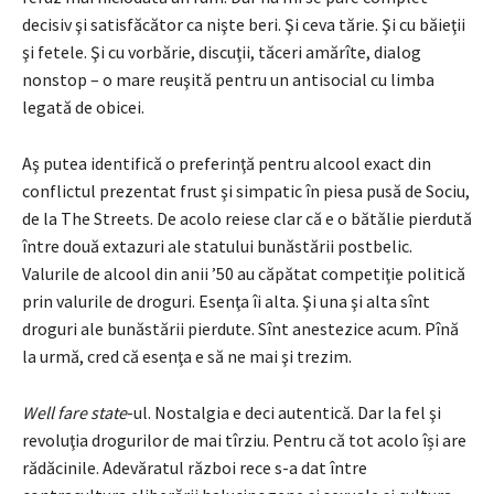
decisiv şi satisfăcător ca nişte beri. Şi ceva tărie. Şi cu băieţii
şi fetele. Şi cu vorbărie, discuţii, tăceri amărîte, dialog
nonstop – o mare reuşită pentru un antisocial cu limba
legată de obicei.
Aş putea identifică o preferinţă pentru alcool exact din
conflictul prezentat frust şi simpatic în piesa pusă de Sociu,
de la The Streets. De acolo reiese clar că e o bătălie pierdută
între două extazuri ale statului bunăstării postbelic.
Valurile de alcool din anii ’50 au căpătat competiţie politică
prin valurile de droguri. Esenţa îi alta. Şi una şi alta sînt
droguri ale bunăstării pierdute. Sînt anestezice acum. Pînă
la urmă, cred că esenţa e să ne mai şi trezim.
Well fare state
-ul. Nostalgia e deci autentică. Dar la fel şi
revoluţia drogurilor de mai tîrziu. Pentru că tot acolo își are
rădăcinile. Adevăratul război rece s-a dat între