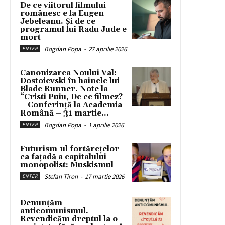
De ce viitorul filmului
românesc e la Eugen
Jebeleanu. Și de ce
programul lui Radu Jude e
mort
Bogdan Popa
-
27 aprilie 2026
ENTER
Canonizarea Noului Val:
Dostoievski în hainele lui
Blade Runner. Note la
“Cristi Puiu, De ce filmez?
– Conferință la Academia
Română – 31 martie...
Bogdan Popa
-
1 aprilie 2026
ENTER
Futurism-ul fortărețelor
ca fațadă a capitalului
monopolist: Muskismul
Stefan Tiron
-
17 martie 2026
ENTER
Denunțăm
anticomunismul.
Revendicăm dreptul la o