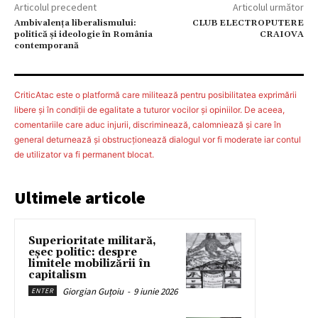
Articolul precedent
Articolul următor
Ambivalenţa liberalismului:
CLUB ELECTROPUTERE
politică şi ideologie în România
CRAIOVA
contemporană
CriticAtac este o platformă care militează pentru posibilitatea exprimării
libere şi în condiţii de egalitate a tuturor vocilor şi opiniilor. De aceea,
comentariile care aduc injurii, discriminează, calomniează şi care în
general deturnează şi obstrucţionează dialogul vor fi moderate iar contul
de utilizator va fi permanent blocat.
Ultimele articole
Superioritate militară,
eșec politic: despre
limitele mobilizării în
capitalism
Giorgian Guțoiu
-
9 iunie 2026
ENTER