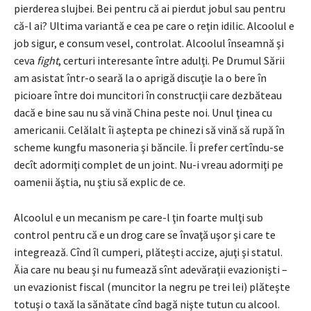
pierderea slujbei. Bei pentru că ai pierdut jobul sau pentru
că-l ai? Ultima variantă e cea pe care o reţin idilic. Alcoolul e
job sigur, e consum vesel, controlat. Alcoolul înseamnă şi
ceva
fight
, certuri interesante între adulţi. Pe Drumul Sării
am asistat într-o seară la o aprigă discuţie la o bere în
picioare între doi muncitori în construcţii care dezbăteau
dacă e bine sau nu să vină China peste noi. Unul ţinea cu
americanii. Celălalt îi aştepta pe chinezi să vină să rupă în
scheme kungfu masoneria şi băncile. Îi prefer certîndu-se
decît adormiţi complet de un joint. Nu-i vreau adormiţi pe
oamenii ăştia, nu ştiu să explic de ce.
Alcoolul e un mecanism pe care-l ţin foarte mulţi sub
control pentru că e un drog care se învaţă uşor şi care te
integrează. Cînd îl cumperi, plăteşti accize, ajuţi şi statul.
Ăia care nu beau şi nu fumează sînt adevăraţii evazionişti –
un evazionist fiscal (muncitor la negru pe trei lei) plăteşte
totuşi o taxă la sănătate cînd bagă nişte tutun cu alcool.