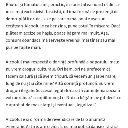
Băutul şi fumatul sînt, practic, în societatea noastră din ce
în ce mai exclusivist-fascistă, ultima formă de prezenţă de
demn-plătitor-de-taxe pe care o mai poate avea un
cetăţean. Alcoolul e ca benzina, pune totul în mişcare. Dacă
plăteam accize pe haşiş, poate băgam mai mult. Aşa,
consum doar dacă mă serveşte vreunul mai tînăr sau mai
pus pe fapte mari.
Alcoolul mai respectă o dorinţă profundă a poporului meu:
nu vrem droguri culturale. Ori bem, ori ne prefacem că
facem cultură şi că avem tripuri, că vedem un şarpe mare,
lung de nu ştiu cîte mile? Altă dorinţă profundă: nu vrem
droguri ilegale. Succesul legalelor arată cuminţenia socială
extraordinară a copiilor noştri. Noi nu băgăm pe gît decît ce
e aprobat de mase largi şi eventual „legalizat”.
Alcoolul e şi o formă de revendicare de la o anumită
generaţie. Asta e, am o vîrstă, nu mai pot să dansez fără să