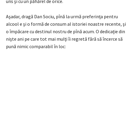
uns şi cu un păhărel de orice.
Aşadar, dragă Dan Sociu, pînă la urmă preferinţa pentru
alcool e şi o formă de consum al istoriei noastre recente, şi
o împăcare cu destinul nostru de pînă acum. O dedicaţie din
nişte ani pe care tot mai mulţi îi regretă fără să încerce să
pună nimic comparabil în loc: