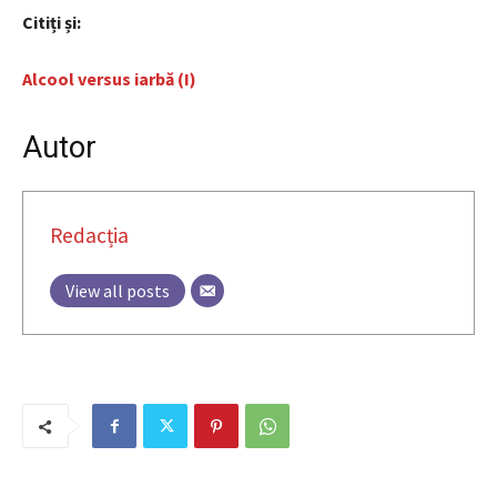
Citiți și:
Alcool versus iarbă (I)
Autor
Redacția
View all posts