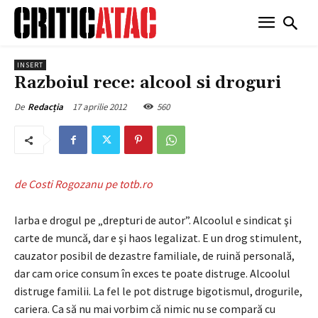
INSERT
Razboiul rece: alcool si droguri
17 aprilie 2012
560
De
Redacția
de Costi Rogozanu pe totb.ro
Iarba e drogul pe „drepturi de autor”. Alcoolul e sindicat şi
carte de muncă, dar e şi haos legalizat. E un drog stimulent,
cauzator posibil de dezastre familiale, de ruină personală,
dar cam orice consum în exces te poate distruge. Alcoolul
distruge familii. La fel le pot distruge bigotismul, drogurile,
cariera. Ca să nu mai vorbim că nimic nu se compară cu