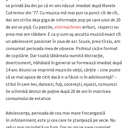
se prindă ăia din jur că m-am născut imediat după Marele
Cutremur din ’77. Cu muzica mă mai pun la punct cît de cît,
dar am strîns deja giga de informaţie pop pe care unul de 20
de ani se pişă. Cu pastile,
slotmachines
ierburi, ciuperci nu
prea mai am răbdare. E ca şi cum aş asculta muzică exact cît
un adolescent pasionat în ziua de azi. Scuze, prea tîrziu, am
consumat perioada mea de obsesie. Psihicul cică e format
de copilărie. Dar toată lăbăreala numită distracţie,
divertisment, hăhăială în general se formează imediat după
14 ani. Atunci se imprimă muzicile vieţii, cărţile – cine poate
să se mai apuce de citit dacă n-a făcut-o în adolescenţă? –
stilul în care bei, dansezi, fuţi, cucereşti, eşuezi, concurezi.
Se schimbă destul de puţine după 20 de ani în matricea
consumului de extatice.
Adolescenţa, perioada de cea mai mare frecangeală
în
infotainment
, este şi cea care te ştanţează pe vecie. Nu
refuz mai niciodată un fum. Dar nu mi se pare complet