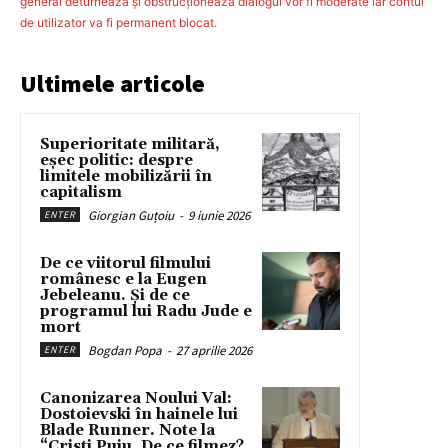
general deturnează şi obstrucţionează dialogul vor fi moderate iar contul
de utilizator va fi permanent blocat.
Ultimele articole
Superioritate militară,
eșec politic: despre
limitele mobilizării în
capitalism
Giorgian Guțoiu
-
9 iunie 2026
ENTER
De ce viitorul filmului
românesc e la Eugen
Jebeleanu. Și de ce
programul lui Radu Jude e
mort
Bogdan Popa
-
27 aprilie 2026
ENTER
Canonizarea Noului Val:
Dostoievski în hainele lui
Blade Runner. Note la
“Cristi Puiu, De ce filmez?