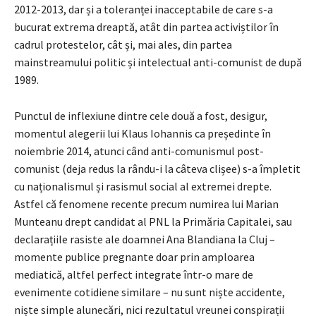
2012-2013, dar și a toleranței inacceptabile de care s-a
bucurat extrema dreaptă, atât din partea activiștilor în
cadrul protestelor, cât și, mai ales, din partea
mainstreamului politic și intelectual anti-comunist de după
1989.
Punctul de inflexiune dintre cele două a fost, desigur,
momentul alegerii lui Klaus Iohannis ca președinte în
noiembrie 2014, atunci când anti-comunismul post-
comunist (deja redus la rându-i la câteva clișee) s-a împletit
cu naționalismul și rasismul social al extremei drepte.
Astfel că fenomene recente precum numirea lui Marian
Munteanu drept candidat al PNL la Primăria Capitalei, sau
declarațiile rasiste ale doamnei Ana Blandiana la Cluj –
momente publice pregnante doar prin amploarea
mediatică, altfel perfect integrate într-o mare de
evenimente cotidiene similare – nu sunt niște accidente,
niște simple alunecări, nici rezultatul vreunei conspirații