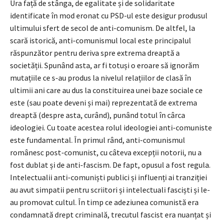
Ura față de stânga, de egalitate și de solidaritate
identificate în mod eronat cu PSD-ul este desigur produsul
ultimului sfert de secol de anti-comunism. De altfel, la
scară istorică, anti-comunismul local este principalul
răspunzător pentru deriva spre extrema dreaptă a
societății. Spunând asta, ar fi totuși o eroare să ignorăm
mutațiile ce s-au produs la nivelul relațiilor de clasă în
ultimii ani care au dus la constituirea unei baze sociale ce
este (sau poate deveni și mai) reprezentată de extrema
dreaptă (despre asta, curând), punând totul în cârca
ideologiei. Cu toate acestea rolul ideologiei anti-comuniste
este fundamental. În primul rând, anti-comunismul
românesc post-comunist, cu câteva excepții notorii, nu a
fost dublat și de anti-fascism. De fapt, opusul a fost regula.
Intelectualii anti-comuniști publici și influenți ai tranziției
au avut simpatii pentru scriitori și intelectuali fasciști și le-
au promovat cultul. În timp ce adeziunea comunistă era
condamnată drept criminală, trecutul fascist era nuanțat și