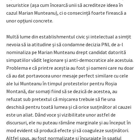
securistice (așa cum încearcă unii să acrediteze ideea în
cazul Marian Munteanu), ci o consecință foarte firească a
unor opțiuni concrete.
Multă lume din establishmentul civic și intelectual a simțit
nevoia să ia atitudine și să condamne decizia PNL de a-l
nominaliza pe Marian Munteanu drept candidat datorită
simpatiilor vădit legionare și anti-democratice ale acestuia.
Problema e că printre aceștia au fost și oameni care nu doar
că au dat portavocea unor mesaje perfect similare cu cele
ale lui Munteanu în timpul protestelor pentru Roșia
Montană, dar somați fiind să se dezică de acestea, au
refuzat sub pretextul că mișcarea trebuie să fie una
deschisă pentru toată lumea și că orice susținător al cauzei
este un aliat. Dând voce și vizibilitate unor astfel de
discursuri, ele nu puteau rămâne marginale și au început în
mod evident să producă efecte și să coaguleze susținători.
Altfel spus, au fost normalizate și încurajate în spațiul