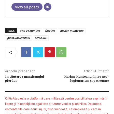
View all posts
TAGS
anti-comunism
fascism
marian munteanu
piata universitatii
SP SLIDE
Articolul precedent
Articolul următor
În căutarea marxismului
Marian Munteanu, între neo-
pierdut
legionarism și patronate
CriticAtac este o platformă care militează pentru posibilitatea exprimării
libere şi în condiţii de egalitate a tuturor vocilor şi opiniilor. De aceea,
comentariile care aduc injurii, discriminează, calomniează şi care în