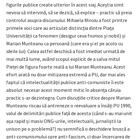
figurile publice create ulterior în acest siaj. Aceștia simt
nevoia să intervină, să se dezică, să explice – practic să preia
controlul asupra discursului. Mihaela Miroiu a fost printre
primele voci care au articulat distincția dintre Piața
Universității ca fenomen (desigur ceva frumos și nobil) și
Marian Munteanu ca persoană (care era și el pe acolo cu
ideile lui). Calea astfel deschisă a fost imediat urmată de
mai multă lume, având scopul explicit de a salva mitul
Pieței de figura foarte reală a lui Marian Munteanu. Acest
efort arată nu doar mitizarea extremă a PU, dar mai ales
faptul că intelectualității publice anti-comuniste îi este
absolut necesar acest moment mitic în absența căruia
practic s-ar dezintegra. Cum discuțiile critice despre Marian
Munteanu riscau să antreneze o reevaluare a însăți PU 1990,
valul de delimitări publice față de acesta (când s-au mai unit
așa rapid și masiv ONG-urile, intelectualii, jurnaliștii la
unison pe o problemă?) nu semnifică o deschidere bruscă a
anti-comunismului spre anti-fascism, ci doar încercarea de