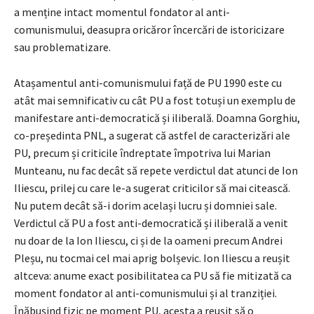
a menține intact momentul fondator al anti-
comunismului, deasupra oricăror încercări de istoricizare
sau problematizare.
Atașamentul anti-comunismului față de PU 1990 este cu
atât mai semnificativ cu cât PU a fost totuși un exemplu de
manifestare anti-democratică și iliberală. Doamna Gorghiu,
co-președinta PNL, a sugerat că astfel de caracterizări ale
PU, precum și criticile îndreptate împotriva lui Marian
Munteanu, nu fac decât să repete verdictul dat atunci de Ion
Iliescu, prilej cu care le-a sugerat criticilor să mai citească.
Nu putem decât să-i dorim același lucru și domniei sale.
Verdictul că PU a fost anti-democratică și iliberală a venit
nu doar de la Ion Iliescu, ci și de la oameni precum Andrei
Pleșu, nu tocmai cel mai aprig bolșevic. Ion Iliescu a reușit
altceva: anume exact posibilitatea ca PU să fie mitizată ca
moment fondator al anti-comunismului și al tranziției.
Înăbușind fizic pe moment PU, acesta a reușit să o