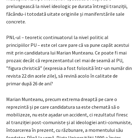
prelungească la nivel ideologic pe durata întregii tranziții,
făcându-i totodată uitate originile și maniferstările sale
concrete.
PNL-ul – teoretic continuatorul la nivel politic al
principiilor PU – este cel care pare că va pune capăt acestui
mit prin candidatura lui Marian Munteanu. Ce poate fi mai
prozaic decât că reprezentantul cel mai de seamă al PU,
”figura christică” (expresia a fost folosită într-un număr din
revista 22 din acele zile), să revină acolo în calitate de
primar după 26 de ani?
Marian Munteanu, precum extrema dreaptă pe care o
reprezintă și pe care candidatura sa este chemată să o
mobilizeze, nu este așadar un accident, ci rezultatul firesc
al tranziției post-comuniste și al ideologiei anti-comuniste,
întoarcerea în prezent, cu răzbunare, a momentului său
fondator. Până la urmă, Piața Universității 1990 a învins.