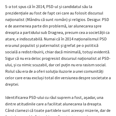
S-a tot spus că în 2014, PSD-ul și candidatul său la
prezidențiale au fost de fapt cei care au folosit discursul
naționalist (Mândru că sunt român) și religios. Desigur. PSD
e de asemenea parte din problemă, iar alunecarea spre
dreapta a partidului sub Dragnea, precum cea a societății ca
atare, e indiscutabilă. Numai că în 2014 naționalismul PSD
era unul populist și paternalist și grefat pe o politică
socială a redistribuirii, chiar dacă minimală, totuși evidentă.
Sigur că nu era deloc progresist discursul naționalist al PSD-
ului, și cu nimic scuzabil, dar cel puțin nu era rasism social.
Rolul său era de a oferi soluția iluzorie a unei comunități
celor care erau excluși total din versiunea despre societate a
dreptei.
Identificarea PSD-ului cu răul suprem a fost, așadar, una
dintre atitudinile care a facilitat alunecarea la dreapta.
Când clamezi că toate partidele sunt aceeași mizerie, dar de