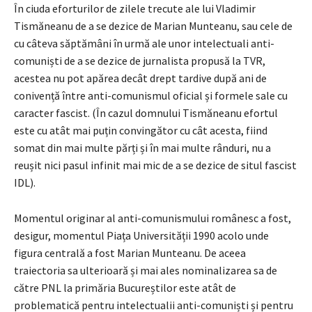
În ciuda eforturilor de zilele trecute ale lui Vladimir
Tismăneanu de a se dezice de Marian Munteanu, sau cele de
cu câteva săptămâni în urmă ale unor intelectuali anti-
comuniști de a se dezice de jurnalista propusă la TVR,
acestea nu pot apărea decât drept tardive după ani de
conivență între anti-comunismul oficial și formele sale cu
caracter fascist. (În cazul domnului Tismăneanu efortul
este cu atât mai puțin convingător cu cât acesta, fiind
somat din mai multe părți și în mai multe rânduri, nu a
reușit nici pasul infinit mai mic de a se dezice de situl fascist
IDL).
Momentul originar al anti-comunismului românesc a fost,
desigur, momentul Piața Universității 1990 acolo unde
figura centrală a fost Marian Munteanu. De aceea
traiectoria sa ulterioară și mai ales nominalizarea sa de
către PNL la primăria Bucureștilor este atât de
problematică pentru intelectualii anti-comuniști și pentru