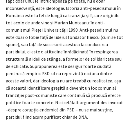
fapt doar unul le întruchipează pe toate, nu e doar
inconsecvență, este ideologie. Istoria anti-pesedismului în
România este la fel de lungă ca tranziția și își are originile
tot acolo de unde vine și Marian Munteanu: în anti-
comunismul Pieței Universității 1990. Anti-pesedismul nu
este doar o fobie față de liderul fondator Iliescu (cum se tot
spune), sau față de succesorii acestuia la conducerea
partidului, ci este o atitudine înrădăcinată în respingerea
structurală a ideii de stânga, a formelor de solidaritate sau
de echitate. Suprapunerea este desigur foarte ciudată
pentru că empiric PSD-ul nu reprezintă nici una dintre
aceste valori, dar ideologia nu are treabă cu realitatea, așa
că această identificare greșită a devenit un loc comun al
tranziției post-comuniste care continuă să producă efecte
politice foarte concrete. Nici celălalt argument des invocat
–despre corupția endemică din PSD – nu se mai susține,
partidul fiind acum purificat chiar de DNA.