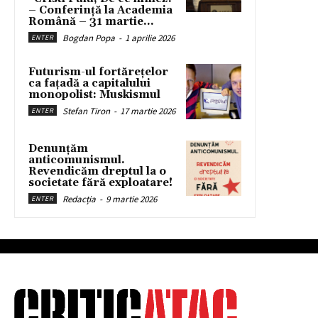
– Conferință la Academia
Română – 31 martie...
Bogdan Popa
-
1 aprilie 2026
ENTER
Futurism-ul fortărețelor
ca fațadă a capitalului
monopolist: Muskismul
Stefan Tiron
-
17 martie 2026
ENTER
Denunțăm
anticomunismul.
Revendicăm dreptul la o
societate fără exploatare!
Redacția
-
9 martie 2026
ENTER