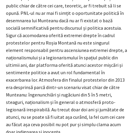
public chiar de către cei care, teoretic, ar fi trebuit să li se
opună. PNL-ul nu ar mai fi simțit o oportunitate politică în
desemnarea lui Munteanu dacă nu ar fi existat o bază
socială semnificativă pentru discursul și politica acestuia.
Sigur că acomodarea oferită extremei drepte în cadrul
protestelor pentru Roșia Montană nu este singurul
element responsabil pentru ascensiunea extremei drepte, a
naționalismului și a legionarismului în spațiul public din
ultimii ani, dar platforma oferită atunci acestor mișcări și
sentimente politice a avut un rol fundamental în
exacerbarea lor. Atmosfera din finalul protestelor din 2013
era desprinsă parcă dintr-un scenariu visat chiar de către
Munteanu: îngenunchiări și rugăciuni din 5 în 5 metri,
steaguri, naționalism și în general o atmosferă proto-
legionară irespirabilă. Au trecut doar doi ani și jumătate de
atunci, nu se poate să fi uitat așa curând, la fel cum cei care
au făcut așa ceva posibil nu pot pur și simplu clama acum
doar indignarea și inocența.