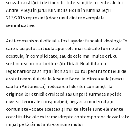
scuzat ca rătăciri de tinerețe. Intervențiile recente ale lui
Andrei Pleșu în jurul lui Vintilă Horia în lumina legii
217/2015 reprezintă doar unul dintre exemplele
semnificative.
Anti-comunismul oficial a fost așadar fundalul ideologic în
care s-au putut articula apoi cele mai radicale forme ale
acestuia, în complicitate, sau de cele mai multe ori, cu
susținerea promotorilor săi oficiali. Reabilitarea
legionarilor ca sfinți ai închisorii, cultul pentru tot felul de
eroi ai neamului (de la Arsenie Boca, la Mircea Vulcănescu
sau Ion Antonescu), reducerea liderilor comuniști la
originea lor etnică evreiască sau ungară (urmate apoi de
diverse teorii ale conspirației), negarea modernității
comuniste –toate acestea și multe altele sunt elemente
constitutive ale extremei drepte contemporane dezvoltate
inițial pe tărâmul anti-comunismului.