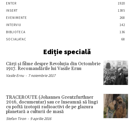
ENTER
1920
INSERT
1385
EVENIMENTE
268
INTERVIU
142
BIBLIOTECA
136
SOCIALATAC
68
Ediție specială
Cărţi şi filme despre Revoluţia din Octombrie
1917. Recomandările lui Vasile Ernu
Vasile Ernu
-
7 noiembrie 2017
TRACEROUTE (Johannes Grentzfurthner
2016, documentar) sau ce înseamnă să lingi
cu poftă izotopii radioactivi de pe glazura
planetară a culturii de masă
Stefan Tiron
-
9 aprilie 2016