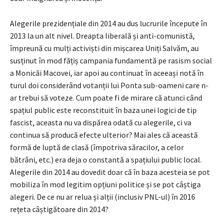
Alegerile prezidențiale din 2014 au dus lucrurile începute în
2013 la un alt nivel. Dreapta liberală și anti-comunistă,
împreună cu mulți activiști din mișcarea Uniți Salvăm, au
susținut în mod fățiș campania fundamentă pe rasism social
a Monicăi Macovei, iar apoi au continuat în aceeași notă în
turul doi considerând votanții lui Ponta sub-oameni care n-
ar trebui să voteze. Cum poate fi de mirare că atunci când
spațiul public este reconstituit în baza unei logici de tip
fascist, aceasta nu va dispărea odată cu alegerile, ci va
continua să producă efecte ulterior? Mai ales că această
formă de luptă de clasă (împotriva săracilor, a celor
bătrâni, etc.) era deja o constantă a spațiului public local.
Alegerile din 2014 au dovedit doar că în baza acesteia se pot
mobiliza în mod legitim opțiuni politice și se pot câștiga
alegeri. De ce nu ar relua și alții (inclusiv PNL-ul) în 2016
rețeta câștigătoare din 2014?