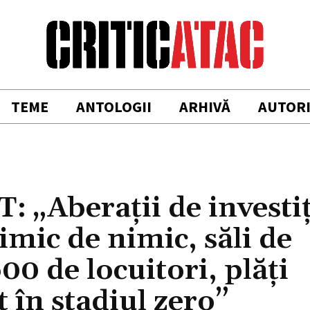
TEME
ANTOLOGII
ARHIVĂ
AUTOR
 „Aberaţii de investiţ
mic de nimic, săli de
0 de locuitori, plăţi
 în stadiul zero”