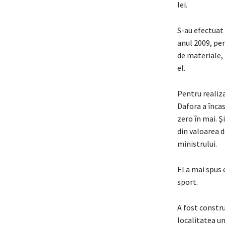
lei.
S-au efectuat
anul 2009, pen
de materiale, 
el.
Pentru realiza
Dafora a încas
zero în mai. 
din valoarea d
ministrului.
El a mai spus 
sport.
A fost constru
localitatea un