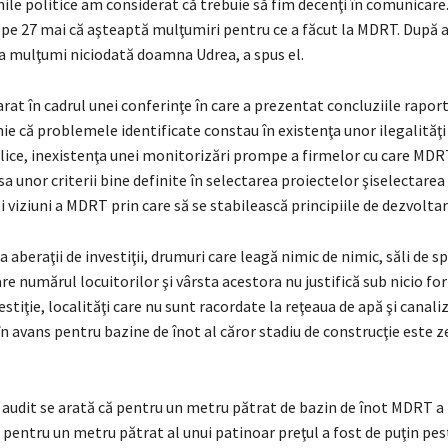
unile politice am considerat că trebuie să fim decenţi în comunicare
 pe 27 mai că aşteaptă mulţumiri pentru ce a făcut la MDRT. După a
a mulţumi niciodată doamna Udrea, a spus el.
arat în cadrul unei conferinţe în care a prezentat concluziile raport
ie că problemele identificate constau în existenţa unor ilegalităţi
blice, inexistenţa unei monitorizări prompe a firmelor cu care MDR
sa unor criterii bine definite în selectarea proiectelor şiselectarea
i viziuni a MDRT prin care să se stabilească principiile de dezvolta
la aberaţii de investiţii, drumuri care leagă nimic de nimic, săli de s
care numărul locuitorilor şi vârsta acestora nu justifică sub nicio f
tiţie, localităţi care nu sunt racordate la reţeaua de apă şi canaliz
 în avans pentru bazine de înot al căror stadiu de construcţie este ze
 audit se arată că pentru un metru pătrat de bazin de înot MDRT a p
ar pentru un metru pătrat al unui patinoar preţul a fost de puţin pes