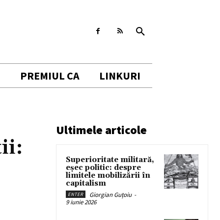
I
PREMIUL CA
LINKURI
Ultimele articole
ii:
Superioritate militară,
eșec politic: despre
limitele mobilizării în
capitalism
Giorgian Guțoiu
-
ENTER
9 iunie 2026