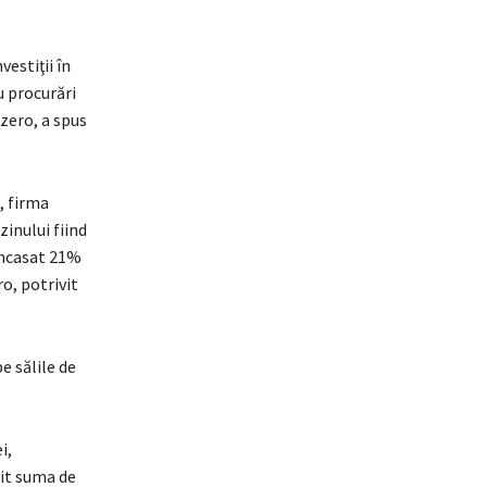
estiţii în
u procurări
zero, a spus
, firma
zinului fiind
încasat 21%
ro, potrivit
e sălile de
i,
tit suma de