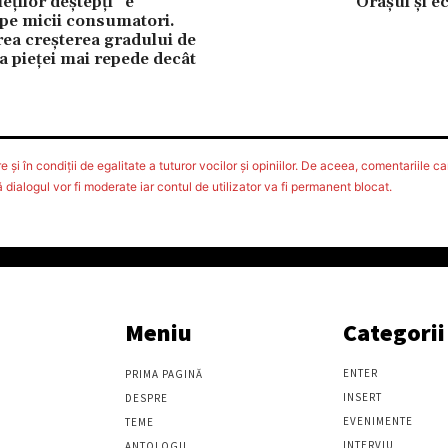
eților deștepți” e
Oraşul şi 
 pe micii consumatori.
ea creșterea gradului de
 a pieței mai repede decât
 şi în condiţii de egalitate a tuturor vocilor şi opiniilor. De aceea, comentariile car
ialogul vor fi moderate iar contul de utilizator va fi permanent blocat.
Meniu
Categorii
ENTER
PRIMA PAGINĂ
INSERT
DESPRE
EVENIMENTE
TEME
INTERVIU
ANTOLOGII