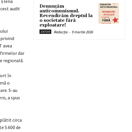
. Elena
Denunțăm
cest audit
anticomunismul.
Revendicăm dreptul la
o societate fără
exploatare!
ului
Redacția
-
9 martie 2026
ENTER
 privind
T avea
 firmelor dar
re regională.
port în
ormă o
are. S-au
ro, a spus
lătit circa
te 5.600 de