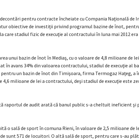
 decontări pentru contracte încheiate cu Compania Naţională de Inv
tur obiective de investiţii privind programul bazine de înot, pentr
la care stadiul fizic de execuţie al contractului în luna mai 2012 era 
rea unui bazin de înot în Mediaş, cu o valoare de 4,8 milioane de lei
at în avans 34% din valoarea contractului, stadiul de execuţie al ba
Şi pentru un bazin de înot din Timişoara, firma Termogaz Haţeg, a 
e 4,6 milioane de lei a contractului, deşi stadiul de execuţie este ze
că raportul de audit arată că banul public s-a cheltuit ineficient şi p
ită o sală de sport în comuna Rieni, în valoare de 2,5 milioane de le
de sunt 571 de locuitori. O altă sală de sport, pentru care s-au plă