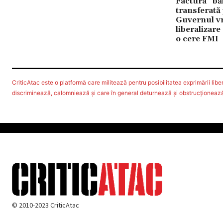
Factura ”băi
transferată
Guvernul vr
liberalizare
o cere FMI
CriticAtac este o platformă care militează pentru posibilitatea exprimării libere
discriminează, calomniează şi care în general deturnează şi obstrucţionează d
© 2010-2023 CriticAtac