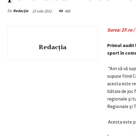
De
Redacția
23 iulie 2012
486
Sursa: ZF.ro /
Primul audit l
Redacția
sport în comu
”Am să vă sup
supuse fiind C
acesta este re
bătaia de joc 
regionale şi t
Regionale şi 
Acesta este p