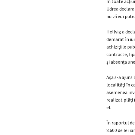
În toate acţi
Udrea declara
nu vă voi pute
Hellvig a decl
demarat în iun
achiziţiile pu
contracte, lip
şi absenţa une
Aşa s-a ajuns 
localităţI în 
asemenea inves
realizat plăţi
el.
În raportul de
8.600 de lei i