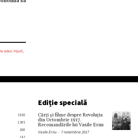
economia sa
e aduc injurii,
Ediție specială
Cărţi şi filme despre Revoluţia
1920
din Octombrie 1917.
1385
Recomandările lui Vasile Ernu
268
Vasile Ernu
-
7 noiembrie 2017
142