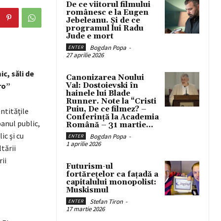
De ce viitorul filmului
românesc e la Eugen
Jebeleanu. Și de ce
programul lui Radu
Jude e mort
Bogdan Popa
-
ENTER
27 aprilie 2026
ic, săli de
Canonizarea Noului
ro”
Val: Dostoievski în
hainele lui Blade
Runner. Note la “Cristi
Puiu, De ce filmez? –
ntităţile
Conferință la Academia
banul public,
Română – 31 martie...
ic şi cu
Bogdan Popa
-
ENTER
1 aprilie 2026
tării
ii
Futurism-ul
fortărețelor ca fațadă a
capitalului monopolist:
Muskismul
Stefan Tiron
-
ENTER
17 martie 2026