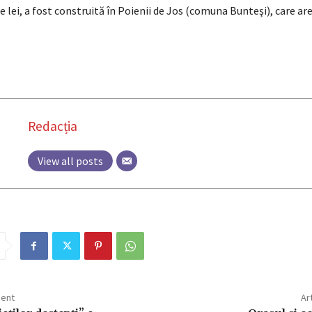
e lei, a fost construită în Poienii de Jos (comuna Bunteşi), care ar
Redacția
View all posts
dent
Ar