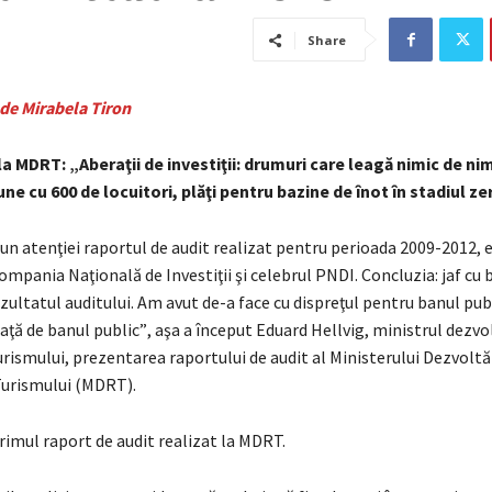
Share
 de
Mirabela Tiron
a MDRT: „Aberaţii de investiţii: drumuri care leagă nimic de nim
ne cu 600 de locuitori, plăţi pentru bazine de înot în stadiul ze
un atenţiei raportul de audit realizat pentru perioada 2009-2012, e
ompania Naţională de Investiţii şi celebrul PNDI. Concluzia: jaf cu 
zultatul auditului. Am avut de-a face cu dispreţul pentru banul publ
faţă de banul public”, aşa a început Eduard Hellvig, ministrul dezvol
urismului, prezentarea raportului de audit al Ministerului Dezvoltăr
Turismului (MDRT).
rimul raport de audit realizat la MDRT.