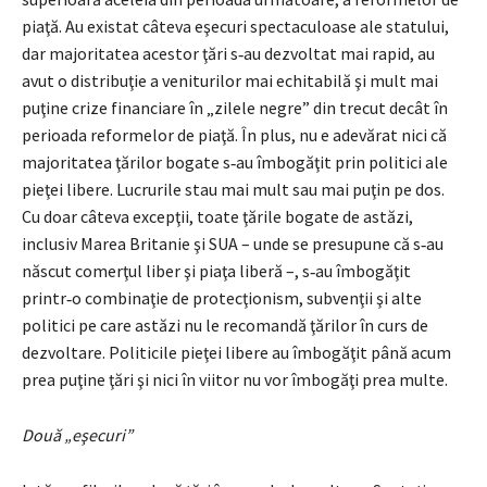
piaţă. Au existat câteva eşecuri spectaculoase ale statului,
dar majoritatea acestor ţări s‑au dezvoltat mai rapid, au
avut o dis­tribuţie a veniturilor mai echitabilă şi mult mai
puţine crize financiare în „zilele negre” din trecut decât în
perioada reformelor de piaţă. În plus, nu e adevărat nici că
majoritatea ţărilor bogate s‑au îmbogăţit prin politici ale
pieţei libere. Lucrurile stau mai mult sau mai puţin pe dos.
Cu doar câteva excepţii, toate ţările bogate de astăzi,
inclusiv Marea Britanie şi SUA – unde se presupune că s‑au
născut comerţul liber şi piaţa liberă –, s‑au îmbogăţit
printr‑o combinaţie de protecţionism, subvenţii şi alte
politici pe care astăzi nu le recomandă ţărilor în curs de
dezvoltare. Politicile pieţei libere au îmbo­găţit până acum
prea puţine ţări şi nici în viitor nu vor îmbogăţi prea multe.
Două „eşecuri”