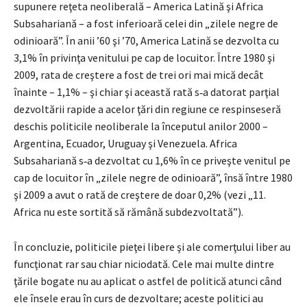
supunere reţeta neoliberală – America Latină şi Africa
Subsahariană – a fost inferioară celei din „zilele negre de
odinioară”. În anii ’60 şi ’70, America Latină se dezvolta cu
3,1% în privinţa venitului pe cap de locuitor. Între 1980 şi
2009, rata de creştere a fost de trei ori mai mică decât
înainte – 1,1% – şi chiar şi această rată s‑a datorat parţial
dezvoltării rapide a acelor ţări din regiune ce respin­seseră
deschis politicile neoliberale la începutul anilor 2000 –
Argentina, Ecuador, Uruguay şi Venezuela. Africa
Subsahariană s‑a dezvoltat cu 1,6% în ce priveşte venitul pe
cap de locuitor în „zilele negre de odinioară”, însă între 1980
şi 2009 a avut o rată de creştere de doar 0,2% (vezi „11.
Africa nu este sortită să rămână subdezvoltată”).
În concluzie, politicile pieţei libere şi ale comerţului liber au
funcţionat rar sau chiar niciodată. Cele mai multe dintre
ţările bogate nu au aplicat o astfel de politică atunci când
ele însele erau în curs de dezvoltare; aceste politici au