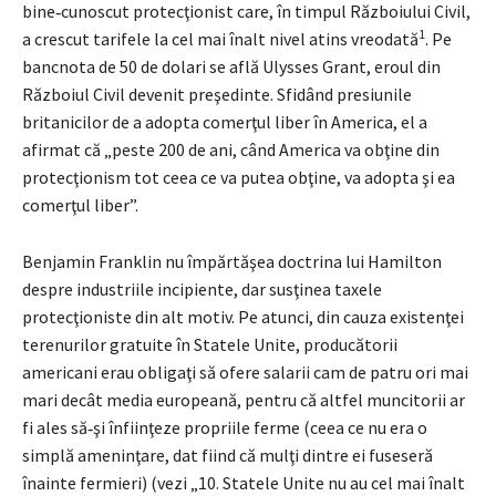
bine‑cunoscut protecţionist care, în timpul Războiului Civil,
1
a crescut tarifele la cel mai înalt nivel atins vreodată
. Pe
bancnota de 50 de dolari se află Ulysses Grant, eroul din
Războiul Civil devenit preşedinte. Sfidând presiu­nile
britanicilor de a adopta comerţul liber în America, el a
afirmat că „peste 200 de ani, când America va obţine din
protecţionism tot ceea ce va putea obţine, va adopta şi ea
comerţul liber”.
Benjamin Franklin nu împărtăşea doctrina lui Hamilton
despre indus­triile incipiente, dar susţinea taxele
protecţioniste din alt motiv. Pe atunci, din cauza existenţei
terenurilor gratuite în Statele Unite, producătorii
americani erau obligaţi să ofere salarii cam de patru ori mai
mari decât media euro­peană, pentru că altfel muncitorii ar
fi ales să‑şi înfiinţeze propriile ferme (ceea ce nu era o
simplă ameninţare, dat fiind că mulţi dintre ei fuseseră
înainte fer­mieri) (vezi „10. Statele Unite nu au cel mai înalt