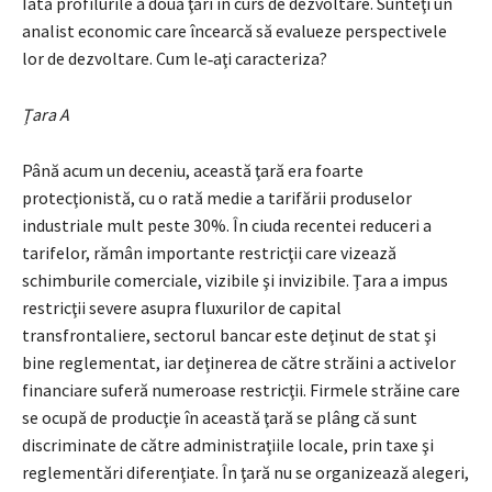
Iată profilurile a două ţări în curs de dezvoltare. Sunteţi un
analist econo­mic care încearcă să evalueze perspectivele
lor de dezvoltare. Cum le‑aţi carac­teriza?
Ţara A
Până acum un deceniu, această ţară era foarte
protecţionistă, cu o rată medie a tarifării produselor
industriale mult peste 30%. În ciuda recentei redu­ceri a
tarifelor, rămân importante restricţii care vizează
schimburile comerciale, vizibile şi invizibile. Ţara a impus
restricţii severe asupra fluxurilor de capi­tal
transfrontaliere, sectorul bancar este deţinut de stat şi
bine reglementat, iar deţinerea de către străini a activelor
financiare suferă numeroase restricţii. Firmele străine care
se ocupă de producţie în această ţară se plâng că sunt
discriminate de către administraţiile locale, prin taxe şi
reglementări dife­renţiate. În ţară nu se organizează alegeri,