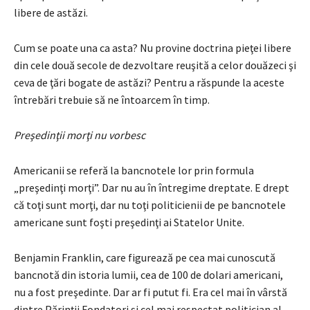
libere de astăzi.
Cum se poate una ca asta? Nu provine doctrina pieţei libere
din cele două secole de dezvoltare reuşită a celor douăzeci şi
ceva de ţări bogate de astăzi? Pentru a răspunde la aceste
întrebări trebuie să ne întoarcem în timp.
Preşedinţii morţi nu vorbesc
Americanii se referă la bancnotele lor prin formula
„preşedinţi morţi”. Dar nu au în întregime dreptate. E drept
că toţi sunt morţi, dar nu toţi politicienii de pe bancnotele
americane sunt foşti preşedinţi ai Statelor Unite.
Benjamin Franklin, care figurează pe cea mai cunoscută
bancnotă din istoria lumii, cea de 100 de dolari americani,
nu a fost preşedinte. Dar ar fi putut fi. Era cel mai în vârstă
dintre Părinţii Fondatori şi cel mai respectat politician al