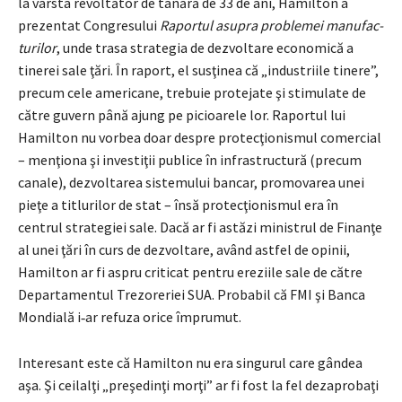
la vârsta revoltător de tânără de 33 de ani, Hamilton a
prezentat Congresului
Raportul asupra problemei manufac­
turilor
, unde trasa strategia de dezvoltare economică a
tinerei sale ţări. În raport, el susţinea că „industriile tinere”,
precum cele americane, trebuie protejate şi stimulate de
către guvern până ajung pe picioarele lor. Raportul lui
Hamilton nu vorbea doar despre protecţionismul comercial
– menţiona şi investiţii publice în infrastructură (precum
canale), dezvoltarea sistemului bancar, promovarea unei
pieţe a titlurilor de stat – însă protec­ţio­nismul era în
centrul strategiei sale. Dacă ar fi astăzi ministrul de Finanţe
al unei ţări în curs de dezvoltare, având astfel de opinii,
Hamilton ar fi aspru criticat pentru ereziile sale de către
Departamentul Trezoreriei SUA. Pro­babil că FMI şi Banca
Mondială i‑ar refuza orice împrumut.
Interesant este că Hamilton nu era singurul care gândea
aşa. Şi ceilalţi „preşedinţi morţi” ar fi fost la fel dezaprobaţi