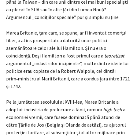
până la Taiwan – din care unii dintre cei mai buni specialişti
au plecat în SUA sau în alte ţări din Lumea Nouă?
Argumentul „condiţiilor speciale” pur şi simplu nu ţine.
Marea Britanie, ţara care, se spune, ar fi inventat comerţul
liber, a atins prosperitatea datorită unor politici
asemănătoare celor ale lui Hamilton. Şi nu era o
coincidenţă. Deşi Hamilton a fost primul care a
teoretizat
argu­men­tul „industriilor incipiente”, multe dintre ideile lui
politice erau copiate de la Robert Walpole, cel dintâi
prim‑ministru al Marii Britanii, care a condus ţara între 1721
şi 1742.
Pe la jumătatea secolului al XVIII‑lea, Marea Britanie a
adoptat industria de prelucrare a lânii, ramura
high tech
a
economiei vremii, care fusese dominată până atunci de
către Ţările de Jos (Belgia şi Olanda de astăzi), cu ajutorul
protecţiei tarifare, al subvenţiilor şi al altor mijloace prin