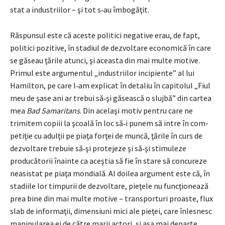
stat a industriilor – şi tot s‑au îmbogăţit.
Răspunsul este că aceste politici negative erau, de fapt,
politici pozitive, în stadiul de dezvoltare economică în care
se găseau ţările atunci, şi aceasta din mai multe motive.
Primul este argumentul „industriilor incipiente” al lui
Hamilton, pe care l‑am explicat în detaliu în capitolul „Fiul
meu de şase ani ar trebui să‑şi găsească o slujbă” din cartea
mea
Bad Samaritans
. Din acelaşi motiv pentru care ne
trimitem copiii la şcoală în loc să‑i punem să intre în com­
petiţie cu adulţii pe piaţa forţei de muncă, ţările în curs de
dezvoltare trebuie să‑şi protejeze şi să‑şi stimuleze
producătorii înainte ca aceştia să fie în stare să concureze
neasistat pe piaţa mondială. Al doilea argument este că, în
stadiile lor timpurii de dezvoltare, pieţele nu funcţionează
prea bine din mai multe motive – transporturi proaste, flux
slab de informaţii, dimen­siuni mici ale pieţei, care înlesnesc
manipularea ei de către marii actori, şi aşa mai departe.