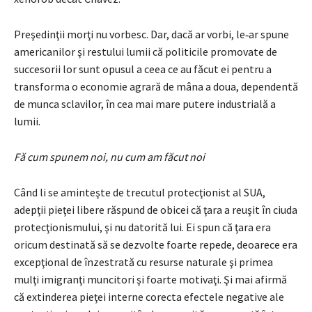
Preşedinţii morţi nu vorbesc. Dar, dacă ar vorbi, le‑ar spune
americanilor şi restului lumii că politicile promovate de
succesorii lor sunt opusul a ceea ce au făcut ei pentru a
transforma o economie agrară de mâna a doua, depen­dentă
de munca sclavilor, în cea mai mare putere industrială a
lumii.
Fă cum spunem noi, nu cum am făcut noi
Când li se aminteşte de trecutul protecţionist al SUA,
adepţii pieţei libere răspund de obicei că ţara a reuşit în ciuda
protecţionismului, şi nu datorită lui. Ei spun că ţara era
oricum destinată să se dezvolte foarte repede, deoarece era
excepţional de înzestrată cu resurse naturale şi primea
mulţi imigranţi muncitori şi foarte motivaţi. Şi mai afirmă
că extinderea pieţei interne corecta efectele negative ale