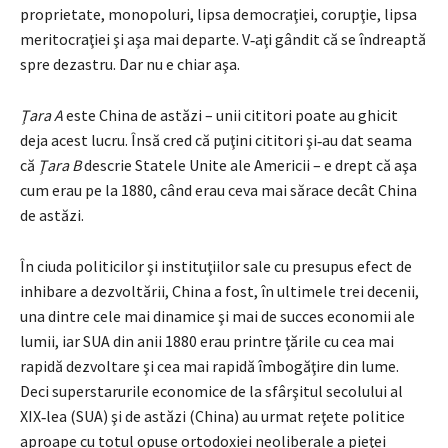
proprietate, mono­poluri, lipsa democraţiei, corupţie, lipsa
meritocraţiei şi aşa mai departe. V‑aţi gândit că se îndreaptă
spre dezastru. Dar nu e chiar aşa.
Ţara A
este China de astăzi – unii cititori poate au ghicit
deja acest lucru. Însă cred că puţini cititori şi‑au dat seama
că
Ţara B
descrie Statele Unite ale Americii – e drept că aşa
cum erau pe la 1880, când erau ceva mai sărace decât China
de astăzi.
În ciuda politicilor şi instituţiilor sale cu presupus efect de
inhibare a dezvoltării, China a fost, în ultimele trei decenii,
una dintre cele mai dina­mice şi mai de succes economii ale
lumii, iar SUA din anii 1880 erau printre ţările cu cea mai
rapidă dezvoltare şi cea mai rapidă îmbogăţire din lume.
Deci superstarurile economice de la sfârşitul secolului al
XIX‑lea (SUA) şi de astăzi (China) au urmat reţete politice
aproape cu totul opuse ortodoxiei neoliberale a pieţei