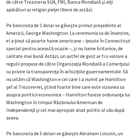
de către Trezoreria SUA, FMI, Banca Mondială şi alţi
apărători ai religiei pieţei libere de astăzi.
Pe bancnota de 1 dolar se găseşte primul preşedinte al
Americii, George Washington. La ceremonia sa de învestire,
el a ţinut să poarte haine ameri­cane – ţesute în Connecticut
special pentru această ocazie –, şi nu haine brita­nice, de
calitate mai bună. Astăzi, un astfel de gest ar fi o violare a
regulii propuse de către Organizaţia Mondială a Comerţului
cu privire la trans­parenţa în achiziţiile guvernamentale. Să
nu uităm că Washington e cel care l‑a numit pe Hamilton
şef al Trezoreriei, ştiind foarte bine care este viziunea sa
asupra politicii economice – Hamilton fusese ordonanţa lui
Washington în timpul Războiului American de
Independenţă şi cel mai apropiat aliat politic al său după
aceea.
Pe bancnota de 5 dolari se găseşte Abraham Lincoln, un