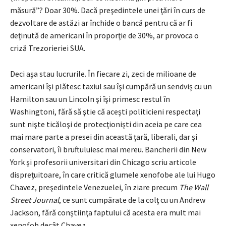
măsură”? Doar 30%. Dacă preşedintele unei ţări în curs de
dezvoltare de astăzi ar închide o bancă pentru că ar fi
deţinută de americani în proporţie de 30%, ar provoca o
criză Trezorieriei SUA.
Deci aşa stau lucrurile. În fiecare zi, zeci de milioane de
americani îşi plătesc taxiul sau îşi cumpără un sendviş cu un
Hamilton sau un Lincoln şi îşi primesc restul în
Washingtoni, fără să ştie că aceşti politicieni respectaţi
sunt nişte ticăloşi de protecţionişti din aceia pe care cea
mai mare parte a presei din această ţară, liberali, dar şi
conservatori, îi bruftuluiesc mai mereu. Bancherii din New
York şi profesorii universitari din Chicago scriu articole
dispre­ţuitoare, în care critică glumele xenofobe ale lui Hugo
Chavez, preşedintele Venezuelei, în ziare precum
The Wall
Street Journal
, ce sunt cumpărate de la colţ cu un Andrew
Jackson, fără conştiinţa faptului că acesta era mult mai
xenofob decât Chavez.