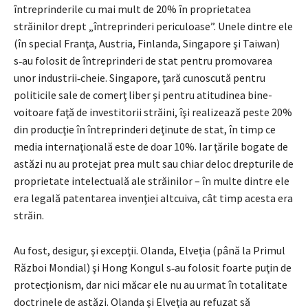
întreprinderile cu mai mult de 20% în proprietatea
străinilor drept „întreprinderi periculoase”. Unele dintre ele
(în special Franţa, Austria, Finlanda, Singapore şi Taiwan)
s‑au folosit de întreprinderi de stat pentru promovarea
unor industrii‑cheie. Singapore, ţară cunoscută pentru
politicile sale de comerţ liber şi pentru atitudinea bine­
voitoare faţă de investitorii străini, îşi realizează peste 20%
din producţie în întreprinderi deţinute de stat, în timp ce
media internaţională este de doar 10%. Iar ţările bogate de
astăzi nu au protejat prea mult sau chiar deloc drepturile de
proprietate intelectuală ale străinilor – în multe dintre ele
era legală patentarea invenţiei altcuiva, cât timp acesta era
străin.
Au fost, desigur, şi excepţii. Olanda, Elveţia (până la Primul
Război Mon­dial) şi Hong Kongul s‑au folosit foarte puţin de
protecţionism, dar nici măcar ele nu au urmat în totalitate
doctrinele de astăzi. Olanda şi Elveţia au refuzat să