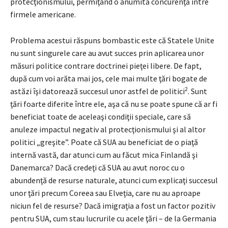
protecţionismului, permiţând o anumită concurenţă între
firmele americane.
Problema acestui răspuns bombastic este că Statele Unite
nu sunt singu­rele care au avut succes prin aplicarea unor
măsuri politice contrare doctrinei pieţei libere. De fapt,
după cum voi arăta mai jos, cele mai multe ţări bogate de
2
astăzi îşi datorează succesul unor astfel de politici
. Sunt
ţări foarte diferite între ele, aşa că nu se poate spune că ar fi
beneficiat toate de aceleaşi con­diţii speciale, care să
anuleze impactul negativ al protecţionismului şi al altor
politici „greşite”. Poate că SUA au beneficiat de o piaţă
internă vastă, dar atunci cum au făcut mica Finlandă şi
Danemarca? Dacă credeţi că SUA au avut noroc cu o
abundenţă de resurse naturale, atunci cum explicaţi succesul
unor ţări precum Coreea sau Elveţia, care nu au aproape
niciun fel de resurse? Dacă imigraţia a fost un factor pozitiv
pentru SUA, cum stau lucrurile cu acele ţări – de la Germania