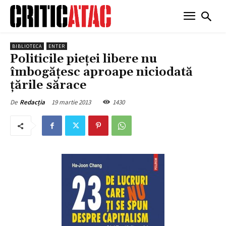
BIBLIOTECA
ENTER
Politicile pieţei libere nu
îmbogăţesc aproape niciodată
ţările sărace
19 martie 2013
1430
De
Redacția