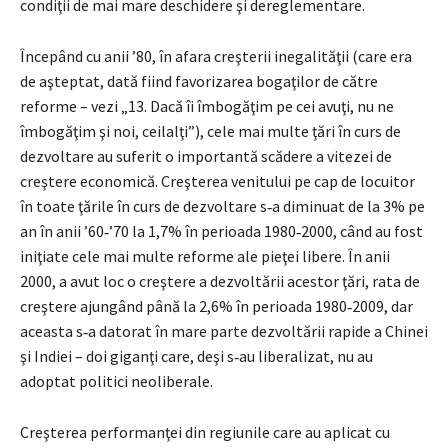
condiţii de mai mare deschidere şi dereglementare.
Începând cu anii ’80, în afara creşterii inegalităţii (care era
de aşteptat, dată fiind favorizarea bogaţilor de către
reforme – vezi „13. Dacă îi îmbo­găţim pe cei avuţi, nu ne
îmbogăţim şi noi, ceilalţi”), cele mai multe ţări în curs de
dezvoltare au suferit o importantă scădere a vitezei de
creştere economică. Creşterea venitului pe cap de locuitor
în toate ţările în curs de dezvoltare s‑a diminuat de la 3% pe
an în anii ’60‑’70 la 1,7% în perioada 1980‑2000, când au fost
iniţiate cele mai multe reforme ale pieţei libere. În anii
2000, a avut loc o creştere a dezvoltării acestor ţări, rata de
creştere ajungând până la 2,6% în perioada 1980‑2009, dar
aceasta s‑a datorat în mare parte dezvoltării rapide a Chinei
şi Indiei – doi giganţi care, deşi s‑au liberalizat, nu au
adoptat politici neoliberale.
Creşterea performanţei din regiunile care au aplicat cu