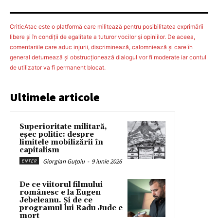
CriticAtac este o platformă care militează pentru posibilitatea exprimării
libere şi în condiţii de egalitate a tuturor vocilor şi opiniilor. De aceea,
comentariile care aduc injurii, discriminează, calomniează şi care în
general deturnează şi obstrucţionează dialogul vor fi moderate iar contul
de utilizator va fi permanent blocat.
Ultimele articole
Superioritate militară,
eșec politic: despre
limitele mobilizării în
capitalism
Giorgian Guțoiu
-
9 iunie 2026
ENTER
De ce viitorul filmului
românesc e la Eugen
Jebeleanu. Și de ce
programul lui Radu Jude e
mort