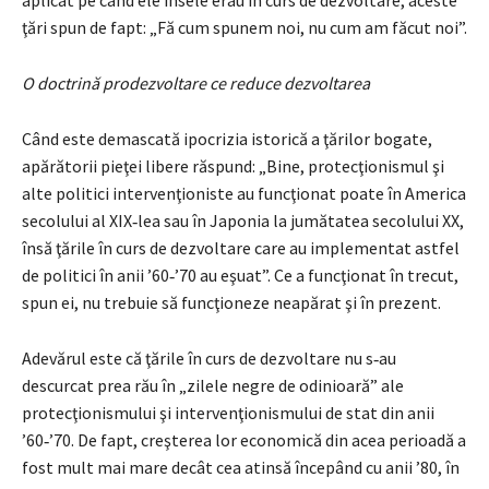
ţări spun de fapt: „Fă cum spunem noi, nu cum am făcut noi”.
O doctrină prodezvoltare ce reduce dezvoltarea
Când este demascată ipocrizia istorică a ţărilor bogate,
apărătorii pieţei libere răspund: „Bine, protecţionismul şi
alte politici intervenţioniste au funcţionat poate în America
secolului al XIX‑lea sau în Japonia la jumătatea secolului XX,
însă ţările în curs de dezvoltare care au implementat astfel
de politici în anii ’60‑’70 au eşuat”. Ce a funcţionat în trecut,
spun ei, nu trebuie să funcţioneze neapărat şi în prezent.
Adevărul este că ţările în curs de dezvoltare nu s‑au
descurcat prea rău în „zilele negre de odinioară” ale
protecţionismului şi intervenţio­nismului de stat din anii
’60‑’70. De fapt, creşterea lor economică din acea perioadă a
fost mult mai mare decât cea atinsă începând cu anii ’80, în