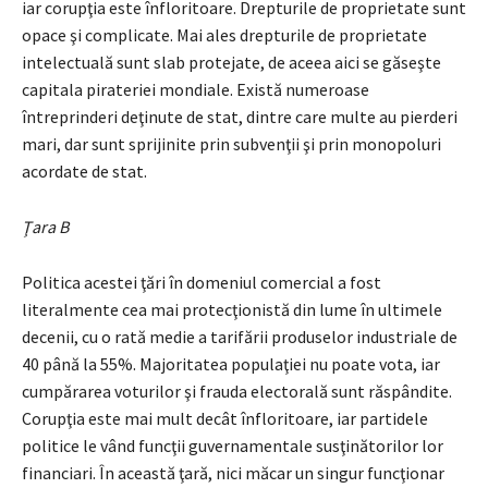
iar corupţia este înfloritoare. Drepturile de proprietate sunt
opace şi complicate. Mai ales drepturile de proprietate
intelectuală sunt slab protejate, de aceea aici se găseşte
capitala pirateriei mondiale. Există numeroase
întreprinderi deţinute de stat, dintre care multe au pierderi
mari, dar sunt sprijinite prin subvenţii şi prin mono­poluri
acordate de stat.
Ţara B
Politica acestei ţări în domeniul comercial a fost
literalmente cea mai pro­tecţionistă din lume în ultimele
decenii, cu o rată medie a tarifării produselor industriale de
40 până la 55%. Majoritatea populaţiei nu poate vota, iar
cumpărarea voturilor şi frauda electorală sunt răspândite.
Corupţia este mai mult decât înfloritoare, iar partidele
politice le vând funcţii guvernamentale susţinătorilor lor
finan­ciari. În această ţară, nici măcar un singur funcţionar