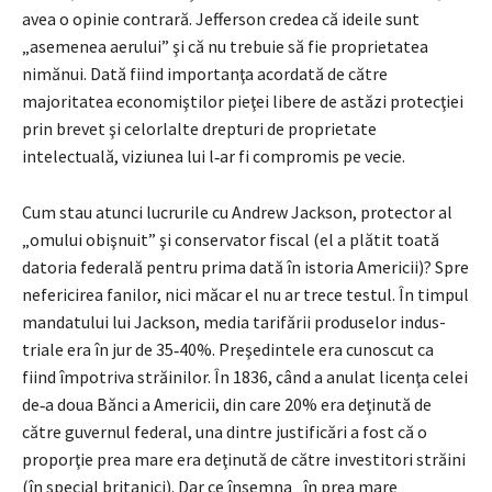
avea o opinie contrară. Jefferson credea că ideile sunt
„asemenea aerului” şi că nu trebuie să fie proprietatea
nimănui. Dată fiind importanţa acordată de către
majoritatea economiştilor pieţei libere de astăzi protecţiei
prin brevet şi celorlalte drepturi de proprietate
intelectuală, viziunea lui l‑ar fi compromis pe vecie.
Cum stau atunci lucrurile cu Andrew Jackson, protector al
„omului obişnuit” şi conservator fiscal (el a plătit toată
datoria federală pentru prima dată în istoria Americii)? Spre
nefericirea fanilor, nici măcar el nu ar trece testul. În timpul
mandatului lui Jackson, media tarifării produselor indus­
triale era în jur de 35‑40%. Preşedintele era cunoscut ca
fiind împotriva străinilor. În 1836, când a anulat licenţa celei
de‑a doua Bănci a Americii, din care 20% era deţinută de
către guvernul federal, una dintre justificări a fost că o
proporţie prea mare era deţinută de către investitori străini
(în special britanici). Dar ce însemna „în prea mare