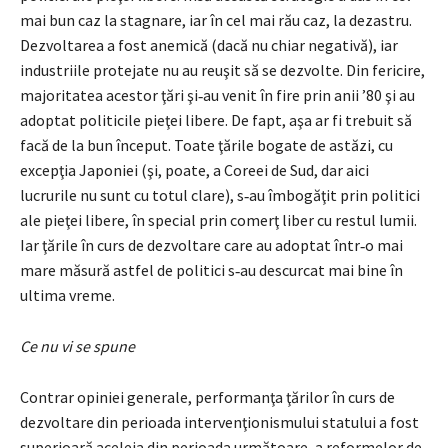
mai bun caz la stagnare, iar în cel mai rău caz, la dezastru.
Dezvoltarea a fost ane­­mică (dacă nu chiar negativă), iar
industriile protejate nu au reuşit să se dezvolte. Din fericire,
majoritatea acestor ţări şi‑au venit în fire prin anii ’80 şi au
adoptat politicile pieţei libere. De fapt, aşa ar fi trebuit să
facă de la bun început. Toate ţările bogate de astăzi, cu
excepţia Japoniei (şi, poate, a Coreei de Sud, dar aici
lucrurile nu sunt cu totul clare), s‑au îmbogăţit prin politici
ale pieţei libere, în special prin comerţ liber cu restul lumii.
Iar ţările în curs de dezvoltare care au adoptat într‑o mai
mare măsură astfel de politici s‑au descurcat mai bine în
ultima vreme.
Ce nu vi se spune
Contrar opiniei generale, performanţa ţărilor în curs de
dezvoltare din perioada intervenţionismului statului a fost
superioară aceleia din perioada următoare, a reformelor de