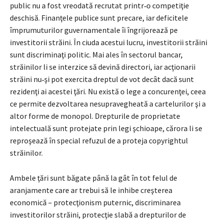
public nu a fost vreodată recrutat printr‑o competiţie
deschisă. Finanţele publice sunt precare, iar deficitele
împrumuturilor guvernamentale îi îngrijo­rează pe
investitorii străini. În ciuda acestui lucru, investitorii străini
sunt discrimi­naţi politic. Mai ales în sectorul bancar,
străinilor li se interzice să devină directori, iar acţionarii
străini nu‑şi pot exercita dreptul de vot decât dacă sunt
rezidenţi ai acestei ţări. Nu există o lege a concurenţei, ceea
ce permite dezvoltarea nesupravegheată a cartelurilor şi a
altor forme de mono­pol. Drepturile de proprietate
intelectuală sunt protejate prin legi şchioape, cărora li se
repro­şează în special refuzul de a proteja copyrightul
străinilor.
Ambele ţări sunt băgate până la gât în tot felul de
aranjamente care ar trebui să le inhibe creşterea
economică – protecţionism puternic, discrimi­narea
investitorilor străini, protecţie slabă a drepturilor de