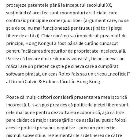
protejeze patentele până la începutul secolului XX,
susţinând că acestea sunt monopoluri artificiale, care
contrazic principiile comerţului liber (argument care, nu se
ştie de ce, nu mai funcţionează pentru susţinătorii pieţei
libere de astăzi). Chiar dacă nu s‑a împiedicat prea mult de
principii, Hong Kongul a fost până de curând cunoscut
pentru încălcarea drepturilor de proprietate intelectuală.
Pariez că fiecare dintre dumneavoastră ştie pe cineva sau
măcar are un prieten ce ştie pe cineva care a cumpărat
software pira­tat, un ceas Rolex fals sau un tricou „neoficial”
al firmei Calvin & Hobbes făcut în Hong Kong.
Poate că mulţi cititori consideră prezentarea mea istorică
incorectă. Li s‑a spus prea des că politicile pieţei libere sunt
cele mai bune pentru dez­voltarea economică, aşa că li se
pare ciudat că majoritatea ţărilor de astăzi au putut folosi
aceste politici presupus negative – precum protecţio­
nismul, subvenţiile, reglementările şi deţinerea de către