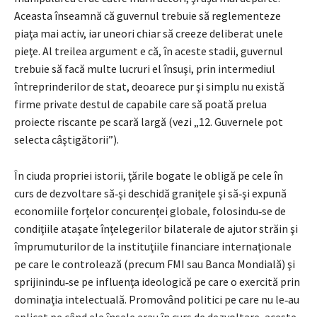
Aceasta înseamnă că guvernul trebuie să reglementeze
piaţa mai activ, iar uneori chiar să creeze deliberat unele
pieţe. Al treilea argument e că, în aceste stadii, guvernul
trebuie să facă multe lucruri el însuşi, prin inter­mediul
întreprinderilor de stat, deoarece pur şi simplu nu există
firme private destul de capabile care să poată prelua
proiecte riscante pe scară largă (vezi „12. Guvernele pot
selecta câştigătorii”).
În ciuda propriei istorii, ţările bogate le obligă pe cele în
curs de dez­voltare să‑şi deschidă graniţele şi să‑şi expună
economiile forţelor concurenţei globale, folosindu‑se de
condiţiile ataşate înţelegerilor bilaterale de ajutor străin şi
împrumuturilor de la instituţiile financiare internaţionale
pe care le controlează (precum FMI sau Banca Mondială) şi
sprijinindu‑se pe influenţa ideologică pe care o exercită prin
dominaţia intelectuală. Promo­vând politici pe care nu le‑au
aplicat pe când ele însele erau în curs de dezvol­tare, aceste