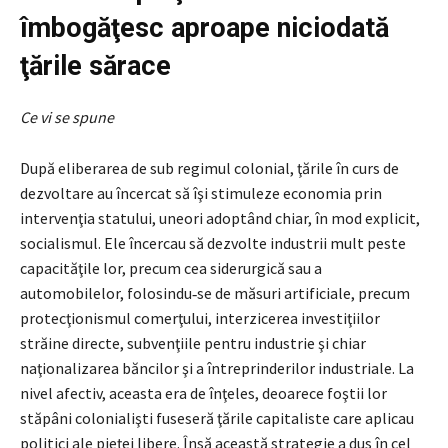
îmbogăţesc aproape niciodată
ţările sărace
Ce vi se spune
După eliberarea de sub regimul colonial, ţările în curs de
dezvoltare au încercat să îşi stimuleze economia prin
intervenţia statului, uneori adoptând chiar, în mod explicit,
socialismul. Ele încercau să dezvolte industrii mult peste
capacităţile lor, precum cea siderurgică sau a
automobilelor, folosin­du‑se de măsuri artificiale, precum
protecţionismul comerţului, interzicerea inves­ti­ţiilor
străine directe, subvenţiile pentru industrie şi chiar
naţionalizarea băncilor şi a întreprinderilor industriale. La
nivel afectiv, aceasta era de înţeles, deoarece foştii lor
stăpâni colonialişti fuseseră ţările capitaliste care aplicau
politici ale pieţei libere. Însă această strategie a dus în cel