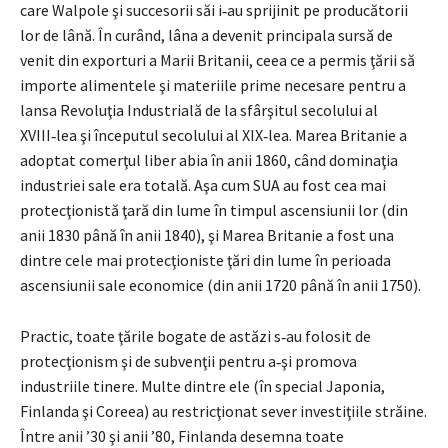
care Walpole şi succesorii săi i‑au sprijinit pe producătorii
lor de lână. În curând, lâna a devenit principala sursă de
venit din exporturi a Marii Britanii, ceea ce a permis ţării să
importe alimentele şi materiile prime necesare pentru a
lansa Revoluţia Industrială de la sfârşitul secolului al
XVIII‑lea şi începutul seco­lului al XIX‑lea. Marea Britanie a
adoptat comerţul liber abia în anii 1860, când dominaţia
industriei sale era totală. Aşa cum SUA au fost cea mai
protecţionistă ţară din lume în timpul ascensiunii lor (din
anii 1830 până în anii 1840), şi Marea Britanie a fost una
dintre cele mai protecţioniste ţări din lume în perioada
ascensiunii sale economice (din anii 1720 până în anii 1750).
Practic, toate ţările bogate de astăzi s‑au folosit de
protecţionism şi de subvenţii pentru a‑şi promova
industriile tinere. Multe dintre ele (în special Japonia,
Finlanda şi Coreea) au restricţionat sever investiţiile străine.
Între anii ’30 şi anii ’80, Finlanda desemna toate