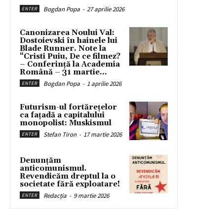
Bogdan Popa
-
27 aprilie 2026
ENTER
Canonizarea Noului Val:
Dostoievski în hainele lui
Blade Runner. Note la
“Cristi Puiu, De ce filmez?
– Conferință la Academia
Română – 31 martie...
Bogdan Popa
-
1 aprilie 2026
ENTER
Futurism-ul fortărețelor
ca fațadă a capitalului
monopolist: Muskismul
Stefan Tiron
-
17 martie 2026
ENTER
Denunțăm
anticomunismul.
Revendicăm dreptul la o
societate fără exploatare!
Redacția
-
9 martie 2026
ENTER