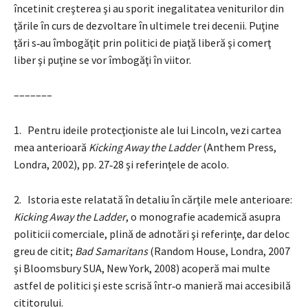
încetinit creşterea şi au sporit inegalitatea veniturilor din
ţările în curs de dezvoltare în ultimele trei decenii. Puţine
ţări s‑au îmbogăţit prin politici de piaţă liberă şi comerţ
liber şi puţine se vor îmbogăţi în viitor.
–––––––
1. Pentru ideile protecţioniste ale lui Lincoln, vezi cartea
mea anterioară
Kicking Away the Ladder
(Anthem Press,
Londra, 2002), pp. 27‑28 şi referinţele de acolo.
2. Istoria este relatată în detaliu în cărţile mele anterioare:
Kicking Away the Ladder
, o monografie academică asupra
politicii comerciale, plină de adnotări şi referinţe, dar deloc
greu de citit;
Bad Samaritans
(Random House, Londra, 2007
şi Bloomsbury SUA, New York, 2008) acoperă mai multe
astfel de politici şi este scrisă într‑o manieră mai accesibilă
cititorului.