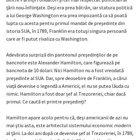
ţării nou‑înfiinţate. Deşi era prea bătrân, iar statura politică
a lui George Washington era prea impozantă ca să poată
lupta cu acesta pentru primul mandat de preşedinte din
istoria SUA, în 1789, Franklin era totuşi singura persoană
care ar fi putut rivaliza cu Washington.
Adevărata surpriză din panteonul preşedinţilor de pe
bancnote este Alexan­der Hamilton, care figurează pe
bancnota de 10 dolari. Nici Hamilton nu a fost vreodată
preşedinte al SUA. Dar, spre deosebire de Franklin, a cărui
viaţă devenise o legendă a Americii, el nu se putea lăuda cu
nimic. Hamilton a fost doar şef al Trezoreriei, chiar dacă
primul. Ce caută el printre preşedinţi?
Hamilton apare acolo pentru că, deşi americanii de azi nu
mai ştiu asta, este arhitectul sistemului economic modern
al ţării. La doi ani după ce devenise şef al Trezoreriei, în 1789,