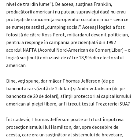
nivel de trai din lume”). De aceea, susţinea Franklin,
producătorii americani nu puteau supravieţui dacă nu erau
protejaţi de concurenţa europenilor cu salarii mici – ceea ce
se numeşte astăzi „dumping social”. Aceeaşi logică a fost
folosită de către Ross Perot, miliardarul devenit politician,
pentru a respinge în cam­pania prezidenţială din 1992
acordul NAFTA (Acordul Nord­‑American de Comerţ Liber) – o
logică susţinută entuziast de către 18,9% din electoratul
american.
Bine, veţi spune, dar măcar Thomas Jefferson (de pe
bancnota rar văzută de 2 dolari) şi Andrew Jackson (de pe
bancnota de 20 de dolari), sfinţii pro­tectori ai capitalismului
american al pieţei libere, ar fi trecut testul Trezo­reriei SUA?
Într‑adevăr, Thomas Jefferson poate ar fi fost împotriva
protecţionis­mului lui Hamilton, dar, spre deosebire de
acesta, care era un susţinător al sistemului de brevetare,