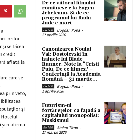
De ce viitorul filmului
românesc e la Eugen
Jebeleanu. Și de ce
programul lui Radu
Jude e mort
 a
Bogdan Popa
-
ENTER
27 aprilie 2026
citorilor
 și se făcea
Canonizarea Noului
n credit
Val: Dostoievski în
hainele lui Blade
ră aflată la
Runner. Note la “Cristi
Puiu, De ce filmez? –
Conferință la Academia
dare care se
Română – 31 martie...
a
Bogdan Popa
-
ENTER
1 aprilie 2026
ea prin veto,
ibilitatea
Futurism-ul
eputaților și
fortărețelor ca fațadă a
capitalului monopolist:
ă Hotelul
Muskismul
 și reafirma
Stefan Tiron
-
ENTER
17 martie 2026