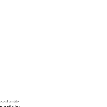
ticolul următor
ța știrilor