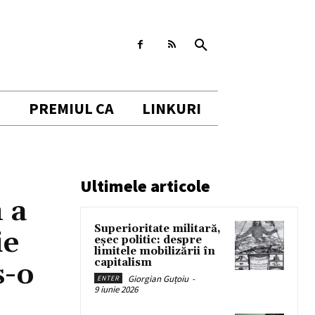
I
PREMIUL CA
LINKURI
Ultimele articole
 a
Superioritate militară,
ie
eșec politic: despre
limitele mobilizării în
capitalism
s-o
Giorgian Guțoiu
-
ENTER
9 iunie 2026