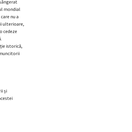
nsângerat
ul mondial
 care nu a
i ulterioare,
 o cedeze
.
ie istorică,
muncitorii
i și
acestei