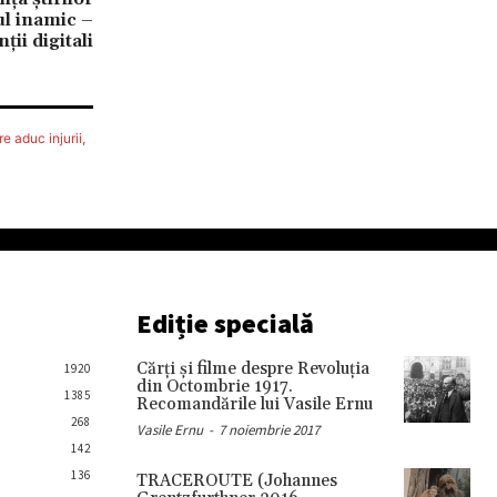
ul inamic –
ții digitali
e aduc injurii,
Ediție specială
Cărţi şi filme despre Revoluţia
1920
din Octombrie 1917.
1385
Recomandările lui Vasile Ernu
268
Vasile Ernu
-
7 noiembrie 2017
142
136
TRACEROUTE (Johannes