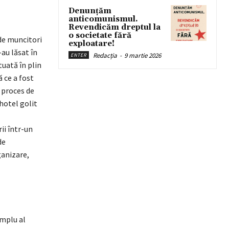
Denunțăm
anticomunismul.
Revendicăm dreptul la
o societate fără
de muncitori
exploatare!
au lăsat în
Redacția
-
9 martie 2026
ENTER
tuată în plin
 ce a fost
 proces de
 hotel golit
ii într-un
de
ganizare,
emplu al