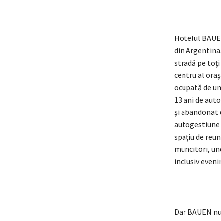
Hotelul BAUEN
din Argentina.
stradă pe toți
centru al oraș
ocupată de un 
13 ani de auto
și abandonat d
autogestiune 
spațiu de reun
muncitori, und
inclusiv even
Dar BAUEN nu 