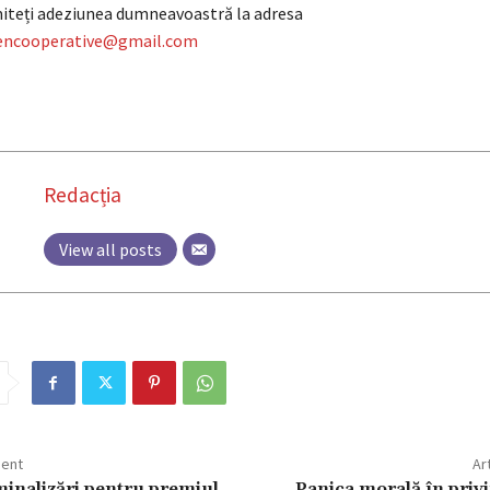
iteți adeziunea dumneavoastră la adresa
uencooperative@gmail.com
Redacția
View all posts
dent
Ar
minalizări pentru premiul
Panica morală în privin