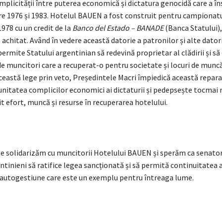
omplicității între puterea economică și dictatura genocidă care a î
re 1976 și 1983. Hotelul BAUEN a fost construit pentru campionat
1978 cu un credit de la
Banco del Estado
–
BANADE
(Banca Statului),
 achitat. Având în vedere această datorie a patronilor și alte datori
ermite Statului argentinian să redevină proprietar al clădirii și să
e muncitori care a recuperat-o pentru societate și locuri de muncă
astă lege prin veto, Președintele Macri împiedică această reparaț
nitatea complicilor economici ai dictaturii și pedepsește tocmai 
it efort, muncă și resurse în recuperarea hotelului.
e solidarizăm cu muncitorii Hotelului BAUEN și sperăm ca senatori
ntinieni să ratifice legea sancționată și să permită continuitatea 
 autogestiune care este un exemplu pentru întreaga lume.