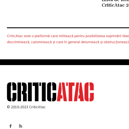
CriticAtac 
CriticAtac este o platformă care militează pentru posibilitatea exprimării libere
discriminează, calomniează şi care în general deturnează şi obstrucţionează d
© 2010-2023 CriticAtac