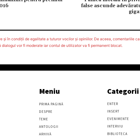
2016
false ascunde adevărat
gigan
 şi în condiţii de egalitate a tuturor vocilor şi opiniilor. De aceea, comentariile car
ialogul vor fi moderate iar contul de utilizator va fi permanent blocat.
Meniu
Categorii
ENTER
PRIMA PAGINĂ
INSERT
DESPRE
EVENIMENTE
TEME
INTERVIU
ANTOLOGII
BIBLIOTECA
ARHIVĂ