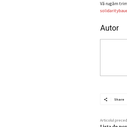
Vă rugăm trim
solidarityba
Autor
Share
Articolul prece
Lista de no