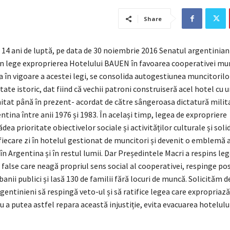
Share
14 ani de luptă, pe data de 30 noiembrie 2016 Senatul argentinian
n lege exproprierea Hotelului BAUEN în favoarea cooperativei mun
ea în vigoare a acestei legi, se consolida autogestiunea muncitorilor
tate istoric, dat fiind că vechii patroni construiseră acel hotel cu u
itat până în prezent- acordat de către sângeroasa dictatură milita
ntina între anii 1976 și 1983. În același timp, legea de expropriere
ea prioritate​ obiectivelor sociale și activităților culturale și soli
fiecare zi în hotelul gestionat de muncitori și devenit o emblemă 
în Argentina și în restul lumii. Dar Președintele Macri a respins leg
alse care neagă propriul sens social al cooperativei, respinge pos
banii publici și lasă 130 de familii fără locuri de muncă. Solicităm d
gentinieni să respingă veto-ul și să ratifice legea care expropriaz
a putea astfel repara această injustiție, evita evacuarea hotelului