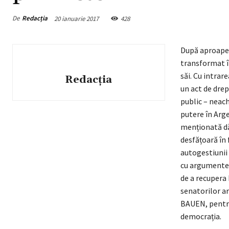
De
Redacția
20 ianuarie 2017
428
După aproape 
transformat î
săi. Cu intrar
Redacția
un act de drep
public – neach
putere în Arge
menționată dăd
desfățoară în 
autogestiunii 
cu argumente f
de a recupera 
senatorilor ar
BAUEN, pentru 
democrația.