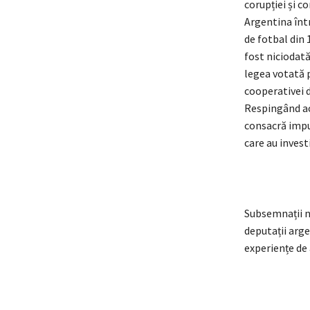
corupției și c
Argentina înt
de fotbal din 
fost niciodată
legea votată p
cooperativei d
Respingând ace
consacră impu
care au invest
Subsemnații n
deputații arge
experiențe de