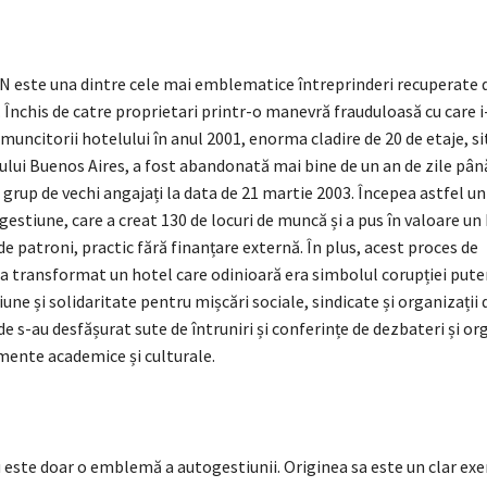
 este una dintre cele mai emblematice întreprinderi recuperate 
 Închis de catre proprietari printr-o manevră frauduloasă cu care i-
 muncitorii hotelului în anul 2001, enorma cladire de 20 de etaje, si
ului Buenos Aires, a fost abandonată mai bine de un an de zile până
grup de vechi angajați la data de 21 martie 2003. Începea astfel un
gestiune, care a creat 130 de locuri de muncă și a pus în valoare un
e patroni, practic fără finanțare externă. În plus, acest proces de
a transformat un hotel care odinioară era simbolul corupției puter
iune și solidaritate pentru mișcări sociale, sindicate și organizații 
e s-au desfășurat sute de întruniri și conferințe de dezbateri și or
imente academice și culturale.
este doar o emblemă a autogestiunii. Originea sa este un clar ex