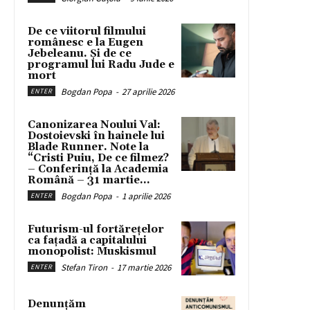
De ce viitorul filmului
românesc e la Eugen
Jebeleanu. Și de ce
programul lui Radu Jude e
mort
Bogdan Popa
-
27 aprilie 2026
ENTER
Canonizarea Noului Val:
Dostoievski în hainele lui
Blade Runner. Note la
“Cristi Puiu, De ce filmez?
– Conferință la Academia
Română – 31 martie...
Bogdan Popa
-
1 aprilie 2026
ENTER
Futurism-ul fortărețelor
ca fațadă a capitalului
monopolist: Muskismul
Stefan Tiron
-
17 martie 2026
ENTER
Denunțăm