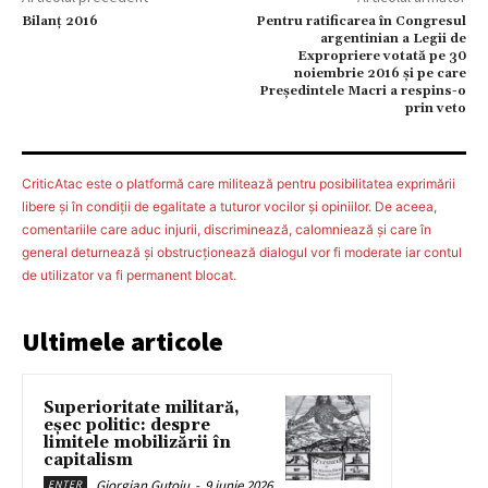
Bilanț 2016
Pentru ratificarea în Congresul
argentinian a Legii de
Expropriere votată pe 30
noiembrie 2016 și pe care
Președintele Macri a respins-o
prin veto
CriticAtac este o platformă care militează pentru posibilitatea exprimării
libere şi în condiţii de egalitate a tuturor vocilor şi opiniilor. De aceea,
comentariile care aduc injurii, discriminează, calomniează şi care în
general deturnează şi obstrucţionează dialogul vor fi moderate iar contul
de utilizator va fi permanent blocat.
Ultimele articole
Superioritate militară,
eșec politic: despre
limitele mobilizării în
capitalism
Giorgian Guțoiu
-
9 iunie 2026
ENTER