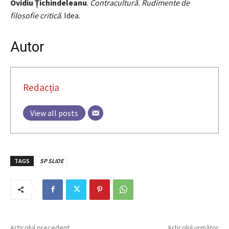
Ovidiu Țichindeleanu
.
Contracultură. Rudimente de
filosofie critică
. Idea.
Autor
Redacția
View all posts
TAGS
SP SLIDE
Articolul precedent
Articolul următor