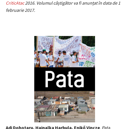
CriticAtac
2016. Volumul câștigător va fi anunțat în data de 1
februarie 2017.
Adi Dohotaru, Hajnalka Harbula, Enikő Vincze
.
Pata
.