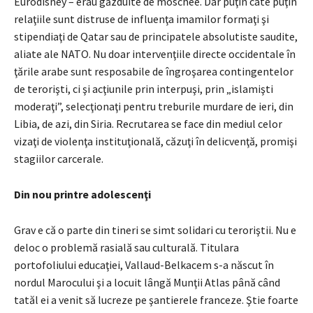
Eurodisney – erau găzduite de moschee. Dar puţin câte puţin
relaţiile sunt distruse de influenţa imamilor formaţi şi
stipendiaţi de Qatar sau de principatele absolutiste saudite,
aliate ale NATO. Nu doar intervenţiile directe occidentale în
ţările arabe sunt resposabile de îngroşarea contingentelor
de terorişti, ci şi acţiunile prin interpuşi, prin „islamişti
moderaţi”, selecţionaţi pentru treburile murdare de ieri, din
Libia, de azi, din Siria. Recrutarea se face din mediul celor
vizaţi de violenţa instituţională, căzuţi în delicvenţă, promişi
stagiilor carcerale.
Din nou printre adolescenţi
Grav e că o parte din tineri se simt solidari cu teroriştii. Nu e
deloc o problemă rasială sau culturală. Titulara
portofoliului educaţiei, Vallaud-Belkacem s-a născut în
nordul Marocului şi a locuit lângă Munţii Atlas până când
tatăl ei a venit să lucreze pe şantierele franceze. Ştie foarte