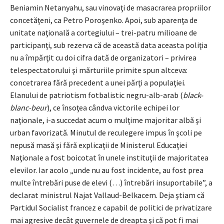
Beniamin Netanyahu, sau vinovaţi de masacrarea propriilor
concetăţeni, ca Petro Poroşenko. Apoi, sub aparenţa de
unitate naţională a cortegiului – trei-patru milioane de
participanţi, sub rezerva că de această data aceasta poliţia
nu a împărţit cu doi cifra dată de organizatori – privirea
telespectatorului şi mărturiile primite spun altceva:
concetrarea fără precedent a unei părţi a populaţiei.
Elanului de patriotism fotbalistic negru-alb-arab (
black-
blanc-beur
), ce însoţea cândva victorile echipei lor
naţionale, i-a succedat acum o mulţime majoritar albă şi
urban favorizată. Minutul de reculegere impus în şcoli pe
nepusă masă şi fără explicaţii de Ministerul Educaţiei
Naţionale a fost boicotat în unele instituţii de majoritatea
elevilor. Iar acolo „unde nu au fost incidente, au fost prea
multe întrebări puse de elevi (…) întrebări insuportabile”, a
declarat ministrul Najat Vallaud-Belkacem. Deja ştiam că
Partidul Socialist francez e capabil de politici de privatizare
mai agresive decât guvernele de dreapta şi că pot fi mai