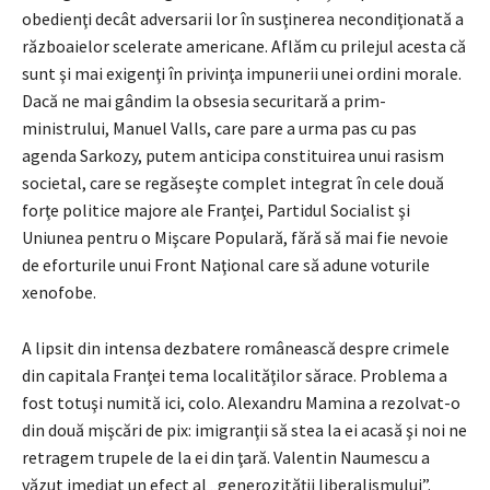
obedienţi decât adversarii lor în susţinerea necondiţionată a
războaielor scelerate americane. Aflăm cu prilejul acesta că
sunt şi mai exigenţi în privinţa impunerii unei ordini morale.
Dacă ne mai gândim la obsesia securitară a prim-
ministrului, Manuel Valls, care pare a urma pas cu pas
agenda Sarkozy, putem anticipa constituirea unui rasism
societal, care se regăseşte complet integrat în cele două
forţe politice majore ale Franţei, Partidul Socialist şi
Uniunea pentru o Mişcare Populară, fără să mai fie nevoie
de eforturile unui Front Naţional care să adune voturile
xenofobe.
A lipsit din intensa dezbatere românească despre crimele
din capitala Franţei tema localităţilor sărace. Problema a
fost totuşi numită ici, colo. Alexandru Mamina a rezolvat-o
din două mişcări de pix: imigranţii să stea la ei acasă şi noi ne
retragem trupele de la ei din ţară. Valentin Naumescu a
văzut imediat un efect al „generozităţii liberalismului”.