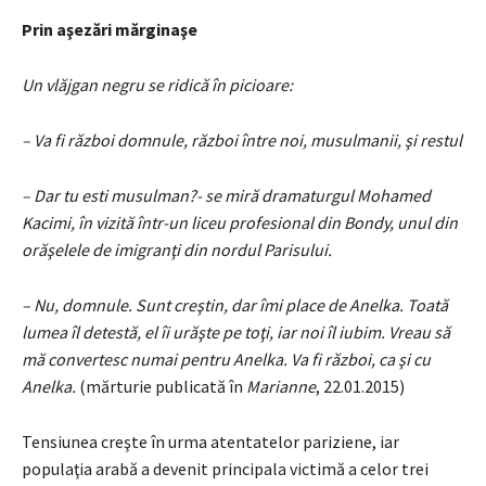
Prin aşezări mărginaşe
Un vlăjgan negru se ridică în picioare:
– Va fi război domnule, război între noi, musulmanii, şi restul
– Dar tu esti musulman?- se miră dramaturgul Mohamed
Kacimi, în vizită într-un liceu profesional din Bondy, unul din
orăşelele de imigranţi din nordul Parisului.
– Nu, domnule. Sunt creştin, dar îmi place de Anelka. Toată
lumea îl detestă, el îi urăşte pe toţi, iar noi îl iubim. Vreau să
mă convertesc numai pentru Anelka. Va fi război, ca şi cu
Anelka.
(mărturie publicată în
Marianne
, 22.01.2015)
Tensiunea creşte în urma atentatelor pariziene, iar
populaţia arabă a devenit principala victimă a celor trei