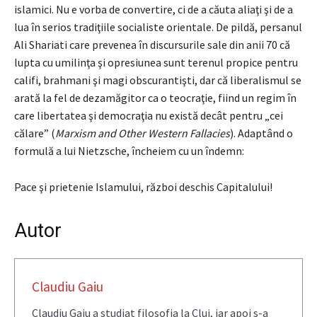
islamici. Nu e vorba de convertire, ci de a căuta aliaţi şi de a
lua în serios tradiţiile socialiste orientale. De pildă, persanul
Ali Shariati care prevenea în discursurile sale din anii 70 că
lupta cu umilinţa şi opresiunea sunt terenul propice pentru
califi, brahmani şi magi obscurantişti, dar că liberalismul se
arată la fel de dezamăgitor ca o teocraţie, fiind un regim în
care libertatea şi democraţia nu există decât pentru „cei
călare” (
Marxism and Other Western Fallacies
). Adaptând o
formulă a lui Nietzsche, încheiem cu un îndemn:
Pace şi prietenie Islamului, război deschis Capitalului!
Autor
Claudiu Gaiu
Claudiu Gaiu a studiat filosofia la Cluj, iar apoi s-a