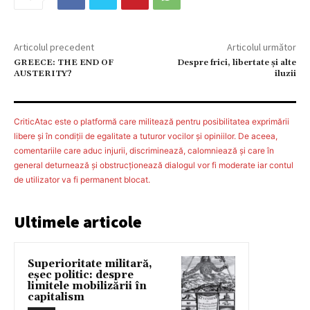
Articolul precedent
Articolul următor
GREECE: THE END OF
Despre frici, libertate și alte
AUSTERITY?
iluzii
CriticAtac este o platformă care militează pentru posibilitatea exprimării
libere şi în condiţii de egalitate a tuturor vocilor şi opiniilor. De aceea,
comentariile care aduc injurii, discriminează, calomniează şi care în
general deturnează şi obstrucţionează dialogul vor fi moderate iar contul
de utilizator va fi permanent blocat.
Ultimele articole
Superioritate militară,
eșec politic: despre
limitele mobilizării în
capitalism