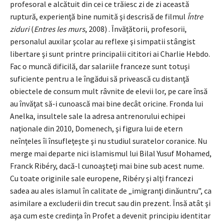
profesoral e alcătuit din cei ce trăiesc zi de zi această
ruptură, experienţă bine numită şi descrisă de filmul
Între
ziduri
(
Entres les murs
, 2008) . Învăţătorii, profesorii,
personalul auxilar şcolar au reflexe şi simpatii stângist
libertare şi sunt printre principalii cititori ai Charlie Hebdo.
Fac o muncă dificilă, dar salariile franceze sunt totuşi
suficiente pentru a le îngădui să privească cu distanţă
obiectele de consum mult râvnite de elevii lor, pe care însă
au învăţat să-i cunoască mai bine decât oricine. Fronda lui
Anelka, insultele sale la adresa antrenorului echipei
naţionale din 2010, Domenech, şi figura lui de etern
neînţeles îi însufleţeşte şi nu studiul suratelor coranice. Nu
merge mai departe nici islamismul lui Bilal Yusuf Mohamed,
Franck Ribéry, dacă-l cunoaşteţi mai bine sub acest nume.
Cu toate originile sale europene, Ribéry şi alţi francezi
sadea au ales islamul în calitate de „imigranţi dinăuntru”, ca
asimilare a excluderii din trecut sau din prezent. Însă atât şi
aşa cum este credinţa în Profet a devenit principiu identitar