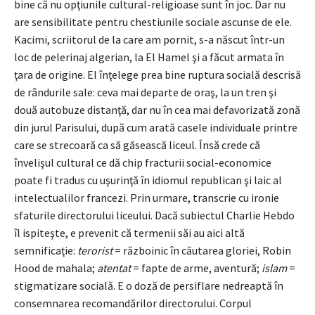
bine că nu opţiunile cultural-religioase sunt în joc. Dar nu
are sensibilitate pentru chestiunile sociale ascunse de ele.
Kacimi, scriitorul de la care am pornit, s-a născut într-un
loc de pelerinaj algerian, la El Hamel şi a făcut armata în
ţara de origine. El înţelege prea bine ruptura socială descrisă
de rândurile sale: ceva mai departe de oraş, la un tren şi
două autobuze distanţă, dar nu în cea mai defavorizată zonă
din jurul Parisului, după cum arată casele individuale printre
care se strecoară ca să găsească liceul. Însă crede că
învelişul cultural ce dă chip fracturii social-economice
poate fi tradus cu uşurinţă în idiomul republican şi laic al
intelectualilor francezi. Prin urmare, transcrie cu ironie
sfaturile directorului liceului. Dacă subiectul Charlie Hebdo
îl ispiteşte, e prevenit că termenii săi au aici altă
semnificaţie:
terorist
= războinic în căutarea gloriei, Robin
Hood de mahala;
atentat
= fapte de arme, aventură;
islam
=
stigmatizare socială. E o doză de persiflare nedreaptă în
consemnarea recomandărilor directorului. Corpul