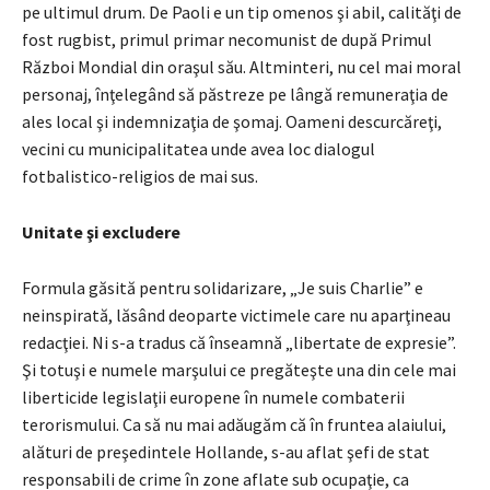
pe ultimul drum. De Paoli e un tip omenos şi abil, calităţi de
fost rugbist, primul primar necomunist de după Primul
Război Mondial din oraşul său. Altminteri, nu cel mai moral
personaj, înţelegând să păstreze pe lângă remuneraţia de
ales local şi indemnizaţia de şomaj. Oameni descurcăreţi,
vecini cu municipalitatea unde avea loc dialogul
fotbalistico-religios de mai sus.
Unitate şi excludere
Formula găsită pentru solidarizare, „Je suis Charlie” e
neinspirată, lăsând deoparte victimele care nu aparţineau
redacţiei. Ni s-a tradus că înseamnă „libertate de expresie”.
Şi totuşi e numele marşului ce pregăteşte una din cele mai
liberticide legislaţii europene în numele combaterii
terorismului. Ca să nu mai adăugăm că în fruntea alaiului,
alături de preşedintele Hollande, s-au aflat şefi de stat
responsabili de crime în zone aflate sub ocupaţie, ca