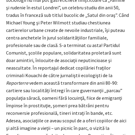
şi rudenie în estul Londrei”, un celebru studiu din anii 50,
tradus în franceză sub titlul bucolic de „Satul din oraş”. Când
Michael Young şi Peter Wilmott studiau chestiunea
cartierelor urbane create de nevoile industriale, îşi puteau
centra anchetele în jurul solidarităţiilor familiale,
profesionale sau de clasă. S-a terminat cu asta! Partidul
Comunist, şcolile populare, solidaritatea proletară sunt
doar amintiri, înlocuite de asociaţii neputincioase şi
neascultate. În reportajul dedicat copilăriei fraţilor
criminali Kouachi de către jurnaliştii ecologişti de la
Reporterre
vedem această transformare din anii 80-90:
cartiere sau localităţi întregi în care guvernanţii „parcau”
populaţia săracă, oameni fără locuinţă, fiice de emigranţi
împinse în prostituţie, şomeri prea bătrâni pentru
reconversie profesională, tineri intraţi în bande, etc.
Adesea, asociaţiile ce aveau scopul de a oferi copiilor de aici
şi altă imagine a vieţii – un picnic în parc, o vizită la