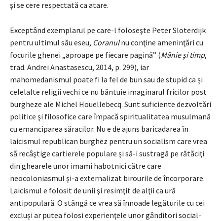
şi se cere respectată ca atare.
Exceptând exemplarul pe care-l foloseşte Peter Sloterdijk
pentru ultimul său eseu,
Coranul
nu conţine ameninţări cu
focurile ghenei „aproape pe fiecare pagină” (
Mânie şi timp
,
trad. Andrei Anastasescu, 2014, p. 299), iar
mahomedanismul poate fi la fel de bun sau de stupid ca şi
celelalte religii vechi ce nu bântuie imaginarul fricilor post
burgheze ale Michel Houellebecq. Sunt suficiente dezvoltări
politice şi filosofice care împacă spiritualitatea musulmană
cu emanciparea săracilor. Nu e de ajuns baricadarea în
laicismul republican burghez pentru un socialism care vrea
să recâştige cartierele populare şi să-i sustragă pe rătăciţi
din ghearele unor imami habotnici către care
neocoloniasmul şi-a externalizat birourile de încorporare.
Laicismul e folosit de unii şi resimţit de alţii ca ură
antipopulară. O stângă ce vrea să înnoade legăturile cu cei
excluşi ar putea folosi experienţele unor gânditori social-