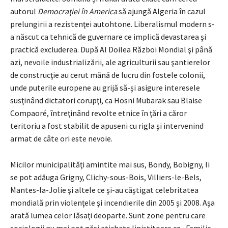
autorul
Democraţiei în America
să ajungă Algeria în cazul
prelungirii a rezistenţei autohtone. Liberalismul modern s-
a născut ca tehnică de guvernare ce implică devastarea şi
practică excluderea. După Al Doilea Război Mondial şi până
azi, nevoile industrializării, ale agriculturii sau şantierelor
de construcţie au cerut mână de lucru din fostele colonii,
unde puterile europene au grijă să-şi asigure interesele
susţinând dictatori corupţi, ca Hosni Mubarak sau Blaise
Compaoré, întreţinând revolte etnice în ţări a căror
teritoriu a fost stabilit de apuseni cu rigla şi intervenind
armat de câte ori este nevoie.
Micilor municipalităţi amintite mai sus, Bondy, Bobigny, li
se pot adăuga Grigny, Clichy-sous-Bois, Villiers-le-Bels,
Mantes-la-Jolie şi altele ce şi-au câştigat celebritatea
mondială prin violenţele şi incendierile din 2005 şi 2008. Aşa
arată lumea celor lăsaţi deoparte. Sunt zone pentru care
sociologii nu mai pot găsi etichete liniştitoare ca „Familie