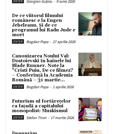
Giorgian Guțoiu
-
9 iunie 2026
ENTER
De ce viitorul filmului
românesc e la Eugen
Jebeleanu. Și de ce
programul lui Radu Jude e
mort
Bogdan Popa
-
27 aprilie 2026
ENTER
Canonizarea Noului Val:
Dostoievski în hainele lui
Blade Runner. Note la
“Cristi Puiu, De ce filmez?
– Conferință la Academia
Română – 31 martie...
Bogdan Popa
-
1 aprilie 2026
ENTER
Futurism-ul fortărețelor
ca fațadă a capitalului
monopolist: Muskismul
Stefan Tiron
-
17 martie 2026
ENTER
Denunțăm