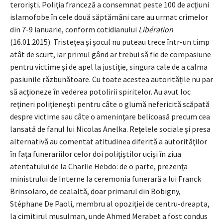
terorişti. Poliţia franceză a consemnat peste 100 de acţiuni
islamofobe în cele două săptămâni care au urmat crimelor
din 7-9 ianuarie, conform cotidianului
Libération
(16.01.2015). Tristeţea şi şocul nu puteau trece într-un timp
atât de scurt, iar primul gând ar trebui să fie de compasiune
pentru victime şi de apel la justiţie, singura cale de a calma
pasiunile răzbunătoare. Cu toate acestea autorităţile nu par
să acţioneze în vederea potolirii spiritelor. Au avut loc
reţineri poliţieneşti pentru câte o glumă nefericită scăpată
despre victime sau câte o ameninţare belicoasă precum cea
lansată de fanul lui Nicolas Anelka. Reţelele sociale şi presa
alternativă au comentat atitudinea diferită a autorităţilor
în faţa funerariilor celor doi poliţiştilor ucişi în ziua
atentatului de la Charlie Hebdo: de o parte, prezenţa
ministrului de Interne la ceremonia funerară a lui Franck
Brinsolaro, de cealaltă, doar primarul din Bobigny,
Stéphane De Paoli, membru al opoziţiei de centru-dreapta,
la cimitirul musulman, unde Ahmed Merabet a fost condus