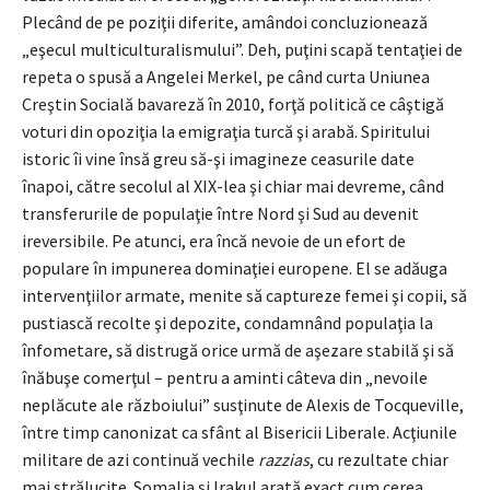
Plecând de pe poziţii diferite, amândoi concluzionează
„eşecul multiculturalismului”. Deh, puţini scapă tentaţiei de
repeta o spusă a Angelei Merkel, pe când curta Uniunea
Creştin Socială bavareză în 2010, forţă politică ce câştigă
voturi din opoziţia la emigraţia turcă şi arabă. Spiritului
istoric îi vine însă greu să-şi imagineze ceasurile date
înapoi, către secolul al XIX-lea şi chiar mai devreme, când
transferurile de populaţie între Nord şi Sud au devenit
ireversibile. Pe atunci, era încă nevoie de un efort de
populare în impunerea dominaţiei europene. El se adăuga
intervenţiilor armate, menite să captureze femei şi copii, să
pustiască recolte şi depozite, condamnând populaţia la
înfometare, să distrugă orice urmă de aşezare stabilă şi să
înăbuşe comerţul – pentru a aminti câteva din „nevoile
neplăcute ale războiului” susţinute de Alexis de Tocqueville,
între timp canonizat ca sfânt al Bisericii Liberale. Acţiunile
militare de azi continuă vechile
razzias
, cu rezultate chiar
mai strălucite. Somalia şi Irakul arată exact cum cerea