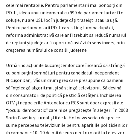
cele mai rentabile. Pentru parlamentarii mai ponosiţi din
PD-L , ideea unui unicameral cu 999 de parlamentari ar fi o
soluţie, nu are USL loc în judeţe câţi traseişti stau la uşă.
Pentru parlamentarii PD-L care sting lumina după ei,
reforma administrativă care ar fi trebuit să reducă numărul
de regiuni şi judeţe ar fi oportună astăzi în sens invers, prin
creşterea numărului de consilii judeţene.
Urmărind acţiunile bucureştenilor care încearcă să strângă
cu bani puţini semnături pentru candidatul independent
Nicuşor Dan, văd un drum greu care presupune ca oamenii
să înţeleagă algoritmul şi să stingă televizorul. Să devină
din consumatori de politică pe sticlă cetăţeni. Închiderea
OTV şi negocierile Antenelor cu RCS sunt doar expresii ale
“jocului democratic” care ni se pregăteşte în alegeri. În 2008
Sorin Paveliu şi jurnaliştii de la Hotnews scriau despre ce
sume percepeau televiziunile pentru apariţiile politicienilor
în campanie: 10- 20 de mii de euro pentru o oră la televizor.