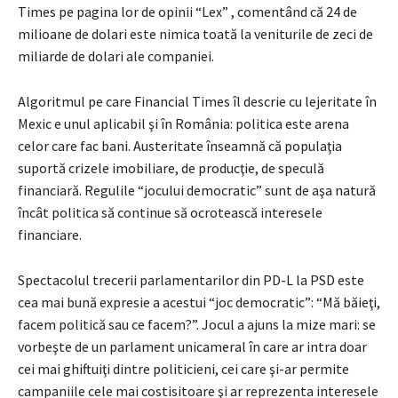
Times pe pagina lor de opinii “Lex” , comentând că 24 de
milioane de dolari este nimica toată la veniturile de zeci de
miliarde de dolari ale companiei.
Algoritmul pe care Financial Times îl descrie cu lejeritate în
Mexic e unul aplicabil şi în România: politica este arena
celor care fac bani. Austeritate înseamnă că populaţia
suportă crizele imobiliare, de producţie, de speculă
financiară. Regulile “jocului democratic” sunt de aşa natură
încât politica să continue să ocrotească interesele
financiare.
Spectacolul trecerii parlamentarilor din PD-L la PSD este
cea mai bună expresie a acestui “joc democratic”: “Mă băieţi,
facem politică sau ce facem?”. Jocul a ajuns la mize mari: se
vorbeşte de un parlament unicameral în care ar intra doar
cei mai ghiftuiţi dintre politicieni, cei care şi-ar permite
campaniile cele mai costisitoare şi ar reprezenta interesele