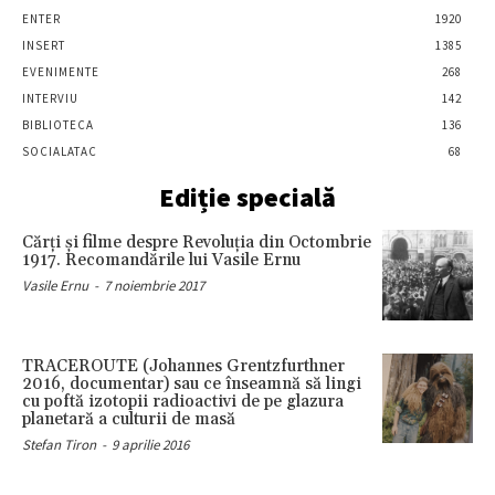
ENTER
1920
INSERT
1385
EVENIMENTE
268
INTERVIU
142
BIBLIOTECA
136
SOCIALATAC
68
Ediție specială
Cărţi şi filme despre Revoluţia din Octombrie
1917. Recomandările lui Vasile Ernu
Vasile Ernu
-
7 noiembrie 2017
TRACEROUTE (Johannes Grentzfurthner
2016, documentar) sau ce înseamnă să lingi
cu poftă izotopii radioactivi de pe glazura
planetară a culturii de masă
Stefan Tiron
-
9 aprilie 2016