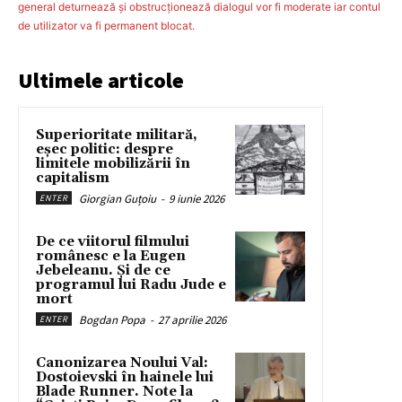
general deturnează şi obstrucţionează dialogul vor fi moderate iar contul
de utilizator va fi permanent blocat.
Ultimele articole
Superioritate militară,
eșec politic: despre
limitele mobilizării în
capitalism
Giorgian Guțoiu
-
9 iunie 2026
ENTER
De ce viitorul filmului
românesc e la Eugen
Jebeleanu. Și de ce
programul lui Radu Jude e
mort
Bogdan Popa
-
27 aprilie 2026
ENTER
Canonizarea Noului Val:
Dostoievski în hainele lui
Blade Runner. Note la