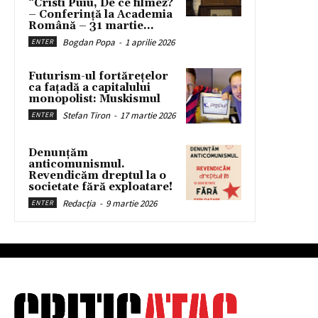
“Cristi Puiu, De ce filmez?
– Conferință la Academia
Română – 31 martie...
Bogdan Popa
-
1 aprilie 2026
ENTER
Futurism-ul fortărețelor
ca fațadă a capitalului
monopolist: Muskismul
Stefan Tiron
-
17 martie 2026
ENTER
Denunțăm
anticomunismul.
Revendicăm dreptul la o
societate fără exploatare!
Redacția
-
9 martie 2026
ENTER