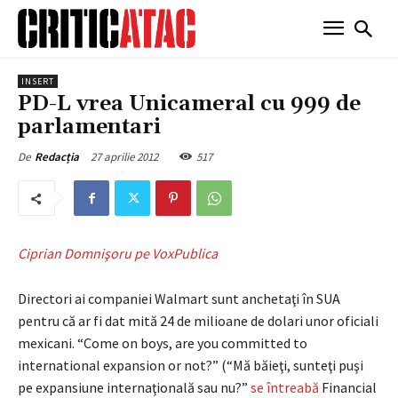
INSERT
PD-L vrea Unicameral cu 999 de
parlamentari
27 aprilie 2012
517
De
Redacția
Ciprian Domnişoru pe VoxPublica
Directori ai companiei Walmart sunt anchetaţi în SUA
pentru că ar fi dat mită 24 de milioane de dolari unor oficiali
mexicani. “Come on boys, are you committed to
international expansion or not?” (“Mă băieţi, sunteţi puşi
pe expansiune internaţională sau nu?”
se întreabă
Financial