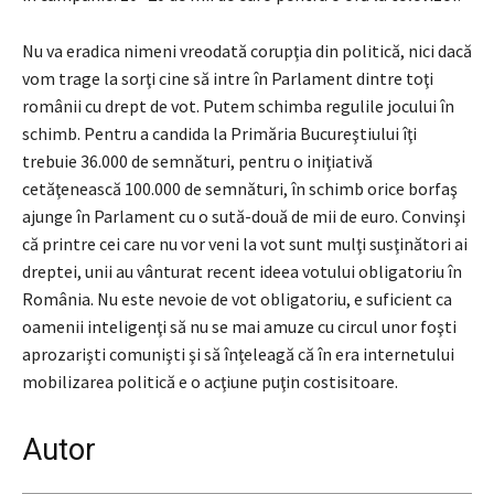
Nu va eradica nimeni vreodată corupţia din politică, nici dacă
vom trage la sorţi cine să intre în Parlament dintre toţi
românii cu drept de vot. Putem schimba regulile jocului în
schimb. Pentru a candida la Primăria Bucureştiului îţi
trebuie 36.000 de semnături, pentru o iniţiativă
cetăţenească 100.000 de semnături, în schimb orice borfaş
ajunge în Parlament cu o sută-două de mii de euro. Convinşi
că printre cei care nu vor veni la vot sunt mulţi susţinători ai
dreptei, unii au vânturat recent ideea votului obligatoriu în
România. Nu este nevoie de vot obligatoriu, e suficient ca
oamenii inteligenţi să nu se mai amuze cu circul unor foşti
aprozarişti comunişti şi să înţeleagă că în era internetului
mobilizarea politică e o acţiune puţin costisitoare.
Autor