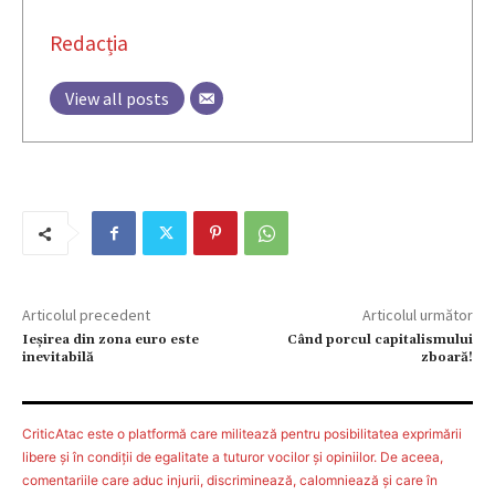
Redacția
View all posts
Articolul precedent
Articolul următor
Ieșirea din zona euro este
Când porcul capitalismului
inevitabilă
zboară!
CriticAtac este o platformă care militează pentru posibilitatea exprimării
libere şi în condiţii de egalitate a tuturor vocilor şi opiniilor. De aceea,
comentariile care aduc injurii, discriminează, calomniează şi care în