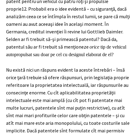
patent pentru un vehicul cu patru roţi şi propulsie
proprie
12
. Probabil era o idee evidentă – cu siguranţă, dacă
analizăm ceea ce se întîmpla în restul lumii, se pare că mulţi
oameni au avut aceeaşi idee în acelaşi moment. În
Germania, creditul invenţiei îi revine lui Gottlieb Daimler.
Selden ar fi trebuit să-şi primească patentul? Dacă da,
patentul său ar fi trebuit să menţioneze
orice
tip de vehicul
autopropulsat sau doar pe cel cu designul elaborat de el?
Nu există nici un răspuns evident la aceste întrebări – însă
orice ţară trebuie să ofere răspunsuri, prin legislaţia proprie
referitoare la proprietatea intelectuală, iar răspunsurile au
consecinţe enorme. Cu cît aplicabilitatea proprietăţii
intelectuale este mai amplă (cu cît pot fi patentate mai
multe lucruri, patentele sînt mai puţin restrictive), cu atît
sînt mai mari profiturile celor care obţin patentele – şi cu
atît mai mare este aria monopolului, cu toate costurile sale
implicite. Dacă patentele sînt formulate cît mai permisiv