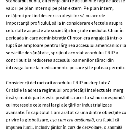
standardul dublu, diferenţa dintre atitudinile faţă de aceste
valori pe plan intern şi pe plan extern. Pe plan intern,
cetăţenii pretind deseori ca aleşii lor să nu acorde
importanţă profitului, să ia în considerare efectele asupra
celorlalte aspecte ale societăţii lor şi ale mediului. Chiar în
perioada în care administraţia Clinton era angajată într-o
luptă de amploare pentru lărgirea accesului americanilor la
serviciile de sănătate, sprijinul acordat acordului TRIP a
contribuit la reducerea accesului oamenilor săraci din
întreaga lume la medicamente pe care şi le puteau permite.
Consider că detractorii acordului TRIP au dreptate
7
.
Criticile la adresa regimului proprietăţii intelectuale merg
însă şi mai departe: este posibil ca acesta să nu corespundă
cu interesele cele mai largi ale ţărilor industrializate
avansate. În capitolul 1 am arătat că una dintre obiecţiile cu
privire la globalizare,
aşa cum era gestionată
, era faptul că
impunea lumii, inclusiv ţărilor în curs de dezvoltare, o anumită