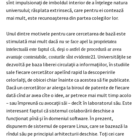
sînt impulsionaţi de imboldul interior de a înţelege natura
universului; răsplata extrinsecă, care pentru ei contează
mai mult, este recunoaşterea din partea colegilor lor.
Unul dintre motivele pentru care cercetarea de bază este
stimulată mai mult dacă
nu
se face apel la proprietatea
intelectuală este faptul că, deşi o astfel de procedură ar avea
21
. Universităţile se
avantaje contestabile, costurile sînt evidente
dezvoltă pe baza liberei circulaţii a informaţiilor, în studiile
sale fiecare cercetător apelînd rapid la descoperirile
celorlalţi, de obicei chiar înainte ca acestea să fie publicate.
Dacă un cercetător ar alerga la biroul de patente de fiecare
dată cînd ar avea cîte o idee, ar petrece mai mult timp acolo
– sau împreună cu avocaţii săi – decît în laboratorul său. Este
interesant faptul că sistemul colaborării deschise a
funcţionat pînă şi în domeniul software. În prezent,
dispunem de sistemul de operare Linux, care se bazează la
rîndul său pe principiul arhitecturii deschise. Toţi cei care