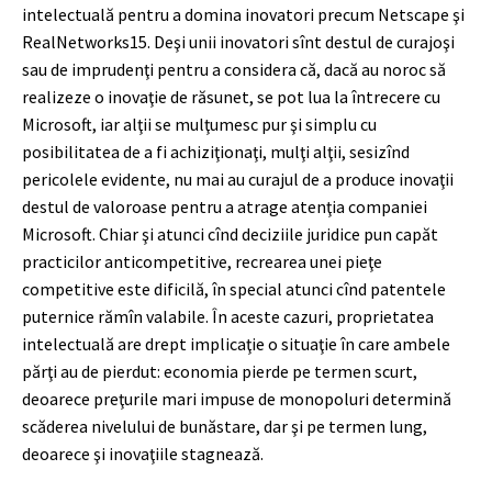
intelectuală pentru a domina inovatori precum Netscape şi
RealNetworks
15
. Deşi unii inovatori sînt destul de curajoşi
sau de imprudenţi pentru a considera că, dacă au noroc să
realizeze o inovaţie de răsunet, se pot lua la întrecere cu
Microsoft, iar alţii se mulţumesc pur şi simplu cu
posibilitatea de a fi achiziţionaţi, mulţi alţii, sesizînd
pericolele evidente, nu mai au curajul de a produce inovaţii
destul de valoroase pentru a atrage atenţia companiei
Microsoft. Chiar şi atunci cînd deciziile juridice pun capăt
practicilor anticompetitive, recrearea unei pieţe
competitive este dificilă, în special atunci cînd patentele
puternice rămîn valabile. În aceste cazuri, proprietatea
intelectuală are drept implicaţie o situaţie în care ambele
părţi au de pierdut: economia pierde pe termen scurt,
deoarece preţurile mari impuse de monopoluri determină
scăderea nivelului de bunăstare, dar şi pe termen lung,
deoarece şi inovaţiile stagnează.