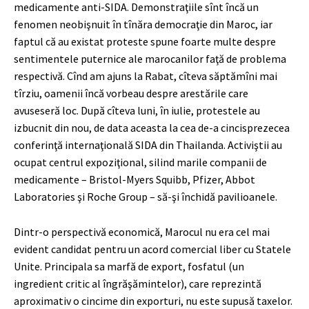
medicamente anti-SIDA. Demonstraţiile sînt încă un
fenomen neobişnuit în tînăra democraţie din Maroc, iar
faptul că au existat proteste spune foarte multe despre
sentimentele puternice ale marocanilor faţă de problema
respectivă. Cînd am ajuns la Rabat, cîteva săptămîni mai
tîrziu, oamenii încă vorbeau despre arestările care
avuseseră loc. După cîteva luni, în iulie, protestele au
izbucnit din nou, de data aceasta la cea de-a cincisprezecea
conferinţă internaţională SIDA din Thailanda. Activiştii au
ocupat centrul expoziţional, silind marile companii de
medicamente – Bristol-Myers Squibb, Pfizer, Abbot
Laboratories şi Roche Group – să-şi închidă pavilioanele.
Dintr-o perspectivă economică, Marocul nu era cel mai
evident candidat pentru un acord comercial liber cu Statele
Unite. Principala sa marfă de export, fosfatul (un
ingredient critic al îngrăşămintelor), care reprezintă
aproximativ o cincime din exporturi, nu este supusă taxelor.