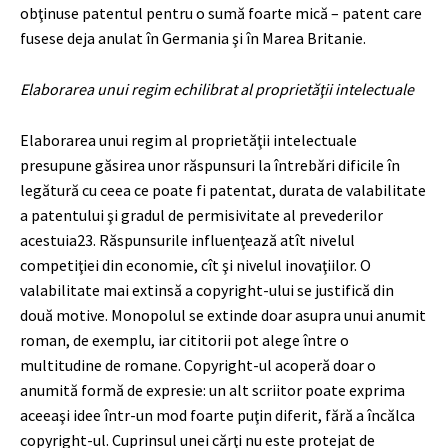
obţinuse patentul pentru o sumă foarte mică – patent care
fusese deja anulat în Germania şi în Marea Britanie.
Elaborarea unui regim echilibrat al proprietăţii intelectuale
Elaborarea unui regim al proprietăţii intelectuale
presupune găsirea unor răspunsuri la întrebări dificile în
legătură cu ceea ce poate fi patentat, durata de valabilitate
a patentului şi gradul de permisivitate al prevederilor
acestuia
23
. Răspunsurile influenţează atît nivelul
competiţiei din economie, cît şi nivelul inovaţiilor. O
valabilitate mai extinsă a copyright-ului se justifică din
două motive. Monopolul se extinde doar asupra unui anumit
roman, de exemplu, iar cititorii pot alege între o
multitudine de romane. Copyright-ul acoperă doar o
anumită formă de expresie: un alt scriitor poate exprima
aceeaşi idee într-un mod foarte puţin diferit, fără a încălca
copyright-ul. Cuprinsul unei cărţi nu este protejat de