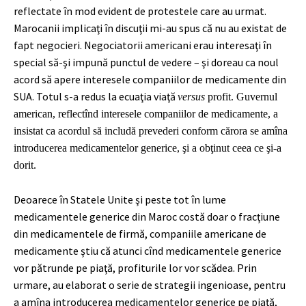
reflectate în mod evident de protestele care au urmat.
Marocanii implicaţi în discuţii mi-au spus că nu au existat de
fapt negocieri. Negociatorii americani erau interesaţi în
special să-şi impună punctul de vedere – şi doreau ca noul
acord să apere interesele companiilor de medicamente din
SUA. Totul s-a redus la ecuaţia viaţă
versus
profit. Guvernul
american, reflectînd interesele companiilor de medicamente, a
insistat ca acordul să includă prevederi conform cărora se amîna
introducerea medicamentelor generice, şi a obţinut ceea ce şi-a
dorit.
Deoarece în Statele Unite şi peste tot în lume
medicamentele generice din Maroc costă doar o fracţiune
din medicamentele de firmă, companiile americane de
medicamente ştiu că atunci cînd medicamentele generice
vor pătrunde pe piaţă, profiturile lor vor scădea. Prin
urmare, au elaborat o serie de strategii ingenioase, pentru
a amîna introducerea medicamentelor generice pe piaţă,