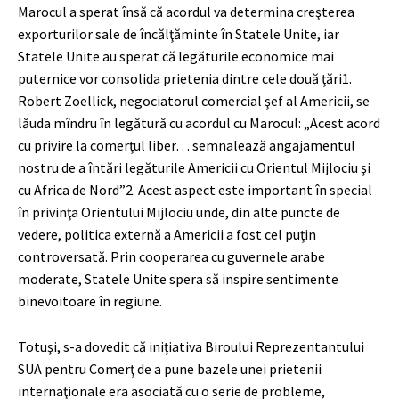
Marocul a sperat însă că acordul va determina creşterea
exporturilor sale de încălţăminte în Statele Unite, iar
Statele Unite au sperat că legăturile economice mai
puternice vor consolida prietenia dintre cele două ţări
1
.
Robert Zoellick, negociatorul comercial şef al Americii, se
lăuda mîndru în legătură cu acordul cu Marocul: „Acest acord
cu privire la comerţul liber… semnalează angajamentul
nostru de a întări legăturile Americii cu Orientul Mijlociu şi
cu Africa de Nord”
2
. Acest aspect este important în special
în privinţa Orientului Mijlociu unde, din alte puncte de
vedere, politica externă a Americii a fost cel puţin
controversată. Prin cooperarea cu guvernele arabe
moderate, Statele Unite spera să inspire sentimente
binevoitoare în regiune.
Totuşi, s-a dovedit că iniţiativa Biroului Reprezentantului
SUA pentru Comerţ de a pune bazele unei prietenii
internaţionale era asociată cu o serie de probleme,