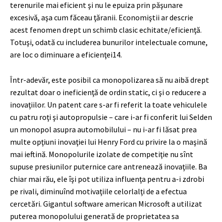
terenurile mai eficient şi nu le epuiza prin păşunare
excesivă, aşa cum făceau ţăranii. Economiştii ar descrie
acest fenomen drept un schimb clasic echitate/eficienţă.
Totuşi, odată cu includerea bunurilor intelectuale comune,
are loc o diminuare a eficienţei
14
.
Într-adevăr, este posibil ca monopolizarea să nu aibă drept
rezultat doar o ineficienţă de ordin static, ci şi o reducere a
inovaţiilor. Un patent care s-ar fi referit la toate vehiculele
cu patru roţi şi autopropulsie – care i-ar fi conferit lui Selden
un monopol asupra automobilului – nu i-ar fi lăsat prea
multe opţiuni inovaţiei lui Henry Ford cu privire la o maşină
mai ieftină. Monopolurile izolate de competiţie nu sînt
supuse presiunilor puternice care antrenează inovaţiile. Ba
chiar mai rău, ele îşi pot utiliza influenţa pentru a-i zdrobi
pe rivali, diminuînd motivaţiile celorlalţi de a efectua
cercetări. Gigantul software american Microsoft a utilizat
puterea monopolului generată de proprietatea sa