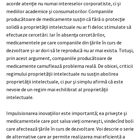
acorde atenţie nu numai intereselor corporatiste, ci şi
mediilor academice şi consumatorilor. Companiile
producătoare de medicamente susţin că fără o protecţie
solidă a proprietăţii intelectuale nu ar fi deloc stimulate să
efectueze cercetări. Iar în absenţa cercetărilor,
medicamentele pe care companiile din ţările în curs de
dezvoltare şi-ar dori să le reproducă nu ar mai exista. Totuşi,
prin acest argument, companiile producătoare de
medicamente camuflează problema reală. De obicei, criticii
regimului proprietăţii intelectuale nu susţin abolirea
proprietăţii intelectuale, ci pur şi simplu afirmă că este
nevoie de un regim mai echilibrat al proprietăţii
intelectuale.
Impulsionarea inovaţiilor este importantă; ea priveşte şi
medicamentele care pot salva vieţi omeneşti, vindecînd boli
care afectează ţările în curs de dezvoltare. Voi descrie o serie
de alternative care ar permite realizarea mai eficientă a