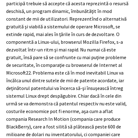
participă trebuie să accepte că acesta reprezintă o resursă
deschisă, un program dinamic, îmbunătăţit în mod
constant de mii de utilizatori. Reprezentînd o alternativă
gratuită şi viabilă a sistemului de operare Microsoft, se
extinde rapid, mai ales în ţările în curs de dezvoltare. O
componentă a Linux-ului, browserul Mozilla Firefox, s-a
dezvoltat într-un ritm şi mai rapid. Nu numai că este
gratuit, însă pare să se confrunte cu mai puţine probleme
de securitate, în comparaţie cu browserul de Internet al
Microsoft
22
. Problema este că în mod inevitabil Linux va
încălca unul dintre sutele de mii de patente acordate, iar
deţinătorul patentului va încerca să-şi însuşească întreg
sistemul Linux drept despăgubire. Chiar dacă în cele din
urmă se va demonstra că patentul respectiv nu este valid,
costurile economice pot fi enorme, aşa cum a aflat
compania Research In Motion (compania care produce
BlackBerry), care a fost silită să plătească peste 600 de
milioane de dolari nu inventatorului, ci companiei care