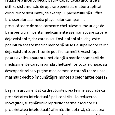
reducere a interconectivităţii – capacitatea altora de a
utiliza sistemul său de operare pentru a elabora aplicaţii
concurente destinate, de exemplu, pachetului său Office,
browserului sau media player-ului. Companiile
producătoare de medicamente cheltuiesc sume uriaşe de
bani pentru a inventa medicamente asemănătoare cu cele
deja existente, dar care nu au fost patentate; deşi este
posibil ca aceste medicamente să nu le fie superioare celor
deja existente, profiturile pot fi enorme
18
. Acest fapt
poate explica aparenta ineficienţă a marilor companii de
medicamente care, în pofida cheltuielilor totale uriaşe, au
descoperit relativ puţine medicamente care să reprezinte
mai mult decît o îmbunătăţire minoră a celor anterioare
19
.
Deşi am argumentat că drepturile prea ferme asociate cu
proprietatea intelectuală pot contribui la reducerea
inovaţiilor, susţinătorii drepturilor ferme asociate cu
proprietatea intelectuală afirmă, dimpotrivă, că acestea