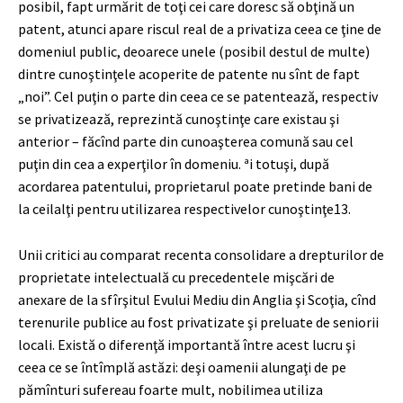
posibil, fapt urmărit de toţi cei care doresc să obţină un
patent, atunci apare riscul real de a privatiza ceea ce ţine de
domeniul public, deoarece unele (posibil destul de multe)
dintre cunoştinţele acoperite de patente nu sînt de fapt
„noi”. Cel puţin o parte din ceea ce se patentează, respectiv
se privatizează, reprezintă cunoştinţe care existau şi
anterior – făcînd parte din cunoaşterea comună sau cel
puţin din cea a experţilor în domeniu. ªi totuşi, după
acordarea patentului, proprietarul poate pretinde bani de
la ceilalţi pentru utilizarea respectivelor cunoştinţe
13
.
Unii critici au comparat recenta consolidare a drepturilor de
proprietate intelectuală cu precedentele mişcări de
anexare de la sfîrşitul Evului Mediu din Anglia şi Scoţia, cînd
terenurile publice au fost privatizate şi preluate de seniorii
locali. Există o diferenţă importantă între acest lucru şi
ceea ce se întîmplă astăzi: deşi oamenii alungaţi de pe
pămînturi sufereau foarte mult, nobilimea utiliza