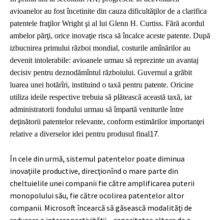
avioanelor au fost încetinite din cauza dificultăţilor de a clarifica
patentele fraţilor Wright şi al lui Glenn H. Curtiss. Fără acordul
ambelor părţi, orice inovaţie risca să încalce aceste patente. După
izbucnirea primului război mondial, costurile amînărilor au
devenit intolerabile: avioanele urmau să reprezinte un avantaj
decisiv pentru deznodămîntul războiului. Guvernul a grăbit
luarea unei hotărîri, instituind o taxă pentru patente. Oricine
utiliza ideile respective trebuia să plătească această taxă, iar
administratorii fondului urmau să împartă veniturile între
deţinătorii patentelor relevante, conform estimărilor importanţei
17
.
relative a diverselor idei pentru produsul final
În cele din urmă, sistemul patentelor poate diminua
inovaţiile productive, direcţionînd o mare parte din
cheltuielile unei companii fie către amplificarea puterii
monopolului său, fie către ocolirea patentelor altor
companii. Microsoft încearcă să găsească modalităţi de