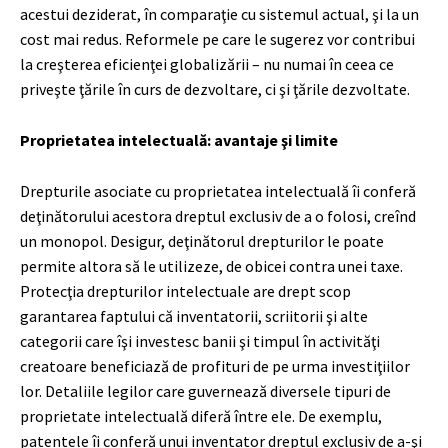
acestui deziderat, în comparaţie cu sistemul actual, şi la un
cost mai redus. Reformele pe care le sugerez vor contribui
la creşterea eficienţei globalizării – nu numai în ceea ce
priveşte ţările în curs de dezvoltare, ci şi ţările dezvoltate.
Proprietatea intelectuală: avantaje şi limite
Drepturile asociate cu proprietatea intelectuală îi conferă
deţinătorului acestora dreptul exclusiv de a o folosi, creînd
un monopol. Desigur, deţinătorul drepturilor le poate
permite altora să le utilizeze, de obicei contra unei taxe.
Protecţia drepturilor intelectuale are drept scop
garantarea faptului că inventatorii, scriitorii şi alte
categorii care îşi investesc banii şi timpul în activităţi
creatoare beneficiază de profituri de pe urma investiţiilor
lor. Detaliile legilor care guvernează diversele tipuri de
proprietate intelectuală diferă între ele. De exemplu,
patentele îi conferă unui inventator dreptul exclusiv de a-şi