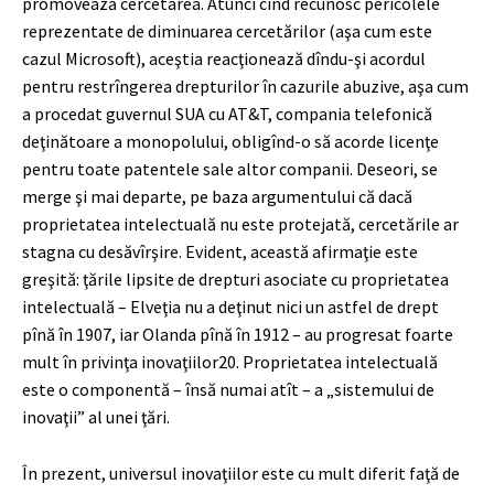
promovează cercetarea. Atunci cînd recunosc pericolele
reprezentate de diminuarea cercetărilor (aşa cum este
cazul Microsoft), aceştia reacţionează dîndu-şi acordul
pentru restrîngerea drepturilor în cazurile abuzive, aşa cum
a procedat guvernul SUA cu AT&T, compania telefonică
deţinătoare a monopolului, obligînd-o să acorde licenţe
pentru toate patentele sale altor companii. Deseori, se
merge şi mai departe, pe baza argumentului că dacă
proprietatea intelectuală nu este protejată, cercetările ar
stagna cu desăvîrşire. Evident, această afirmaţie este
greşită: ţările lipsite de drepturi asociate cu proprietatea
intelectuală – Elveţia nu a deţinut nici un astfel de drept
pînă în 1907, iar Olanda pînă în 1912 – au progresat foarte
mult în privinţa inovaţiilor
20
. Proprietatea intelectuală
este o componentă – însă numai atît – a „sistemului de
inovaţii” al unei ţări.
În prezent, universul inovaţiilor este cu mult diferit faţă de