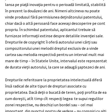
lansa pe piaţă inovaţia pentru o perioadă limitată, stabilită
în prezent la douăzeci de ani. Nimeni altcineva nu poate
vinde produsul fără permisiunea deţinătorului patentului,
chiar dacă o altă persoană face aceeaşi descoperire pe cont
propriu. În schimbul patentului, aplicantul trebuie să
furnizeze informaţii extinse despre detaliile invenţiei sale.
Drepturile de copyright îi oferă autorului unei cărţi sau
compozitorului unei melodii dreptul exclusiv de a vinde
cartea sau melodia respectivă pentru un interval mult mai
mare de timp – în Statele Unite, intervalul este reprezentat
de durata vieţii autorului, la care se adaugă şaptezeci de ani.
Drepturile referitoare la proprietatea intelectuală diferă
însă radical de alte tipuri de drepturi asociate cu
proprietatea. Dacă deţii o bucată de teren, poţi profita de ea
cum doreşti, atît timp cît respecţi legea: te supui regulilor
zonei respective, nu deschizi un bordel sau – cel mai
important, din punctul nostru de vedere – nu conspiri cu alţi