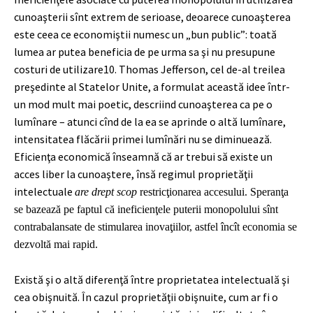
cunoaşterii sînt extrem de serioase, deoarece cunoaşterea
este ceea ce economiştii numesc un „bun public”: toată
lumea ar putea beneficia de pe urma sa şi nu presupune
costuri de utilizare
10
. Thomas Jefferson, cel de-al treilea
preşedinte al Statelor Unite, a formulat această idee într-
un mod mult mai poetic, descriind cunoaşterea ca pe o
lumînare – atunci cînd de la ea se aprinde o altă lumînare,
intensitatea flăcării primei lumînări nu se diminuează.
Eficienţa economică înseamnă că ar trebui să existe un
acces liber la cunoaştere, însă regimul proprietăţii
intelectuale
are drept scop
restricţionarea accesului. Speranţa
se bazează pe faptul că ineficienţele puterii monopolului sînt
contrabalansate de stimularea inovaţiilor, astfel încît economia se
dezvoltă mai rapid.
Există şi o altă diferenţă între proprietatea intelectuală şi
cea obişnuită. În cazul proprietăţii obişnuite, cum ar fi o