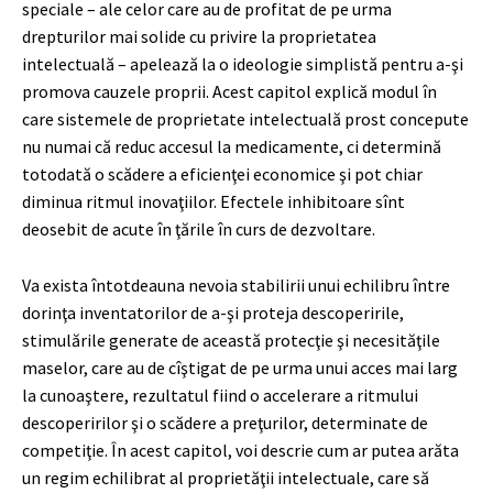
speciale – ale celor care au de profitat de pe urma
drepturilor mai solide cu privire la proprietatea
intelectuală – apelează la o ideologie simplistă pentru a-şi
promova cauzele proprii. Acest capitol explică modul în
care sistemele de proprietate intelectuală prost concepute
nu numai că reduc accesul la medicamente, ci determină
totodată o scădere a eficienţei economice şi pot chiar
diminua ritmul inovaţiilor. Efectele inhibitoare sînt
deosebit de acute în ţările în curs de dezvoltare.
Va exista întotdeauna nevoia stabilirii unui echilibru între
dorinţa inventatorilor de a-şi proteja descoperirile,
stimulările generate de această protecţie şi necesităţile
maselor, care au de cîştigat de pe urma unui acces mai larg
la cunoaştere, rezultatul fiind o accelerare a ritmului
descoperirilor şi o scădere a preţurilor, determinate de
competiţie. În acest capitol, voi descrie cum ar putea arăta
un regim echilibrat al proprietăţii intelectuale, care să