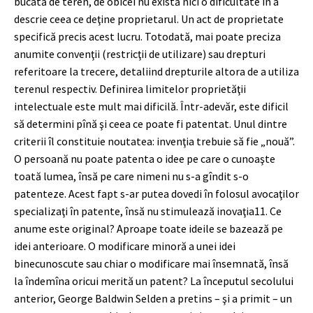
bucată de teren, de obicei nu există nici o dificultate în a
descrie ceea ce deţine proprietarul. Un act de proprietate
specifică precis acest lucru. Totodată, mai poate preciza
anumite convenţii (restricţii de utilizare) sau drepturi
referitoare la trecere, detaliind drepturile altora de a utiliza
terenul respectiv. Definirea limitelor proprietăţii
intelectuale este mult mai dificilă. Într-adevăr, este dificil
să determini pînă şi ceea ce poate fi patentat. Unul dintre
criterii îl constituie noutatea: invenţia trebuie să fie „nouă”.
O persoană nu poate patenta o idee pe care o cunoaşte
toată lumea, însă pe care nimeni nu s-a gîndit s-o
patenteze. Acest fapt s-ar putea dovedi în folosul avocaţilor
specializaţi în patente, însă nu stimulează inovaţia
11
. Ce
anume este original? Aproape toate ideile se bazează pe
idei anterioare. O modificare minoră a unei idei
binecunoscute sau chiar o modificare mai însemnată, însă
la îndemîna oricui merită un patent? La începutul secolului
anterior, George Baldwin Selden a pretins – şi a primit – un