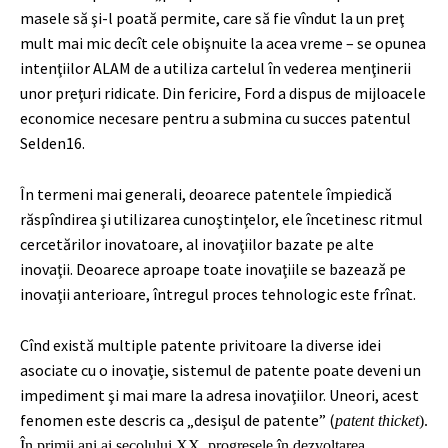
masele să şi-l poată permite, care să fie vîndut la un preţ
mult mai mic decît cele obişnuite la acea vreme – se opunea
intenţiilor ALAM de a utiliza cartelul în vederea menţinerii
unor preţuri ridicate. Din fericire, Ford a dispus de mijloacele
economice necesare pentru a submina cu succes patentul
Selden
16
.
În termeni mai generali, deoarece patentele împiedică
răspîndirea şi utilizarea cunoştinţelor, ele încetinesc ritmul
cercetărilor inovatoare, al inovaţiilor bazate pe alte
inovaţii. Deoarece aproape toate inovaţiile se bazează pe
inovaţii anterioare, întregul proces tehnologic este frînat.
Cînd există multiple patente privitoare la diverse idei
asociate cu o inovaţie, sistemul de patente poate deveni un
impediment şi mai mare la adresa inovaţiilor. Uneori, acest
fenomen este descris ca „desişul de patente” (
patent thicket
).
În primii ani ai secolului XX, progresele în dezvoltarea