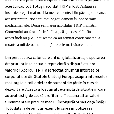
acestui capitol. Totuşi, acordul TRIP a fost
destinat
să
instituie preţuri mai mari la medicamente. Din păcate, din cauza
acestor preţuri, doar cei mai bogaţi oameni îşi pot permite
medicamentele. După semnarea acordului TRIP, miniştrii
Comerţului au fost atît de încîntaţi că ajunseseră în final la un
acord încît nu şi-au dat seama că au semnat condamnarea la
moarte a mii de oameni din ţările cele mai sărace ale lumii.
Din perspectiva celor care critică globalizarea, disputarea
drepturilor intelectuale reprezintă o dispută asupra
valorilor. Acordul TRIP a reflectat triumful intereselor
corporatiste din Statele Unite şi Europa asupra intereselor
mai largi ale miliardelor de oameni din ţările în curs de
dezvoltare. Acesta a fost un alt exemplu de situaţie în care
au avut cîştig de cauză profiturile, în dauna altor valori
fundamentale precum mediul înconjurător sau viaţa însăşi.
Totodată, a devenit un exemplu care simbolizează