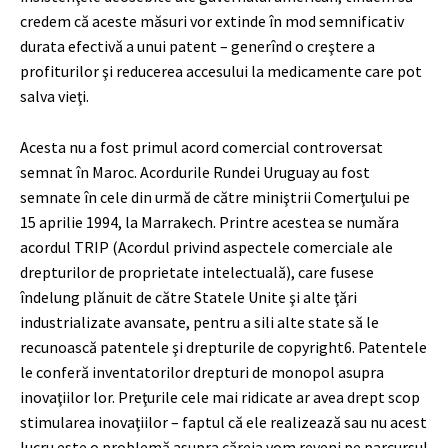
credem că aceste măsuri vor extinde în mod semnificativ
durata efectivă a unui patent – generînd o creştere a
profiturilor şi reducerea accesului la medicamente care pot
salva vieţi.
Acesta nu a fost primul acord comercial controversat
semnat în Maroc. Acordurile Rundei Uruguay au fost
semnate în cele din urmă de către miniştrii Comerţului pe
15 aprilie 1994, la Marrakech. Printre acestea se număra
acordul TRIP (Acordul privind aspectele comerciale ale
drepturilor de proprietate intelectuală), care fusese
îndelung plănuit de către Statele Unite şi alte ţări
industrializate avansate, pentru a sili alte state să le
recunoască patentele şi drepturile de copyright
6
. Patentele
le conferă inventatorilor drepturi de monopol asupra
inovaţiilor lor. Preţurile cele mai ridicate ar avea drept scop
stimularea inovaţiilor – faptul că ele realizează sau nu acest
lucru este o problemă asupra căreia vom reveni pe parcursul