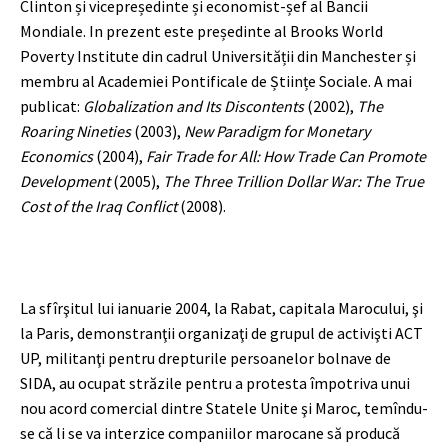
Clinton și vicepreședinte și economist-șef al Bancii
Mondiale. In prezent este președinte al Brooks World
Poverty Institute din cadrul Universității din Manchester și
membru al Academiei Pontificale de Științe Sociale. A mai
publicat:
Globalization and Its Discontents
(2002),
The
Roaring Nineties
(2003),
New Paradigm for Monetary
Economics
(2004),
Fair Trade for All: How Trade Can Promote
Development
(2005),
The Three Trillion Dollar War: The True
Cost of the Iraq Conflict
(2008).
La sfîrşitul lui ianuarie 2004, la Rabat, capitala Marocului, şi
la Paris, demonstranţii organizaţi de grupul de activişti ACT
UP, militanţi pentru drepturile persoanelor bolnave de
SIDA, au ocupat străzile pentru a protesta împotriva unui
nou acord comercial dintre Statele Unite şi Maroc, temîndu-
se că li se va interzice companiilor marocane să producă