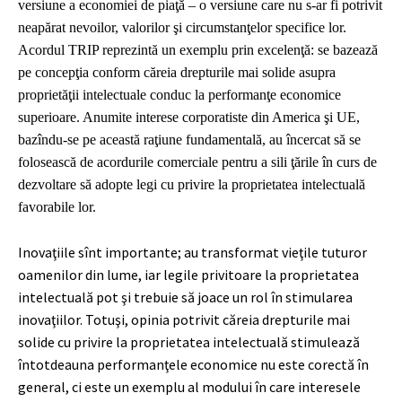
versiune a economiei de piaţă – o versiune care nu s-ar fi potrivit
neapărat nevoilor, valorilor şi circumstanţelor specifice lor.
Acordul TRIP reprezintă un exemplu prin excelenţă: se bazează
pe concepţia conform căreia drepturile mai solide asupra
proprietăţii intelectuale conduc la performanţe economice
superioare. Anumite interese corporatiste din America şi UE,
bazîndu-se pe această raţiune fundamentală, au încercat să se
folosească de acordurile comerciale pentru a sili ţările în curs de
dezvoltare să adopte legi cu privire la proprietatea intelectuală
favorabile lor.
Inovaţiile sînt importante; au transformat vieţile tuturor
oamenilor din lume, iar legile privitoare la proprietatea
intelectuală pot şi trebuie să joace un rol în stimularea
inovaţiilor. Totuşi, opinia potrivit căreia drepturile mai
solide cu privire la proprietatea intelectuală stimulează
întotdeauna performanţele economice nu este corectă în
general, ci este un exemplu al modului în care interesele