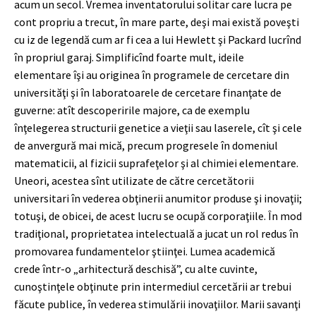
acum un secol. Vremea inventatorului solitar care lucra pe
cont propriu a trecut, în mare parte, deşi mai există poveşti
cu iz de legendă cum ar fi cea a lui Hewlett şi Packard lucrînd
în propriul garaj. Simplificînd foarte mult, ideile
elementare îşi au originea în programele de cercetare din
universităţi şi în laboratoarele de cercetare finanţate de
guverne: atît descoperirile majore, ca de exemplu
înţelegerea structurii genetice a vieţii sau laserele, cît şi cele
de anvergură mai mică, precum progresele în domeniul
matematicii, al fizicii suprafeţelor şi al chimiei elementare.
Uneori, acestea sînt utilizate de către cercetătorii
universitari în vederea obţinerii anumitor produse şi inovaţii;
totuşi, de obicei, de acest lucru se ocupă corporaţiile. În mod
tradiţional, proprietatea intelectuală a jucat un rol redus în
promovarea fundamentelor ştiinţei. Lumea academică
crede într-o „arhitectură deschisă”, cu alte cuvinte,
cunoştinţele obţinute prin intermediul cercetării ar trebui
făcute publice, în vederea stimulării inovaţiilor. Marii savanţi