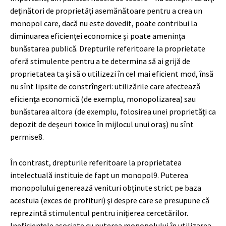
deţinători de proprietăţi asemănătoare pentru a crea un
monopol care, dacă nu este dovedit, poate contribui la
diminuarea eficienţei economice şi poate ameninţa
bunăstarea publică. Drepturile referitoare la proprietate
oferă stimulente pentru a te determina să ai grijă de
proprietatea ta şi să o utilizezi în cel mai eficient mod, însă
nu sînt lipsite de constrîngeri: utilizările care afectează
eficienţa economică (de exemplu, monopolizarea) sau
bunăstarea altora (de exemplu, folosirea unei proprietăţi ca
depozit de deşeuri toxice în mijlocul unui oraş) nu sînt
permise
8
.
În contrast, drepturile referitoare la proprietatea
intelectuală instituie de fapt un monopol
9
. Puterea
monopolului generează venituri obţinute strict pe baza
acestuia (exces de profituri) şi despre care se presupune că
reprezintă stimulentul pentru iniţierea cercetărilor.
Ineficienţele asociate cu puterea monopolului în utilizarea