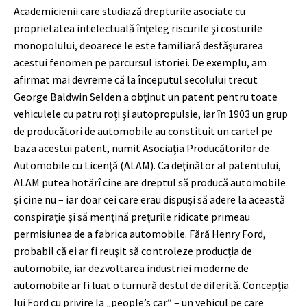
Academicienii care studiază drepturile asociate cu
proprietatea intelectuală înţeleg riscurile şi costurile
monopolului, deoarece le este familiară desfăşurarea
acestui fenomen pe parcursul istoriei. De exemplu, am
afirmat mai devreme că la începutul secolului trecut
George Baldwin Selden a obţinut un patent pentru toate
vehiculele cu patru roţi şi autopropulsie, iar în 1903 un grup
de producători de automobile au constituit un cartel pe
baza acestui patent, numit Asociaţia Producătorilor de
Automobile cu Licenţă (ALAM). Ca deţinător al patentului,
ALAM putea hotărî cine are dreptul să producă automobile
şi cine nu – iar doar cei care erau dispuşi să adere la această
conspiraţie şi să menţină preţurile ridicate primeau
permisiunea de a fabrica automobile. Fără Henry Ford,
probabil că ei ar fi reuşit să controleze producţia de
automobile, iar dezvoltarea industriei moderne de
automobile ar fi luat o turnură destul de diferită. Concepţia
lui Ford cu privire la „people’s car” – un vehicul pe care