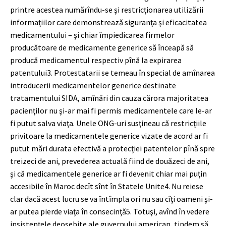
printre acestea numărîndu-se şi restricţionarea utilizării
informaţiilor care demonstrează siguranţa şi eficacitatea
medicamentului – şi chiar împiedicarea firmelor
producătoare de medicamente generice să înceapă să
producă medicamentul respectiv pînă la expirarea
patentului
3
. Protestatarii se temeau în special de amînarea
introducerii medicamentelor generice destinate
tratamentului SIDA, amînări din cauza cărora majoritatea
pacienţilor nu şi-ar mai fi permis medicamentele care le-ar
fi putut salva viaţa. Unele ONG-uri susţineau că restricţiile
privitoare la medicamentele generice vizate de acord ar fi
putut mări durata efectivă a protecţiei patentelor pînă spre
treizeci de ani, prevederea actuală fiind de douăzeci de ani,
şi că medicamentele generice ar fi devenit chiar mai puţin
accesibile în Maroc decît sînt în Statele Unite
4
. Nu reiese
clar dacă acest lucru se va întîmpla ori nu sau cîţi oameni şi-
ar putea pierde viaţa în consecinţă
5
. Totuşi, avînd în vedere
insistenţele deosebite ale guvernului american, tindem să